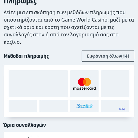
Πληρωμές
Δείτε μια επισκόπηση των μεθόδων πληρωμής που
υποστηρίζονται από το Game World Casino, μαζί με τα
σχετικά όρια και κόστη που σχετίζονται με τις
συναλλαγές στον ή από τον λογαριασμό σας στο
καζίνο.
Μέθοδοι πληρωμής
Εμφάνιση όλων
(14)
Όρια συναλλαγών