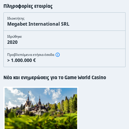
τη γνησιότητα των παιχνιδιών, την ποιότητα της
Πληροφορίες εταιρίας
εξυπηρέτησης πελατών, το πόσο δίκαιοι είναι οι όροι
Ιδιοκτήτης
και οι προϋποθέσεις, τα όρια ανάληψης και κέρδους,
Megabet International SRL
καθώς και άλλους παράγοντες. Διαβάστε την πλήρη
αξιολόγησή μας παρακάτω, για να μάθετε
Ιδρύθηκε
περισσότερα σχετικά με αυτό το καζίνο.
2020
Σύμφωνα με τις έρευνες και τους υπολογισμούς μας,
Προβλεπόμενα ετήσια έσοδα
το Game World Casino είναι ένα
μικρότερο online
> 1.000.000 €
καζίνο
όσον αφορά τα συνολικά έσοδα. Τα έσοδα ενός
καζίνο είναι ένας σημαντικός παράγοντας, καθώς τα
Νέα και ενημερώσεις για το Game World Casino
μεγαλύτερα καζίνο δεν έχουν συνήθως πρόβλημα να
πληρώνουν τα μεγάλα κέρδη, ενώ τα μικρότερα καζίνο
ενδεχομένως να μην μπορούν να σας πληρώσουν αν
καταφέρετε να κερδίσετε ένα μεγάλο ποσό.
Το Game World Casino συνδέεται με επίγεια
καζίνο ή γραφεία στοιχημάτων.
Κρίνοντας μόνο