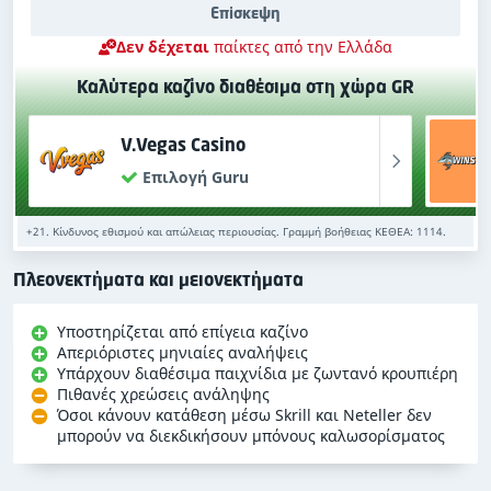
Επίσκεψη
Δεν δέχεται
παίκτες από την Ελλάδα
Καλύτερα καζίνο διαθέσιμα στη χώρα GR
V.Vegas Casino
Επιλογή Guru
+21. Κίνδυνος εθισμού και απώλειας περιουσίας. Γραμμή βοήθειας ΚΕΘΕΑ: 1114.
Πλεονεκτήματα και μειονεκτήματα
Υποστηρίζεται από επίγεια καζίνο
Απεριόριστες μηνιαίες αναλήψεις
Υπάρχουν διαθέσιμα παιχνίδια με ζωντανό κρουπιέρη
Πιθανές χρεώσεις ανάληψης
Όσοι κάνουν κατάθεση μέσω Skrill και Neteller δεν
μπορούν να διεκδικήσουν μπόνους καλωσορίσματος