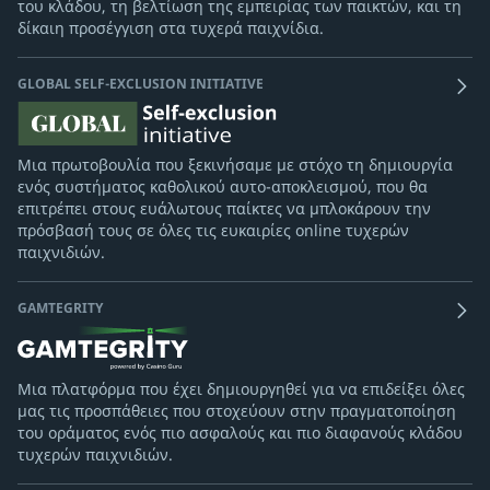
του κλάδου, τη βελτίωση της εμπειρίας των παικτών, και τη
δίκαιη προσέγγιση στα τυχερά παιχνίδια.
GLOBAL SELF-EXCLUSION INITIATIVE
Μια πρωτοβουλία που ξεκινήσαμε με στόχο τη δημιουργία
ενός συστήματος καθολικού αυτο-αποκλεισμού, που θα
επιτρέπει στους ευάλωτους παίκτες να μπλοκάρουν την
πρόσβασή τους σε όλες τις ευκαιρίες online τυχερών
παιχνιδιών.
GAMTEGRITY
Μια πλατφόρμα που έχει δημιουργηθεί για να επιδείξει όλες
μας τις προσπάθειες που στοχεύουν στην πραγματοποίηση
του οράματος ενός πιο ασφαλούς και πιο διαφανούς κλάδου
τυχερών παιχνιδιών.