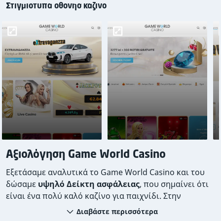
Στιγμιοτυπα οθονησ καζινο
Αξιολόγηση Game World Casino
Εξετάσαμε αναλυτικά το Game World Casino και του
δώσαμε
υψηλό Δείκτη ασφάλειας
, που σημαίνει ότι
είναι ένα πολύ καλό καζίνο για παιχνίδι. Στην
αξιολόγησή μας, λάβαμε υπόψη μας τα παράπονα των
Διαβάστε περισσότερα
παικτών του καζίνο, τα εκτιμώμενα έσοδα, την άδεια,