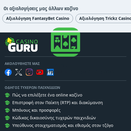
Οι αξιολογήσεις μας άλλων καζίνο
Αξιολόγηση FantasyBet Casino
Αξιολόγηση Trickz Casin
Casino Guru
ΑΚΟΛΟΥΘΉΣΤΕ ΜΑΣ
Θέλουμε να κατανοείτε τα τυχερά παιχνίδια.
ΟΔΗΓΌΣ ΤΥΧΕΡΏΝ ΠΑΙΧΝΙΔΙΏΝ
Πώς να επιλέξετε ένα online καζίνο
Επιστροφή στον Παίκτη (RTP) και διακύμανση
Μπόνους και προσφορές
Κώδικας δικαιοσύνης τυχερών παιχνιδιών
Υπεύθυνος στοιχηματισμός και εθισμός στον τζόγο