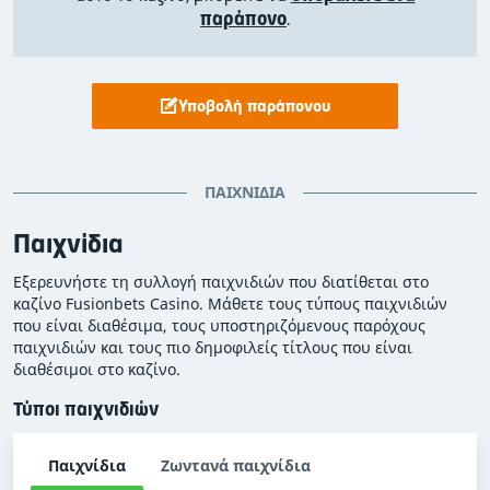
παράπονο
.
Υποβολή παράπονου
ΠΑΙΧΝΊΔΙΑ
Παιχνίδια
Εξερευνήστε τη συλλογή παιχνιδιών που διατίθεται στο
καζίνο Fusionbets Casino. Μάθετε τους τύπους παιχνιδιών
που είναι διαθέσιμα, τους υποστηριζόμενους παρόχους
παιχνιδιών και τους πιο δημοφιλείς τίτλους που είναι
διαθέσιμοι στο καζίνο.
Τύποι παιχνιδιών
Παιχνίδια
Ζωντανά παιχνίδια