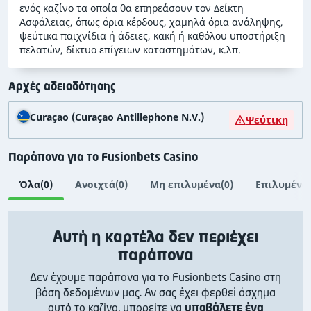
ενός καζίνο τα οποία θα επηρεάσουν τον Δείκτη
Ασφάλειας, όπως όρια κέρδους, χαμηλά όρια ανάληψης,
ψεύτικα παιχνίδια ή άδειες, κακή ή καθόλου υποστήριξη
πελατών, δίκτυο επίγειων καταστημάτων, κ.λπ.
Αρχές αδειοδότησης
Curaçao (Curaçao Antillephone N.V.)
Ψεύτικη
Παράπονα για το Fusionbets Casino
Όλα
(0)
Ανοιχτά
(0)
Μη επιλυμένα
(0)
Επιλυμένα
Αυτή η καρτέλα δεν περιέχει
παράπονα
Δεν έχουμε παράπονα για το Fusionbets Casino στη
βάση δεδομένων μας. Αν σας έχει φερθεί άσχημα
αυτό το καζίνο, μπορείτε να
υποβάλετε ένα