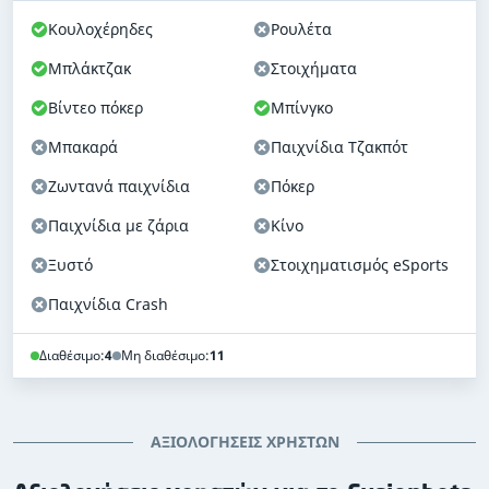
Κουλοχέρηδες
Ρουλέτα
Μπλάκτζακ
Στοιχήματα
Βίντεο πόκερ
Μπίνγκο
Μπακαρά
Παιχνίδια Τζακπότ
Ζωντανά παιχνίδια
Πόκερ
Παιχνίδια με ζάρια
Κίνο
Ξυστό
Στοιχηματισμός eSports
Παιχνίδια Crash
Διαθέσιμο:
4
Μη διαθέσιμο:
11
ΑΞΙΟΛΟΓΉΣΕΙΣ ΧΡΗΣΤΏΝ