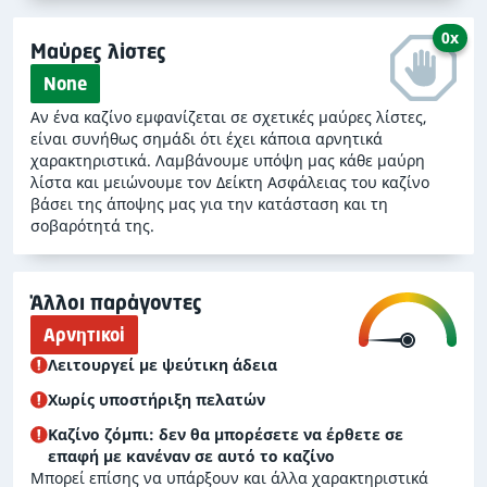
0x
Μαύρες λίστες
None
Αν ένα καζίνο εμφανίζεται σε σχετικές μαύρες λίστες,
είναι συνήθως σημάδι ότι έχει κάποια αρνητικά
χαρακτηριστικά. Λαμβάνουμε υπόψη μας κάθε μαύρη
λίστα και μειώνουμε τον Δείκτη Ασφάλειας του καζίνο
βάσει της άποψης μας για την κατάσταση και τη
σοβαρότητά της.
Άλλοι παράγοντες
Αρνητικοί
Λειτουργεί με ψεύτικη άδεια
Χωρίς υποστήριξη πελατών
Καζίνο ζόμπι
: δεν θα μπορέσετε να έρθετε σε
επαφή με κανέναν σε αυτό το καζίνο
Μπορεί επίσης να υπάρξουν και άλλα χαρακτηριστικά