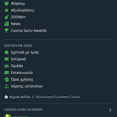
Φόρουμ
Αξιολογήσεις
ZOOMin
News
Casino Guru Awards
ΣΧΕΤΙΚΆ ΜΕ ΕΜΆΣ
Σχετικά με εμάς
Ιστορικό
Ομάδα
Επικοινωνία
Όροι χρήσης
Χάρτης ιστότοπου
Αρχική σελίδα
Αξιολόγηση Fusionbets Casino
CASINO GURU ACADEMY