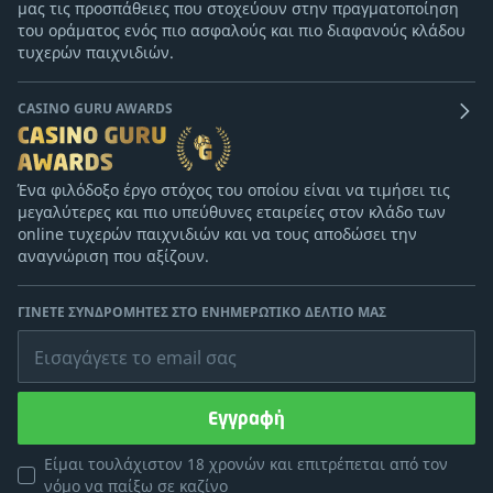
μας τις προσπάθειες που στοχεύουν στην πραγματοποίηση
του οράματος ενός πιο ασφαλούς και πιο διαφανούς κλάδου
τυχερών παιχνιδιών.
CASINO GURU AWARDS
Ένα φιλόδοξο έργο στόχος του οποίου είναι να τιμήσει τις
μεγαλύτερες και πιο υπεύθυνες εταιρείες στον κλάδο των
online τυχερών παιχνιδιών και να τους αποδώσει την
αναγνώριση που αξίζουν.
ΓΊΝΕΤΕ ΣΥΝΔΡΟΜΗΤΈΣ ΣΤΟ ΕΝΗΜΕΡΩΤΙΚΌ ΔΕΛΤΊΟ ΜΑΣ
Εισαγάγετε το email σας
Εγγραφή
Είμαι τουλάχιστον 18 χρονών και επιτρέπεται από τον
νόμο να παίξω σε καζίνο