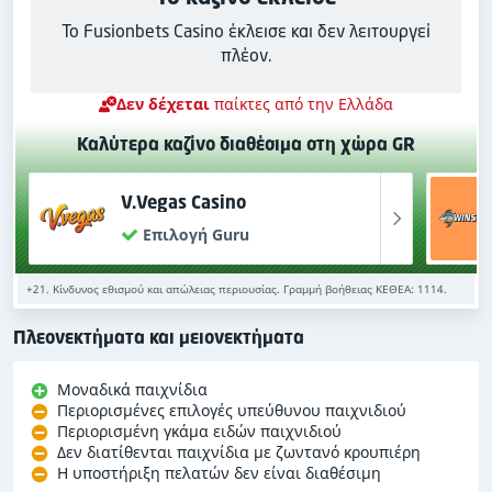
Το Fusionbets Casino έκλεισε και δεν λειτουργεί
πλέον.
Δεν δέχεται
παίκτες από την Ελλάδα
Καλύτερα καζίνο διαθέσιμα στη χώρα GR
V.Vegas Casino
Επιλογή Guru
+21. Κίνδυνος εθισμού και απώλειας περιουσίας. Γραμμή βοήθειας ΚΕΘΕΑ: 1114.
Πλεονεκτήματα και μειονεκτήματα
Μοναδικά παιχνίδια
Περιορισμένες επιλογές υπεύθυνου παιχνιδιού
Περιορισμένη γκάμα ειδών παιχνιδιού
Δεν διατίθενται παιχνίδια με ζωντανό κρουπιέρη
Η υποστήριξη πελατών δεν είναι διαθέσιμη