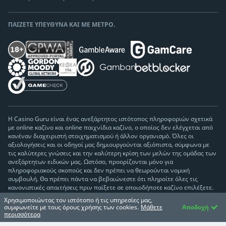
ΠΑΊΖΕΤΕ ΥΠΕΎΘΥΝΑ ΚΑΙ ΜΕ ΜΈΤΡΟ.
Η Casino Guru είναι ένας ανεξάρτητος ιστότοπος πληροφοριών σχετικά
με online καζίνο και online παιχνίδια καζίνο, ο οποίος δεν ελέγχεται από
κανέναν διαχειριστή στοιχηματισμού ή άλλον οργανισμό. Όλες οι
αξιολογήσεις και οι οδηγοί μας δημιουργούνται αξιόπιστα, σύμφωνα με
τις καλύτερες γνώσεις και την καλύτερη κρίση των μελών της ομάδας των
ανεξάρτητων ειδικών μας. Ωστόσο, προορίζονται μόνο για
πληροφοριακούς σκοπούς και δεν πρέπει να θεωρούνται νομική
συμβουλή. Θα πρέπει πάντα να βεβαιώνεστε ότι πληροίτε όλες τις
κανονιστικές απαιτήσεις πριν παίξετε σε οποιοδήποτε καζίνο επιλέξετε.
Χρησιμοποιώντας τον ιστότοπο ή τις υπηρεσίες μας,
CASINO GURU ΣΕ ΆΛΛΕΣ ΓΛΏΣΣΕΣ
συμφωνείτε με τους όρους χρήσης των cookies.
Μάθετε
Αποδοχή
περισσότερα
Επιλέξτε γλώσσα