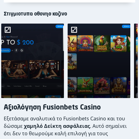
Στιγμιοτυπα οθονησ καζινο
Αξιολόγηση Fusionbets Casino
Εξετάσαμε αναλυτικά το Fusionbets Casino και του
δώσαμε
χαμηλό Δείκτη ασφάλειας
. Αυτό σημαίνει
ότι δεν το θεωρούμε καλή επιλογή για τους