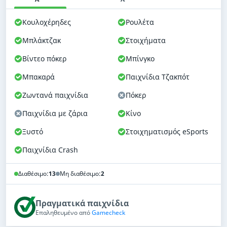
Κουλοχέρηδες
Ρουλέτα
Μπλάκτζακ
Στοιχήματα
Βίντεο πόκερ
Μπίνγκο
Μπακαρά
Παιχνίδια Τζακπότ
Ζωντανά παιχνίδια
Πόκερ
Παιχνίδια με ζάρια
Κίνο
Ξυστό
Στοιχηματισμός eSports
Παιχνίδια Crash
Διαθέσιμο:
13
Μη διαθέσιμο:
2
Πραγματικά παιχνίδια
Επαληθευμένο από
Gamecheck