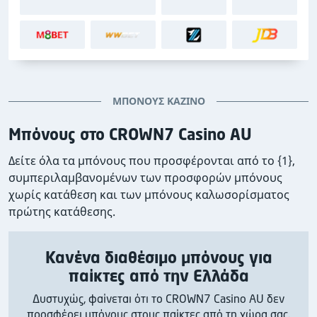
ΜΠΌΝΟΥΣ ΚΑΖΊΝΟ
Μπόνους στο CROWN7 Casino AU
Δείτε όλα τα μπόνους που προσφέρονται από το {1},
συμπεριλαμβανομένων των προσφορών μπόνους
χωρίς κατάθεση και των μπόνους καλωσορίσματος
πρώτης κατάθεσης.
Κανένα διαθέσιμο μπόνους για
παίκτες από την Ελλάδα
Δυστυχώς, φαίνεται ότι το CROWN7 Casino AU δεν
προσφέρει μπόνους στους παίκτες από τη χώρα σας.