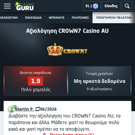
EL
|
Είσοδος
ΔΙΚΑΙΟΣΎΝΗ
ΠΑΙΧΝΊΔΙΑ
ΜΠΌΝΟΥΣ
ΠΛΗΡΩΜΈΣ
ΥΠΟΣΤΉΡΙΞΗ ΠΕΛΑΤΏΝ
Αξιολόγηση CROWN7 Casino AU
Δείκτης ασφάλειας
Γνώμη χρηστών
1.9
Μη αρκετά δεδομένα
0 αξιολογήσεις
Πολύ χαμηλός
Martin P.
06/2026
Διαβάστε την αξιολόγηση του CROWN7 Casino AU, τα
παράπονα και άλλα. Μάθετε γιατί το θεωρούμε πολύ
κακό και γιατί πρέπει να το αποφύγετε.
Προειδοποιήσεις (1)