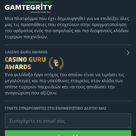
Μια πλατφόρμα που έχει δημιουργηθεί για να επιδείξει όλες
μας τις προσπάθειες που στοχεύουν στην πραγματοποίηση
του οράματος ενός πιο ασφαλούς και πιο διαφανούς κλάδου
τυχερών παιχνιδιών.
CASINO GURU AWARDS
Ένα φιλόδοξο έργο στόχος του οποίου είναι να τιμήσει τις
μεγαλύτερες και πιο υπεύθυνες εταιρείες στον κλάδο των
online τυχερών παιχνιδιών και να τους αποδώσει την
αναγνώριση που αξίζουν.
ΓΊΝΕΤΕ ΣΥΝΔΡΟΜΗΤΈΣ ΣΤΟ ΕΝΗΜΕΡΩΤΙΚΌ ΔΕΛΤΊΟ ΜΑΣ
Εισαγάγετε το email σας