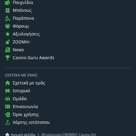
Παιχνίδια
Μπόνους
Παράπονα
Φόρουμ
Αξιολογήσεις
ZOOMin
News
Casino Guru Awards
ΣΧΕΤΙΚΆ ΜΕ ΕΜΆΣ
Σχετικά με εμάς
Ιστορικό
Ομάδα
Επικοινωνία
Όροι χρήσης
Χάρτης ιστότοπου
Αρχική σελίδα
Αξιολόγηση CROWN7 Casino AU