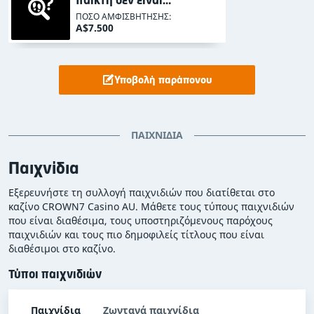
παίκτη δεν είναι
προσβάσιμος.
ΠΟΣΟ ΑΜΦΙΣΒΗΤΗΣΗΣ:
A$7.500
Υποβολή παράπονου
ΠΑΙΧΝΊΔΙΑ
Παιχνίδια
Εξερευνήστε τη συλλογή παιχνιδιών που διατίθεται στο
καζίνο CROWN7 Casino AU. Μάθετε τους τύπους παιχνιδιών
που είναι διαθέσιμα, τους υποστηριζόμενους παρόχους
παιχνιδιών και τους πιο δημοφιλείς τίτλους που είναι
διαθέσιμοι στο καζίνο.
Τύποι παιχνιδιών
Παιχνίδια
Ζωντανά παιχνίδια