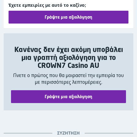
Έχετε εμπειρίες με αυτό το καζίνο;
Γράψτε μια αξιολόγηση
Κανένας δεν έχει ακόμη υποβάλει
μια γραπτή αξιολόγηση για το
CROWN7 Casino AU
Γίνετε ο πρώτος που θα μοιραστεί την εμπειρία του
με περισσότερες λεπτομέρειες.
Γράψτε μια αξιολόγηση
ΣΥΖΉΤΗΣΗ