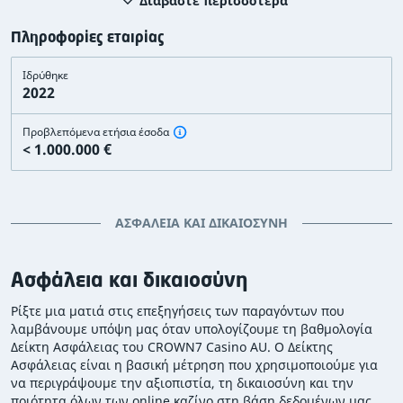
Διαβάστε περισσότερα
των παικτών του καζίνο, τα εκτιμώμενα έσοδα, την
άδεια, τη γνησιότητα των παιχνιδιών, την ποιότητα
Πληροφορίες εταιρίας
της εξυπηρέτησης πελατών, το πόσο δίκαιοι είναι οι
Ιδρύθηκε
όροι και οι προϋποθέσεις, τα όρια ανάληψης και
2022
κέρδους, καθώς και άλλους παράγοντες. Διαβάστε την
πλήρη αξιολόγησή μας παρακάτω, για να μάθετε
Προβλεπόμενα ετήσια έσοδα
περισσότερα σχετικά με αυτό το καζίνο.
< 1.000.000 €
Προειδοποίηση: Το CROWN7 Casino AU
χρησιμοποιεί απομιμήσεις παιχνιδιών.
Τα
ΑΣΦΆΛΕΙΑ ΚΑΙ ΔΙΚΑΙΟΣΎΝΗ
παιχνίδια αυτά μπορεί να έχουν τροποποιηθεί με
τέτοιο τρόπο ώστε να δίνουν στο καζίνο
Ασφάλεια και δικαιοσύνη
μεγαλύτερο πλεονέκτημα από αυτό που σκόπευαν
οι σχεδιαστές των πρωτότυπων παιχνιδιών.
Ρίξτε μια ματιά στις επεξηγήσεις των παραγόντων που
Σημειώστε ότι δεν είναι απαραιτήτως όλα τα
λαμβάνουμε υπόψη μας όταν υπολογίζουμε τη βαθμολογία
διαθέσιμα παιχνίδια ψεύτικα σε αυτό καζίνο.
Δείκτη Ασφάλειας του CROWN7 Casino AU. Ο Δείκτης
Ασφάλειας είναι η βασική μέτρηση που χρησιμοποιούμε για
Πρόκειται, ωστόσο, για ένα σοβαρό ζήτημα. Σας
να περιγράψουμε την αξιοπιστία, τη δικαιοσύνη και την
συνιστούμε ανεπιφύλακτα να αποφύγετε αυτό το
ποιότητα όλων των online καζίνο στη βάση δεδομένων μας.