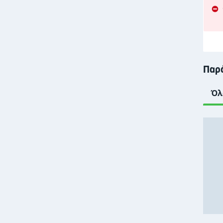
Παρά
Όλ