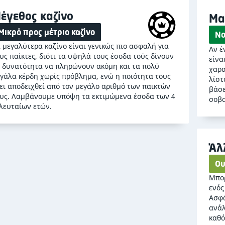
έγεθος καζίνο
Μα
Μικρό προς μέτριο καζίνο
No
 μεγαλύτερα καζίνο είναι γενικώς πιο ασφαλή για
Αν έ
υς παίκτες, διότι τα υψηλά τους έσοδα τούς δίνουν
είνα
 δυνατότητα να πληρώνουν ακόμη και τα πολύ
χαρα
γάλα κέρδη χωρίς πρόβλημα, ενώ η ποιότητα τους
λίστ
ει αποδειχθεί από τον μεγάλο αριθμό των παικτών
βάσε
υς. Λαμβάνουμε υπόψη τα εκτιμώμενα έσοδα των 4
σοβα
λευταίων ετών.
Άλ
Ου
Μπορ
ενός
Ασφά
ανάλ
καθό