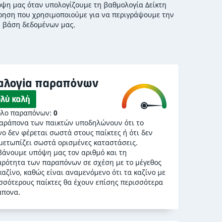
όψη μας όταν υπολογίζουμε τη βαθμολογία Δείκτη
. Για αυτόν τον λόγο, σας συμβουλεύουμε
έτρηση που χρησιμοποιούμε για να περιγράψουμε την
ετε τουλάχιστον ιδιαίτερη προσοχή στους
τη βάση δεδομένων μας.
ε να παίξετε σε αυτό.
ρο. Του δώσαμε αυτή τη βαθμολογία, διότι
αλογία παραπόνων
ι κάτι που μας εμποδίζει να του δώσουμε
μια γενικότερα καλή εμπειρία παιχνιδιού σε
λύ καλή
ολο παραπόνων:
0
αράπονα των παικτών υποδηλώνουν ότι το
νο δεν φέρεται σωστά στους παίκτες ή ότι δεν
μετωπίζει σωστά ορισμένες καταστάσεις.
άνουμε υπόψη μας τον αριθμό και τη
ρότητα των παραπόνων σε σχέση με το μέγεθος
καζίνο, καθώς είναι αναμενόμενο ότι τα καζίνο με
σσότερους παίκτες θα έχουν επίσης περισσότερα
άπονα.