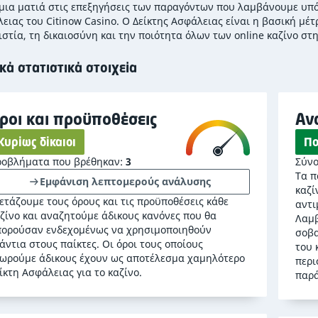
 μια ματιά στις επεξηγήσεις των παραγόντων που λαμβάνουμε υπ
επωφεληθείτε από τα μπόνους ή τις προσφορές του καζίνο
ειας του Citinow Casino. Ο Δείκτης Ασφάλειας είναι η βασική μ
να βρείτε ένα άλλο καζίνο με δίκαιους κανόνες ή να δείξ
ιστία, τη δικαιοσύνη και την ποιότητα όλων των online καζίνο σ
όρους και προϋποθέσεις αυτού του καζίνο, αν αποφασίσετ
κά στατιστικά στοιχεία
itinow Casino έχει Δείκτη ασφάλειας πάνω από τον μέσο ό
ροι και προϋποθέσεις
Αν
εύουμε ότι έχει πολλά καλά χαρακτηριστικά, αλλά υπάρχε
τερη βαθμολογία. Παρ’ όλα αυτά, μπορείτε να περιμένετε 
Κυρίως δίκαιοι
Πο
το καζίνο.
ροβλήματα που βρέθηκαν:
3
Σύν
Τα π
Εμφάνιση λεπτομερούς ανάλυσης
καζί
ετάζουμε τους όρους και τις προϋποθέσεις κάθε
αντι
ζίνο και αναζητούμε άδικους κανόνες που θα
Λαμβ
ορούσαν ενδεχομένως να χρησιμοποιηθούν
σοβα
άντια στους παίκτες. Οι όροι τους οποίους
του 
ωρούμε άδικους έχουν ως αποτέλεσμα χαμηλότερο
περι
ίκτη Ασφάλειας για το καζίνο.
παρ