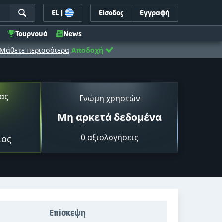
EL
|
Είσοδος
Εγγραφή
Τουρνουά
News
Μάθετε περισσότερα
Αποδοχή
ας
Γνώμη χρηστών
Μη αρκετά δεδομένα
0 αξιολογήσεις
ιος
Επίσκεψη