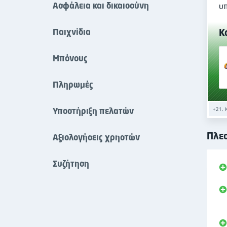
Ασφάλεια και δικαιοσύνη
υπ
Παιχνίδια
Κ
Μπόνους
Πληρωμές
Υποστήριξη πελατών
+21. 
Πλεο
Αξιολογήσεις χρηστών
Συζήτηση