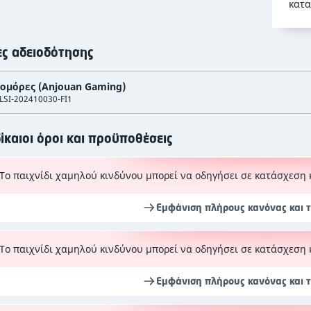
κατα
ς αδειοδότησης
ομόρες (Anjouan Gaming)
LSI-202410030-FI1
ίκαιοι όροι και προϋποθέσεις
Το παιχνίδι χαμηλού κινδύνου μπορεί να οδηγήσει σε κατάσχεση
Εμφάνιση πλήρους κανόνας και 
Το παιχνίδι χαμηλού κινδύνου μπορεί να οδηγήσει σε κατάσχεση
Εμφάνιση πλήρους κανόνας και 