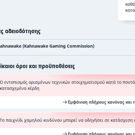
καθό
κατα
ς αδειοδότησης
ahnawake (Kahnawake Gaming Commission)
ίκαιοι όροι και προϋποθέσεις
Ο εντοπισμός ορισμένων τεχνικών στοιχηματισμού κατά το ποντά
κατασχεμένα κέρδη
Εμφάνιση πλήρους κανόνας και 
Το παιχνίδι χαμηλού κινδύνου μπορεί να οδηγήσει σε κατάσχεση
Εμφάνιση πλήρους κανόνας και 