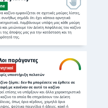
ne
να καζίνο εμφανίζεται σε σχετικές μαύρες λίστες,
ι συνήθως σημάδι ότι έχει κάποια αρνητικά
κτηριστικά. Λαμβάνουμε υπόψη μας κάθε μαύρη
α και μειώνουμε τον Δείκτη Ασφάλειας του καζίνο
ι της άποψης μας για την κατάσταση και τη
ρότητά της.
λοι παράγοντες
νητικοί
ωρίς υποστήριξη πελατών
ζίνο ζόμπι
: δεν θα μπορέσετε να έρθετε σε
αφή με κανέναν σε αυτό το καζίνο
εί επίσης να υπάρξουν και άλλα χαρακτηριστικά
 καζίνο τα οποία θα επηρεάσουν τον Δείκτη
λειας, όπως όρια κέρδους, χαμηλά όρια
ηψης, ψεύτικα παιχνίδια ή άδειες, κακή ή