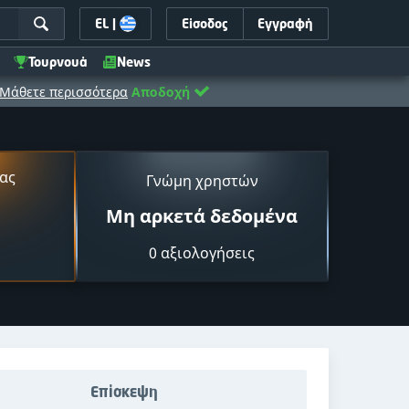
EL
|
Είσοδος
Εγγραφή
Τουρνουά
News
Μάθετε περισσότερα
Αποδοχή
ας
Γνώμη χρηστών
Μη αρκετά δεδομένα
0 αξιολογήσεις
Επίσκεψη