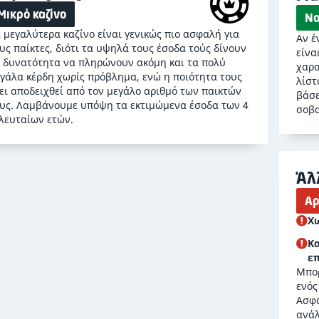
Μικρό καζίνο
No
 μεγαλύτερα καζίνο είναι γενικώς πιο ασφαλή για
Αν έ
υς παίκτες, διότι τα υψηλά τους έσοδα τούς δίνουν
είνα
 δυνατότητα να πληρώνουν ακόμη και τα πολύ
χαρα
γάλα κέρδη χωρίς πρόβλημα, ενώ η ποιότητα τους
λίστ
ει αποδειχθεί από τον μεγάλο αριθμό των παικτών
βάσε
υς. Λαμβάνουμε υπόψη τα εκτιμώμενα έσοδα των 4
σοβα
λευταίων ετών.
Άλ
Αρ
Χ
Κα
επ
Μπορ
ενός
Ασφά
ανάλ