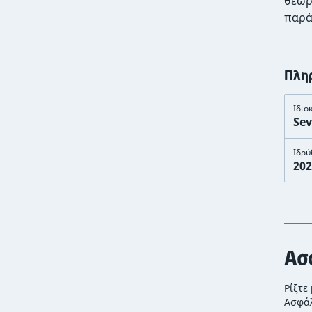
θεωρ
παρά
ποιό
και 
περι
Πληρ
Σύμφ
Ιδιο
αφορ
Sev
καζί
να μ
Ιδρύ
202
Δεν 
Ασ
Ρίξτε
Ασφάλ