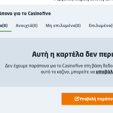
πονα για το Casinofive
α
(0)
Ανοιχτά
(0)
Μη επιλυμένα
(0)
Επιλυμένα
(
Αυτή η καρτέλα δεν περ
Δεν έχουμε παράπονα για το Casinofive στη βάση δεδο
αυτό το καζίνο, μπορείτε να
υποβάλ
Υποβολή παράπο