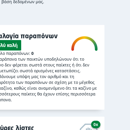
τη βάση δεδομένων μας.
τε σε αυτό.
τό είναι ένα μεγάλο πρόβλημα, διότι δεν
αλογία παραπόνων
ίνο, που σημαίνει ότι δεν είναι δυνατή η
λύ καλή
ολο παραπόνων:
0
στην αξιολόγησή μας για το Casinofive, αυτό
αράπονα των παικτών υποδηλώνουν ότι το
να παίξετε σε αυτό το καζίνο και σας
νο δεν φέρεται σωστά στους παίκτες ή ότι δεν
μετωπίζει σωστά ορισμένες καταστάσεις.
άνουμε υπόψη μας τον αριθμό και τη
ρότητα των παραπόνων σε σχέση με το μέγεθος
καζίνο, καθώς είναι αναμενόμενο ότι τα καζίνο με
σσότερους παίκτες θα έχουν επίσης περισσότερα
άπονα.
0x
ύρες λίστες