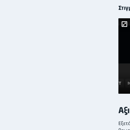
Στιγ
Αξ
Εξετ