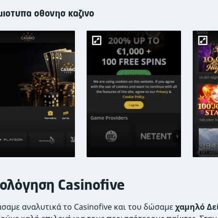
μιοτυπα οθονησ καζινο
ιολόγηση Casinofive
άσαμε αναλυτικά το Casinofive και του δώσαμε
χαμηλό Δε