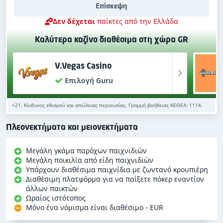
Επίσκεψη
Δεν δέχεται
παίκτες από την Ελλάδα
Καλύτερα καζίνο διαθέσιμα στη χώρα GR
V.Vegas Casino
Επιλογή Guru
+21. Κίνδυνος εθισμού και απώλειας περιουσίας. Γραμμή βοήθειας ΚΕΘΕΑ: 1114.
Πλεονεκτήματα και μειονεκτήματα
Μεγάλη γκάμα παρόχων παιχνιδιών
Μεγάλη ποικιλία από είδη παιχνιδιών
Υπάρχουν διαθέσιμα παιχνίδια με ζωντανό κρουπιέρη
Διαθέσιμη πλατφόρμα για να παίξετε πόκερ εναντίον
άλλων παικτών
Ωραίος ιστότοπος
Μόνο ένα νόμισμα είναι διαθέσιμο - EUR