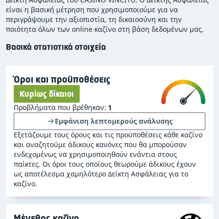
ενδεχομένως να μην μπορούν να σας πληρώσουν αν
είναι η βασική μέτρηση που χρησιμοποιούμε για να
καταφέρετε να κερδίσετε ένα μεγάλο ποσό.
περιγράψουμε την αξιοπιστία, τη δικαιοσύνη και την
ποιότητα όλων των online καζίνο στη βάση δεδομένων μας.
Αυτή τη στιγμή, έχουμε
0 άμεσα παράπονα για το
Βασικά στατιστικά στοιχεία
συγκεκριμένο καζίνο
στη βάση δεδομένων μας,
καθώς και
11 παράπονα για κάποια άλλα
συσχετιζόμενα καζίνο
. Εξαιτίας αυτών των
Όροι και προϋποθέσεις
παραπόνων, δώσαμε σε αυτό το καζίνο
91
Κυρίως δίκαιοι
αρνητικούς πόντους συνολικά
, από τους οποίους οι
Προβλήματα που βρέθηκαν:
1
91
αφορούν συσχετιζόμενα καζίνο. Μπορείτε να
βρείτε περισσότερες πληροφορίες σχετικά με όλα τα
Εμφάνιση λεπτομερούς ανάλυσης
παράπονα και τους αρνητικούς πόντους στο τμήμα
Εξετάζουμε τους όρους και τις προϋποθέσεις κάθε καζίνο
«Επεξήγηση του Δείκτη ασφάλειας» αυτής της
και αναζητούμε άδικους κανόνες που θα μπορούσαν
ενδεχομένως να χρησιμοποιηθούν ενάντια στους
αξιολόγησης.
παίκτες. Οι όροι τους οποίους θεωρούμε άδικους έχουν
ως αποτέλεσμα χαμηλότερο Δείκτη Ασφάλειας για το
καζίνο.
Προειδοποίηση:
Το CASINO VINCITU έχει
συγκεκριμένες ενότητες στους Όρους και
Προϋποθέσεις για τα Μπόνους που θεωρούμε ότι
Μέγεθος καζίνο