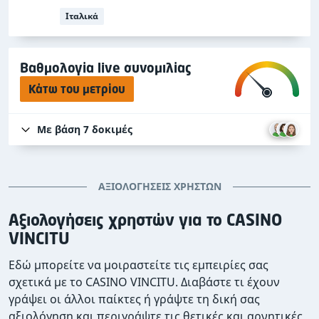
Ιταλικά
Βαθμολογία live συνομιλίας
Κάτω του μετρίου
Με βάση
7
δοκιμές
ΑΞΙΟΛΟΓΉΣΕΙΣ ΧΡΗΣΤΏΝ
Αξιολογήσεις χρηστών για το CASINO
VINCITU
Εδώ μπορείτε να μοιραστείτε τις εμπειρίες σας
σχετικά με το CASINO VINCITU. Διαβάστε τι έχουν
γράψει οι άλλοι παίκτες ή γράψτε τη δική σας
αξιολόγηση και περιγράψτε τις θετικές και αρνητικές