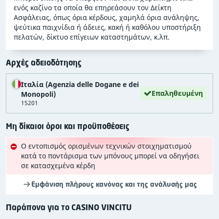
ενός καζίνο τα οποία θα επηρεάσουν τον Δείκτη
Ασφάλειας, όπως όρια κέρδους, χαμηλά όρια ανάληψης,
ψεύτικα παιχνίδια ή άδειες, κακή ή καθόλου υποστήριξη
πελατών, δίκτυο επίγειων καταστημάτων, κ.λπ.
Αρχές αδειοδότησης
Ιταλία (Agenzia delle Dogane e dei
Επαληθευμένη
Monopoli)
15201
Μη δίκαιοι όροι και προϋποθέσεις
Ο εντοπισμός ορισμένων τεχνικών στοιχηματισμού
κατά το ποντάρισμα των μπόνους μπορεί να οδηγήσει
σε κατασχεμένα κέρδη
Εμφάνιση πλήρους κανόνας και της ανάλυσής μας
Παράπονα για το CASINO VINCITU