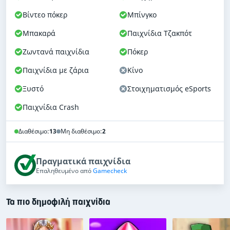
Βίντεο πόκερ
Μπίνγκο
Μπακαρά
Παιχνίδια Τζακπότ
Ζωντανά παιχνίδια
Πόκερ
Παιχνίδια με ζάρια
Κίνο
Ξυστό
Στοιχηματισμός eSports
Παιχνίδια Crash
Διαθέσιμο:
13
Μη διαθέσιμο:
2
Πραγματικά παιχνίδια
Επαληθευμένο από
Gamecheck
Τα πιο δημοφιλή παιχνίδια