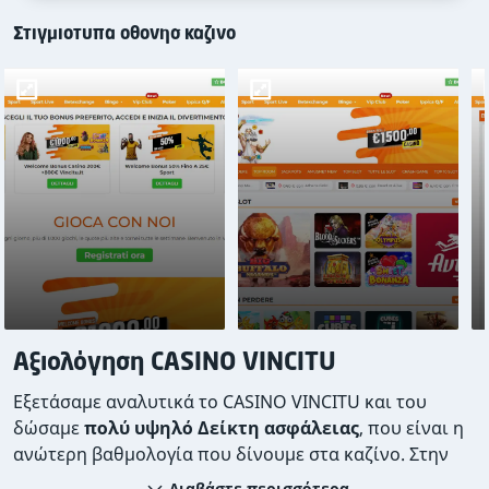
Στιγμιοτυπα οθονησ καζινο
Αξιολόγηση CASINO VINCITU
Εξετάσαμε αναλυτικά το CASINO VINCITU και του
δώσαμε
πολύ υψηλό Δείκτη ασφάλειας
, που είναι η
ανώτερη βαθμολογία που δίνουμε στα καζίνο. Στην
αξιολόγησή μας, λάβαμε υπόψη μας τα παράπονα των
Διαβάστε περισσότερα