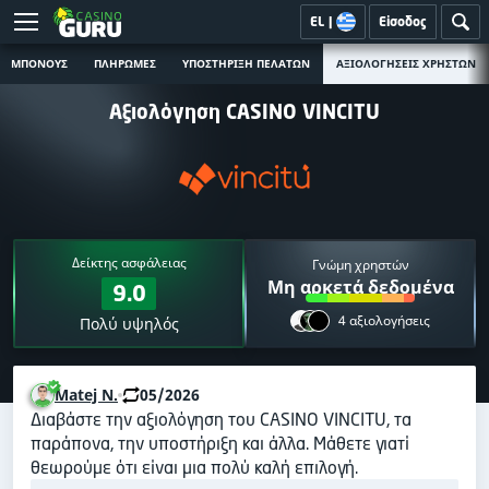
EL
|
Είσοδος
ΜΠΌΝΟΥΣ
ΠΛΗΡΩΜΈΣ
ΥΠΟΣΤΉΡΙΞΗ ΠΕΛΑΤΏΝ
ΑΞΙΟΛΟΓΉΣΕΙΣ ΧΡΗΣΤΏΝ
Αξιολόγηση CASINO VINCITU
Δείκτης ασφάλειας
Γνώμη χρηστών
Μη αρκετά δεδομένα
9.0
4 αξιολογήσεις
Πολύ υψηλός
Matej N.
05/2026
Διαβάστε την αξιολόγηση του CASINO VINCITU, τα
παράπονα, την υποστήριξη και άλλα. Μάθετε γιατί
θεωρούμε ότι είναι μια πολύ καλή επιλογή.