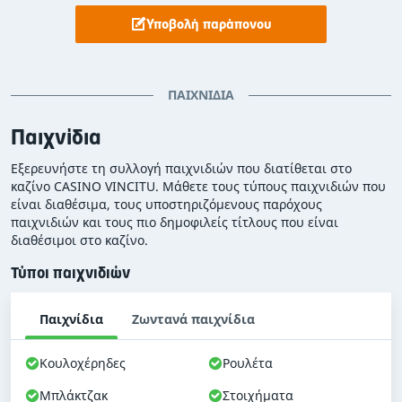
Υποβολή παράπονου
ΠΑΙΧΝΊΔΙΑ
Παιχνίδια
Εξερευνήστε τη συλλογή παιχνιδιών που διατίθεται στο
καζίνο CASINO VINCITU. Μάθετε τους τύπους παιχνιδιών που
είναι διαθέσιμα, τους υποστηριζόμενους παρόχους
παιχνιδιών και τους πιο δημοφιλείς τίτλους που είναι
διαθέσιμοι στο καζίνο.
Τύποι παιχνιδιών
Παιχνίδια
Ζωντανά παιχνίδια
Κουλοχέρηδες
Ρουλέτα
Μπλάκτζακ
Στοιχήματα