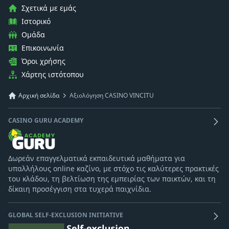
Σχετικά με εμάς
Ιστορικό
Ομάδα
Επικοινωνία
Όροι χρήσης
Χάρτης ιστότοπου
Αρχική σελίδα
Αξιολόγηση CASINO VINCITU
CASINO GURU ACADEMY
Δωρεάν επαγγελματικά εκπαιδευτικά μαθήματα για
υπαλλήλους online καζίνο, με στόχο τις καλύτερες πρακτικές
του κλάδου, τη βελτίωση της εμπειρίας των παικτών, και τη
δίκαιη προσέγγιση στα τυχερά παιχνίδια.
GLOBAL SELF-EXCLUSION INITIATIVE