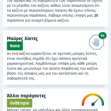
τον αριθμό και τη σοβαρότητα των παραπόνων σε σχέση
με το μέγεθος του καζίνο, καθώς είναι αναμενόμενο ότι
τα καζίνο με περισσότερους παίκτες θα έχουν επίσης
περισσότερα παράπονα. Λάβαμε επίσης υπόψη μας
25
παράπονα για συσχετιζόμενα καζίνο.
0x
Μαύρες λίστες
None
Αν ένα καζίνο εμφανίζεται σε σχετικές μαύρες λίστες,
είναι συνήθως σημάδι ότι έχει κάποια αρνητικά
χαρακτηριστικά. Λαμβάνουμε υπόψη μας κάθε μαύρη
λίστα και μειώνουμε τον Δείκτη Ασφάλειας του καζίνο
βάσει της άποψης μας για την κατάσταση και τη
σοβαρότητά της.
Άλλοι παράγοντες
Ουδέτεροι
Μπορεί επίσης να υπάρξουν και άλλα χαρακτηριστικά