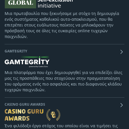
Μια πρωτοβουλία που ξεκινήσαμε με στόχο τη δημιουργία
ενός συστήματος καθολικού αυτο-αποκλεισμού, που θα
επιτρέπει στους ευάλωτους παίκτες να μπλοκάρουν την
πρόσβασή τους σε όλες τις ευκαιρίες online τυχερών
παιχνιδιών.
GAMTEGRITY
Μια πλατφόρμα που έχει δημιουργηθεί για να επιδείξει όλες
μας τις προσπάθειες που στοχεύουν στην πραγματοποίηση
του οράματος ενός πιο ασφαλούς και πιο διαφανούς κλάδου
τυχερών παιχνιδιών.
CASINO GURU AWARDS
Ένα φιλόδοξο έργο στόχος του οποίου είναι να τιμήσει τις