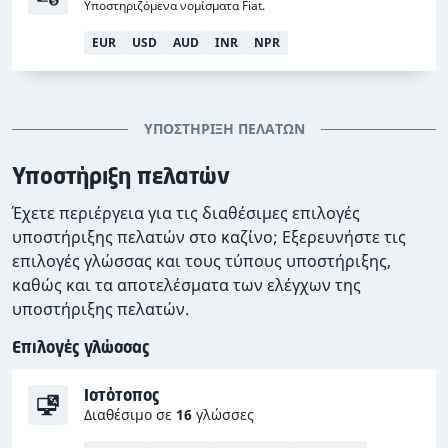
Υποστηριζόμενα νομίσματα Fiat.
EUR
USD
AUD
INR
NPR
ΥΠΟΣΤΉΡΙΞΗ ΠΕΛΑΤΏΝ
Υποστήριξη πελατών
Έχετε περιέργεια για τις διαθέσιμες επιλογές
υποστήριξης πελατών στο καζίνο; Εξερευνήστε τις
επιλογές γλώσσας και τους τύπους υποστήριξης,
καθώς και τα αποτελέσματα των ελέγχων της
υποστήριξης πελατών.
Επιλογές γλώσσας
Ιστότοπος
Διαθέσιμο σε
16
γλώσσες