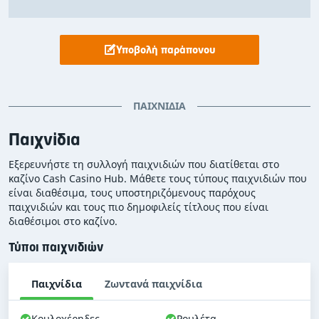
Υποβολή παράπονου
ΠΑΙΧΝΊΔΙΑ
Παιχνίδια
Εξερευνήστε τη συλλογή παιχνιδιών που διατίθεται στο
καζίνο Cash Casino Hub. Μάθετε τους τύπους παιχνιδιών που
είναι διαθέσιμα, τους υποστηριζόμενους παρόχους
παιχνιδιών και τους πιο δημοφιλείς τίτλους που είναι
διαθέσιμοι στο καζίνο.
Τύποι παιχνιδιών
Παιχνίδια
Ζωντανά παιχνίδια
Κουλοχέρηδες
Ρουλέτα