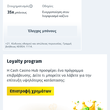
Στοιχηματισμός
Οδηγίες
35x
Ενεργοποίηση στον
μπόνους
λογαριασμό καζίνο
Έλεγχος μπόνους
+21. Κίνδυνος εθισμού και απώλειας περιουσίας. Γραμμή
βοήθειας ΚΕΘΕΑ: 1114.
Loyalty program
Η Cash Casino Hub προσφέρει ένα πρόγραμμα
επιβράβευσης. Δείτε τι μπορείτε να λάβετε για την
επίτευξη υψηλότερης κατάστασης:
Επιστροφή χρημάτων