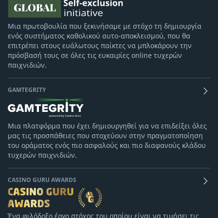
Μια πρωτοβουλία που ξεκινήσαμε με στόχο τη δημιουργία
ενός συστήματος καθολικού αυτο-αποκλεισμού, που θα
επιτρέπει στους ευάλωτους παίκτες να μπλοκάρουν την
πρόσβασή τους σε όλες τις ευκαιρίες online τυχερών
παιχνιδιών.
GAMTEGRITY
Μια πλατφόρμα που έχει δημιουργηθεί για να επιδείξει όλες
μας τις προσπάθειες που στοχεύουν στην πραγματοποίηση
του οράματος ενός πιο ασφαλούς και πιο διαφανούς κλάδου
τυχερών παιχνιδιών.
CASINO GURU AWARDS
Ένα φιλόδοξο έργο στόχος του οποίου είναι να τιμήσει τις