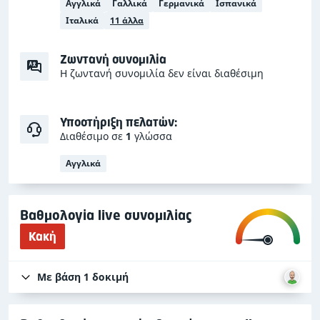
Αγγλικά
Γαλλικά
Γερμανικά
Ισπανικά
Ιταλικά
11 άλλα
Ζωντανή συνομιλία
Η ζωντανή συνομιλία δεν είναι διαθέσιμη
Υποστήριξη πελατών:
Διαθέσιμο σε
1
γλώσσα
Αγγλικά
Βαθμολογία live συνομιλίας
Κακή
Με βάση
1
δοκιμή