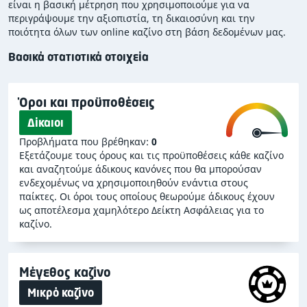
είναι η βασική μέτρηση που χρησιμοποιούμε για να
δεν υπάρχει δυνατότητα επικοινωνίας με
περιγράψουμε την αξιοπιστία, τη δικαιοσύνη και την
οποιονδήποτε από το καζίνο, που σημαίνει ότι δεν
ποιότητα όλων των online καζίνο στη βάση δεδομένων μας.
είναι δυνατή η επίλυση οποιουδήποτε ζητήματος
Βασικά στατιστικά στοιχεία
μπορεί να προκύψει.
Όπως καταλαβαίνετε από όλες τις πληροφορίες που
Όροι και προϋποθέσεις
συλλέξαμε στην αξιολόγησή μας για το Cash Casino
Δίκαιοι
Hub, αυτό το καζίνο έχει χαμηλό Δείκτη ασφάλειας.
Δεν σας προτείνουμε να παίξετε σε αυτό το καζίνο και
Προβλήματα που βρέθηκαν:
0
σας συμβουλεύουμε να το αποφύγετε.
Εξετάζουμε τους όρους και τις προϋποθέσεις κάθε καζίνο
και αναζητούμε άδικους κανόνες που θα μπορούσαν
ενδεχομένως να χρησιμοποιηθούν ενάντια στους
παίκτες. Οι όροι τους οποίους θεωρούμε άδικους έχουν
ως αποτέλεσμα χαμηλότερο Δείκτη Ασφάλειας για το
καζίνο.
Μέγεθος καζίνο
Μικρό καζίνο