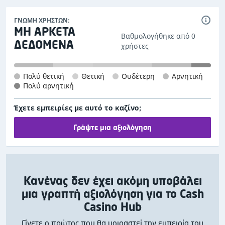
ΓΝΏΜΗ ΧΡΗΣΤΏΝ:
ΜΗ ΑΡΚΕΤΆ
Βαθμολογήθηκε από 0
ΔΕΔΟΜΈΝΑ
χρήστες
Πολύ θετική
Θετική
Ουδέτερη
Αρνητική
Πολύ αρνητική
Έχετε εμπειρίες με αυτό το καζίνο;
Γράψτε μια αξιολόγηση
Κανένας δεν έχει ακόμη υποβάλει
μια γραπτή αξιολόγηση για το Cash
Casino Hub
Γίνετε ο πρώτος που θα μοιραστεί την εμπειρία του