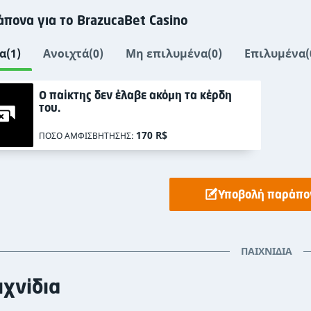
πονα για το BrazucaBet Casino
α
(1)
Ανοιχτά
(0)
Μη επιλυμένα
(0)
Επιλυμένα
(
Ο παίκτης δεν έλαβε ακόμη τα κέρδη
του.
170 R$
ΠΟΣΟ ΑΜΦΙΣΒΗΤΗΣΗΣ:
Υποβολή παράπο
ΠΑΙΧΝΊΔΙΑ
ιχνίδια