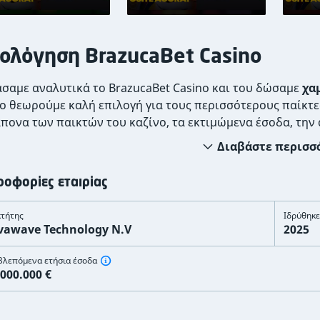
ιολόγηση BrazucaBet Casino
άσαμε αναλυτικά το BrazucaBet Casino και του δώσαμε
χα
το θεωρούμε καλή επιλογή για τους περισσότερους παίκτε
πονα των παικτών του καζίνο, τα εκτιμώμενα έσοδα, την ά
τητα της εξυπηρέτησης πελατών, το πόσο δίκαιοι είναι οι
Διαβάστε περισσ
κέρδους, καθώς και άλλους παράγοντες. Διαβάστε την πλή
σσότερα σχετικά με αυτό το καζίνο.
οφορίες εταιρίας
ωνα με τις έρευνες και τους υπολογισμούς μας, το Brazuc
κτήτης
Ιδρύθηκε
νο
όσον αφορά τα συνολικά έσοδα. Τα έσοδα ενός καζίνο 
vawave Technology N.V
2025
λύτερα καζίνο δεν έχουν συνήθως πρόβλημα να πληρώνουν
χομένως να μην μπορούν να σας πληρώσουν αν καταφέρετε
λεπόμενα ετήσια έσοδα
.000.000 €
razucaBet Casino έχει ψεύτικη άδεια.
Το καζίνο λειτουργ
άζοντάς το προσεκτικότερα, διαπιστώσαμε ότι είτε η άδει