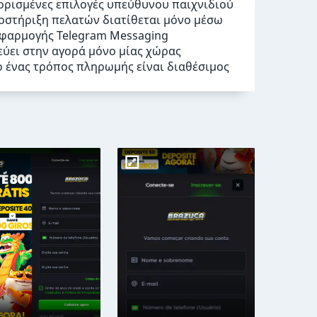
ορισμένες επιλογές υπεύθυνου παιχνιδιού
οστήριξη πελατών διατίθεται μόνο μέσω
εφαρμογής Telegram Messaging
εύει στην αγορά μόνο μίας χώρας
 ένας τρόπος πληρωμής είναι διαθέσιμος