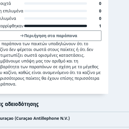
οιχτά
0
η επιλυμένα
0
ιλυμένα
0
πορρίφθηκαν
1
Περιήγηση στα παράπονα
 παράπονα των παικτών υποδηλώνουν ότι το
ζίνο δεν φέρεται σωστά στους παίκτες ή ότι δεν
τιμετωπίζει σωστά ορισμένες καταστάσεις.
μβάνουμε υπόψη μας τον αριθμό και τη
βαρότητα των παραπόνων σε σχέση με το μέγεθος
υ καζίνο, καθώς είναι αναμενόμενο ότι τα καζίνο με
ρισσότερους παίκτες θα έχουν επίσης περισσότερα
αράπονα.
ς αδειοδότησης
uraçao (Curaçao Antillephone N.V.)