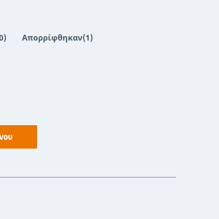
0)
Απορρίφθηκαν
(1)
νου