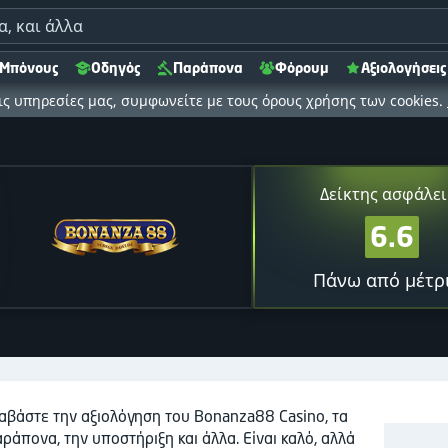
Μπόνους
Οδηγός
Παράπονα
Φόρουμ
Αξιολογήσεις
ις υπηρεσίες μας, συμφωνείτε με τους όρους χρήσης των cookies.
Δείκτης ασφάλει
6.6
Πάνω από μέτρ
αβάστε την αξιολόγηση του Bonanza88 Casino, τα
ράπονα, την υποστήριξη και άλλα. Είναι καλό, αλλά