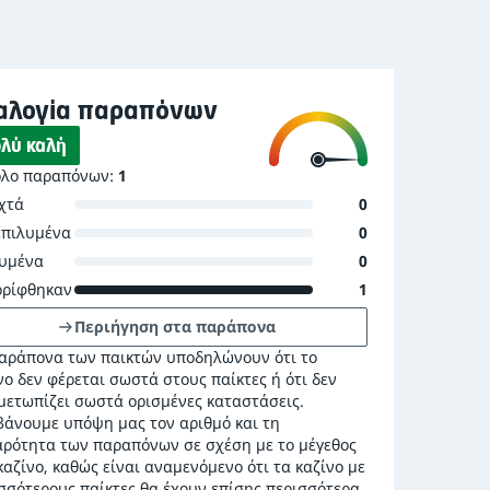
 ενότητες στους Όρους και Προϋποθέσεις
αλογία παραπόνων
ίνο
. Για αυτόν τον λόγο, σας
όνες ή να δείξετε τουλάχιστον ιδιαίτερη
λύ καλή
 αν αποφασίσετε να παίξετε σε αυτό.
ολο παραπόνων:
1
χτά
0
επιλυμένα
0
υμένα
0
ρρίφθηκαν
1
ρδους 1.000.000.000 Rp ανά περιστροφή
θα πάρετε τα χρήματα πάνω απ’ αυτό το
Περιήγηση στα παράπονα
εξαιρετικά άδικο για τους παίκτες και
αράπονα των παικτών υποδηλώνουν ότι το
ια όλα τα καζίνο που εφαρμόζουν αυτού
νο δεν φέρεται σωστά στους παίκτες ή ότι δεν
ς επιβάλλεται από εξωτερικούς
μετωπίζει σωστά ορισμένες καταστάσεις.
ς.
άνουμε υπόψη μας τον αριθμό και τη
ρότητα των παραπόνων σε σχέση με το μέγεθος
καζίνο, καθώς είναι αναμενόμενο ότι τα καζίνο με
σσότερους παίκτες θα έχουν επίσης περισσότερα