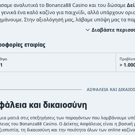
άσαμε αναλυτικά το Bonanza88 Casino και του δώσαμε
Δε
ι γενικά ένα καλό καζίνο για παιχνίδι, αλλά υπάρχουν ορι
ημάνουμε. Στην αξιολόγησή μας, λάβαμε υπόψη μας τα πα
μώμενα έσοδα, την άδεια, τη γνησιότητα των παιχνιδιών, 
Διαβάστε περισσ
 δίκαιοι είναι οι όροι και οι προϋποθέσεις, τα όρια ανάλ
γοντες. Διαβάστε την πλήρη αξιολόγησή μας παρακάτω, γι
οφορίες εταιρίας
ο.
θηκε
Προβλεπ
ωνα με τις έρευνες και τους υπολογισμούς μας, το Bonanz
1
> 1.00
ά συνολικά έσοδα και μεγάλο αριθμό παικτών. Τα έσοδα ε
γοντας, καθώς τα μεγαλύτερα καζίνο δεν έχουν συνήθως
τα μικρότερα καζίνο ενδεχομένως να μην μπορούν να σας
ΑΣΦΆΛΕΙΑ ΚΑΙ ΔΙΚΑΙΟ
λο ποσό.
φάλεια και δικαιοσύνη
αζίνο Bonanza88 Casino έχει μη επαληθεύσιμη άδεια.
Π
ηθεύσουμε την άδεια του καζίνο, αλλά δεν μπορέσαμε να τ
 μια ματιά στις επεξηγήσεις των παραγόντων που λαμβάνουμε υπ
μαστε σίγουροι ότι το καζίνο έχει πραγματικά αυτή την άδ
ειας του Bonanza88 Casino. Ο Δείκτης Ασφάλειας είναι η βασική
ξιοπιστία, τη δικαιοσύνη και την ποιότητα όλων των online καζί