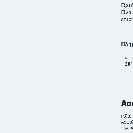
Εξετ
Είνα
επισ
εκτι
πόσο
παρά
Πληρ
καζίν
Ιδρύ
Σύμφ
201
υψηλ
παρά
ενώ 
μεγά
Ασ
Το κ
επαλ
Ρίξτε
να εί
Ασφάλ
την α