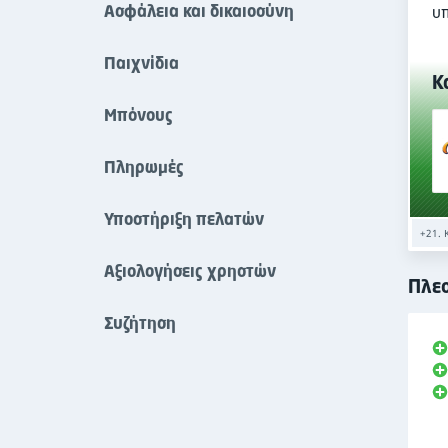
Ασφάλεια και δικαιοσύνη
υπ
Παιχνίδια
Κ
Μπόνους
Πληρωμές
Υποστήριξη πελατών
+21. 
Αξιολογήσεις χρηστών
Πλεο
Συζήτηση