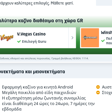
άρχουν καλύτερες επιλογές. Μάθετε γιατί.
αλύτερα καζίνο διαθέσιμα στη χώρα GR
Winsh
V.Vegas Casino
Πο
Επιλογή Guru
πα
Κίνδυνος εθισμού και απώλειας περιουσίας. Γραμμή βοήθειας ΚΕΘΕΑ: 1114.
νεκτήματα και μειονεκτήματα
Εφαρμογή καζίνο για κινητά Android
Αυστ
Μεγάλη ποικιλία από είδη παιχνιδιών
Στοχ
Η εξυπηρέτηση μέσω ζωντανής συνομιλίας
είναι διαθέσιμη 24 ώρες το 24ωρο, 7 ημέρες την
εβδομάδα