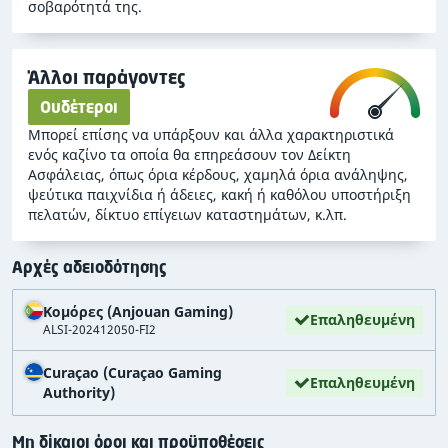
σοβαρότητά της.
Άλλοι παράγοντες
Ουδέτεροι
Μπορεί επίσης να υπάρξουν και άλλα χαρακτηριστικά
ενός καζίνο τα οποία θα επηρεάσουν τον Δείκτη
Ασφάλειας, όπως όρια κέρδους, χαμηλά όρια ανάληψης,
ψεύτικα παιχνίδια ή άδειες, κακή ή καθόλου υποστήριξη
πελατών, δίκτυο επίγειων καταστημάτων, κ.λπ.
Αρχές αδειοδότησης
Κομόρες (Anjouan Gaming)
Επαληθευμένη
ALSI-202412050-FI2
Curaçao (Curaçao Gaming
Επαληθευμένη
Authority)
Μη δίκαιοι όροι και προϋποθέσεις