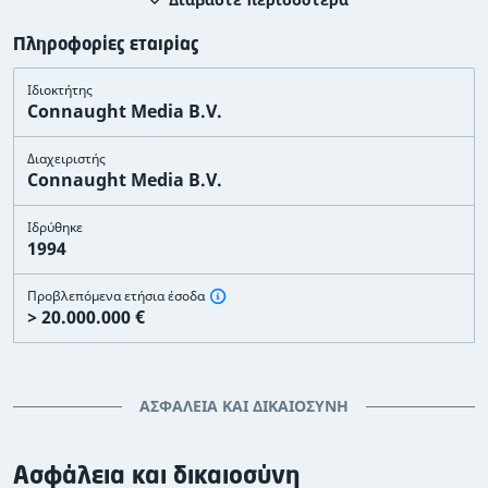
είναι καλύτερο να επιλέξετε ένα άλλο καζίνο. Στην
αξιολόγησή μας, λάβαμε υπόψη μας τα παράπονα των
Πληροφορίες εταιρίας
παικτών του καζίνο, τα εκτιμώμενα έσοδα, την άδεια,
Ιδιοκτήτης
τη γνησιότητα των παιχνιδιών, την ποιότητα της
Connaught Media B.V.
εξυπηρέτησης πελατών, το πόσο δίκαιοι είναι οι όροι
και οι προϋποθέσεις, τα όρια ανάληψης και κέρδους,
Διαχειριστής
καθώς και άλλους παράγοντες. Το Bodog Casino
Connaught Media B.V.
σχετίζεται και με άλλα online καζίνο
, τα οποία
παρατίθενται παρακάτω, και η αξιολόγησή του
Ιδρύθηκε
1994
επηρεάζεται αρνητικά από αυτά. Διαβάστε την πλήρη
αξιολόγησή μας παρακάτω, για να μάθετε
Προβλεπόμενα ετήσια έσοδα
περισσότερα σχετικά με αυτό το καζίνο.
> 20.000.000 €
Σύμφωνα με τις έρευνες και τους υπολογισμούς μας,
το Bodog Casino είναι ένα
από τα μεγαλύτερα online
καζίνο
με πολύ μεγάλα έσοδα και πολύ μεγάλο αριθμό
ΑΣΦΆΛΕΙΑ ΚΑΙ ΔΙΚΑΙΟΣΎΝΗ
παικτών. Τα έσοδα ενός καζίνο είναι ένας σημαντικός
παράγοντας, καθώς τα μεγαλύτερα καζίνο δεν έχουν
Ασφάλεια και δικαιοσύνη
συνήθως πρόβλημα να πληρώνουν τα μεγάλα κέρδη,