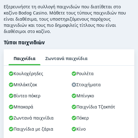
Εξερευνήστε τη συλλογή παιχνιδιών που διατίθεται στο
καζίνο Bodog Casino. Μάθετε τους τύπους παιχνιδιών που
είναι διαθέσιμα, τους υποστηριζόμενους παρόχους
παιχνιδιών και τους πιο δημοφιλείς τίτλους που είναι
διαθέσιμοι στο καζίνο.
Τύποι παιχνιδιών
Παιχνίδια
Ζωντανά παιχνίδια
Κουλοχέρηδες
Ρουλέτα
Μπλάκτζακ
Στοιχήματα
Βίντεο πόκερ
Μπίνγκο
Μπακαρά
Παιχνίδια Τζακπότ
Ζωντανά παιχνίδια
Πόκερ
Παιχνίδια με ζάρια
Κίνο