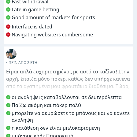
ignored it. The TGC proved to be a rubber-stamp
Fast withdrawal
book for a long time and never had an issue with a
authority that refuses to hold its licensees
Late in game betting
single bet or payout request.
accountable.
Good amount of markets for sports
Interface is dated
There are better sites out there but you can't deny
Because the operator and the regulator failed, this
Navigating website is cumbersome
their reliability. I wait for bonus promos (which come
matter is now under an active, formal law
somewhat regularly) and work through about 50% of
enforcement investigation by the British Columbia
them. The rollovers are industry standard from what
Gaming Policy Enforcement Branch (GPEB).
I can tell and there are no sport limitations like some
Concurrently, federal Canadian banking regulators
• ΠΡΙΝ ΑΠΌ 2 ΈΤΗ
other books.
(OSFI and FINTRAC) have been notified regarding
Είμαι απλά ευχαριστημένος με αυτό το καζίνο! Στην
Ozoon's use of unauthenticated shell processors on
αρχή, έπαιζα μόνο πόκερ, καθώς δεν υπήρχε κανένα
the Interac network.
από τα αγαπημένα μου φρουτάκια διαθέσιμα. Τώρα,
όμως, όλα έχουν αλλάξει προς το καλύτερο. Έχουν
They will take your deposits instantly. But if you win
οι αναλήψεις καταβάλλονται σε δευτερόλεπτα
προστεθεί αρκετοί πάροχοι παιχνιδιών, όπως PG
six figures or rely on their platform's safety tools,
Παίζω ακόμη και πόκερ πολύ
και Pragmático, μεταξύ άλλων. Η ποικιλία είναι
they will manually block your money, their systems
μπορείτε να ακυρώσετε το μπόνους και να κάνετε
απίστευτη και τώρα το καζίνο είναι απλά τέλειο.
will fail, and their management will ignore you. Play
ανάληψη
literally anywhere else.
η κατάθεση δεν είναι μπλοκαρισμένη
Συνήθως παίζω κουλοχέρηδες μία φορά το μήνα,
μπόνους κάθε Παρασκευή