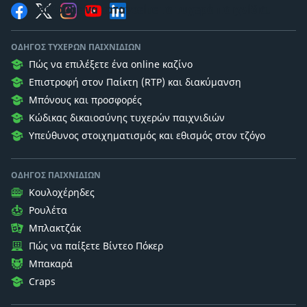
Θέλουμε να κατανοείτε τα τυχερά παιχνίδια.
ΟΔΗΓΌΣ ΤΥΧΕΡΏΝ ΠΑΙΧΝΙΔΙΏΝ
Πώς να επιλέξετε ένα online καζίνο
Επιστροφή στον Παίκτη (RTP) και διακύμανση
Μπόνους και προσφορές
Κώδικας δικαιοσύνης τυχερών παιχνιδιών
Υπεύθυνος στοιχηματισμός και εθισμός στον τζόγο
ΟΔΗΓΌΣ ΠΑΙΧΝΙΔΙΏΝ
Κουλοχέρηδες
Ρουλέτα
Μπλακτζάκ
Πώς να παίξετε Βίντεο Πόκερ
Μπακαρά
Craps