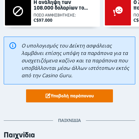
Η ανάληψη των
Ο 
108.000 δολαρίων του
πα
παίκτη έχει
αρ
ΠΟΣΟ ΑΜΦΙΣΒΗΤΗΣΗΣ:
ΠΟ
καθυστερήσει.
λ
C$97.000
C$
κα
Ο υπολογισμός του Δείκτη ασφάλειας
λαμβάνει επίσης υπόψη τα παράπονα για τα
συσχετιζόμενα καζίνο και τα παράπονα που
υποβάλλονται μέσω άλλων ιστότοπων εκτός
από την Casino Guru.
Υποβολή παράπονου
ΠΑΙΧΝΊΔΙΑ
Παιχνίδια