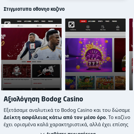
Στιγμιοτυπα οθονησ καζινο
Αξιολόγηση Bodog Casino
Εξετάσαμε αναλυτικά το Bodog Casino και του δώσαμε
Δείκτη ασφάλειας κάτω από τον μέσο όρο
. Το καζίνο
έχει ορισμένα καλά χαρακτηριστικά, αλλά έχει επίσης
πολλά αρνητικά χαρακτηριστικά εξαιτίας των οποίων
Διαβάστε περισσότερα