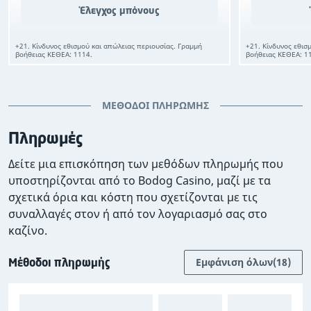
Έλεγχος μπόνους
+21. Κίνδυνος εθισμού και απώλειας περιουσίας. Γραμμή
+21. Κίνδυνος εθισ
βοήθειας ΚΕΘΕΑ: 1114.
βοήθειας ΚΕΘΕΑ: 1
ΜΈΘΟΔΟΙ ΠΛΗΡΩΜΉΣ
Πληρωμές
Δείτε μια επισκόπηση των μεθόδων πληρωμής που
υποστηρίζονται από το Bodog Casino, μαζί με τα
σχετικά όρια και κόστη που σχετίζονται με τις
συναλλαγές στον ή από τον λογαριασμό σας στο
καζίνο.
Μέθοδοι πληρωμής
Εμφάνιση όλων
(18)