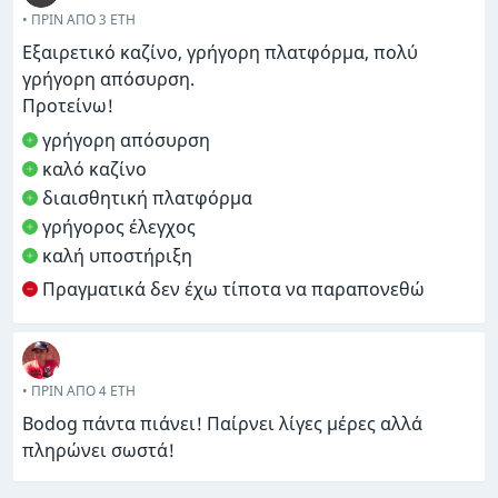
• ΠΡΙΝ ΑΠΌ 3 ΈΤΗ
Εξαιρετικό καζίνο, γρήγορη πλατφόρμα, πολύ
γρήγορη απόσυρση.
Προτείνω!
γρήγορη απόσυρση
καλό καζίνο
διαισθητική πλατφόρμα
γρήγορος έλεγχος
καλή υποστήριξη
Πραγματικά δεν έχω τίποτα να παραπονεθώ
• ΠΡΙΝ ΑΠΌ 4 ΈΤΗ
Bodog πάντα πιάνει! Παίρνει λίγες μέρες αλλά
πληρώνει σωστά!