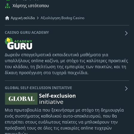
Χάρτης ιστότοπου
Αρχική σελίδα
Αξιολόγηση Bodog Casino
CASINO GURU ACADEMY
Δωρεάν επαγγελματικά εκπαιδευτικά μαθήματα για
υπαλλήλους online καζίνο, με στόχο τις καλύτερες πρακτικές
του κλάδου, τη βελτίωση της εμπειρίας των παικτών, και τη
δίκαιη προσέγγιση στα τυχερά παιχνίδια.
GLOBAL SELF-EXCLUSION INITIATIVE
Μια πρωτοβουλία που ξεκινήσαμε με στόχο τη δημιουργία
ενός συστήματος καθολικού αυτο-αποκλεισμού, που θα
επιτρέπει στους ευάλωτους παίκτες να μπλοκάρουν την
πρόσβασή τους σε όλες τις ευκαιρίες online τυχερών
παιχνιδιών.