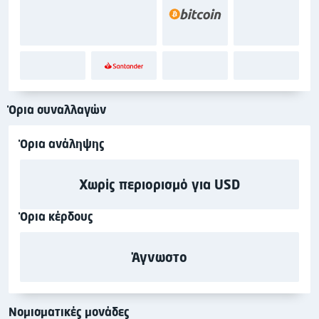
Όρια συναλλαγών
Όρια ανάληψης
Χωρίς περιορισμό για USD
Όρια κέρδους
Άγνωστο
Νομισματικές μονάδες