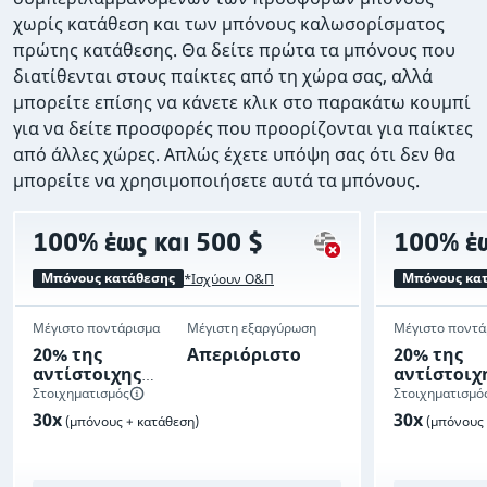
χωρίς κατάθεση και των μπόνους καλωσορίσματος
πρώτης κατάθεσης. Θα δείτε πρώτα τα μπόνους που
διατίθενται στους παίκτες από τη χώρα σας, αλλά
μπορείτε επίσης να κάνετε κλικ στο παρακάτω κουμπί
για να δείτε προσφορές που προορίζονται για παίκτες
από άλλες χώρες. Απλώς έχετε υπόψη σας ότι δεν θα
μπορείτε να χρησιμοποιήσετε αυτά τα μπόνους.
100% έως και 500 $
100% έω
Μπόνους κατάθεσης
Μπόνους κα
*Ισχύουν Ο&Π
Μέγιστο ποντάρισμα
Μέγιστη εξαργύρωση
Μέγιστο ποντά
20%
της
Απεριόριστο
20%
της
αντίστοιχης
αντίστοιχ
κατάθεσης
κατάθεση
Στοιχηματισμός
Στοιχηματισμό
30x
30x
(μπόνους + κατάθεση)
(μπόνους 