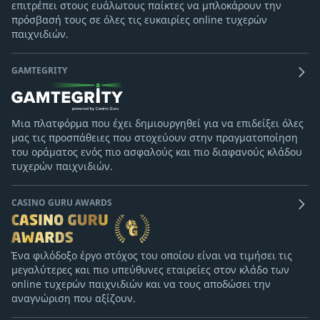
επιτρέπει στους ευάλωτους παίκτες να μπλοκάρουν την
πρόσβασή τους σε όλες τις ευκαιρίες online τυχερών
παιχνιδιών.
GAMTEGRITY
Μια πλατφόρμα που έχει δημιουργηθεί για να επιδείξει όλες
μας τις προσπάθειες που στοχεύουν στην πραγματοποίηση
του οράματος ενός πιο ασφαλούς και πιο διαφανούς κλάδου
τυχερών παιχνιδιών.
CASINO GURU AWARDS
Ένα φιλόδοξο έργο στόχος του οποίου είναι να τιμήσει τις
μεγαλύτερες και πιο υπεύθυνες εταιρείες στον κλάδο των
online τυχερών παιχνιδιών και να τους αποδώσει την
αναγνώριση που αξίζουν.