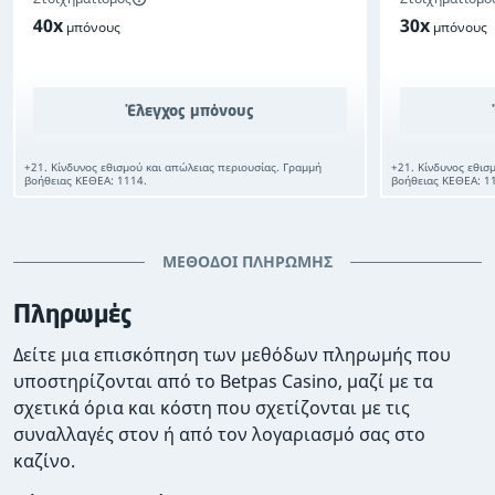
40x
30x
μπόνους
μπόνους
Έλεγχος μπόνους
+21. Κίνδυνος εθισμού και απώλειας περιουσίας. Γραμμή
+21. Κίνδυνος εθισ
βοήθειας ΚΕΘΕΑ: 1114.
βοήθειας ΚΕΘΕΑ: 1
ΜΈΘΟΔΟΙ ΠΛΗΡΩΜΉΣ
Πληρωμές
Δείτε μια επισκόπηση των μεθόδων πληρωμής που
υποστηρίζονται από το Betpas Casino, μαζί με τα
σχετικά όρια και κόστη που σχετίζονται με τις
συναλλαγές στον ή από τον λογαριασμό σας στο
καζίνο.