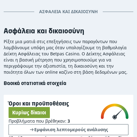
μεγαλύτερα καζίνο δεν έχουν συνήθως πρόβλημα να
πληρώνουν τα μεγάλα κέρδη, ενώ τα μικρότερα καζίνο
ΑΣΦΆΛΕΙΑ ΚΑΙ ΔΙΚΑΙΟΣΎΝΗ
ενδεχομένως να μην μπορούν να σας πληρώσουν αν
καταφέρετε να κερδίσετε ένα μεγάλο ποσό.
Ασφάλεια και δικαιοσύνη
Δεν βρήκαμε
κανένα σχετικό παράπονο
για αυτό το
Ρίξτε μια ματιά στις επεξηγήσεις των παραγόντων που
καζίνο.
λαμβάνουμε υπόψη μας όταν υπολογίζουμε τη βαθμολογία
Δείκτη Ασφάλειας του Betpas Casino. Ο Δείκτης Ασφάλειας
είναι η βασική μέτρηση που χρησιμοποιούμε για να
Προειδοποίηση:
Το Betpas Casino έχει
περιγράψουμε την αξιοπιστία, τη δικαιοσύνη και την
συγκεκριμένες ενότητες στους Όρους και
ποιότητα όλων των online καζίνο στη βάση δεδομένων μας.
Προϋποθέσεις για τα Μπόνους που θεωρούμε ότι
Βασικά στατιστικά στοιχεία
είναι
άδικοι για τους παίκτες του καζίνο
. Οι
συγκεκριμένοι όροι και προϋποθέσεις μπορεί να
σας δημιουργήσουν κάποιο πρόβλημα, αν
Όροι και προϋποθέσεις
αποφασίσετε να επωφεληθείτε από τα μπόνους ή
Κυρίως δίκαιοι
τις προσφορές του καζίνο. Για αυτόν τον λόγο,
σας συμβουλεύουμε να βρείτε ένα άλλο καζίνο με
Προβλήματα που βρέθηκαν:
3
δίκαιους κανόνες ή να δείξετε τουλάχιστον
Εμφάνιση λεπτομερούς ανάλυσης
ιδιαίτερη προσοχή στους όρους και