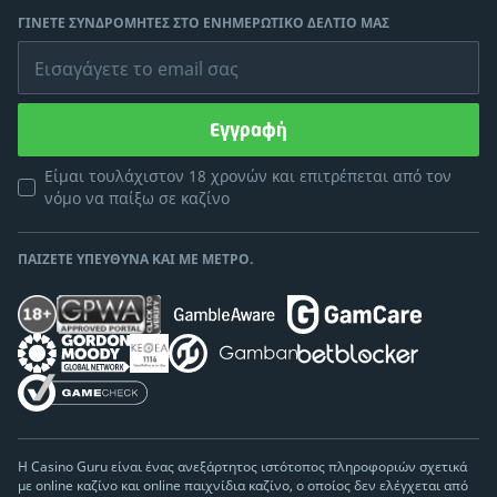
ΓΊΝΕΤΕ ΣΥΝΔΡΟΜΗΤΈΣ ΣΤΟ ΕΝΗΜΕΡΩΤΙΚΌ ΔΕΛΤΊΟ ΜΑΣ
Εισαγάγετε το email σας
Εγγραφή
Είμαι τουλάχιστον 18 χρονών και επιτρέπεται από τον
νόμο να παίξω σε καζίνο
ΠΑΊΖΕΤΕ ΥΠΕΎΘΥΝΑ ΚΑΙ ΜΕ ΜΈΤΡΟ.
Η Casino Guru είναι ένας ανεξάρτητος ιστότοπος πληροφοριών σχετικά
με online καζίνο και online παιχνίδια καζίνο, ο οποίος δεν ελέγχεται από