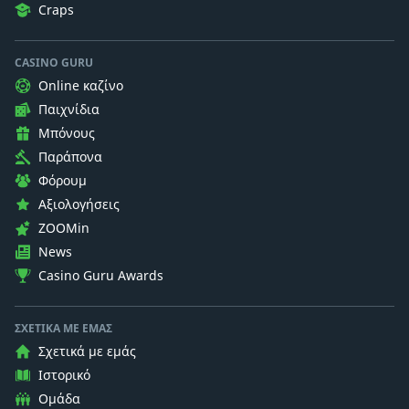
Craps
CASINO GURU
Online καζίνο
Παιχνίδια
Μπόνους
Παράπονα
Φόρουμ
Αξιολογήσεις
ZOOMin
News
Casino Guru Awards
ΣΧΕΤΙΚΆ ΜΕ ΕΜΆΣ
Σχετικά με εμάς
Ιστορικό
Ομάδα