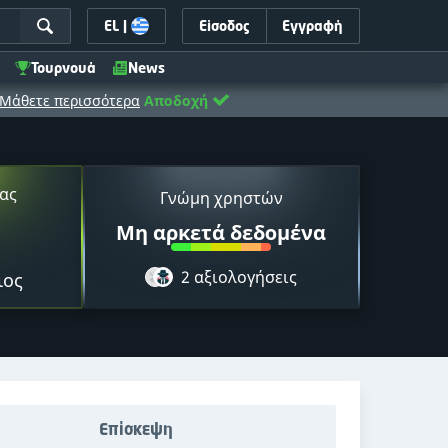
EL
|
Είσοδος
Εγγραφή
Τουρνουά
News
Μάθετε περισσότερα
Αποδοχή
ας
Γνώμη χρηστών
Μη αρκετά δεδομένα
2 αξιολογήσεις
ιος
Επίσκεψη