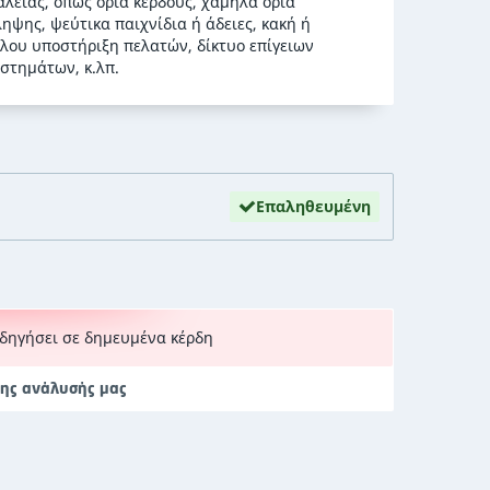
λειας, όπως όρια κέρδους, χαμηλά όρια
ηψης, ψεύτικα παιχνίδια ή άδειες, κακή ή
λου υποστήριξη πελατών, δίκτυο επίγειων
στημάτων, κ.λπ.
Επαληθευμένη
οδηγήσει σε δημευμένα κέρδη
της ανάλυσής μας