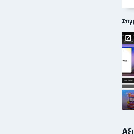
Στιγ
Αξ