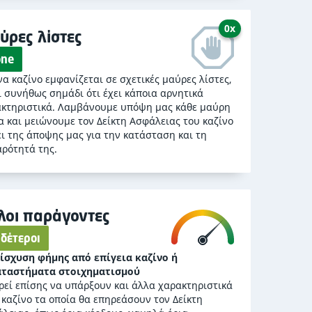
0x
ύρες λίστες
ne
να καζίνο εμφανίζεται σε σχετικές μαύρες λίστες,
ι συνήθως σημάδι ότι έχει κάποια αρνητικά
κτηριστικά. Λαμβάνουμε υπόψη μας κάθε μαύρη
α και μειώνουμε τον Δείκτη Ασφάλειας του καζίνο
ι της άποψης μας για την κατάσταση και τη
ρότητά της.
λοι παράγοντες
δέτεροι
ίσχυση φήμης από επίγεια καζίνο ή
αταστήματα στοιχηματισμού
εί επίσης να υπάρξουν και άλλα χαρακτηριστικά
 καζίνο τα οποία θα επηρεάσουν τον Δείκτη