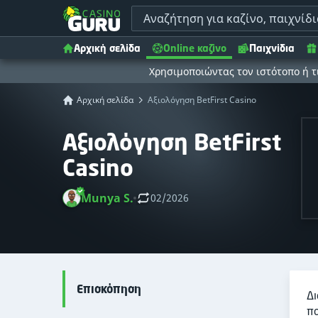
Αρχική σελίδα
Online καζίνο
Παιχνίδια
Χρησιμοποιώντας τον ιστότοπο ή τ
Αρχική σελίδα
Αξιολόγηση BetFirst Casino
Αξιολόγηση BetFirst
Casino
Munya S.
02/2026
Επισκόπηση
Δι
πα