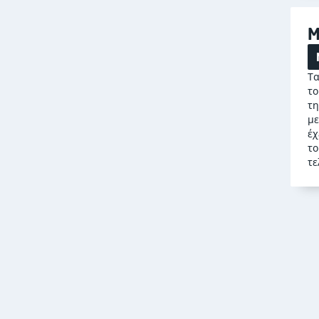
Μ
Τα
το
τη
με
έχ
το
τε