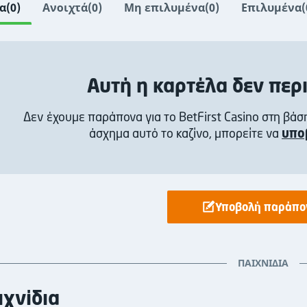
α
(0)
Ανοιχτά
(0)
Μη επιλυμένα
(0)
Επιλυμένα
(
Αυτή η καρτέλα δεν περ
Δεν έχουμε παράπονα για το BetFirst Casino στη βάσ
άσχημα αυτό το καζίνο, μπορείτε να
υπο
Υποβολή παράπο
ΠΑΙΧΝΊΔΙΑ
ιχνίδια