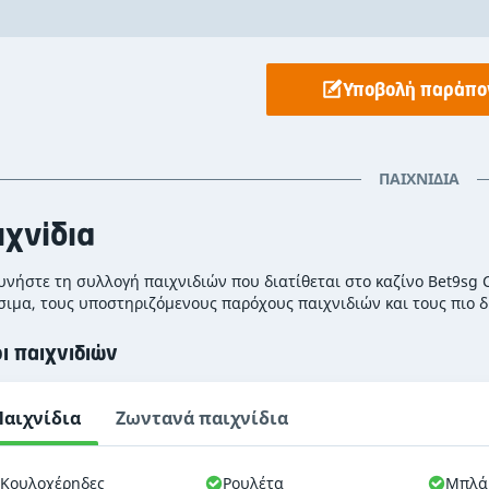
Υποβολή παράπο
ΠΑΙΧΝΊΔΙΑ
ιχνίδια
υνήστε τη συλλογή παιχνιδιών που διατίθεται στο καζίνο Bet9sg 
σιμα, τους υποστηριζόμενους παρόχους παιχνιδιών και τους πιο δη
ι παιχνιδιών
Παιχνίδια
Ζωντανά παιχνίδια
Κουλοχέρηδες
Ρουλέτα
Μπλά