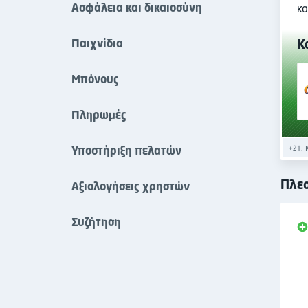
Ασφάλεια και δικαιοσύνη
κα
Παιχνίδια
Κ
Μπόνους
Πληρωμές
Υποστήριξη πελατών
+21. 
Πλεο
Αξιολογήσεις χρηστών
Συζήτηση