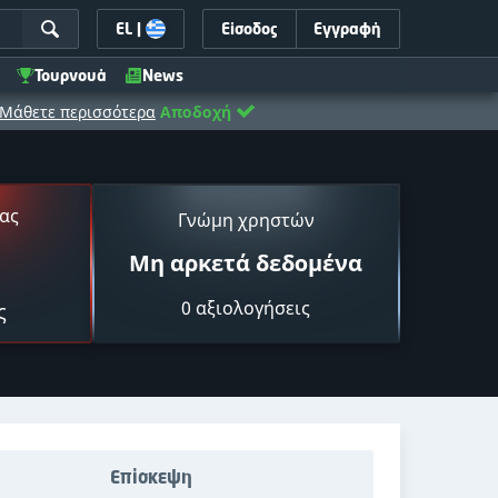
EL
|
Είσοδος
Εγγραφή
Τουρνουά
News
Μάθετε περισσότερα
Αποδοχή
ας
Γνώμη χρηστών
Μη αρκετά δεδομένα
0 αξιολογήσεις
ς
Επίσκεψη