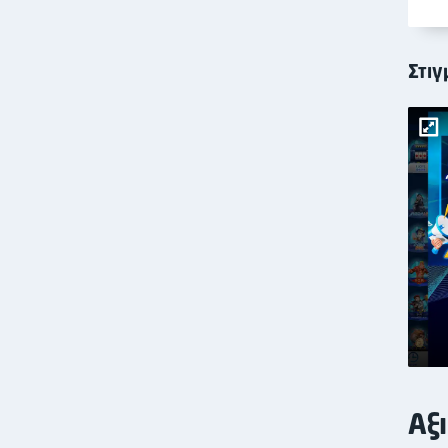
Στιγ
Αξ