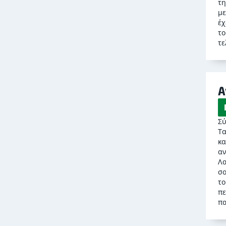
τη
με
έχ
το
τε
Α
Σ
Τα
κα
αν
Λα
σο
το
πε
π