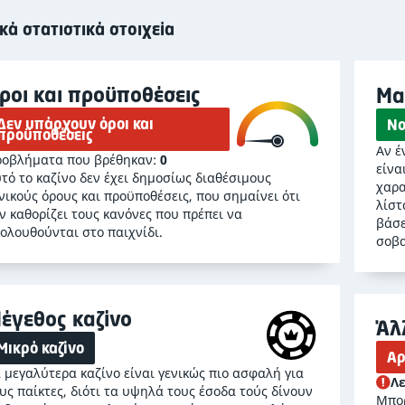
άση τις πληροφορίες που συλλέξαμε στην αξιολόγησή μας γ
 χαμηλό Δείκτη ασφάλειας. Δεν σας προτείνουμε να παίξε
κά στατιστικά στοιχεία
ο αποφύγετε.
ροι και προϋποθέσεις
Μα
Δεν υπάρχουν όροι και
No
προϋποθέσεις
Αν έ
ροβλήματα που βρέθηκαν:
0
είνα
τό το καζίνο δεν έχει δημοσίως διαθέσιμους
χαρα
νικούς όρους και προϋποθέσεις, που σημαίνει ότι
λίστ
ν καθορίζει τους κανόνες που πρέπει να
βάσε
ολουθούνται στο παιχνίδι.
σοβα
έγεθος καζίνο
Άλ
Μικρό καζίνο
Αρ
 μεγαλύτερα καζίνο είναι γενικώς πιο ασφαλή για
Λε
υς παίκτες, διότι τα υψηλά τους έσοδα τούς δίνουν
Μπορ