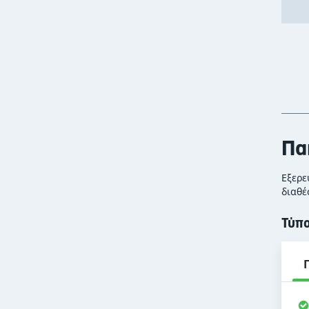
Πα
Εξερε
διαθέ
Τύπο