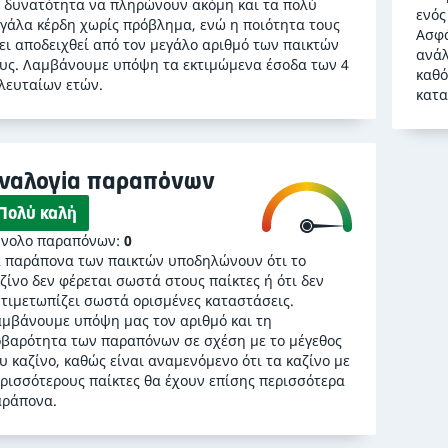
 δυνατότητα να πληρώνουν ακόμη και τα πολύ
ενός
γάλα κέρδη χωρίς πρόβλημα, ενώ η ποιότητα τους
Ασφά
ει αποδειχθεί από τον μεγάλο αριθμό των παικτών
ανάλ
υς. Λαμβάνουμε υπόψη τα εκτιμώμενα έσοδα των 4
καθό
λευταίων ετών.
κατα
ναλογία παραπόνων
Πολύ καλή
ύνολο παραπόνων:
0
 παράπονα των παικτών υποδηλώνουν ότι το
ζίνο δεν φέρεται σωστά στους παίκτες ή ότι δεν
τιμετωπίζει σωστά ορισμένες καταστάσεις.
μβάνουμε υπόψη μας τον αριθμό και τη
βαρότητα των παραπόνων σε σχέση με το μέγεθος
υ καζίνο, καθώς είναι αναμενόμενο ότι τα καζίνο με
ρισσότερους παίκτες θα έχουν επίσης περισσότερα
αράπονα.