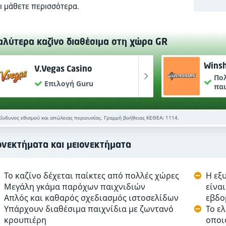
ι μάθετε περισσότερα.
αλύτερα καζίνο διαθέσιμα στη χώρα GR
Winsh
V.Vegas Casino
Πο
Επιλογή Guru
πα
Κίνδυνος εθισμού και απώλειας περιουσίας. Γραμμή βοήθειας ΚΕΘΕΑ: 1114.
νεκτήματα και μειονεκτήματα
Το καζίνο δέχεται παίκτες από πολλές χώρες
Η εξ
Μεγάλη γκάμα παρόχων παιχνιδιών
είνα
Απλός και καθαρός σχεδιασμός ιστοσελίδων
εβδο
Υπάρχουν διαθέσιμα παιχνίδια με ζωντανό
Το ε
κρουπιέρη
οποι