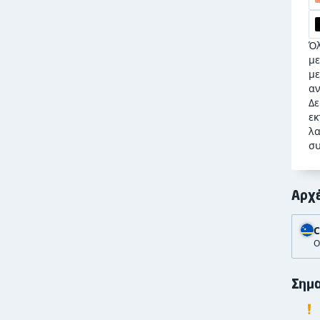
Όλ
με
με
αν
Δε
εκ
λα
συ
Αρχέ
C
O
Σημα