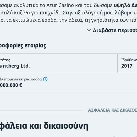
άσαμε αναλυτικά το Azur Casino και του δώσαμε
υψηλό Δε
 καλό καζίνο για παιχνίδι. Στην αξιολόγησή μας, λάβαμε
νο, τα εκτιμώμενα έσοδα, την άδεια, τη γνησιότητα των π
τών, το πόσο δίκαιοι είναι οι όροι και οι προϋποθέσεις, 
Διαβάστε περισσ
υς παράγοντες. Καθώς το Azur Casino
σχετίζεται και με 
κάτω, η αξιολόγησή του επηρεάζεται από αυτά. Διαβάστε
οφορίες εταιρίας
τε περισσότερα σχετικά με αυτό το καζίνο.
κτήτης
Ιδρύθηκε
ωνα με τις έρευνες και τους υπολογισμούς μας, το Azur Ca
ntberg Ltd.
2017
ά συνολικά έσοδα και μεγάλο αριθμό παικτών. Τα έσοδα ε
γοντας, καθώς τα μεγαλύτερα καζίνο δεν έχουν συνήθως
λεπόμενα ετήσια έσοδα
.000.000 €
τα μικρότερα καζίνο ενδεχομένως να μην μπορούν να σας
λο ποσό.
βρήκαμε
κανένα σχετικό παράπονο
για αυτό το καζίνο.
ΑΣΦΆΛΕΙΑ ΚΑΙ ΔΙΚΑΙΟ
φάλεια και δικαιοσύνη
Προειδοποίηση:
Το Azur Casino έχει συγκεκριμένες ενότη