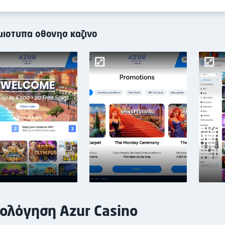
μιοτυπα οθονησ καζινο
ιολόγηση Azur Casino