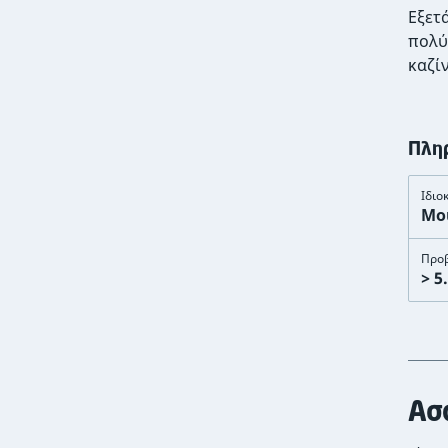
Εξετ
πολύ
καζί
πελα
άλλο
παρα
Πληρ
μάθε
Ιδιο
Σύμφ
Mou
υψηλ
παρά
Προβ
> 5
ενώ 
μεγά
Δεν 
Ασ