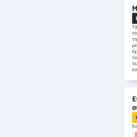
Μ
Τα
το
τη
με
έχ
το
τε
έσ
Ε
σ
Συ