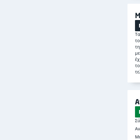
υπάρ
επίλ
Μ
Όπως
Τα
αυτό
το
συμβ
τη
με
έχ
το
τε
Α
Σ
Αν
Μ