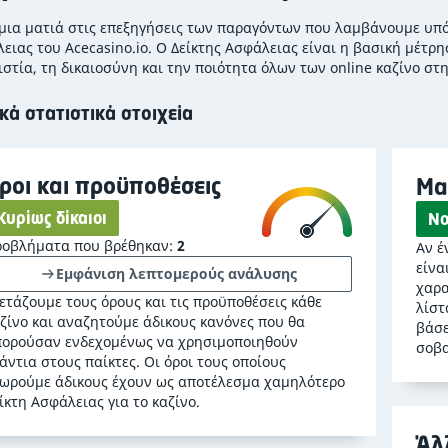
προϋποθέσεις μπορεί να σας δημιουργήσουν κάποιο πρόβ
 μια ματιά στις επεξηγήσεις των παραγόντων που λαμβάνουμε υπ
από τα μπόνους ή τις προσφορές του καζίνο. Για αυτόν το
ειας του Acecasino.io. Ο Δείκτης Ασφάλειας είναι η βασική μέτρ
άλλο καζίνο με δίκαιους κανόνες ή να δείξετε τουλάχιστο
ιστία, τη δικαιοσύνη και την ποιότητα όλων των online καζίνο σ
προϋποθέσεις αυτού του καζίνο, αν αποφασίσετε να παίξε
κά στατιστικά στοιχεία
ροι και προϋποθέσεις
Μα
Προειδοποίηση: Το Acecasino.io έχει ημερήσιο όρι
Κυρίως δίκαιοι
σημαίνει ότι το καθαρό κέρδος σας δεν μπορεί να είν
No
όπου το «καθαρό κέρδος» ορίζεται ως η διαφορά αν
ροβλήματα που βρέθηκαν:
2
Αν έ
χρημάτων που ποντάρατε. Αν κερδίσετε περισσότερα
είνα
Εμφάνιση λεπτομερούς ανάλυσης
χαρα
αυτό το όριο. Θεωρούμε ότι οποιοδήποτε όριο κέρδου
ετάζουμε τους όρους και τις προϋποθέσεις κάθε
λίστ
παίκτες και αποτελεί αιτία χαμηλότερης βαθμολογίας
ζίνο και αναζητούμε άδικους κανόνες που θα
βάσε
εφαρμόζουν αυτού του είδους τον περιορισμό, εκτός
ορούσαν ενδεχομένως να χρησιμοποιηθούν
σοβα
εξωτερικούς παράγοντες, όπως π.χ. από τοπικές ρυθμ
άντια στους παίκτες. Οι όροι τους οποίους
ωρούμε άδικους έχουν ως αποτέλεσμα χαμηλότερο
ίκτη Ασφάλειας για το καζίνο.
Άλ
cecasino.io δεν έχει υποστήριξη πελατών.
Θεωρούμε ότι 