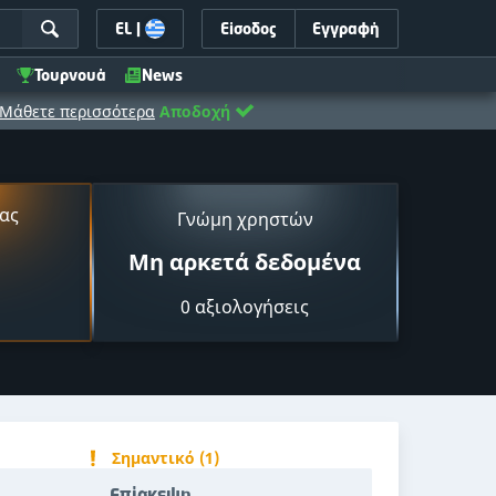
EL
|
Είσοδος
Εγγραφή
Τουρνουά
News
Μάθετε περισσότερα
Αποδοχή
ας
Γνώμη χρηστών
Μη αρκετά δεδομένα
0 αξιολογήσεις
Σημαντικό (1)
Επίσκεψη