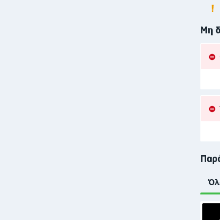
Μη δ
Παρά
Όλ