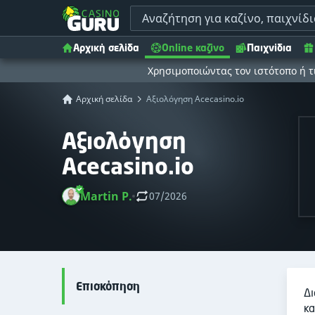
Αρχική σελίδα
Online καζίνο
Παιχνίδια
Χρησιμοποιώντας τον ιστότοπο ή τ
Αρχική σελίδα
Αξιολόγηση Acecasino.io
Αξιολόγηση
Acecasino.io
Martin P.
07/2026
Επισκόπηση
Δι
κα