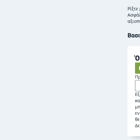
Ρίξτε
Ασφάλ
αξιοπ
Βασι
Ό
Π
Εξ
κα
μπ
εν
θε
Δε
Το A