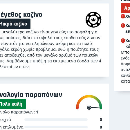
χει δυνατότητα επικοινωνίας με οποιονδήποτε από το καζ
Αρ
υση οποιουδήποτε ζητήματος μπορεί να προκύψει.
έγεθος καζίνο
Χ
Μικρό καζίνο
Κα
 καταλαβαίνετε από όλες τις πληροφορίες που συλλέξαμε 
επ
 μεγαλύτερα καζίνο είναι γενικώς πιο ασφαλή για
 το καζίνο έχει χαμηλό Δείκτη ασφάλειας. Δεν σας προτείν
υς παίκτες, διότι τα υψηλά τους έσοδα τούς δίνουν
ουλεύουμε να το αποφύγετε.
Χα
 δυνατότητα να πληρώνουν ακόμη και τα πολύ
κέ
γάλα κέρδη χωρίς πρόβλημα, ενώ η ποιότητα τους
Μπορ
ει αποδειχθεί από τον μεγάλο αριθμό των παικτών
ενός
υς. Λαμβάνουμε υπόψη τα εκτιμώμενα έσοδα των 4
Ασφά
λευταίων ετών.
ανάλ
καθό
κατα
ναλογία παραπόνων
Πολύ καλή
ύνολο παραπόνων:
1
οιχτά
0
η επιλυμένα
0