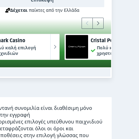
Δέχεται
παίκτες από την Ελλάδα
ark Casino
Cristal Poker Casino
λύ καλή επιλογή
Πολύ καλή βαθμολ
ιχνιδιών
χρηστών
ντανή συνομιλία είναι διαθέσιμη μόνο
 την εγγραφή
ορισμένες επιλογές υπεύθυνου παιχνιδιού
μεταφράζονται όλοι οι όροι και
ποθέσεις στην επιλογή γλώσσας που