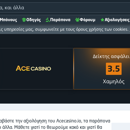
Μπόνους
Οδηγός
Παράπονα
Φόρουμ
Αξιολογήσεις
ις υπηρεσίες μας, συμφωνείτε με τους όρους χρήσης των cookies.
Δείκτης ασφάλει
3.5
Χαμηλός
αβάστε την αξιολόγηση του Acecasino.io, τα παράπονα
ι άλλα. Μάθετε γιατί το θεωρούμε κακό και γιατί θα