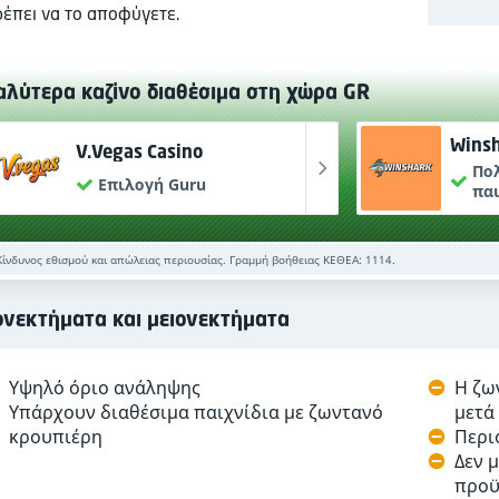
έπει να το αποφύγετε.
αλύτερα καζίνο διαθέσιμα στη χώρα GR
Winsh
V.Vegas Casino
Πο
Επιλογή Guru
πα
Κίνδυνος εθισμού και απώλειας περιουσίας. Γραμμή βοήθειας ΚΕΘΕΑ: 1114.
νεκτήματα και μειονεκτήματα
Υψηλό όριο ανάληψης
Η ζω
Υπάρχουν διαθέσιμα παιχνίδια με ζωντανό
μετά
κρουπιέρη
Περι
Δεν 
προϋ