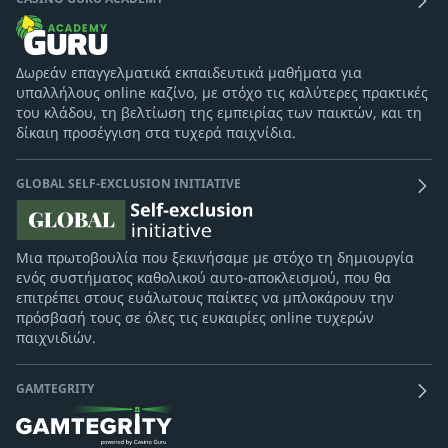
Δωρεάν επαγγελματικά εκπαιδευτικά μαθήματα για
υπαλλήλους online καζίνο, με στόχο τις καλύτερες πρακτικές
του κλάδου, τη βελτίωση της εμπειρίας των παικτών, και τη
δίκαιη προσέγγιση στα τυχερά παιχνίδια.
GLOBAL SELF-EXCLUSION INITIATIVE
Μια πρωτοβουλία που ξεκινήσαμε με στόχο τη δημιουργία
ενός συστήματος καθολικού αυτο-αποκλεισμού, που θα
επιτρέπει στους ευάλωτους παίκτες να μπλοκάρουν την
πρόσβασή τους σε όλες τις ευκαιρίες online τυχερών
παιχνιδιών.
GAMTEGRITY