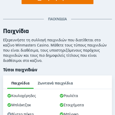
ΠΑΙΧΝΊΔΙΑ
Παιχνίδια
Εξερευνήστε τη συλλογή παιχνιδιών που διατίθεται στο
καζίνο Winmasters Casino. Μάθετε τους τύπους παιχνιδιών
που είναι διαθέσιμα, τους υποστηριζόμενους παρόχους
παιχνιδιών και τους πιο δημοφιλείς τίτλους που είναι
διαθέσιμοι στο καζίνο.
Τύποι παιχνιδιών
Παιχνίδια
Ζωντανά παιχνίδια
Κουλοχέρηδες
Ρουλέτα
Μπλάκτζακ
Στοιχήματα
Βίντεο πόκερ
Μπίνγκο