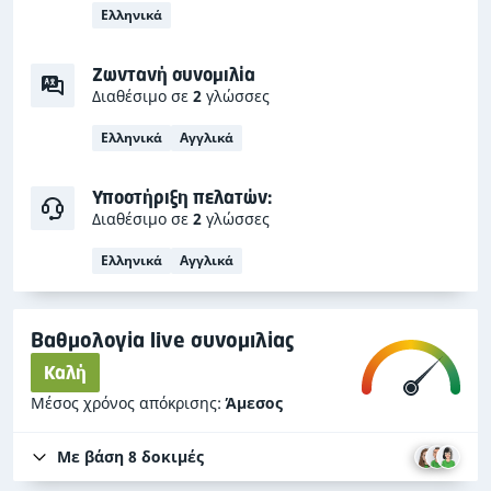
Ελληνικά
Ζωντανή συνομιλία
Διαθέσιμο σε
2
γλώσσες
Ελληνικά
Αγγλικά
Υποστήριξη πελατών:
Διαθέσιμο σε
2
γλώσσες
Ελληνικά
Αγγλικά
Βαθμολογία live συνομιλίας
Καλή
Μέσος χρόνος απόκρισης:
Άμεσος
Με βάση
8
δοκιμές