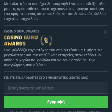
Μια πλατφόρμα που έχει δημιουργηθεί για να επιδείξει όλες
μας τις προσπάθειες που στοχεύουν στην πραγματοποίηση
του οράματος ενός πιο ασφαλούς και πιο διαφανούς κλάδου
τυχερών παιχνιδιών.
CASINO GURU AWARDS
Ένα φιλόδοξο έργο στόχος του οποίου είναι να τιμήσει τις
μεγαλύτερες και πιο υπεύθυνες εταιρείες στον κλάδο των
online τυχερών παιχνιδιών και να τους αποδώσει την
αναγνώριση που αξίζουν.
ΓΊΝΕΤΕ ΣΥΝΔΡΟΜΗΤΈΣ ΣΤΟ ΕΝΗΜΕΡΩΤΙΚΌ ΔΕΛΤΊΟ ΜΑΣ
Εισαγάγετε το email σας
Εγγραφή