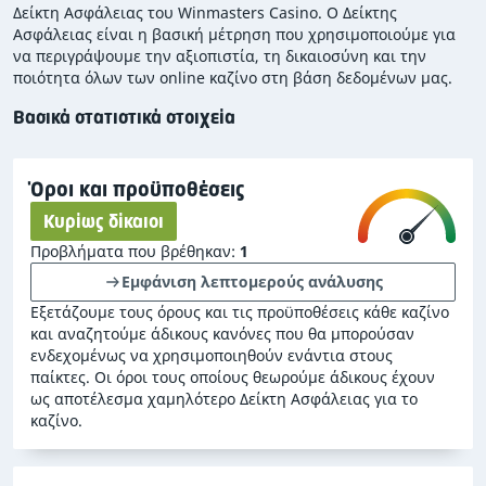
Δείκτη Ασφάλειας του Winmasters Casino. Ο Δείκτης
Ασφάλειας είναι η βασική μέτρηση που χρησιμοποιούμε για
να περιγράψουμε την αξιοπιστία, τη δικαιοσύνη και την
Προειδοποίηση: Το Winmasters Casino
ποιότητα όλων των online καζίνο στη βάση δεδομένων μας.
έχει ημερήσιο όριο καθαρού κέρδους
Βασικά στατιστικά στοιχεία
30.000 €.
Αυτό σημαίνει ότι το καθαρό
κέρδος σας δεν μπορεί να είναι μεγαλύτερο
από 30.000 € σε μία ημέρα, όπου το «καθαρό
Όροι και προϋποθέσεις
κέρδος» ορίζεται ως η διαφορά ανάμεσα στο
Κυρίως δίκαιοι
σύνολο των κερδών σας και των χρημάτων
που ποντάρατε. Αν κερδίσετε περισσότερα,
Προβλήματα που βρέθηκαν:
1
δεν θα πάρετε τα χρήματα πάνω απ’ αυτό το
Εμφάνιση λεπτομερούς ανάλυσης
όριο. Θεωρούμε ότι οποιοδήποτε όριο
Εξετάζουμε τους όρους και τις προϋποθέσεις κάθε καζίνο
κέρδους είναι εξαιρετικά άδικο για τους
και αναζητούμε άδικους κανόνες που θα μπορούσαν
παίκτες και αποτελεί αιτία χαμηλότερης
ενδεχομένως να χρησιμοποιηθούν ενάντια στους
παίκτες. Οι όροι τους οποίους θεωρούμε άδικους έχουν
βαθμολογίας από εμάς για όλα τα καζίνο που
ως αποτέλεσμα χαμηλότερο Δείκτη Ασφάλειας για το
εφαρμόζουν αυτού του είδους τον
καζίνο.
περιορισμό, εκτός αν το όριο κέρδους
επιβάλλεται από εξωτερικούς παράγοντες,
όπως π.χ. από τοπικές ρυθμιστικές αρχές.