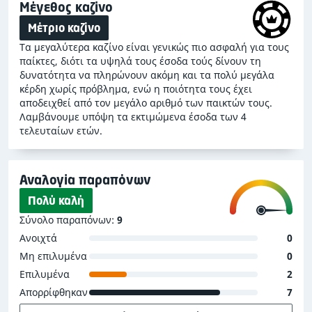
Μέγεθος καζίνο
Μέτριο καζίνο
Τα μεγαλύτερα καζίνο είναι γενικώς πιο ασφαλή για τους
Προειδοποίηση: Το Winmasters Casino
παίκτες, διότι τα υψηλά τους έσοδα τούς δίνουν τη
έχει εβδομαδιαίο όριο καθαρού κέρδους
δυνατότητα να πληρώνουν ακόμη και τα πολύ μεγάλα
40.000 €.
Αυτό σημαίνει ότι το καθαρό
κέρδη χωρίς πρόβλημα, ενώ η ποιότητα τους έχει
κέρδος σας δεν μπορεί να είναι μεγαλύτερο
αποδειχθεί από τον μεγάλο αριθμό των παικτών τους.
Λαμβάνουμε υπόψη τα εκτιμώμενα έσοδα των 4
από 40.000 € σε μία εβδομάδα, όπου το
τελευταίων ετών.
«καθαρό κέρδος» ορίζεται ως η διαφορά
ανάμεσα στο σύνολο των κερδών σας και
των χρημάτων που ποντάρατε. Αν κερδίσετε
Αναλογία παραπόνων
περισσότερα, δεν θα πάρετε τα χρήματα
Πολύ καλή
πάνω απ’ αυτό το όριο. Θεωρούμε ότι
οποιοδήποτε όριο κέρδους είναι εξαιρετικά
Σύνολο παραπόνων:
9
άδικο για τους παίκτες και αποτελεί αιτία
Ανοιχτά
0
χαμηλότερης βαθμολογίας από εμάς για όλα
Μη επιλυμένα
0
τα καζίνο που εφαρμόζουν αυτού του είδους
Επιλυμένα
2
τον περιορισμό, εκτός αν το όριο κέρδους
Απορρίφθηκαν
7
επιβάλλεται από εξωτερικούς παράγοντες,