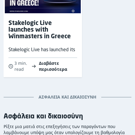
σας πληρώσουν αν καταφέρετε να κερδίσετε ένα
μεγάλο ποσό.
Δεν βρήκαμε
κανένα σχετικό παράπονο
για αυτό το
Stakelogic Live
καζίνο.
launches with
Winmasters in Greece
Προειδοποίηση:
Το Winmasters Casino έχει
Stakelogic Live has launched its
συγκεκριμένες ενότητες στους Όρους και
product portfolio with
Προϋποθέσεις για τα Μπόνους που θεωρούμε ότι
Winmasters in Greece.
3 min.
Διαβάστε
είναι
άδικοι για τους παίκτες του καζίνο
. Οι
read
περισσότερα
συγκεκριμένοι όροι και προϋποθέσεις μπορεί να
σας δημιουργήσουν κάποιο πρόβλημα, αν
αποφασίσετε να επωφεληθείτε από τα μπόνους ή
τις προσφορές του καζίνο. Για αυτόν τον λόγο,
ΑΣΦΆΛΕΙΑ ΚΑΙ ΔΙΚΑΙΟΣΎΝΗ
σας συμβουλεύουμε να βρείτε ένα άλλο καζίνο με
δίκαιους κανόνες ή να δείξετε τουλάχιστον
Ασφάλεια και δικαιοσύνη
ιδιαίτερη προσοχή στους όρους και
προϋποθέσεις αυτού του καζίνο, αν αποφασίσετε
Ρίξτε μια ματιά στις επεξηγήσεις των παραγόντων που
να παίξετε σε αυτό.
λαμβάνουμε υπόψη μας όταν υπολογίζουμε τη βαθμολογία