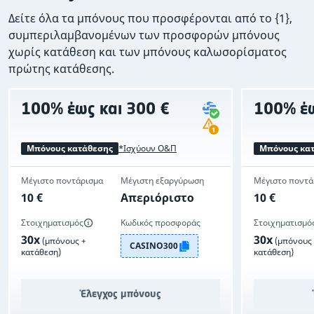
Δείτε όλα τα μπόνους που προσφέρονται από το {1},
συμπεριλαμβανομένων των προσφορών μπόνους
χωρίς κατάθεση και των μπόνους καλωσορίσματος
πρώτης κατάθεσης.
100% έως και 300 €
100% έω
1
Μπόνους κατάθεσης
Μπόνους κα
*Ισχύουν Ο&Π
Μέγιστο ποντάρισμα
Μέγιστη εξαργύρωση
Μέγιστο ποντά
10 €
Απεριόριστο
10 €
Στοιχηματισμός
Κωδικός προσφοράς
Στοιχηματισμό
30x
30x
(μπόνους +
(μπόνους
CASINO300
κατάθεση)
κατάθεση)
Έλεγχος μπόνους