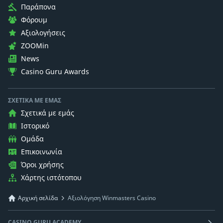
Παράπονα
Φόρουμ
Αξιολογήσεις
ZOOMin
News
Casino Guru Awards
ΣΧΕΤΙΚΆ ΜΕ ΕΜΆΣ
Σχετικά με εμάς
Ιστορικό
Ομάδα
Επικοινωνία
Όροι χρήσης
Χάρτης ιστότοπου
Αρχική σελίδα
Αξιολόγηση Winmasters Casino
CASINO GURU ACADEMY