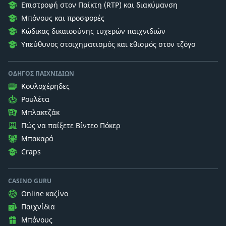
Επιστροφή στον Παίκτη (RTP) και διακύμανση
Μπόνους και προσφορές
Κώδικας δικαιοσύνης τυχερών παιχνιδιών
Υπεύθυνος στοιχηματισμός και εθισμός στον τζόγο
ΟΔΗΓΌΣ ΠΑΙΧΝΙΔΙΏΝ
Κουλοχέρηδες
Ρουλέτα
Μπλακτζάκ
Πώς να παίξετε Βίντεο Πόκερ
Μπακαρά
Craps
CASINO GURU
Online καζίνο
Παιχνίδια
Μπόνους