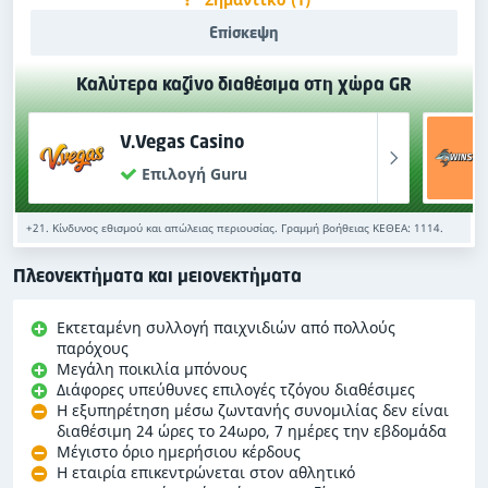
Επίσκεψη
Καλύτερα καζίνο διαθέσιμα στη χώρα GR
V.Vegas Casino
Επιλογή Guru
+21. Κίνδυνος εθισμού και απώλειας περιουσίας. Γραμμή βοήθειας ΚΕΘΕΑ: 1114.
Πλεονεκτήματα και μειονεκτήματα
Εκτεταμένη συλλογή παιχνιδιών από πολλούς
παρόχους
Μεγάλη ποικιλία μπόνους
Διάφορες υπεύθυνες επιλογές τζόγου διαθέσιμες
Η εξυπηρέτηση μέσω ζωντανής συνομιλίας δεν είναι
διαθέσιμη 24 ώρες το 24ωρο, 7 ημέρες την εβδομάδα
Μέγιστο όριο ημερήσιου κέρδους
Η εταιρία επικεντρώνεται στον αθλητικό