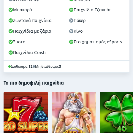
Μπακαρά
Παιχνίδια Τζακπότ
Ζωντανά παιχνίδια
Πόκερ
Παιχνίδια με ζάρια
Κίνο
Ξυστό
Στοιχηματισμός eSports
Παιχνίδια Crash
Διαθέσιμο:
12
Μη διαθέσιμο:
3
Τα πιο δημοφιλή παιχνίδια