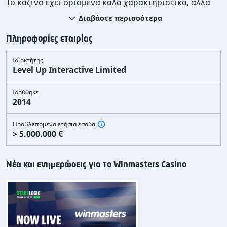
Το καζίνο έχει ορισμένα καλά χαρακτηριστικά, αλλά
έχει επίσης πολλά αρνητικά χαρακτηριστικά εξαιτίας
Διαβάστε περισσότερα
των οποίων είναι καλύτερο να επιλέξετε ένα άλλο
καζίνο. Στην αξιολόγησή μας, λάβαμε υπόψη μας τα
Πληροφορίες εταιρίας
παράπονα των παικτών του καζίνο, τα εκτιμώμενα
Ιδιοκτήτης
έσοδα, την άδεια, τη γνησιότητα των παιχνιδιών, την
Level Up Interactive Limited
ποιότητα της εξυπηρέτησης πελατών, το πόσο δίκαιοι
είναι οι όροι και οι προϋποθέσεις, τα όρια ανάληψης
Ιδρύθηκε
και κέρδους, καθώς και άλλους παράγοντες. Διαβάστε
2014
την πλήρη αξιολόγησή μας παρακάτω, για να μάθετε
περισσότερα σχετικά με αυτό το καζίνο.
Προβλεπόμενα ετήσια έσοδα
> 5.000.000 €
Σύμφωνα με τις έρευνες και τους υπολογισμούς μας,
το Winmasters Casino είναι ένα
online καζίνο
Νέα και ενημερώσεις για το Winmasters Casino
μεσαίου μεγέθους
όσον αφορά τα συνολικά έσοδα. Τα
έσοδα ενός καζίνο είναι ένας σημαντικός παράγοντας,
καθώς τα μεγαλύτερα καζίνο δεν έχουν συνήθως
πρόβλημα να πληρώνουν τα μεγάλα κέρδη, ενώ τα
μικρότερα καζίνο ενδεχομένως να μην μπορούν να