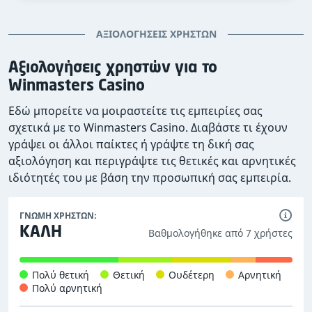
ΑΞΙΟΛΟΓΉΣΕΙΣ ΧΡΗΣΤΏΝ
Αξιολογήσεις χρηστών για το
Winmasters Casino
Εδώ μπορείτε να μοιραστείτε τις εμπειρίες σας
σχετικά με το Winmasters Casino. Διαβάστε τι έχουν
γράψει οι άλλοι παίκτες ή γράψτε τη δική σας
αξιολόγηση και περιγράψτε τις θετικές και αρνητικές
ιδιότητές του με βάση την προσωπική σας εμπειρία.
ΓΝΏΜΗ ΧΡΗΣΤΏΝ:
ΚΑΛΉ
Βαθμολογήθηκε από 7 χρήστες
Πολύ θετική
Θετική
Ουδέτερη
Αρνητική
Πολύ αρνητική