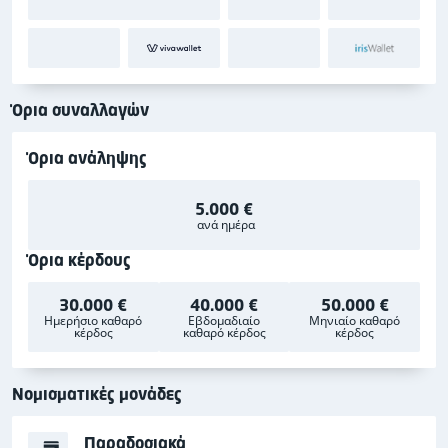
Όρια συναλλαγών
Όρια ανάληψης
5.000 €
ανά ημέρα
Όρια κέρδους
30.000 €
40.000 €
50.000 €
Ημερήσιο καθαρό
Εβδομαδιαίο
Μηνιαίο καθαρό
κέρδος
καθαρό κέρδος
κέρδος
Νομισματικές μονάδες
Παραδοσιακά