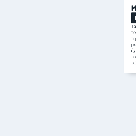
Μ
Τα
το
τη
με
έχ
το
τε