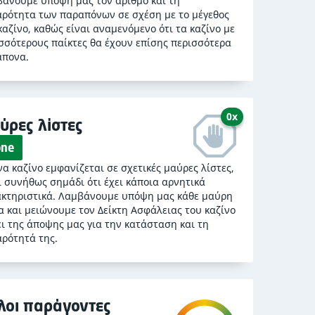
άνουμε υπόψη μας τον αριθμό και τη
ρότητα των παραπόνων σε σχέση με το μέγεθος
καζίνο, καθώς είναι αναμενόμενο ότι τα καζίνο με
σσότερους παίκτες θα έχουν επίσης περισσότερα
άπονα.
0x
ύρες λίστες
ne
να καζίνο εμφανίζεται σε σχετικές μαύρες λίστες,
ι συνήθως σημάδι ότι έχει κάποια αρνητικά
κτηριστικά. Λαμβάνουμε υπόψη μας κάθε μαύρη
α και μειώνουμε τον Δείκτη Ασφάλειας του καζίνο
ι της άποψης μας για την κατάσταση και τη
ρότητά της.
λοι παράγοντες