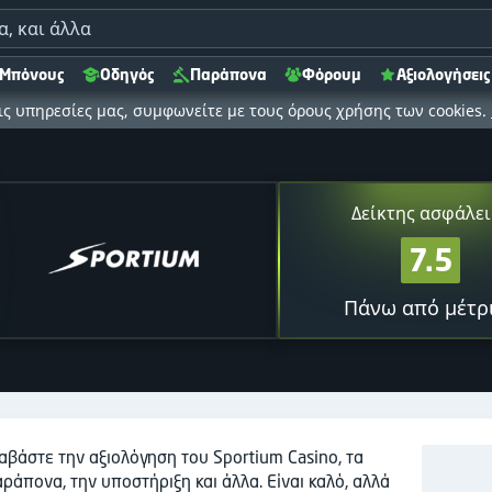
Μπόνους
Οδηγός
Παράπονα
Φόρουμ
Αξιολογήσεις
ις υπηρεσίες μας, συμφωνείτε με τους όρους χρήσης των cookies.
Δείκτης ασφάλει
7.5
Πάνω από μέτρ
αβάστε την αξιολόγηση του Sportium Casino, τα
ράπονα, την υποστήριξη και άλλα. Είναι καλό, αλλά