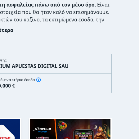
τη ασφαλείας πάνω από τον μέσο όρο
. Είναι
 στοιχεία που θα ήταν καλό να επισημάνουμε.
τών του καζίνο, τα εκτιμώμενα έσοδα, την
ρέτησης πελατών, το πόσο δίκαιοι είναι οι
ότερα
ώς και άλλους παράγοντες. Διαβάστε την
χετικά με αυτό το καζίνο.
um Casino είναι ένα
μεγάλο online καζίνο
με
στής
νός καζίνο είναι ένας σημαντικός
IUM APUESTAS DIGITAL SAU
 πρόβλημα να πληρώνουν τα μεγάλα κέρδη,
 πληρώσουν αν καταφέρετε να κερδίσετε ένα
όμενα ετήσια έσοδα
0.000 €
φεία στοιχημάτων.
Κρίνοντας μόνο από
ε να έχει χαμηλότερη βαθμολογία από αυτή
των συνδεόμενων επίγειων καζίνο και της
φασίσαμε να αυξήσουμε λιγάκι τη