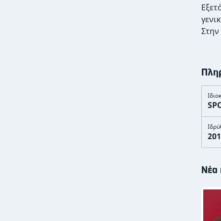
Εξετ
γενι
Στην
άδει
όροι
πλήρ
Πληρ
Σύμφ
Ιδιο
υψηλ
SPO
παρά
ενώ 
Ιδρύ
201
μεγά
Νέα 