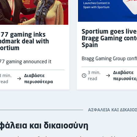
βαθμολογία του.
 τη στιγμή, έχουμε
3 παράπονα για αυτό το καζίνο
στη βά
Sportium goes live
77 gaming inks
πόνων, δώσαμε σε αυτό το καζίνο
3.646 αρνητικούς πόν
Bragg Gaming cont
ndmark deal with
σσότερες πληροφορίες σχετικά με όλα τα παράπονα και τ
Spain
ortium
ξήγηση του Δείκτη ασφάλειας» αυτής της αξιολόγησης.
Bragg Gaming Group conf
7 gaming announced it
its content has gone live 
eed to deliver its games for
Sportium in Spain.
3 min.
Διαβάστε
Προειδοποίηση:
Το Sportium Casino έχει συγκεκριμένες 
rtium, supercharging the
3 min.
Διαβάστε
read
περισσότε
που θεωρούμε ότι είναι
άδικοι για τους παίκτες του καζ
rator's offering in several
read
περισσότερα
ortant gambling markets.
συμβουλεύουμε να βρείτε ένα άλλο καζίνο με δίκαιους καν
προσοχή στους όρους και προϋποθέσεις αυτού του καζίνο,
ΑΣΦΆΛΕΙΑ ΚΑΙ ΔΙΚΑΙΟ
portium Casino έχει Δείκτη ασφάλειας πάνω από τον μέσο 
φάλεια και δικαιοσύνη
εύουμε ότι έχει πολλά καλά χαρακτηριστικά, αλλά υπάρχε
τερη βαθμολογία. Παρ’ όλα αυτά, μπορείτε να περιμένετε 