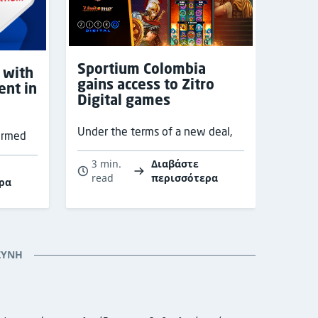
ση δεδομένων μας. Εξαιτίας αυτών των
Sportium Colombia
 with
τους
συνολικά. Μπορείτε να βρείτε
gains access to Zitro
ent in
ους αρνητικούς πόντους στο τμήμα
Digital games
Under the terms of a new deal,
irmed
Sportium customers in Colombia
with
gain access to popular games
3 min.
Διαβάστε
ενότητες στους Όρους και Προϋποθέσεις
from Zitro Digital.
read
περισσότερα
ρα
ίνο
. Για αυτόν τον λόγο, σας
όνες ή να δείξετε τουλάχιστον ιδιαίτερη
 αν αποφασίσετε να παίξετε σε αυτό.
ΣΎΝΗ
όρο. Του δώσαμε αυτή τη βαθμολογία, διότι
ι κάτι που μας εμποδίζει να του δώσουμε
μια γενικότερα καλή εμπειρία παιχνιδιού σε