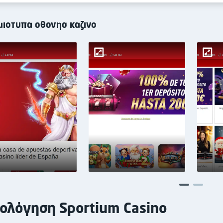
μιοτυπα οθονησ καζινο
ιολόγηση Sportium Casino