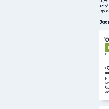
Ρίξτε
αυτό 
Ασφάλ
την α
Βασι
Ό
Π
Εξ
κα
μπ
εν
θε
Δε