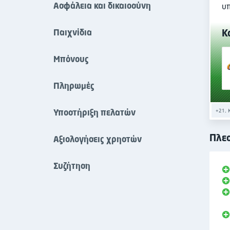
Ασφάλεια και δικαιοσύνη
υπ
Παιχνίδια
Κ
Μπόνους
Πληρωμές
Υποστήριξη πελατών
+21. 
Πλεο
Αξιολογήσεις χρηστών
Συζήτηση