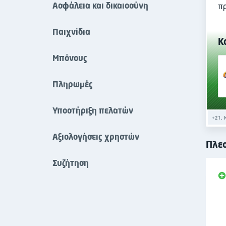
Ασφάλεια και δικαιοσύνη
πρ
Παιχνίδια
Κ
Μπόνους
Πληρωμές
Υποστήριξη πελατών
+21. 
Αξιολογήσεις χρηστών
Πλεο
Συζήτηση