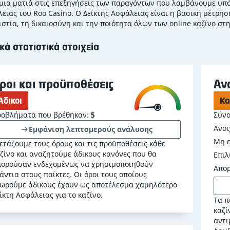
ους στο τμήμα «Επεξήγηση του Δείκτη ασφάλειας» αυτής τ
 μια ματιά στις επεξηγήσεις των παραγόντων που λαμβάνουμε υπ
ειας του Roo Casino. Ο Δείκτης Ασφάλειας είναι η βασική μέτρη
ιστία, τη δικαιοσύνη και την ποιότητα όλων των online καζίνο σ
Προειδοποίηση:
Το Roo Casino έχει συγκεκριμένες ενότη
κά στατιστικά στοιχεία
Μπόνους που θεωρούμε ότι είναι
άδικοι για τους παίκτε
προϋποθέσεις μπορεί να σας δημιουργήσουν κάποιο πρόβ
από τα μπόνους ή τις προσφορές του καζίνο. Για αυτόν το
ροι και προϋποθέσεις
Αν
άλλο καζίνο με δίκαιους κανόνες ή να δείξετε τουλάχιστο
Άδικοι
Κα
προϋποθέσεις αυτού του καζίνο, αν αποφασίσετε να παίξε
ροβλήματα που βρέθηκαν:
5
Σύν
Ανοι
Εμφάνιση λεπτομερούς ανάλυσης
Μη 
ετάζουμε τους όρους και τις προϋποθέσεις κάθε
άση τις πληροφορίες που συλλέξαμε στην αξιολόγησή μας γ
ζίνο και αναζητούμε άδικους κανόνες που θα
Επιλ
λό Δείκτη ασφάλειας. Δεν σας προτείνουμε να παίξετε σε 
ορούσαν ενδεχομένως να χρησιμοποιηθούν
Απο
ύγετε.
άντια στους παίκτες. Οι όροι τους οποίους
ωρούμε άδικους έχουν ως αποτέλεσμα χαμηλότερο
ίκτη Ασφάλειας για το καζίνο.
Τα π
καζί
αντι