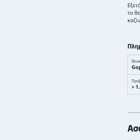
Εξετ
το θ
καζί
πελα
άλλο
παρα
Πληρ
μάθε
Ιδιο
Σύμφ
Gop
αφορ
συνδ
Προβ
> 1
δεν 
μπορ
Αυτή
και
8
το κ
Ασ
καζί