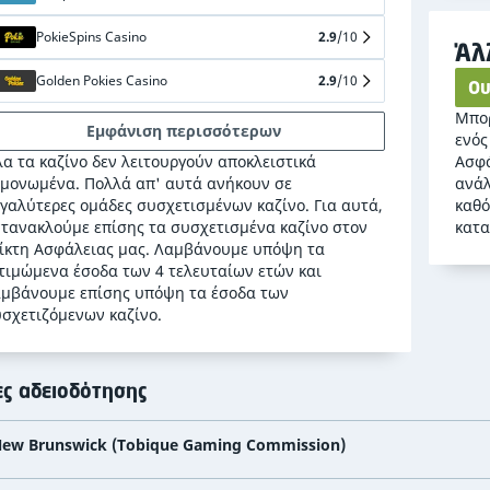
PokieSpins Casino
2.9
/10
Άλ
Golden Pokies Casino
2.9
/10
Ου
Μπορ
Εμφάνιση περισσότερων
ενός
α τα καζίνο δεν λειτουργούν αποκλειστικά
Ασφά
μονωμένα. Πολλά απ' αυτά ανήκουν σε
ανάλ
γαλύτερες ομάδες συσχετισμένων καζίνο. Για αυτά,
καθό
τανακλούμε επίσης τα συσχετισμένα καζίνο στον
κατα
ίκτη Ασφάλειας μας. Λαμβάνουμε υπόψη τα
τιμώμενα έσοδα των 4 τελευταίων ετών και
μβάνουμε επίσης υπόψη τα έσοδα των
σχετιζόμενων καζίνο.
ς αδειοδότησης
ew Brunswick (Tobique Gaming Commission)