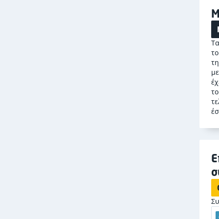
Μ
Τα
το
τη
με
έχ
το
τε
έσ
Ε
σ
Συ