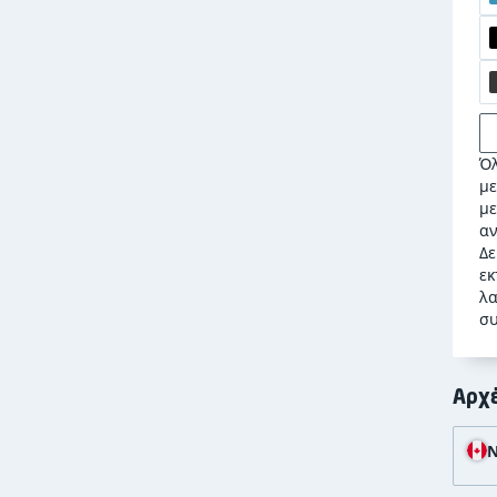
Όλ
με
με
αν
Δε
εκ
λα
συ
Αρχέ
N