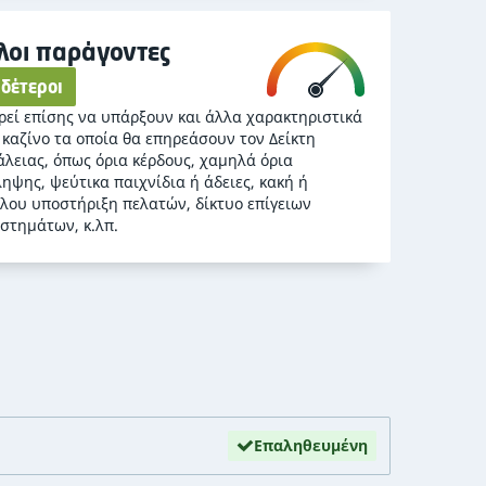
λοι παράγοντες
δέτεροι
εί επίσης να υπάρξουν και άλλα χαρακτηριστικά
 καζίνο τα οποία θα επηρεάσουν τον Δείκτη
λειας, όπως όρια κέρδους, χαμηλά όρια
ηψης, ψεύτικα παιχνίδια ή άδειες, κακή ή
λου υποστήριξη πελατών, δίκτυο επίγειων
στημάτων, κ.λπ.
Επαληθευμένη