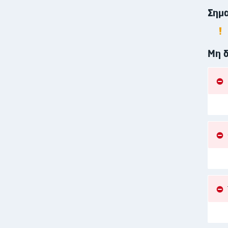
Σημα
Μη δ