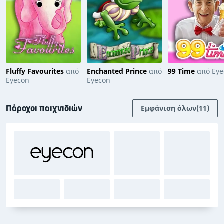
Fluffy Favourites
από
Enchanted Prince
από
99 Time
από Eye
Eyecon
Eyecon
Πάροχοι παιχνιδιών
Εμφάνιση όλων
(11)