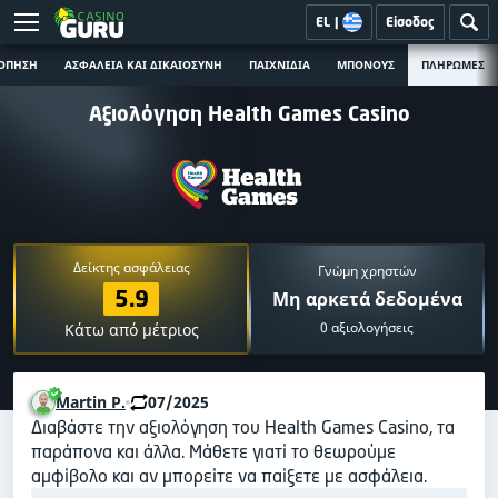
EL
|
Είσοδος
ΚΌΠΗΣΗ
ΑΣΦΆΛΕΙΑ ΚΑΙ ΔΙΚΑΙΟΣΎΝΗ
ΠΑΙΧΝΊΔΙΑ
ΜΠΌΝΟΥΣ
ΠΛΗΡΩΜΈΣ
Αξιολόγηση Health Games Casino
Δείκτης ασφάλειας
Γνώμη χρηστών
5.9
Μη αρκετά δεδομένα
0 αξιολογήσεις
Κάτω από μέτριος
Martin P.
07/2025
Διαβάστε την αξιολόγηση του Health Games Casino, τα
παράπονα και άλλα. Μάθετε γιατί το θεωρούμε
αμφίβολο και αν μπορείτε να παίξετε με ασφάλεια.