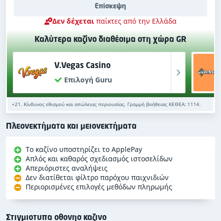
Επίσκεψη
Δεν δέχεται
παίκτες από την Ελλάδα
Καλύτερα καζίνο διαθέσιμα στη χώρα GR
V.Vegas Casino
Επιλογή Guru
+21. Κίνδυνος εθισμού και απώλειας περιουσίας. Γραμμή βοήθειας ΚΕΘΕΑ: 1114.
Πλεονεκτήματα και μειονεκτήματα
Το καζίνο υποστηρίζει το ApplePay
Απλός και καθαρός σχεδιασμός ιστοσελίδων
Απεριόριστες αναλήψεις
Δεν διατίθεται φίλτρο παρόχου παιχνιδιών
Περιορισμένες επιλογές μεθόδων πληρωμής
Στιγμιοτυπα οθονησ καζινο