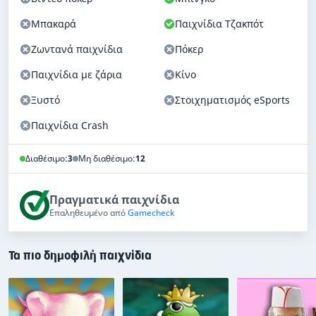
Μπακαρά
Παιχνίδια Τζακπότ
Ζωντανά παιχνίδια
Πόκερ
Παιχνίδια με ζάρια
Κίνο
Ξυστό
Στοιχηματισμός eSports
Παιχνίδια Crash
Διαθέσιμο:
3
Μη διαθέσιμο:
12
Πραγματικά παιχνίδια
Επαληθευμένο από
Gamecheck
Τα πιο δημοφιλή παιχνίδια