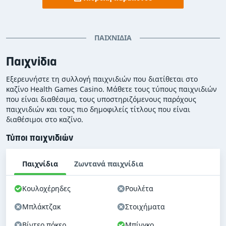
ΠΑΙΧΝΊΔΙΑ
Παιχνίδια
Εξερευνήστε τη συλλογή παιχνιδιών που διατίθεται στο
καζίνο Health Games Casino. Μάθετε τους τύπους παιχνιδιών
που είναι διαθέσιμα, τους υποστηριζόμενους παρόχους
παιχνιδιών και τους πιο δημοφιλείς τίτλους που είναι
διαθέσιμοι στο καζίνο.
Τύποι παιχνιδιών
Παιχνίδια
Ζωντανά παιχνίδια
Κουλοχέρηδες
Ρουλέτα
Μπλάκτζακ
Στοιχήματα
Βίντεο πόκερ
Μπίνγκο