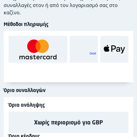
συναλλαγές στον ή από τον λογαριασμό σας στο
καζίνο.
Μέθοδοι πληρωμής
Όρια συναλλαγών
Όρια ανάληψης
Χωρίς περιορισμό για GBP
Όρια κέρδους