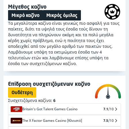
Προϋποθέσεις για τα Μπόνους που θεωρούμε ότι
Μέγεθος καζίνο
είναι
άδικοι για τους παίκτες του καζίνο
. Οι
Μικρό καζίνο
Μικρός όμιλος
συγκεκριμένοι όροι και προϋποθέσεις μπορεί να
Τα μεγαλύτερα καζίνο είναι γενικώς πιο ασφαλή για τους
σας δημιουργήσουν κάποιο πρόβλημα, αν
παίκτες, διότι τα υψηλά τους έσοδα τούς δίνουν τη
αποφασίσετε να επωφεληθείτε από τα μπόνους ή
δυνατότητα να πληρώνουν ακόμη και τα πολύ μεγάλα
τις προσφορές του καζίνο. Για αυτόν τον λόγο,
κέρδη χωρίς πρόβλημα, ενώ η ποιότητα τους έχει
σας συμβουλεύουμε να βρείτε ένα άλλο καζίνο με
αποδειχθεί από τον μεγάλο αριθμό των παικτών τους.
δίκαιους κανόνες ή να δείξετε τουλάχιστον
Λαμβάνουμε υπόψη τα εκτιμώμενα έσοδα των 4
τελευταίων ετών και λαμβάνουμε επίσης υπόψη τα
ιδιαίτερη προσοχή στους όρους και
έσοδα των συσχετιζόμενων καζίνο.
προϋποθέσεις αυτού του καζίνο, αν αποφασίσετε
να παίξετε σε αυτό.
Επίδραση συσχετιζόμενων καζίνο
Όπως προαναφέραμε, έχουμε δώσει στο Health Games
Ουδέτερη
Casino Δείκτη ασφαλείας κάτω από τον μέσο όρο. Αυτό
Συσχετιζόμενα καζίνο:
6
σημαίνει ότι αν και δεν είναι ένα εντελώς κακό καζίνο,
έχει ορισμένα αρνητικά χαρακτηριστικά εξαιτίας των
Britain's Got Talent Games Casino
7.1
/10
οποίων σάς συμβουλεύουμε να βρείτε ένα καλύτερο
The X Factor Games Casino [
Κλειστό
]
7.5
/10
online καζίνο για παιχνίδι.