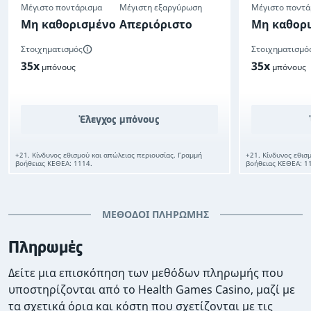
Μέγιστο ποντάρισμα
Μέγιστη εξαργύρωση
Μέγιστο ποντά
Μη καθορισμένο
Απεριόριστο
Μη καθορ
Στοιχηματισμός
Στοιχηματισμό
35x
35x
μπόνους
μπόνους
Έλεγχος μπόνους
+21. Κίνδυνος εθισμού και απώλειας περιουσίας. Γραμμή
+21. Κίνδυνος εθισ
βοήθειας ΚΕΘΕΑ: 1114.
βοήθειας ΚΕΘΕΑ: 1
ΜΈΘΟΔΟΙ ΠΛΗΡΩΜΉΣ
Πληρωμές
Δείτε μια επισκόπηση των μεθόδων πληρωμής που
υποστηρίζονται από το Health Games Casino, μαζί με
τα σχετικά όρια και κόστη που σχετίζονται με τις