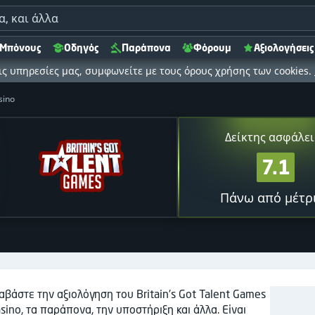
Μπόνους
Οδηγός
Παράπονα
Φόρουμ
Αξιολογήσεις
ις υπηρεσίες μας, συμφωνείτε με τους όρους χρήσης των cookies.
sino
Δείκτης ασφάλει
7.1
Πάνω από μέτρ
αβάστε την αξιολόγηση του Britain's Got Talent Games
sino, τα παράπονα, την υποστήριξη και άλλα. Είναι