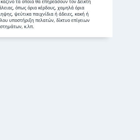
 καζίνο τα οποία θα επηρεάσουν τον Δείκτη
λειας, όπως όρια κέρδους, χαμηλά όρια
ηψης, ψεύτικα παιχνίδια ή άδειες, κακή ή
λου υποστήριξη πελατών, δίκτυο επίγειων
στημάτων, κ.λπ.