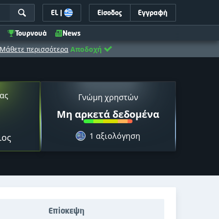
EL
|
Είσοδος
Εγγραφή
Τουρνουά
News
Μάθετε περισσότερα
Αποδοχή
ας
Γνώμη χρηστών
Μη αρκετά δεδομένα
1 αξιολόγηση
ιος
Επίσκεψη