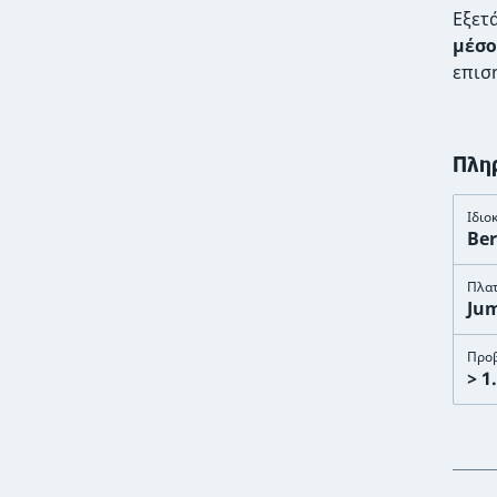
Εξετ
μέσο
επισ
εκτι
πόσο
παρά
Πληρ
παρα
παρα
Ιδιο
Be
Σύμφω
μικρ
Πλα
Ju
Ωστό
έσοδ
Προβ
πρόβ
> 1
πληρ
Αυτή
και
2