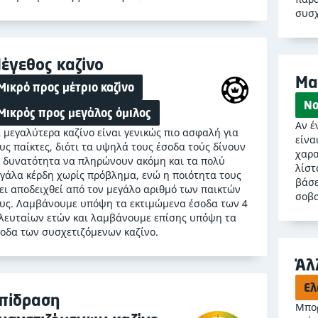
συσχ
έγεθος καζίνο
Μα
Μικρό προς μέτριο καζίνο
No
Μικρός προς μεγάλος όμιλος
Αν έ
 μεγαλύτερα καζίνο είναι γενικώς πιο ασφαλή για
είνα
υς παίκτες, διότι τα υψηλά τους έσοδα τούς δίνουν
χαρα
 δυνατότητα να πληρώνουν ακόμη και τα πολύ
λίστ
γάλα κέρδη χωρίς πρόβλημα, ενώ η ποιότητα τους
βάσε
ει αποδειχθεί από τον μεγάλο αριθμό των παικτών
σοβα
υς. Λαμβάνουμε υπόψη τα εκτιμώμενα έσοδα των 4
λευταίων ετών και λαμβάνουμε επίσης υπόψη τα
οδα των συσχετιζόμενων καζίνο.
Άλ
Ελ
πίδραση
Μπορ