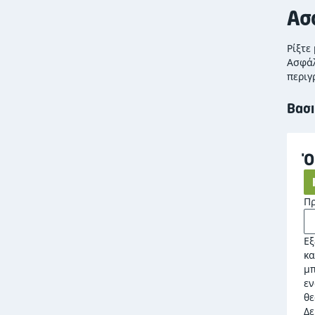
το κ
Ασ
Μπορ
στο 
Ρίξτε
Ασφάλ
περιγ
Βασι
Ό
Π
Το B
Εξ
βαθμ
κα
του 
μπ
παιχ
εν
θε
Δε