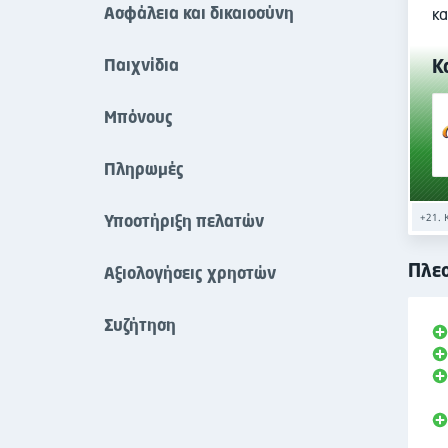
Ασφάλεια και δικαιοσύνη
κα
Παιχνίδια
Κ
Μπόνους
Πληρωμές
Υποστήριξη πελατών
+21. 
Πλεο
Αξιολογήσεις χρηστών
Συζήτηση