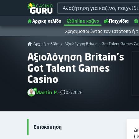
Αρχική σελίδα
Online καζίνο
Παιχνίδια
Χρησιμοποιώντας τον ιστότοπο ή τ
Αρχική σελίδα
Αξιολόγηση Britain's Got Talent Games Ca
Αξιολόγηση Britain's
Got Talent Games
Casino
Martin P.
02/2026
Επισκόπηση
Δι
Ca