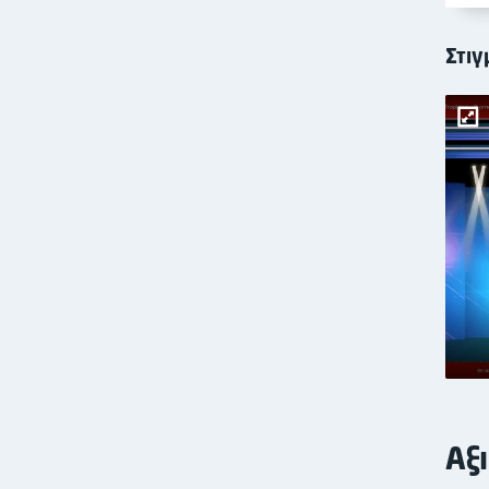
Στιγ
Αξ