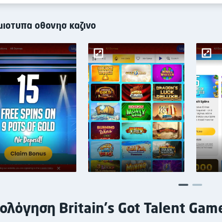
μιοτυπα οθονησ καζινο
ιολόγηση Britain's Got Talent Gam