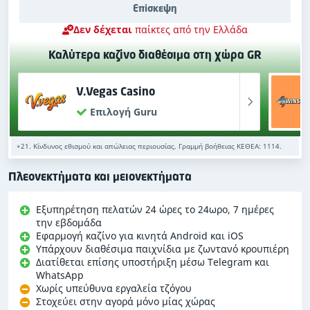
Επίσκεψη
Δεν δέχεται
παίκτες από την Ελλάδα
Καλύτερα καζίνο διαθέσιμα στη χώρα GR
V.Vegas Casino
Επιλογή Guru
+21. Κίνδυνος εθισμού και απώλειας περιουσίας. Γραμμή βοήθειας ΚΕΘΕΑ: 1114.
Πλεονεκτήματα και μειονεκτήματα
Εξυπηρέτηση πελατών 24 ώρες το 24ωρο, 7 ημέρες
την εβδομάδα
Εφαρμογή καζίνο για κινητά Android και iOS
Υπάρχουν διαθέσιμα παιχνίδια με ζωντανό κρουπιέρη
Διατίθεται επίσης υποστήριξη μέσω Telegram και
WhatsApp
Χωρίς υπεύθυνα εργαλεία τζόγου
Στοχεύει στην αγορά μόνο μίας χώρας