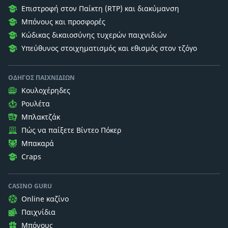
Επιστροφή στον Παίκτη (RTP) και διακύμανση
Μπόνους και προσφορές
Κώδικας δικαιοσύνης τυχερών παιχνιδιών
Υπεύθυνος στοιχηματισμός και εθισμός στον τζόγο
ΟΔΗΓΌΣ ΠΑΙΧΝΙΔΙΏΝ
Κουλοχέρηδες
Ρουλέτα
Μπλακτζάκ
Πώς να παίξετε Βίντεο Πόκερ
Μπακαρά
Craps
CASINO GURU
Online καζίνο
Παιχνίδια
Μπόνους