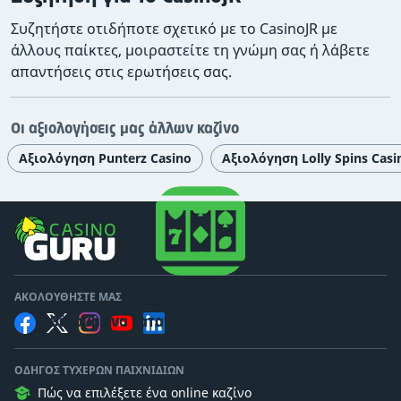
Συζητήστε οτιδήποτε σχετικό με το CasinoJR με
άλλους παίκτες, μοιραστείτε τη γνώμη σας ή λάβετε
απαντήσεις στις ερωτήσεις σας.
Οι αξιολογήσεις μας άλλων καζίνο
Αξιολόγηση Punterz Casino
Αξιολόγηση Lolly Spins Casi
Casino Guru
ΑΚΟΛΟΥΘΉΣΤΕ ΜΑΣ
Θέλουμε να κατανοείτε τα τυχερά παιχνίδια.
ΟΔΗΓΌΣ ΤΥΧΕΡΏΝ ΠΑΙΧΝΙΔΙΏΝ
Πώς να επιλέξετε ένα online καζίνο