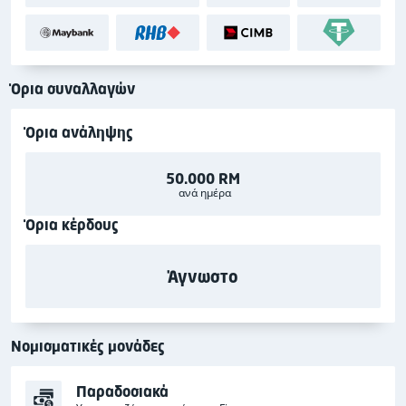
Όρια συναλλαγών
Όρια ανάληψης
50.000 RM
ανά ημέρα
Όρια κέρδους
Άγνωστο
Νομισματικές μονάδες
Παραδοσιακά