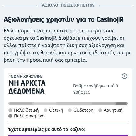
ΑΞΙΟΛΟΓΉΣΕΙΣ ΧΡΗΣΤΏΝ
Αξιολογήσεις χρηστών για το CasinoJR
Εδώ μπορείτε να μοιραστείτε τις εμπειρίες σας
σχετικά με το CasinoJR. Διαβάστε τι έχουν γράψει οι
άλλοι παίκτες ή γράψτε τη δική σας αξιολόγηση και
περιγράψτε τις θετικές και αρνητικές ιδιότητές του με
βάση την προσωπική σας εμπειρία.
ΓΝΏΜΗ ΧΡΗΣΤΏΝ:
ΜΗ ΑΡΚΕΤΆ
Βαθμολογήθηκε από 0
ΔΕΔΟΜΈΝΑ
χρήστες
Πολύ θετική
Θετική
Ουδέτερη
Αρνητική
Πολύ αρνητική
Έχετε εμπειρίες με αυτό το καζίνο;