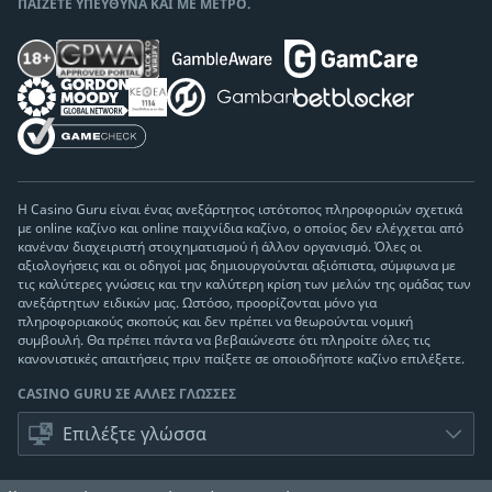
ΠΑΊΖΕΤΕ ΥΠΕΎΘΥΝΑ ΚΑΙ ΜΕ ΜΈΤΡΟ.
Η Casino Guru είναι ένας ανεξάρτητος ιστότοπος πληροφοριών σχετικά
με online καζίνο και online παιχνίδια καζίνο, ο οποίος δεν ελέγχεται από
κανέναν διαχειριστή στοιχηματισμού ή άλλον οργανισμό. Όλες οι
αξιολογήσεις και οι οδηγοί μας δημιουργούνται αξιόπιστα, σύμφωνα με
τις καλύτερες γνώσεις και την καλύτερη κρίση των μελών της ομάδας των
ανεξάρτητων ειδικών μας. Ωστόσο, προορίζονται μόνο για
πληροφοριακούς σκοπούς και δεν πρέπει να θεωρούνται νομική
συμβουλή. Θα πρέπει πάντα να βεβαιώνεστε ότι πληροίτε όλες τις
κανονιστικές απαιτήσεις πριν παίξετε σε οποιοδήποτε καζίνο επιλέξετε.
CASINO GURU ΣΕ ΆΛΛΕΣ ΓΛΏΣΣΕΣ
Επιλέξτε γλώσσα