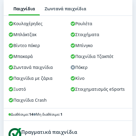
Παιχνίδια
Ζωντανά παιχνίδια
Κουλοχέρηδες
Ρουλέτα
Μπλάκτζακ
Στοιχήματα
Βίντεο πόκερ
Μπίνγκο
Μπακαρά
Παιχνίδια Τζακπότ
Ζωντανά παιχνίδια
Πόκερ
Παιχνίδια με ζάρια
Κίνο
Ξυστό
Στοιχηματισμός eSports
Παιχνίδια Crash
Διαθέσιμο:
14
Μη διαθέσιμο:
1
Πραγματικά παιχνίδια