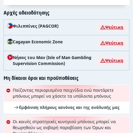
Αρχές αδειοδότησης
Φιλιππίνες (PAGCOR)
Ψεύτικη
Cagayan Economic Zone
Ψεύτικη
Νήσος του Μαν (Isle of Man Gambling
Ψεύτικη
Supervision Commission)
Μη δίκαιοι όροι και προϋποθέσεις
Παίζοντας περιορισμένα παιχνίδια ενώ ποντάρετε
μπόνους μπορεί να χάσετε τα υπόλοιπα μπόνους
Εμφάνιση πλήρους κανόνας και της ανάλυσής μας
Οι κοινές στρατηγικές κυνηγιού μπόνους μπορεί να
θεωρηθούν ως σοβαρή παραβίαση των Όρων και