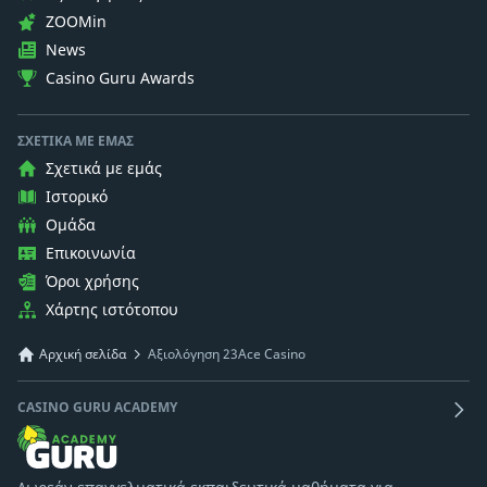
ZOOMin
News
Casino Guru Awards
ΣΧΕΤΙΚΆ ΜΕ ΕΜΆΣ
Σχετικά με εμάς
Ιστορικό
Ομάδα
Επικοινωνία
Όροι χρήσης
Χάρτης ιστότοπου
Αρχική σελίδα
Αξιολόγηση 23Ace Casino
CASINO GURU ACADEMY