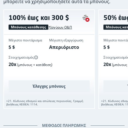
μπορείτε να χρησιμοποιήσετε αυτά τα μπόνους.
100% έως και 300 $
50% έως
Μπόνους κατάθεσης
Μπόνους κα
*Ισχύουν Ο&Π
Μέγιστο ποντάρισμα
Μέγιστη εξαργύρωση
Μέγιστο ποντά
5 $
Απεριόριστο
5 $
Στοιχηματισμός
Στοιχηματισμό
20x
20x
(μπόνους + κατάθεση)
(μπόνους 
Έλεγχος μπόνους
+21. Κίνδυνος εθισμού και απώλειας περιουσίας. Γραμμή
+21. Κίνδυνος εθισ
βοήθειας ΚΕΘΕΑ: 1114.
βοήθειας ΚΕΘΕΑ: 1
ΜΈΘΟΔΟΙ ΠΛΗΡΩΜΉΣ