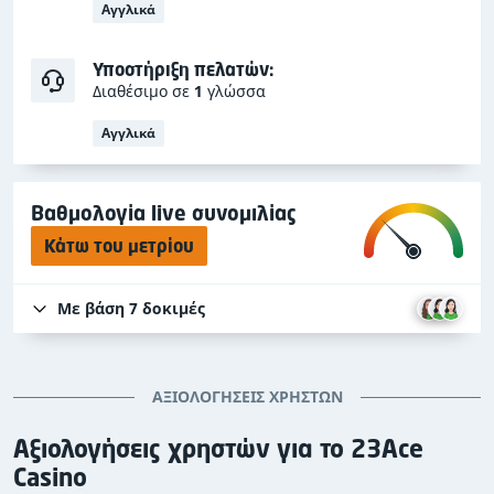
Αγγλικά
Υποστήριξη πελατών:
Διαθέσιμο σε
1
γλώσσα
Αγγλικά
Βαθμολογία live συνομιλίας
Κάτω του μετρίου
Με βάση
7
δοκιμές
ΑΞΙΟΛΟΓΉΣΕΙΣ ΧΡΗΣΤΏΝ
Αξιολογήσεις χρηστών για το 23Ace
Casino