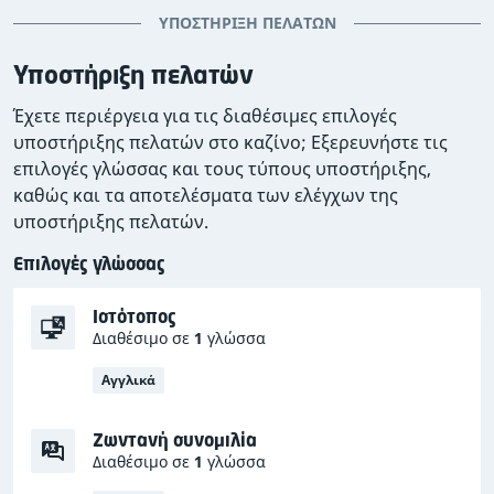
ΥΠΟΣΤΉΡΙΞΗ ΠΕΛΑΤΏΝ
Υποστήριξη πελατών
Έχετε περιέργεια για τις διαθέσιμες επιλογές
υποστήριξης πελατών στο καζίνο; Εξερευνήστε τις
επιλογές γλώσσας και τους τύπους υποστήριξης,
καθώς και τα αποτελέσματα των ελέγχων της
υποστήριξης πελατών.
Επιλογές γλώσσας
Ιστότοπος
Διαθέσιμο σε
1
γλώσσα
Αγγλικά
Ζωντανή συνομιλία
Διαθέσιμο σε
1
γλώσσα