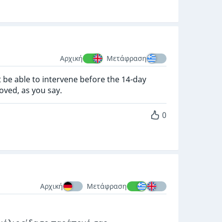
Αρχική
Μετάφραση
be able to intervene before the 14-day
roved, as you say.
0
Αρχική
Μετάφραση