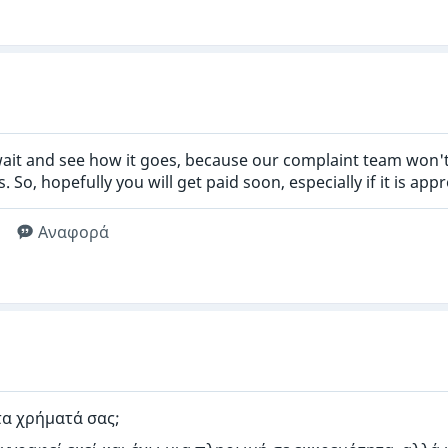
ait and see how it goes, because our complaint team won't 
. So, hopefully you will get paid soon, especially if it is app
Αναφορά
τα χρήματά σας;