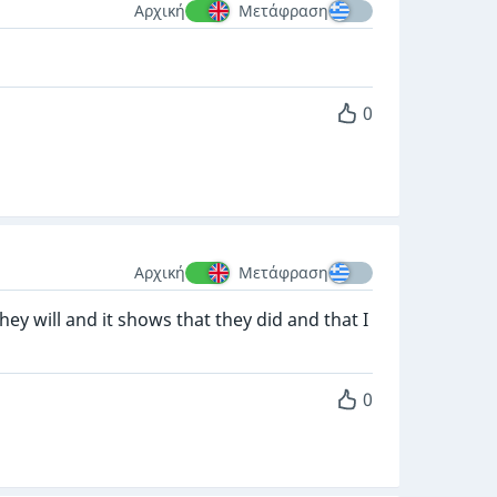
Αρχική
Μετάφραση
0
Αρχική
Μετάφραση
ey will and it shows that they did and that I
0