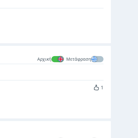
Αρχική
Μετάφραση
1