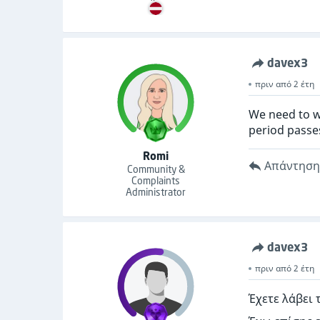
davex3
πριν από 2 έτη
We need to w
period passes
Romi
Απάντηση
Community &
Complaints
Administrator
davex3
πριν από 2 έτη
Έχετε λάβει 