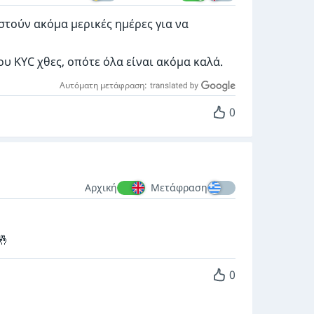
στούν ακόμα μερικές ημέρες για να
υ KYC χθες, οπότε όλα είναι ακόμα καλά.
Αυτόματη μετάφραση:
0
Αρχική
Μετάφραση
🤞
0