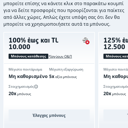
μπορείτε επίσης να κάνετε κλικ στο παρακάτω κουμπί
για να δείτε προσφορές που προορίζονται για παίκτες
από άλλες χώρες. Απλώς έχετε υπόψη σας ότι δεν θα
μπορείτε να χρησιμοποιήσετε αυτά τα μπόνους.
100% έως και TL
125% έω
10.000
12.500
Μπόνους κατάθεσης
Μπόνους κα
*Ισχύουν Ο&Π
Μέγιστο ποντάρισμα
Μέγιστη εξαργύρωση
Μέγιστο ποντά
Μη καθορισμένο
5x
Μη καθορ
αξία μπόνους
Στοιχηματισμός
Στοιχηματισμό
20x
20x
μπόνους
μπόνους
Έλεγχος μπόνους