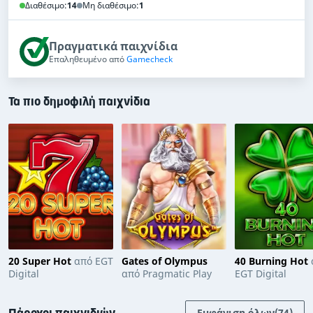
Διαθέσιμο:
14
Μη διαθέσιμο:
1
Πραγματικά παιχνίδια
Επαληθευμένο από
Gamecheck
Τα πιο δημοφιλή παιχνίδια
20 Super Hot
από EGT
Gates of Olympus
40 Burning Hot
Digital
από Pragmatic Play
EGT Digital
Εμφάνιση όλων
(74)