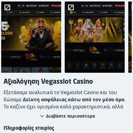
Αξιολόγηση Vegasslot Casino
Εξετάσαμε αναλυτικά το Vegasslot Casino και του
δώσαμε
Δείκτη ασφάλειας κάτω από τον μέσο όρο
.
Το καζίνο έχει ορισμένα καλά χαρακτηριστικά, αλλά
έχει επίσης πολλά αρνητικά χαρακτηριστικά εξαιτίας
Διαβάστε περισσότερα
των οποίων είναι καλύτερο να επιλέξετε ένα άλλο
καζίνο. Στην αξιολόγησή μας, λάβαμε υπόψη μας τα
Πληροφορίες εταιρίας