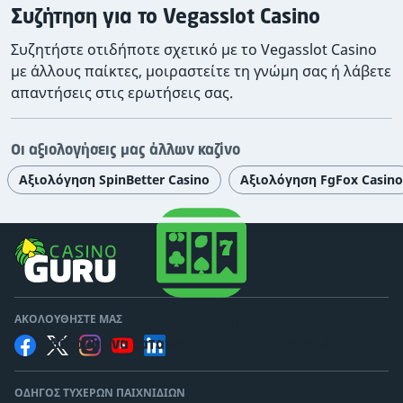
Συζήτηση για το Vegasslot Casino
Συζητήστε οτιδήποτε σχετικό με το Vegasslot Casino
με άλλους παίκτες, μοιραστείτε τη γνώμη σας ή λάβετε
απαντήσεις στις ερωτήσεις σας.
Οι αξιολογήσεις μας άλλων καζίνο
Αξιολόγηση SpinBetter Casino
Αξιολόγηση FgFox Casino
Casino Guru
ΑΚΟΛΟΥΘΉΣΤΕ ΜΑΣ
Θέλουμε να κατανοείτε τα τυχερά παιχνίδια.
ΟΔΗΓΌΣ ΤΥΧΕΡΏΝ ΠΑΙΧΝΙΔΙΏΝ