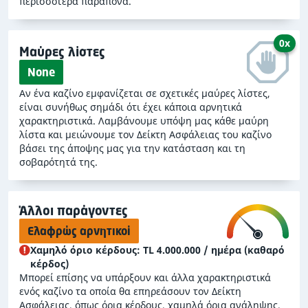
περισσότερα παράπονα.
έχει ορισμένα αρνητικά χαρακτηριστικά εξαιτίας των
οποίων σάς συμβουλεύουμε να βρείτε ένα καλύτερο
online καζίνο για παιχνίδι.
0x
Μαύρες λίστες
None
Αν ένα καζίνο εμφανίζεται σε σχετικές μαύρες λίστες,
είναι συνήθως σημάδι ότι έχει κάποια αρνητικά
χαρακτηριστικά. Λαμβάνουμε υπόψη μας κάθε μαύρη
λίστα και μειώνουμε τον Δείκτη Ασφάλειας του καζίνο
βάσει της άποψης μας για την κατάσταση και τη
σοβαρότητά της.
Άλλοι παράγοντες
Ελαφρώς αρνητικοί
Χαμηλό όριο κέρδους: TL 4.000.000 / ημέρα (καθαρό
κέρδος)
Μπορεί επίσης να υπάρξουν και άλλα χαρακτηριστικά
ενός καζίνο τα οποία θα επηρεάσουν τον Δείκτη
Ασφάλειας, όπως όρια κέρδους, χαμηλά όρια ανάληψης,