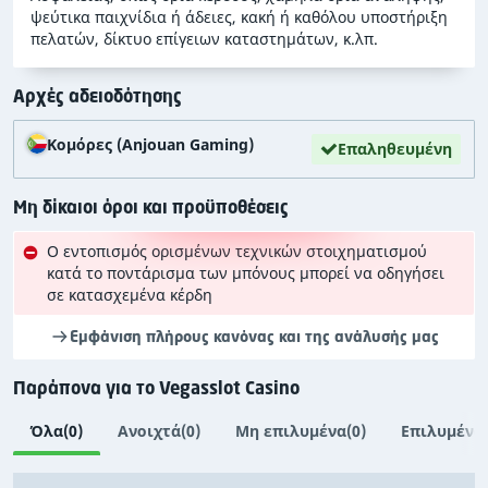
ψεύτικα παιχνίδια ή άδειες, κακή ή καθόλου υποστήριξη
πελατών, δίκτυο επίγειων καταστημάτων, κ.λπ.
Αρχές αδειοδότησης
Κομόρες (Anjouan Gaming)
Επαληθευμένη
Μη δίκαιοι όροι και προϋποθέσεις
Ο εντοπισμός ορισμένων τεχνικών στοιχηματισμού
κατά το ποντάρισμα των μπόνους μπορεί να οδηγήσει
σε κατασχεμένα κέρδη
Εμφάνιση πλήρους κανόνας και της ανάλυσής μας
Παράπονα για το Vegasslot Casino
Όλα
(0)
Ανοιχτά
(0)
Μη επιλυμένα
(0)
Επιλυμένα