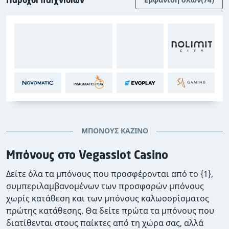
Πάροχοι παιχνιδιών
ΜΠΌΝΟΥΣ ΚΑΖΊΝΟ
Μπόνους στο Vegasslot Casino
Δείτε όλα τα μπόνους που προσφέρονται από το {1},
συμπεριλαμβανομένων των προσφορών μπόνους
χωρίς κατάθεση και των μπόνους καλωσορίσματος
πρώτης κατάθεσης. Θα δείτε πρώτα τα μπόνους που
διατίθενται στους παίκτες από τη χώρα σας, αλλά