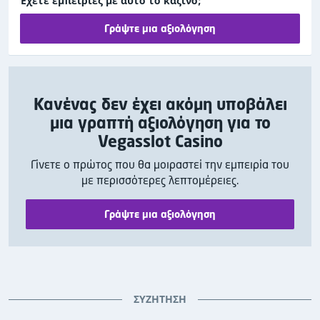
Έχετε εμπειρίες με αυτό το καζίνο;
Γράψτε μια αξιολόγηση
Κανένας δεν έχει ακόμη υποβάλει
μια γραπτή αξιολόγηση για το
Vegasslot Casino
Γίνετε ο πρώτος που θα μοιραστεί την εμπειρία του
με περισσότερες λεπτομέρειες.
Γράψτε μια αξιολόγηση
ΣΥΖΉΤΗΣΗ