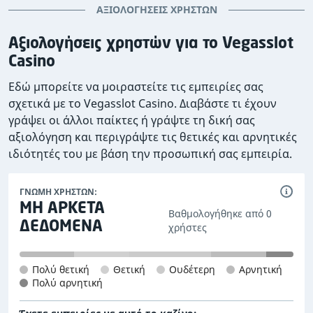
ΑΞΙΟΛΟΓΉΣΕΙΣ ΧΡΗΣΤΏΝ
Αξιολογήσεις χρηστών για το Vegasslot
Casino
Εδώ μπορείτε να μοιραστείτε τις εμπειρίες σας
σχετικά με το Vegasslot Casino. Διαβάστε τι έχουν
γράψει οι άλλοι παίκτες ή γράψτε τη δική σας
αξιολόγηση και περιγράψτε τις θετικές και αρνητικές
ιδιότητές του με βάση την προσωπική σας εμπειρία.
ΓΝΏΜΗ ΧΡΗΣΤΏΝ:
ΜΗ ΑΡΚΕΤΆ
Βαθμολογήθηκε από 0
ΔΕΔΟΜΈΝΑ
χρήστες
Πολύ θετική
Θετική
Ουδέτερη
Αρνητική
Πολύ αρνητική