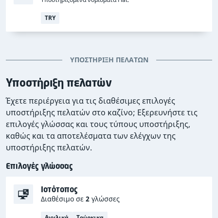
TRY
ΥΠΟΣΤΉΡΙΞΗ ΠΕΛΑΤΏΝ
Υποστήριξη πελατών
Έχετε περιέργεια για τις διαθέσιμες επιλογές
υποστήριξης πελατών στο καζίνο; Εξερευνήστε τις
επιλογές γλώσσας και τους τύπους υποστήριξης,
καθώς και τα αποτελέσματα των ελέγχων της
υποστήριξης πελατών.
Επιλογές γλώσσας
Ιστότοπος
Διαθέσιμο σε
2
γλώσσες
Αγγλικά
Τούρκικα