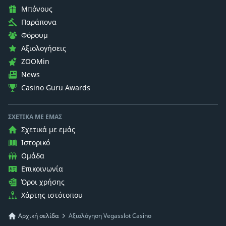
Μπόνους
Παράπονα
Φόρουμ
Αξιολογήσεις
ZOOMin
News
Casino Guru Awards
ΣΧΕΤΙΚΆ ΜΕ ΕΜΆΣ
Σχετικά με εμάς
Ιστορικό
Ομάδα
Επικοινωνία
Όροι χρήσης
Χάρτης ιστότοπου
Αρχική σελίδα
Αξιολόγηση Vegasslot Casino