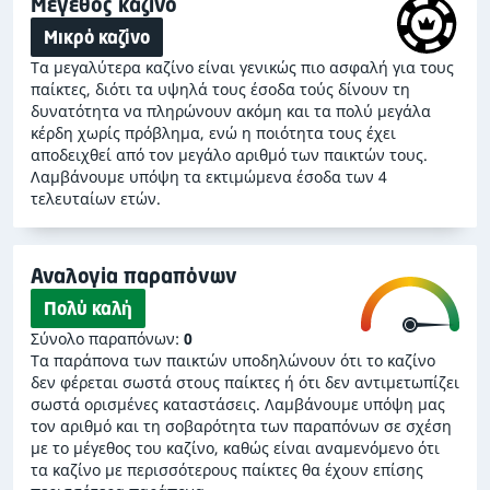
Μέγεθος καζίνο
κέρδος σας δεν μπορεί να είναι μεγαλύτερο
Μικρό καζίνο
από TL 4.000.000 σε μία ημέρα, όπου το
Τα μεγαλύτερα καζίνο είναι γενικώς πιο ασφαλή για τους
«καθαρό κέρδος» ορίζεται ως η διαφορά
παίκτες, διότι τα υψηλά τους έσοδα τούς δίνουν τη
ανάμεσα στο σύνολο των κερδών σας και
δυνατότητα να πληρώνουν ακόμη και τα πολύ μεγάλα
των χρημάτων που ποντάρατε. Αν κερδίσετε
κέρδη χωρίς πρόβλημα, ενώ η ποιότητα τους έχει
περισσότερα, δεν θα πάρετε τα χρήματα
αποδειχθεί από τον μεγάλο αριθμό των παικτών τους.
πάνω απ’ αυτό το όριο. Θεωρούμε ότι
Λαμβάνουμε υπόψη τα εκτιμώμενα έσοδα των 4
τελευταίων ετών.
οποιοδήποτε όριο κέρδους είναι εξαιρετικά
άδικο για τους παίκτες και αποτελεί αιτία
χαμηλότερης βαθμολογίας από εμάς για όλα
Αναλογία παραπόνων
τα καζίνο που εφαρμόζουν αυτού του είδους
Πολύ καλή
τον περιορισμό, εκτός αν το όριο κέρδους
επιβάλλεται από εξωτερικούς παράγοντες,
Σύνολο παραπόνων:
0
όπως π.χ. από τοπικές ρυθμιστικές αρχές.
Τα παράπονα των παικτών υποδηλώνουν ότι το καζίνο
δεν φέρεται σωστά στους παίκτες ή ότι δεν αντιμετωπίζει
σωστά ορισμένες καταστάσεις. Λαμβάνουμε υπόψη μας
Όπως προαναφέραμε, έχουμε δώσει στο Vegasslot
τον αριθμό και τη σοβαρότητα των παραπόνων σε σχέση
Casino Δείκτη ασφαλείας κάτω από τον μέσο όρο. Αυτό
με το μέγεθος του καζίνο, καθώς είναι αναμενόμενο ότι
τα καζίνο με περισσότερους παίκτες θα έχουν επίσης
σημαίνει ότι αν και δεν είναι ένα εντελώς κακό καζίνο,