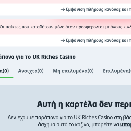
Εμφάνιση πλήρους κανόνας και 
Οι παίκτες που καταθέτουν μόνο όταν προσφέρονται μπόνους κιν
Εμφάνιση πλήρους κανόνας και 
πονα για το UK Riches Casino
α
(0)
Ανοιχτά
(0)
Μη επιλυμένα
(0)
Επιλυμένα
(
Αυτή η καρτέλα δεν περ
Δεν έχουμε παράπονα για το UK Riches Casino στη βά
άσχημα αυτό το καζίνο, μπορείτε να
υπο