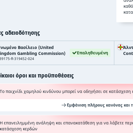
ανάλ
καθό
κατα
ς αδειοδότησης
νωμένο Βασίλειο (United
Άλντ
Επαληθευμένη
ingdom Gambling Commission)
Cont
39175-R-319452-024
ίκαιοι όροι και προϋποθέσεις
Το παιχνίδι χαμηλού κινδύνου μπορεί να οδηγήσει σε κατάσχεση
Εμφάνιση πλήρους κανόνας και 
Η επανειλημμένη ανάληψη και επανακατάθεση για να λάβετε περ
κατάσχεση κερδών