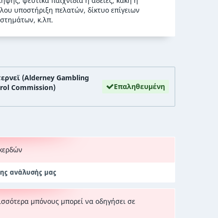
ηψης, ψεύτικα παιχνίδια ή άδειες, κακή ή
λου υποστήριξη πελατών, δίκτυο επίγειων
στημάτων, κ.λπ.
ερνεϊ (Alderney Gambling
Επαληθευμένη
rol Commission)
 κερδών
της ανάλυσής μας
ισσότερα μπόνους μπορεί να οδηγήσει σε