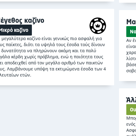
έγεθος καζίνο
Μα
Μικρό καζίνο
No
 μεγαλύτερα καζίνο είναι γενικώς πιο ασφαλή για
Αν έ
υς παίκτες, διότι τα υψηλά τους έσοδα τούς δίνουν
είνα
 δυνατότητα να πληρώνουν ακόμη και τα πολύ
χαρα
γάλα κέρδη χωρίς πρόβλημα, ενώ η ποιότητα τους
λίστ
ει αποδειχθεί από τον μεγάλο αριθμό των παικτών
βάσε
υς. Λαμβάνουμε υπόψη τα εκτιμώμενα έσοδα των 4
σοβα
λευταίων ετών.
Άλ
Ου
Μπορ
ενός
Ασφά