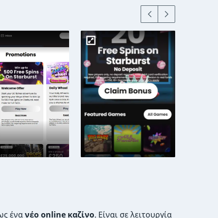
 ως ένα
νέο online καζίνο
. Είναι σε λειτουργία