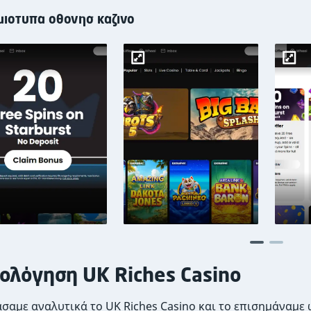
μιοτυπα οθονησ καζινο
ιολόγηση UK Riches Casino
άσαμε αναλυτικά το UK Riches Casino και το επισημάναμε