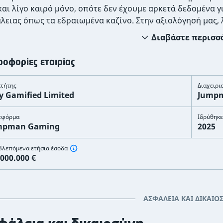
και λίγο καιρό μόνο, οπότε δεν έχουμε αρκετά δεδομένα γ
λειας όπως τα εδραιωμένα καζίνο. Στην αξιολόγησή μας
καζίνο, τα εκτιμώμενα έσοδα, την άδεια, τη γνησιότητα τ
Διαβάστε περισσ
τών, το πόσο δίκαιοι είναι οι όροι και οι προϋποθέσεις, 
υς παράγοντες. Διαβάστε την πλήρη αξιολόγησή μας παρακ
οφορίες εταιρίας
το καζίνο.
κτήτης
Διαχειρι
ωνα με τις έρευνες και τους υπολογισμούς μας, το UK Rich
y Gamified Limited
Jumpm
 αφορά τα συνολικά έσοδα. Τα έσοδα ενός καζίνο είναι έ
λύτερα καζίνο δεν έχουν συνήθως πρόβλημα να πληρώνουν
τφόρμα
Ιδρύθηκε
mpman Gaming
2025
χομένως να μην μπορούν να σας πληρώσουν αν καταφέρετε
λεπόμενα ετήσια έσοδα
βρήκαμε
κανένα σχετικό παράπονο
για αυτό το καζίνο.
.000.000 €
Προειδοποίηση:
Το UK Riches Casino έχει συγκεκριμένες
ΑΣΦΆΛΕΙΑ ΚΑΙ ΔΙΚΑΙΟ
για τα Μπόνους που θεωρούμε ότι είναι
άδικοι για τους 
όροι και προϋποθέσεις μπορεί να σας δημιουργήσουν κά