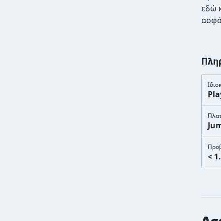
εδώ 
ασφά
του 
πελα
άλλο
Πληρ
αυτό 
Ιδιο
Σύμφ
Pla
όσον
μεγα
Πλα
Ju
ενδε
Προβ
Δεν 
< 1