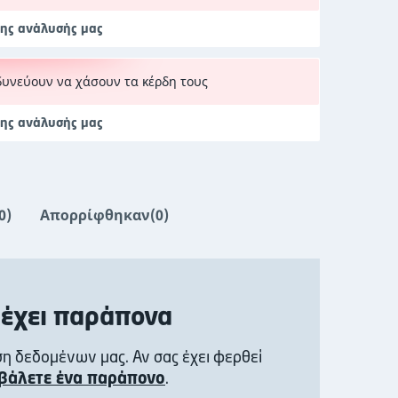
της ανάλυσής μας
δυνεύουν να χάσουν τα κέρδη τους
της ανάλυσής μας
0)
Απορρίφθηκαν
(0)
ιέχει παράπονα
ση δεδομένων μας. Αν σας έχει φερθεί
βάλετε ένα παράπονο
.