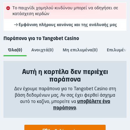
Το παιχνίδι χαμηλού κινδύνου μπορεί να οδηγήσει σε
κατάσχεση κερδών
Εμφάνιση πλήρους κανόνας και της ανάλυσής μας
Παράπονα για το Tangobet Casino
Όλα
(0)
Ανοιχτά
(0)
Μη επιλυμένα
(0)
Επιλυμένα
Αυτή η καρτέλα δεν περιέχει
παράπονα
Δεν έχουμε παράπονα για το Tangobet Casino στη
βάση δεδομένων μας. Αν σας έχει φερθεί άσχημα
αυτό το καζίνο, μπορείτε να
υποβάλετε ένα
παράπονο
.