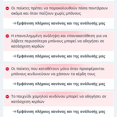
Οι παίκτες πρέπει να παρακολουθούν πόσα ποντάρουν
ακόμα και όταν παίζουν χωρίς μπόνους
Εμφάνιση πλήρους κανόνας και της ανάλυσής μας
Η επανειλημμένη ανάληψη και επανακατάθεση για να
λάβετε περισσότερα μπόνους μπορεί να οδηγήσει σε
κατάσχεση κερδών
Εμφάνιση πλήρους κανόνας και της ανάλυσής μας
Οι παίκτες που καταθέτουν μόνο όταν προσφέρονται
μπόνους κινδυνεύουν να χάσουν τα κέρδη τους
Εμφάνιση πλήρους κανόνας και της ανάλυσής μας
Το παιχνίδι χαμηλού κινδύνου μπορεί να οδηγήσει σε
κατάσχεση κερδών
Εμφάνιση πλήρους κανόνας και της ανάλυσής μας