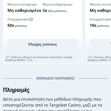
Μέγιστο ποντάρισμα
Μέγιστη εξαργύρωση
Μέγιστο ποντά
Μη καθορισμένο
3x
Μη καθορ
αξία μπόνους
Στοιχηματισμός
Στοιχηματισμό
50x
10x
μπόνους
μπόνους
Έλεγχος μπόνους
+21. Κίνδυνος εθισμού και απώλειας περιουσίας. Γραμμή
+21. Κίνδυνος εθισ
βοήθειας ΚΕΘΕΑ: 1114.
βοήθειας ΚΕΘΕΑ: 1
ΜΈΘΟΔΟΙ ΠΛΗΡΩΜΉΣ
Πληρωμές
Δείτε μια επισκόπηση των μεθόδων πληρωμής που
υποστηρίζονται από το Tangobet Casino, μαζί με τα