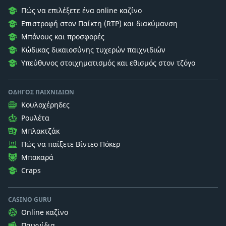
Πώς να επιλέξετε ένα online καζίνο
Επιστροφή στον Παίκτη (RTP) και διακύμανση
Μπόνους και προσφορές
Κώδικας δικαιοσύνης τυχερών παιχνιδιών
Υπεύθυνος στοιχηματισμός και εθισμός στον τζόγο
ΟΔΗΓΌΣ ΠΑΙΧΝΙΔΙΏΝ
Κουλοχέρηδες
Ρουλέτα
Μπλακτζάκ
Πώς να παίξετε Βίντεο Πόκερ
Μπακαρά
Craps
CASINO GURU
Online καζίνο
Παιχνίδια