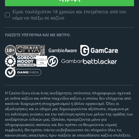
Είμαι τουλάχιστον 18 χρονών και επιτρέπεται από τον
νόμο να παίξω σε καζίνο
ΠΑΊΖΕΤΕ ΥΠΕΎΘΥΝΑ ΚΑΙ ΜΕ ΜΈΤΡΟ.
Η Casino Guru είναι ένας ανεξάρτητος ιστότοπος πληροφοριών σχετικά
με online καζίνο και online παιχνίδια καζίνο, ο οποίος δεν ελέγχεται από
κανέναν διαχειριστή στοιχηματισμού ή άλλον οργανισμό. Όλες οι
αξιολογήσεις και οι οδηγοί μας δημιουργούνται αξιόπιστα, σύμφωνα με
τις καλύτερες γνώσεις και την καλύτερη κρίση των μελών της ομάδας των
ανεξάρτητων ειδικών μας. Ωστόσο, προορίζονται μόνο για
πληροφοριακούς σκοπούς και δεν πρέπει να θεωρούνται νομική
συμβουλή. Θα πρέπει πάντα να βεβαιώνεστε ότι πληροίτε όλες τις
κανονιστικές απαιτήσεις πριν παίξετε σε οποιοδήποτε καζίνο επιλέξετε.