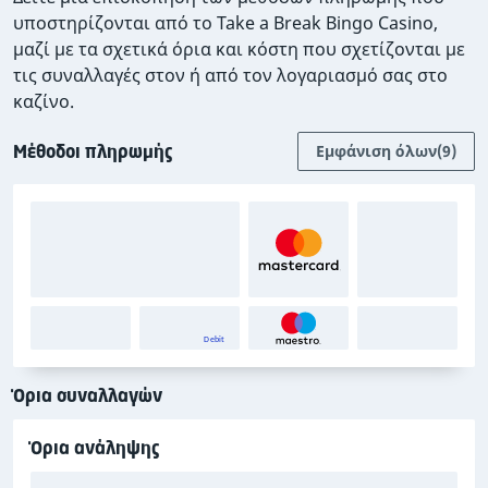
υποστηρίζονται από το Take a Break Bingo Casino,
μαζί με τα σχετικά όρια και κόστη που σχετίζονται με
τις συναλλαγές στον ή από τον λογαριασμό σας στο
καζίνο.
Μέθοδοι πληρωμής
Εμφάνιση όλων
(9)
Όρια συναλλαγών
Όρια ανάληψης