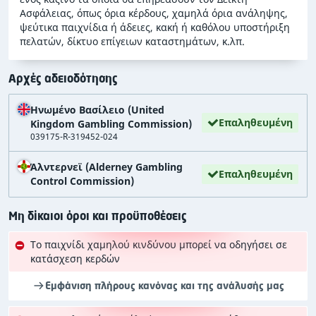
Ασφάλειας, όπως όρια κέρδους, χαμηλά όρια ανάληψης,
ψεύτικα παιχνίδια ή άδειες, κακή ή καθόλου υποστήριξη
πελατών, δίκτυο επίγειων καταστημάτων, κ.λπ.
Αρχές αδειοδότησης
Ηνωμένο Βασίλειο (United
Επαληθευμένη
Kingdom Gambling Commission)
039175-R-319452-024
Άλντερνεϊ (Alderney Gambling
Επαληθευμένη
Control Commission)
Μη δίκαιοι όροι και προϋποθέσεις
Το παιχνίδι χαμηλού κινδύνου μπορεί να οδηγήσει σε
κατάσχεση κερδών
Εμφάνιση πλήρους κανόνας και της ανάλυσής μας