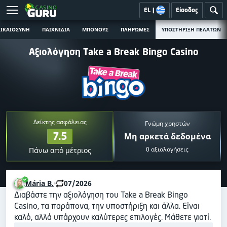
EL
|
Είσοδος
ΔΙΚΑΙΟΣΎΝΗ
ΠΑΙΧΝΊΔΙΑ
ΜΠΌΝΟΥΣ
ΠΛΗΡΩΜΈΣ
ΥΠΟΣΤΉΡΙΞΗ ΠΕΛΑΤΏΝ
Αξιολόγηση Take a Break Bingo Casino
Δείκτης ασφάλειας
Γνώμη χρηστών
7.5
Μη αρκετά δεδομένα
0 αξιολογήσεις
Πάνω από μέτριος
Mária B.
07/2026
Διαβάστε την αξιολόγηση του Take a Break Bingo
Casino, τα παράπονα, την υποστήριξη και άλλα. Είναι
καλό, αλλά υπάρχουν καλύτερες επιλογές. Μάθετε γιατί.