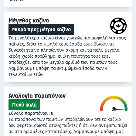
βαθμολογία, διότι πιστεύουμε ότι έχει πολλά καλά
χαρακτηριστικά, αλλά υπάρχει κάτι που μας εμποδίζει
να του δώσουμε καλύτερη βαθμολογία. Παρ’ όλα
Μέγεθος καζίνο
αυτά, μπορείτε να περιμένετε μια γενικότερα καλή
εμπειρία παιχνιδιού σε αυτό το καζίνο.
Μικρό προς μέτριο καζίνο
Τα μεγαλύτερα καζίνο είναι γενικώς πιο ασφαλή για τους
παίκτες, διότι τα υψηλά τους έσοδα τούς δίνουν τη
δυνατότητα να πληρώνουν ακόμη και τα πολύ μεγάλα
κέρδη χωρίς πρόβλημα, ενώ η ποιότητα τους έχει
αποδειχθεί από τον μεγάλο αριθμό των παικτών τους.
Λαμβάνουμε υπόψη τα εκτιμώμενα έσοδα των 4
τελευταίων ετών.
Αναλογία παραπόνων
Πολύ καλή
Σύνολο παραπόνων:
0
Τα παράπονα των παικτών υποδηλώνουν ότι το καζίνο
δεν φέρεται σωστά στους παίκτες ή ότι δεν αντιμετωπίζει
σωστά ορισμένες καταστάσεις. Λαμβάνουμε υπόψη μας