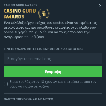
CASINO GURU AWARDS
Ένα φιλόδοξο έργο στόχος του οποίου είναι να τιμήσει τις
μεγαλύτερες και πιο υπεύθυνες εταιρείες στον κλάδο των
online τυχερών παιχνιδιών και να τους αποδώσει την
αναγνώριση που αξίζουν.
ΓΊΝΕΤΕ ΣΥΝΔΡΟΜΗΤΈΣ ΣΤΟ ΕΝΗΜΕΡΩΤΙΚΌ ΔΕΛΤΊΟ ΜΑΣ
Εισαγάγετε το email σας
Εγγραφή
Είμαι τουλάχιστον 18 χρονών και επιτρέπεται από τον
νόμο να παίξω σε καζίνο
ΠΑΊΖΕΤΕ ΥΠΕΎΘΥΝΑ ΚΑΙ ΜΕ ΜΈΤΡΟ.