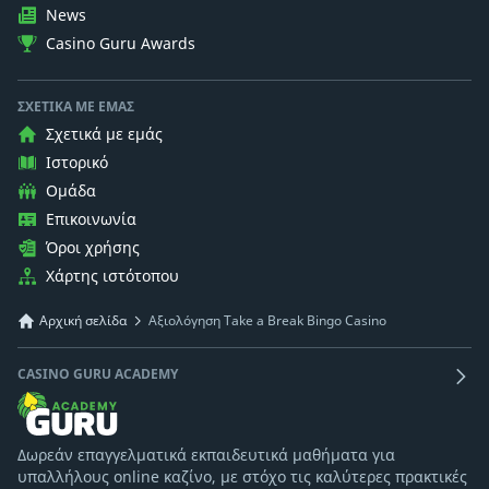
News
Casino Guru Awards
ΣΧΕΤΙΚΆ ΜΕ ΕΜΆΣ
Σχετικά με εμάς
Ιστορικό
Ομάδα
Επικοινωνία
Όροι χρήσης
Χάρτης ιστότοπου
Αρχική σελίδα
Αξιολόγηση Take a Break Bingo Casino
CASINO GURU ACADEMY
Δωρεάν επαγγελματικά εκπαιδευτικά μαθήματα για
υπαλλήλους online καζίνο, με στόχο τις καλύτερες πρακτικές