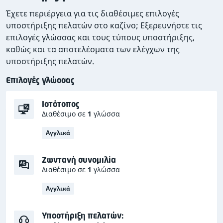
Έχετε περιέργεια για τις διαθέσιμες επιλογές
υποστήριξης πελατών στο καζίνο; Εξερευνήστε τις
επιλογές γλώσσας και τους τύπους υποστήριξης,
καθώς και τα αποτελέσματα των ελέγχων της
υποστήριξης πελατών.
Επιλογές γλώσσας
Ιστότοπος
Διαθέσιμο σε
1
γλώσσα
Αγγλικά
Ζωντανή συνομιλία
Διαθέσιμο σε
1
γλώσσα
Αγγλικά
Υποστήριξη πελατών: