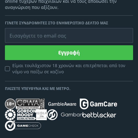
online τυχερών παιχνιδιών και να τους αποδώσει την
αναγνώριση που αξίζουν.
ΓΊΝΕΤΕ ΣΥΝΔΡΟΜΗΤΈΣ ΣΤΟ ΕΝΗΜΕΡΩΤΙΚΌ ΔΕΛΤΊΟ ΜΑΣ
Εισαγάγετε το email σας
Εγγραφή
Είμαι τουλάχιστον 18 χρονών και επιτρέπεται από τον
νόμο να παίξω σε καζίνο
ΠΑΊΖΕΤΕ ΥΠΕΎΘΥΝΑ ΚΑΙ ΜΕ ΜΈΤΡΟ.