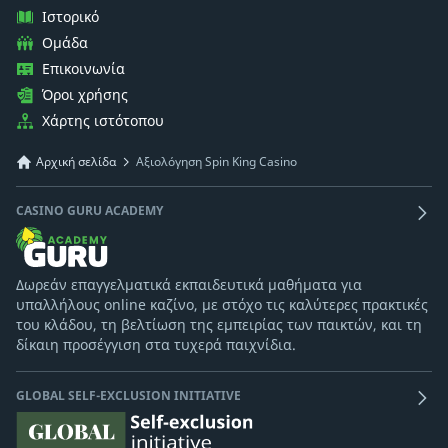
Ιστορικό
Ομάδα
Επικοινωνία
Όροι χρήσης
Χάρτης ιστότοπου
Αρχική σελίδα
Αξιολόγηση Spin King Casino
CASINO GURU ACADEMY
Δωρεάν επαγγελματικά εκπαιδευτικά μαθήματα για
υπαλλήλους online καζίνο, με στόχο τις καλύτερες πρακτικές
του κλάδου, τη βελτίωση της εμπειρίας των παικτών, και τη
δίκαιη προσέγγιση στα τυχερά παιχνίδια.
GLOBAL SELF-EXCLUSION INITIATIVE