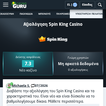
EL
|
Είσοδος
ΔΙΚΑΙΟΣΎΝΗ
ΠΑΙΧΝΊΔΙΑ
ΜΠΌΝΟΥΣ
ΠΛΗΡΩΜΈΣ
ΥΠΟΣΤΉΡΙΞΗ ΠΕΛΑΤΏΝ
Αξιολόγηση Spin King Casino
Δείκτης ασφάλειας
Γνώμη χρηστών
7.3
Μη αρκετά δεδομένα
0 αξιολογήσεις
Νέο καζίνο
Michaela S.
07/2026
Διαβάστε την αξιολόγηση του Spin King Casino και τα
χαρακτηριστικά του. Είναι νέο και είναι δύσκολο να το
βαθμολογήσουμε δίκαια. Μάθετε περισσότερα.