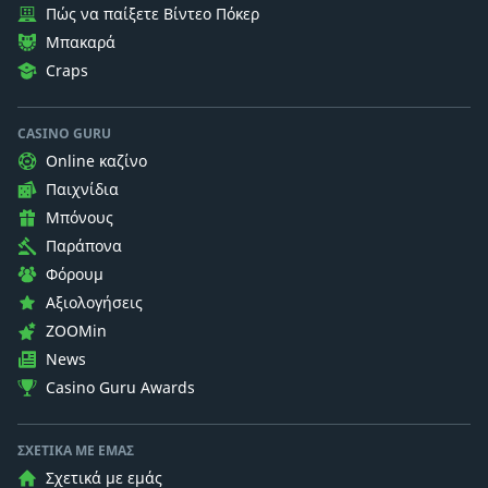
Πώς να παίξετε Βίντεο Πόκερ
Μπακαρά
Craps
CASINO GURU
Online καζίνο
Παιχνίδια
Μπόνους
Παράπονα
Φόρουμ
Αξιολογήσεις
ZOOMin
News
Casino Guru Awards
ΣΧΕΤΙΚΆ ΜΕ ΕΜΆΣ
Σχετικά με εμάς