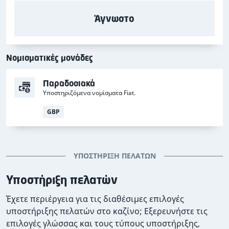
Άγνωστο
Νομισματικές μονάδες
Παραδοσιακά
Υποστηριζόμενα νομίσματα Fiat.
GBP
ΥΠΟΣΤΉΡΙΞΗ ΠΕΛΑΤΏΝ
Υποστήριξη πελατών
Έχετε περιέργεια για τις διαθέσιμες επιλογές
υποστήριξης πελατών στο καζίνο; Εξερευνήστε τις
επιλογές γλώσσας και τους τύπους υποστήριξης,