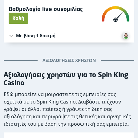
Βαθμολογία live συνομιλίας
Καλή
Με βάση
1
δοκιμή
ΑΞΙΟΛΟΓΉΣΕΙΣ ΧΡΗΣΤΏΝ
Αξιολογήσεις χρηστών για το Spin King
Casino
Εδώ μπορείτε να μοιραστείτε τις εμπειρίες σας
σχετικά με το Spin King Casino. Διαβάστε τι έχουν
γράψει οι άλλοι παίκτες ή γράψτε τη δική σας
αξιολόγηση και περιγράψτε τις θετικές και αρνητικές
ιδιότητές του με βάση την προσωπική σας εμπειρία.