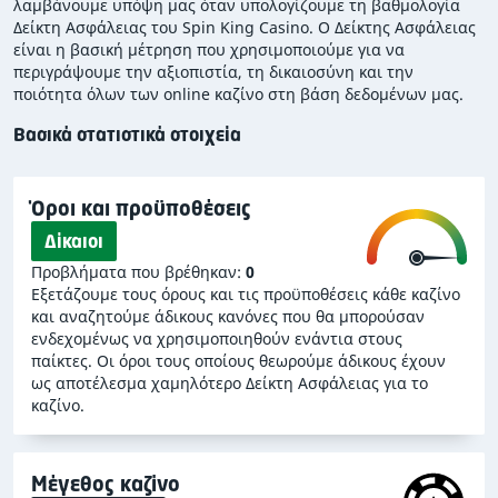
λαμβάνουμε υπόψη μας όταν υπολογίζουμε τη βαθμολογία
Δείκτη Ασφάλειας του Spin King Casino. Ο Δείκτης Ασφάλειας
Το Spin King Casino είναι ένα σχετικά νέο online
είναι η βασική μέτρηση που χρησιμοποιούμε για να
καζίνο, που σημαίνει ότι είναι πολύ νωρίς για να
περιγράψουμε την αξιοπιστία, τη δικαιοσύνη και την
μπορέσουμε με σιγουριά να κρίνουμε αν είναι ένα
ποιότητα όλων των online καζίνο στη βάση δεδομένων μας.
πολύ κακό καζίνο, ένα τέλειο καζίνο ή κάτι ενδιάμεσο.
Βασικά στατιστικά στοιχεία
Γι’ αυτό, το επισημάναμε ως ένα νέο online καζίνο.
Μόλις αποκτήσουμε περισσότερες πληροφορίες για
αυτό το καζίνο, θα επιστρέψουμε για να το
Όροι και προϋποθέσεις
βαθμολογήσουμε «κανονικά».
Δίκαιοι
Προβλήματα που βρέθηκαν:
0
Εξετάζουμε τους όρους και τις προϋποθέσεις κάθε καζίνο
και αναζητούμε άδικους κανόνες που θα μπορούσαν
ενδεχομένως να χρησιμοποιηθούν ενάντια στους
παίκτες. Οι όροι τους οποίους θεωρούμε άδικους έχουν
ως αποτέλεσμα χαμηλότερο Δείκτη Ασφάλειας για το
καζίνο.
Μέγεθος καζίνο