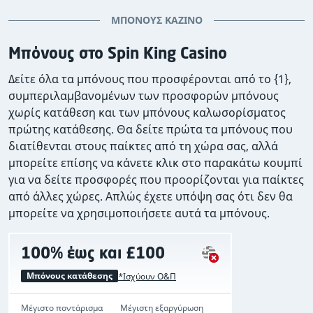
ΜΠΌΝΟΥΣ ΚΑΖΊΝΟ
Μπόνους στο Spin King Casino
Δείτε όλα τα μπόνους που προσφέρονται από το {1},
συμπεριλαμβανομένων των προσφορών μπόνους
χωρίς κατάθεση και των μπόνους καλωσορίσματος
πρώτης κατάθεσης. Θα δείτε πρώτα τα μπόνους που
διατίθενται στους παίκτες από τη χώρα σας, αλλά
μπορείτε επίσης να κάνετε κλικ στο παρακάτω κουμπί
για να δείτε προσφορές που προορίζονται για παίκτες
από άλλες χώρες. Απλώς έχετε υπόψη σας ότι δεν θα
μπορείτε να χρησιμοποιήσετε αυτά τα μπόνους.
100% έως και £100
Μπόνους κατάθεσης
*Ισχύουν Ο&Π
Μέγιστο ποντάρισμα
Μέγιστη εξαργύρωση