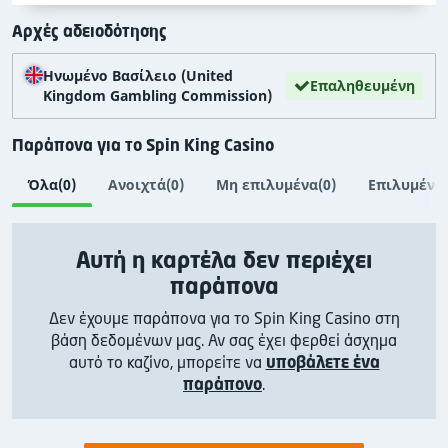
Αρχές αδειοδότησης
Ηνωμένο Βασίλειο (United
Επαληθευμένη
Kingdom Gambling Commission)
Παράπονα για το Spin King Casino
Όλα
(0)
Ανοιχτά
(0)
Μη επιλυμένα
(0)
Επιλυμένα
Αυτή η καρτέλα δεν περιέχει
παράπονα
Δεν έχουμε παράπονα για το Spin King Casino στη
βάση δεδομένων μας. Αν σας έχει φερθεί άσχημα
αυτό το καζίνο, μπορείτε να
υποβάλετε ένα
παράπονο
.