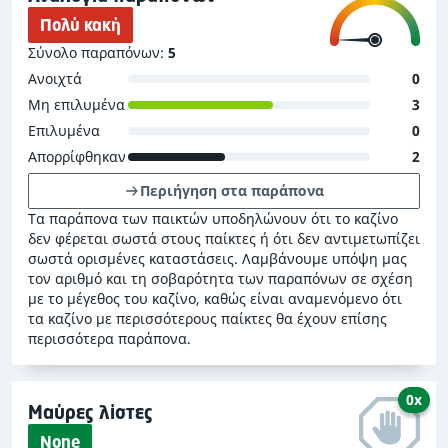
όριο. Θεωρούμε ότι οποιοδήποτε όριο
Πολύ κακή
κέρδους είναι εξαιρετικά άδικο για τους
παίκτες και αποτελεί αιτία χαμηλότερης
Σύνολο παραπόνων:
5
βαθμολογίας από εμάς για όλα τα καζίνο που
Ανοιχτά
0
εφαρμόζουν αυτού του είδους τον
Μη επιλυμένα
3
περιορισμό, εκτός αν το όριο κέρδους
Επιλυμένα
0
επιβάλλεται από εξωτερικούς παράγοντες,
Απορρίφθηκαν
2
όπως π.χ. από τοπικές ρυθμιστικές αρχές.
Περιήγηση στα παράπονα
Τα παράπονα των παικτών υποδηλώνουν ότι το καζίνο
δεν φέρεται σωστά στους παίκτες ή ότι δεν αντιμετωπίζει
Προειδοποίηση: Το καζίνο Sombrero Spins
σωστά ορισμένες καταστάσεις. Λαμβάνουμε υπόψη μας
Casino έχει όριο καθαρού κέρδους 50.000 €
τον αριθμό και τη σοβαρότητα των παραπόνων σε σχέση
εφ' όρου ζωής.
Αυτό σημαίνει ότι δεν
με το μέγεθος του καζίνο, καθώς είναι αναμενόμενο ότι
μπορείτε να κερδίσετε παραπάνω από
τα καζίνο με περισσότερους παίκτες θα έχουν επίσης
50.000 € συνολικά σε αυτό το καζίνο. Το
περισσότερα παράπονα.
«καθαρό κέρδος» υπολογίζεται ως η
διαφορά ανάμεσα στο σύνολο των κερδών
0x
Μαύρες λίστες
σας και των χρημάτων που ποντάρατε. Αν
κερδίσετε περισσότερα, δεν θα λάβετε τα
None