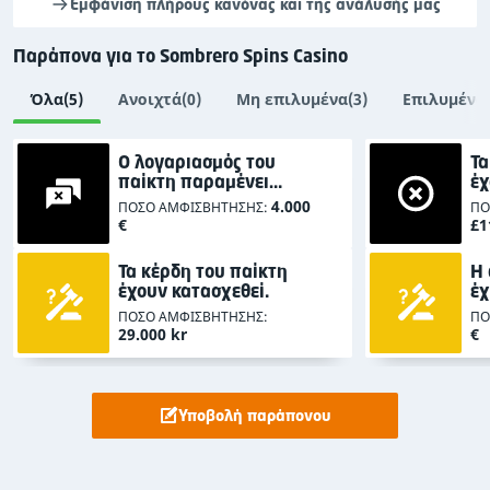
Εμφάνιση πλήρους κανόνας και της ανάλυσής μας
Παράπονα για το Sombrero Spins Casino
Όλα
(5)
Ανοιχτά
(0)
Μη επιλυμένα
(3)
Επιλυμένα
Ο λογαριασμός του
Τα
παίκτη παραμένει
έχ
ανοιχτός παρά το
4.000
ΠΟΣΟ ΑΜΦΙΣΒΗΤΗΣΗΣ:
ΠΟ
αίτημα κλεισίματος.
€
£1
Τα κέρδη του παίκτη
Η 
έχουν κατασχεθεί.
έχ
ΠΟΣΟ ΑΜΦΙΣΒΗΤΗΣΗΣ:
ΠΟ
29.000 kr
€
Υποβολή παράπονου