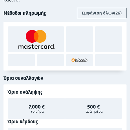
Μέθοδοι πληρωμής
Εμφάνιση όλων
(26)
Όρια συναλλαγών
Όρια ανάληψης
7.000 €
500 €
το μήνα
ανά ημέρα
Όρια κέρδους