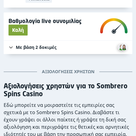
Βαθμολογία live συνομιλίας
Καλή
Με βάση
2
δοκιμές
ΑΞΙΟΛΟΓΉΣΕΙΣ ΧΡΗΣΤΏΝ
Αξιολογήσεις χρηστών για το Sombrero
Spins Casino
Εδώ μπορείτε να μοιραστείτε τις εμπειρίες σας
σχετικά με το Sombrero Spins Casino. Διαβάστε τι
έχουν γράψει οι άλλοι παίκτες ή γράψτε τη δική σας
αξιολόγηση και περιγράψτε τις θετικές και αρνητικές
ιδιότητές του με βάση την προσωπική σας εμπειρία.