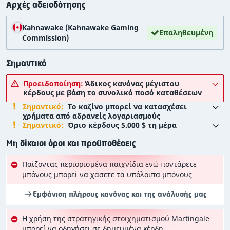
Αρχές αδειοδότησης
Kahnawake (Kahnawake Gaming
Επαληθευμένη
Commission)
Σημαντικό
Προειδοποίηση:
Άδικος κανόνας μέγιστου
κέρδους με βάση το συνολικό ποσό καταθέσεων
Σημαντικό:
Το καζίνο μπορεί να κατασχέσει
χρήματα από αδρανείς λογαριασμούς
Σημαντικό:
Όριο κέρδους 5.000 $ τη μέρα
Μη δίκαιοι όροι και προϋποθέσεις
Παίζοντας περιορισμένα παιχνίδια ενώ ποντάρετε
μπόνους μπορεί να χάσετε τα υπόλοιπα μπόνους
Εμφάνιση πλήρους κανόνας και της ανάλυσής μας
Η χρήση της στρατηγικής στοιχηματισμού Martingale
μπορεί να οδηγήσει σε δημευμένα κέρδη