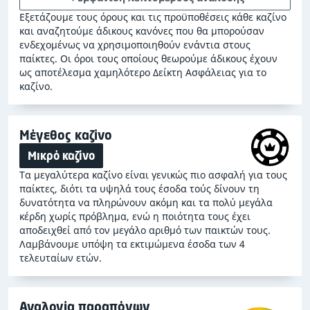
αποφασίσετε να επωφεληθείτε από τα μπόνους ή
Εξετάζουμε τους όρους και τις προϋποθέσεις κάθε καζίνο
τις προσφορές του καζίνο. Για αυτόν τον λόγο,
και αναζητούμε άδικους κανόνες που θα μπορούσαν
σας συμβουλεύουμε να βρείτε ένα άλλο καζίνο με
ενδεχομένως να χρησιμοποιηθούν ενάντια στους
παίκτες. Οι όροι τους οποίους θεωρούμε άδικους έχουν
δίκαιους κανόνες ή να δείξετε τουλάχιστον
ως αποτέλεσμα χαμηλότερο Δείκτη Ασφάλειας για το
ιδιαίτερη προσοχή στους όρους και
καζίνο.
προϋποθέσεις αυτού του καζίνο, αν αποφασίσετε
να παίξετε σε αυτό.
Μέγεθος καζίνο
Μικρό καζίνο
Προειδοποίηση: Το Sombrero Spins Casino
Τα μεγαλύτερα καζίνο είναι γενικώς πιο ασφαλή για τους
έχει ημερήσιο όριο καθαρού κέρδους 5.000
παίκτες, διότι τα υψηλά τους έσοδα τούς δίνουν τη
€.
Αυτό σημαίνει ότι το καθαρό κέρδος σας
δυνατότητα να πληρώνουν ακόμη και τα πολύ μεγάλα
δεν μπορεί να είναι μεγαλύτερο από 5.000 €
κέρδη χωρίς πρόβλημα, ενώ η ποιότητα τους έχει
σε μία ημέρα, όπου το «καθαρό κέρδος»
αποδειχθεί από τον μεγάλο αριθμό των παικτών τους.
ορίζεται ως η διαφορά ανάμεσα στο σύνολο
Λαμβάνουμε υπόψη τα εκτιμώμενα έσοδα των 4
τελευταίων ετών.
των κερδών σας και των χρημάτων που
ποντάρατε. Αν κερδίσετε περισσότερα, δεν
θα πάρετε τα χρήματα πάνω απ’ αυτό το
Αναλογία παραπόνων