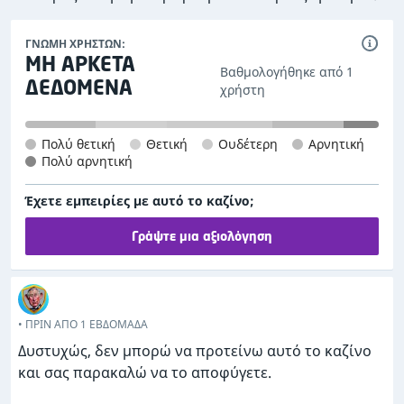
ΓΝΏΜΗ ΧΡΗΣΤΏΝ:
ΜΗ ΑΡΚΕΤΆ
Βαθμολογήθηκε από 1
ΔΕΔΟΜΈΝΑ
χρήστη
Πολύ θετική
Θετική
Ουδέτερη
Αρνητική
Πολύ αρνητική
Έχετε εμπειρίες με αυτό το καζίνο;
Γράψτε μια αξιολόγηση
• ΠΡΙΝ ΑΠΌ 1 ΕΒΔΟΜΆΔΑ
Δυστυχώς, δεν μπορώ να προτείνω αυτό το καζίνο
και σας παρακαλώ να το αποφύγετε.