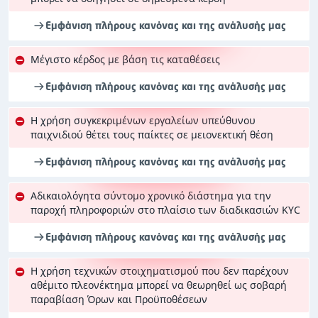
Εμφάνιση πλήρους κανόνας και της ανάλυσής μας
Μέγιστο κέρδος με βάση τις καταθέσεις
Εμφάνιση πλήρους κανόνας και της ανάλυσής μας
Η χρήση συγκεκριμένων εργαλείων υπεύθυνου
παιχνιδιού θέτει τους παίκτες σε μειονεκτική θέση
Εμφάνιση πλήρους κανόνας και της ανάλυσής μας
Αδικαιολόγητα σύντομο χρονικό διάστημα για την
παροχή πληροφοριών στο πλαίσιο των διαδικασιών KYC
Εμφάνιση πλήρους κανόνας και της ανάλυσής μας
Η χρήση τεχνικών στοιχηματισμού που δεν παρέχουν
αθέμιτο πλεονέκτημα μπορεί να θεωρηθεί ως σοβαρή
παραβίαση Όρων και Προϋποθέσεων