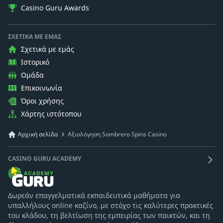
Casino Guru Awards
ΣΧΕΤΙΚΆ ΜΕ ΕΜΆΣ
Σχετικά με εμάς
Ιστορικό
Ομάδα
Επικοινωνία
Όροι χρήσης
Χάρτης ιστότοπου
Αρχική σελίδα
Αξιολόγηση Sombrero Spins Casino
CASINO GURU ACADEMY
Δωρεάν επαγγελματικά εκπαιδευτικά μαθήματα για
υπαλλήλους online καζίνο, με στόχο τις καλύτερες πρακτικές
του κλάδου, τη βελτίωση της εμπειρίας των παικτών, και τη