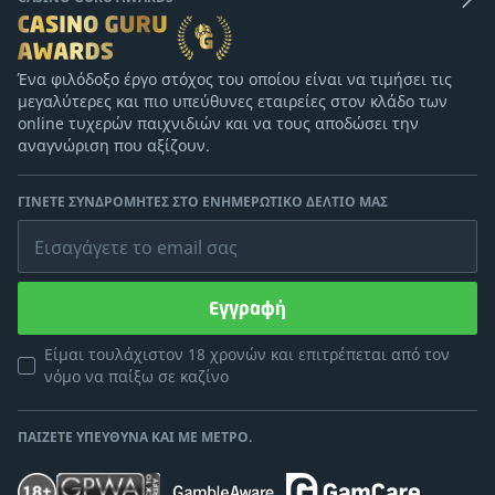
Ένα φιλόδοξο έργο στόχος του οποίου είναι να τιμήσει τις
μεγαλύτερες και πιο υπεύθυνες εταιρείες στον κλάδο των
online τυχερών παιχνιδιών και να τους αποδώσει την
αναγνώριση που αξίζουν.
ΓΊΝΕΤΕ ΣΥΝΔΡΟΜΗΤΈΣ ΣΤΟ ΕΝΗΜΕΡΩΤΙΚΌ ΔΕΛΤΊΟ ΜΑΣ
Εισαγάγετε το email σας
Εγγραφή
Είμαι τουλάχιστον 18 χρονών και επιτρέπεται από τον
νόμο να παίξω σε καζίνο
ΠΑΊΖΕΤΕ ΥΠΕΎΘΥΝΑ ΚΑΙ ΜΕ ΜΈΤΡΟ.