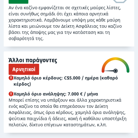
χρήματα πάνω από αυτό το όριο. Θεωρούμε
Αν ένα καζίνο εμφανίζεται σε σχετικές μαύρες λίστες,
ότι οποιοδήποτε όριο κέρδους είναι
είναι συνήθως σημάδι ότι έχει κάποια αρνητικά
εξαιρετικά άδικο για τους παίκτες και
χαρακτηριστικά. Λαμβάνουμε υπόψη μας κάθε μαύρη
αποτελεί αιτία χαμηλότερης βαθμολογίας
λίστα και μειώνουμε τον Δείκτη Ασφάλειας του καζίνο
βάσει της άποψης μας για την κατάσταση και τη
από εμάς για όλα τα καζίνο που εφαρμόζουν
σοβαρότητά της.
αυτού του είδους τον περιορισμό, εκτός αν
το όριο κέρδους επιβάλλεται από
εξωτερικούς παράγοντες, όπως π.χ. από
Άλλοι παράγοντες
τοπικές ρυθμιστικές αρχές.
Αρνητικοί
Χαμηλό όριο κέρδους: C$5.000 / ημέρα (καθαρό
Με βάση τις πληροφορίες που συλλέξαμε στην
κέρδος)
αξιολόγησή μας για το Sombrero Spins Casino, το
Χαμηλό όριο ανάληψης: 7.000 € / μήνα
καζίνο αυτό έχει πολύ χαμηλό Δείκτη ασφάλειας. Δεν
Μπορεί επίσης να υπάρξουν και άλλα χαρακτηριστικά
σας προτείνουμε να παίξετε σε αυτό το καζίνο και σας
ενός καζίνο τα οποία θα επηρεάσουν τον Δείκτη
συμβουλεύουμε να το αποφύγετε.
Ασφάλειας, όπως όρια κέρδους, χαμηλά όρια ανάληψης,
ψεύτικα παιχνίδια ή άδειες, κακή ή καθόλου υποστήριξη
πελατών, δίκτυο επίγειων καταστημάτων, κ.λπ.