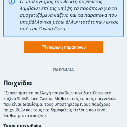
Ο υπολογισμός του Δείκτη ασφάλειας
λαμβάνει επίσης υπόψη τα παράπονα για τα
συσχετιζόμενα καζίνο και τα παράπονα που
υποβάλλονται μέσω άλλων ιστότοπων εκτός
από την Casino Guru.
Υποβολή παράπονου
ΠΑΙΧΝΊΔΙΑ
Παιχνίδια
Εξερευνήστε τη συλλογή παιχνιδιών που διατίθεται στο
καζίνο SlotsPalace Casino. Μάθετε τους τύπους παιχνιδιών
που είναι διαθέσιμα, τους υποστηριζόμενους παρόχους
παιχνιδιών και τους πιο δημοφιλείς τίτλους που είναι
διαθέσιμοι στο καζίνο.
Τύποι παιχνιδιών