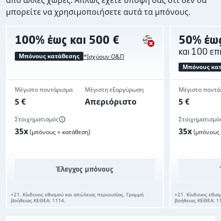
από άλλες χώρες. Απλώς έχετε υπόψη σας ότι δεν θα
μπορείτε να χρησιμοποιήσετε αυτά τα μπόνους.
100% έως και 500 €
50% έως
και 100 επ
Μπόνους κατάθεσης
*Ισχύουν Ο&Π
Μπόνους κα
Μέγιστο ποντάρισμα
Μέγιστη εξαργύρωση
Μέγιστο ποντά
5 €
Απεριόριστο
5 €
Στοιχηματισμός
Στοιχηματισμό
35x
35x
(μπόνους + κατάθεση)
(μπόνους 
Έλεγχος μπόνους
+21. Κίνδυνος εθισμού και απώλειας περιουσίας. Γραμμή
+21. Κίνδυνος εθισ
βοήθειας ΚΕΘΕΑ: 1114.
βοήθειας ΚΕΘΕΑ: 1