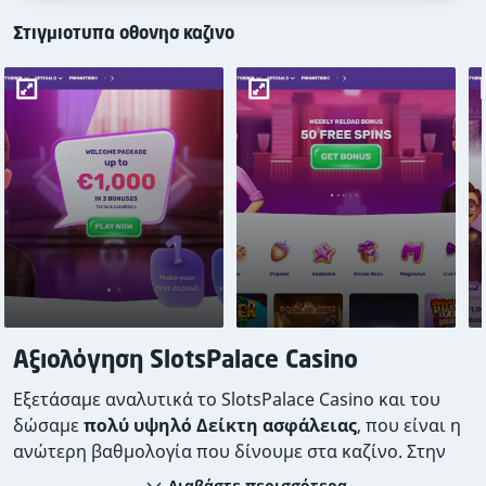
Στιγμιοτυπα οθονησ καζινο
Αξιολόγηση SlotsPalace Casino
Εξετάσαμε αναλυτικά το SlotsPalace Casino και του
δώσαμε
πολύ υψηλό Δείκτη ασφάλειας
, που είναι η
ανώτερη βαθμολογία που δίνουμε στα καζίνο. Στην
αξιολόγησή μας, λάβαμε υπόψη μας τα παράπονα των
Διαβάστε περισσότερα