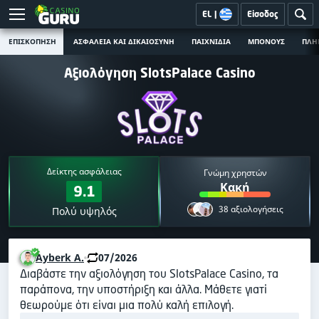
EL
|
Είσοδος
ΕΠΙΣΚΌΠΗΣΗ
ΑΣΦΆΛΕΙΑ ΚΑΙ ΔΙΚΑΙΟΣΎΝΗ
ΠΑΙΧΝΊΔΙΑ
ΜΠΌΝΟΥΣ
ΠΛΗ
Αξιολόγηση SlotsPalace Casino
Δείκτης ασφάλειας
Γνώμη χρηστών
Κακή
9.1
38 αξιολογήσεις
Πολύ υψηλός
Ayberk A.
07/2026
Διαβάστε την αξιολόγηση του SlotsPalace Casino, τα
παράπονα, την υποστήριξη και άλλα. Μάθετε γιατί
θεωρούμε ότι είναι μια πολύ καλή επιλογή.