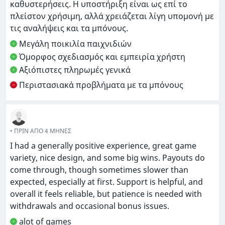
καθυστερήσεις. Η υποστήριξη είναι ως επί το
πλείστον χρήσιμη, αλλά χρειάζεται λίγη υπομονή με
τις αναλήψεις και τα μπόνους.
Μεγάλη ποικιλία παιχνιδιών
Όμορφος σχεδιασμός και εμπειρία χρήστη
Αξιόπιστες πληρωμές γενικά
Περιστασιακά προβλήματα με τα μπόνους
• ΠΡΙΝ ΑΠΌ 4 ΜΉΝΕΣ
I had a generally positive experience, great game
variety, nice design, and some big wins. Payouts do
come through, though sometimes slower than
expected, especially at first. Support is helpful, and
overall it feels reliable, but patience is needed with
withdrawals and occasional bonus issues.
alot of games