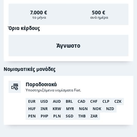
7.000 €
500 €
το μήνα
ανά ημέρα
Όρια κέρδους
Άγνωστο
Νομισματικές μονάδες
Παραδοσιακά
Υποστηριζόμενα νομίσματα Fiat.
EUR
USD
AUD
BRL
CAD
CHF
CLP
CZK
HUF
INR
KRW
MYR
NGN
NOK
NZD
PEN
PHP
PLN
SGD
THB
ZAR