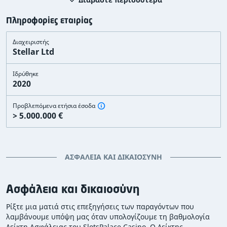
παικτών του καζίνο, τα εκτιμώμενα έσοδα, την άδεια,
τη γνησιότητα των παιχνιδιών, την ποιότητα της
Πληροφορίες εταιρίας
εξυπηρέτησης πελατών, το πόσο δίκαιοι είναι οι όροι
Διαχειριστής
και οι προϋποθέσεις, τα όρια ανάληψης και κέρδους,
Stellar Ltd
καθώς και άλλους παράγοντες. Το SlotsPalace Casino
σχετίζεται και με άλλα online καζίνο
, τα οποία
Ιδρύθηκε
παρατίθενται παρακάτω, και η αξιολόγησή του
2020
επηρεάζεται αρνητικά από αυτά. Διαβάστε την πλήρη
αξιολόγησή μας παρακάτω, για να μάθετε
Προβλεπόμενα ετήσια έσοδα
> 5.000.000 €
περισσότερα σχετικά με αυτό το καζίνο.
Σύμφωνα με τις έρευνες και τους υπολογισμούς μας,
το SlotsPalace Casino είναι ένα
από τα μεγαλύτερα
ΑΣΦΆΛΕΙΑ ΚΑΙ ΔΙΚΑΙΟΣΎΝΗ
online καζίνο
με πολύ μεγάλα έσοδα και πολύ μεγάλο
αριθμό παικτών. Τα έσοδα ενός καζίνο είναι ένας
σημαντικός παράγοντας, καθώς τα μεγαλύτερα καζίνο
Ασφάλεια και δικαιοσύνη
δεν έχουν συνήθως πρόβλημα να πληρώνουν τα
Ρίξτε μια ματιά στις επεξηγήσεις των παραγόντων που
μεγάλα κέρδη, ενώ τα μικρότερα καζίνο ενδεχομένως
λαμβάνουμε υπόψη μας όταν υπολογίζουμε τη βαθμολογία
να μην μπορούν να σας πληρώσουν αν καταφέρετε να
Δείκτη Ασφάλειας του SlotsPalace Casino. Ο Δείκτης