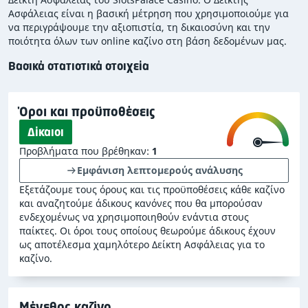
κερδίσετε ένα μεγάλο ποσό.
Ασφάλειας είναι η βασική μέτρηση που χρησιμοποιούμε για
να περιγράψουμε την αξιοπιστία, τη δικαιοσύνη και την
Αυτή τη στιγμή, έχουμε
0 άμεσα παράπονα για το
ποιότητα όλων των online καζίνο στη βάση δεδομένων μας.
συγκεκριμένο καζίνο
στη βάση δεδομένων μας,
Βασικά στατιστικά στοιχεία
καθώς και
15 παράπονα για κάποια άλλα
συσχετιζόμενα καζίνο
. Εξαιτίας αυτών των
παραπόνων, δώσαμε σε αυτό το καζίνο
4.250
Όροι και προϋποθέσεις
αρνητικούς πόντους συνολικά
, από τους οποίους οι
Δίκαιοι
4.250
αφορούν συσχετιζόμενα καζίνο. Μπορείτε να
Προβλήματα που βρέθηκαν:
1
βρείτε περισσότερες πληροφορίες σχετικά με όλα τα
παράπονα και τους αρνητικούς πόντους στο τμήμα
Εμφάνιση λεπτομερούς ανάλυσης
«Επεξήγηση του Δείκτη ασφάλειας» αυτής της
Εξετάζουμε τους όρους και τις προϋποθέσεις κάθε καζίνο
αξιολόγησης.
και αναζητούμε άδικους κανόνες που θα μπορούσαν
ενδεχομένως να χρησιμοποιηθούν ενάντια στους
Με βάση όλες τις πληροφορίες που αναφέραμε σε
παίκτες. Οι όροι τους οποίους θεωρούμε άδικους έχουν
ως αποτέλεσμα χαμηλότερο Δείκτη Ασφάλειας για το
αυτήν την αξιολόγηση και τον πολύ υψηλό Δείκτη
καζίνο.
ασφάλειας αυτού του καζίνο, μπορούμε
συμπερασματικά να πούμε ότι το SlotsPalace Casino
είναι ένα εξαιρετικό καζίνο για παιχνίδι. Αν ψάχνετε
Μέγεθος καζίνο