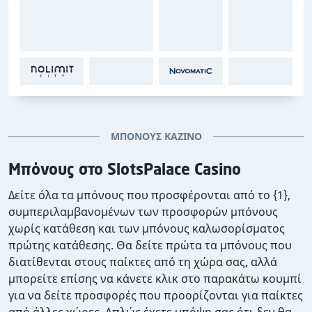
ΜΠΌΝΟΥΣ ΚΑΖΊΝΟ
Μπόνους στο SlotsPalace Casino
Δείτε όλα τα μπόνους που προσφέρονται από το {1},
συμπεριλαμβανομένων των προσφορών μπόνους
χωρίς κατάθεση και των μπόνους καλωσορίσματος
πρώτης κατάθεσης. Θα δείτε πρώτα τα μπόνους που
διατίθενται στους παίκτες από τη χώρα σας, αλλά
μπορείτε επίσης να κάνετε κλικ στο παρακάτω κουμπί
για να δείτε προσφορές που προορίζονται για παίκτες