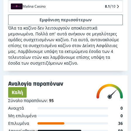
Malina Casino
8.1
/10
Εμφάνιση περισσότερων
Όλα τα καζίνο δεν λειτουργούν αποκλειστικά
μεμονωμένα. Πολλά απ' αυτά ανήκουν σε μεγαλύτερες
ομάδες συσχετισμένων καζίνο. Για αυτά, αντανακλούμε
επίσης τα συσχετισμένα καζίνο στον Δείκτη Ασφάλειας
μας. Λαμβάνουμε υπόψη τα εκτιμώμενα έσοδα των 4
τελευταίων ετών και λαμβάνουμε επίσης υπόψη τα
έσοδα των συσχετιζόμενων καζίνο.
Αναλογία παραπόνων
Καλή
Σύνολο παραπόνων:
95
Ανοιχτά
0
Μη επιλυμένα
0
Επιλυμένα
36
Απορρίφθηκαν
59