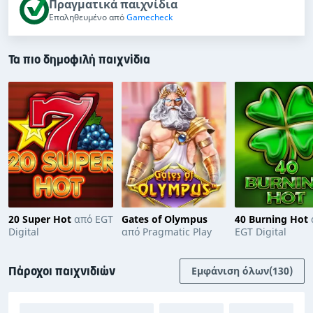
Πραγματικά παιχνίδια
Επαληθευμένο από
Gamecheck
Τα πιο δημοφιλή παιχνίδια
20 Super Hot
από EGT
Gates of Olympus
40 Burning Hot
Digital
από Pragmatic Play
EGT Digital
Πάροχοι παιχνιδιών
Εμφάνιση όλων
(130)