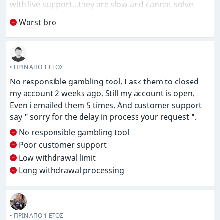
with live support...they are slow and cannot solve
nothing without their bosses.
Worst bro
They are not honest with their players, bonus
wagering are double what they claim and you always
have to contact their slow live support to make it
right.
• ΠΡΙΝ ΑΠΌ 1 ΈΤΟΣ
When my story ended with them in bad term i must
No responsible gambling tool. I ask them to closed
add, they didn't respond to me thru any channel for
my account 2 weeks ago. Still my account is open.
more than a month and even after complaint here,
Even i emailed them 5 times. And customer support
they didn't respond. Let me just add that i was the
say " sorry for the delay in process your request ".
highest level player at their casino.
No responsible gambling tool
Poor customer support
Low withdrawal limit
Long withdrawal processing
• ΠΡΙΝ ΑΠΌ 1 ΈΤΟΣ