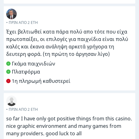
Μείνετε μακριά από αυτήν την ομάδα καζίνο...
• ΠΡΙΝ ΑΠΌ 2 ΈΤΗ
Έχει βελτιωθεί κατα πάρα πολύ απο τότε που είχα
πρωτοπαίξει, οι επιλογές για παιχνίδια είναι πολύ
καλές και έκανα ανάληψη αρκετ΄ά γρήγορα τη
δευτερη φορά. (τη πρώτη το άργησαν λίγο)
Γκάμα παιχνιδιών
Πλατφόρμα
1η πληρωμή καθυστερεί
• ΠΡΙΝ ΑΠΌ 2 ΈΤΗ
so far I have only got positive things from this casino.
nice graphic environment and many games from
many providers. good luck to all