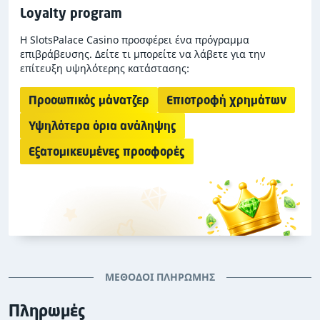
Loyalty program
Η SlotsPalace Casino προσφέρει ένα πρόγραμμα
επιβράβευσης. Δείτε τι μπορείτε να λάβετε για την
επίτευξη υψηλότερης κατάστασης:
Προσωπικός μάνατζερ
Επιστροφή χρημάτων
Υψηλότερα όρια ανάληψης
Εξατομικευμένες προσφορές
ΜΈΘΟΔΟΙ ΠΛΗΡΩΜΉΣ
Πληρωμές