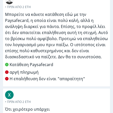
the gifts are perfect. That's why I trust this casino so
• ΠΡΙΝ ΑΠΌ 2 ΈΤΗ
much, I recommend you to enter this casino without
Μπορείτε να κάνετε κατάθεση εδώ με την
hesitation and play games, you can be sure that you
Paysafecard, η οποία είναι πολύ καλή, αλλά η
will win.I am saying this clearly, the 5-day money
ανάληψη διαρκεί για πάντα. Επίσης, το προφίλ λέει
transfer period is a lie. The money transfer is 1850
ότι δεν απαιτείται επαλήθευση αυτή τη στιγμή. Αυτό
reais in the first stage and the first transfer is made
το βρίσκω πολύ αμφίβολο. Προτιμώ να επαληθεύσω
after 14 days. I lost 10,000usd, I am sorry but there is
τον λογαριασμό μου πριν παίξω. Ο ιστότοπος είναι
nothing I can do.
επίσης πολύ καθυστερημένος και δεν είναι
διασκεδαστικό να παίζετε. Δεν θα το συνιστούσα.
Κατάθεση Paysafecard
αργή πληρωμή
Η επαλήθευση δεν είναι "απαραίτητη"
• ΠΡΙΝ ΑΠΌ 2 ΈΤΗ
Ότι χειρότερο υπάρχει