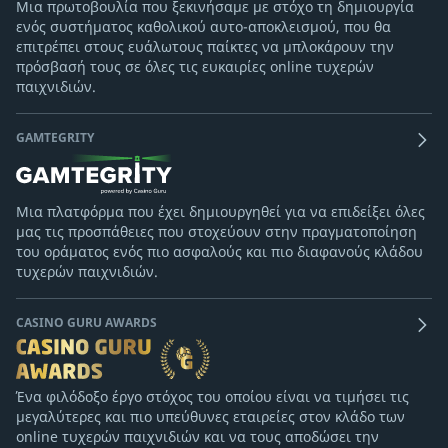
Μια πρωτοβουλία που ξεκινήσαμε με στόχο τη δημιουργία
ενός συστήματος καθολικού αυτο-αποκλεισμού, που θα
επιτρέπει στους ευάλωτους παίκτες να μπλοκάρουν την
πρόσβασή τους σε όλες τις ευκαιρίες online τυχερών
παιχνιδιών.
GAMTEGRITY
Μια πλατφόρμα που έχει δημιουργηθεί για να επιδείξει όλες
μας τις προσπάθειες που στοχεύουν στην πραγματοποίηση
του οράματος ενός πιο ασφαλούς και πιο διαφανούς κλάδου
τυχερών παιχνιδιών.
CASINO GURU AWARDS
Ένα φιλόδοξο έργο στόχος του οποίου είναι να τιμήσει τις
μεγαλύτερες και πιο υπεύθυνες εταιρείες στον κλάδο των
online τυχερών παιχνιδιών και να τους αποδώσει την