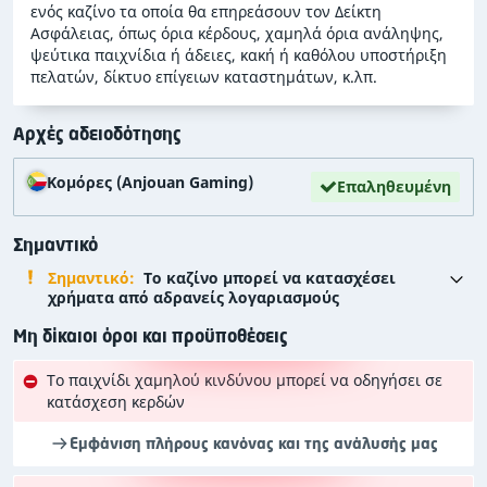
ενός καζίνο τα οποία θα επηρεάσουν τον Δείκτη
Ασφάλειας, όπως όρια κέρδους, χαμηλά όρια ανάληψης,
ψεύτικα παιχνίδια ή άδειες, κακή ή καθόλου υποστήριξη
πελατών, δίκτυο επίγειων καταστημάτων, κ.λπ.
Αρχές αδειοδότησης
Κομόρες (Anjouan Gaming)
Επαληθευμένη
Σημαντικό
Σημαντικό:
Το καζίνο μπορεί να κατασχέσει
χρήματα από αδρανείς λογαριασμούς
Μη δίκαιοι όροι και προϋποθέσεις
Το παιχνίδι χαμηλού κινδύνου μπορεί να οδηγήσει σε
κατάσχεση κερδών
Εμφάνιση πλήρους κανόνας και της ανάλυσής μας