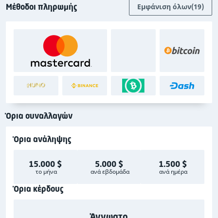
Μέθοδοι πληρωμής
Εμφάνιση όλων
(19)
Όρια συναλλαγών
Όρια ανάληψης
15.000 $
5.000 $
1.500 $
το μήνα
ανά εβδομάδα
ανά ημέρα
Όρια κέρδους
Άγνωστο