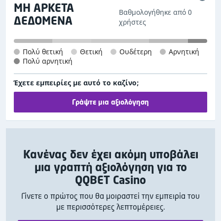
ΜΗ ΑΡΚΕΤΆ
Βαθμολογήθηκε από 0
ΔΕΔΟΜΈΝΑ
χρήστες
Πολύ θετική
Θετική
Ουδέτερη
Αρνητική
Πολύ αρνητική
Έχετε εμπειρίες με αυτό το καζίνο;
Γράψτε μια αξιολόγηση
Κανένας δεν έχει ακόμη υποβάλει
μια γραπτή αξιολόγηση για το
QQBET Casino
Γίνετε ο πρώτος που θα μοιραστεί την εμπειρία του
με περισσότερες λεπτομέρειες.