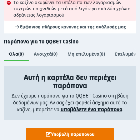
Το καζίνο ακυρώνει τα υπόλοιπα των λογαριασμών
τυχερών παιχνιδιών μετά από λιγότερο από δύο χρόνια
αδράνειας λογαριασμού
Εμφάνιση πλήρους κανόνας και της ανάλυσής μας
Παράπονα για το QQBET Casino
Όλα
(0)
Ανοιχτά
(0)
Μη επιλυμένα
(0)
Επιλυμένα
Αυτή η καρτέλα δεν περιέχει
παράπονα
Δεν έχουμε παράπονα για το QQBET Casino στη βάση
δεδομένων μας. Αν σας έχει φερθεί άσχημα αυτό το
καζίνο, μπορείτε να
υποβάλετε ένα παράπονο
.
Υποβολή παράπονου