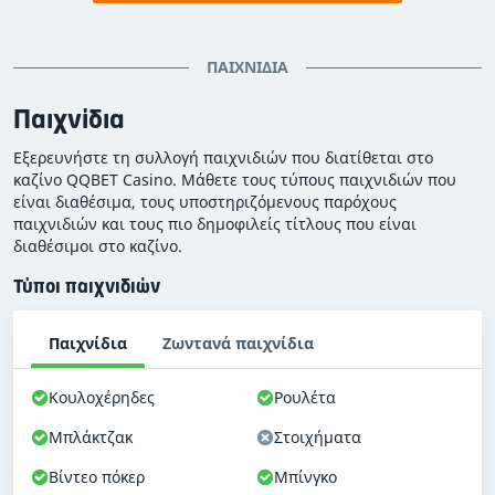
ΠΑΙΧΝΊΔΙΑ
Παιχνίδια
Εξερευνήστε τη συλλογή παιχνιδιών που διατίθεται στο
καζίνο QQBET Casino. Μάθετε τους τύπους παιχνιδιών που
είναι διαθέσιμα, τους υποστηριζόμενους παρόχους
παιχνιδιών και τους πιο δημοφιλείς τίτλους που είναι
διαθέσιμοι στο καζίνο.
Τύποι παιχνιδιών
Παιχνίδια
Ζωντανά παιχνίδια
Κουλοχέρηδες
Ρουλέτα
Μπλάκτζακ
Στοιχήματα
Βίντεο πόκερ
Μπίνγκο