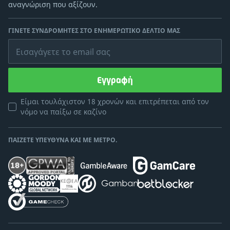
αναγνώριση που αξίζουν.
ΓΊΝΕΤΕ ΣΥΝΔΡΟΜΗΤΈΣ ΣΤΟ ΕΝΗΜΕΡΩΤΙΚΌ ΔΕΛΤΊΟ ΜΑΣ
Εισαγάγετε το email σας
Εγγραφή
Είμαι τουλάχιστον 18 χρονών και επιτρέπεται από τον
νόμο να παίξω σε καζίνο
ΠΑΊΖΕΤΕ ΥΠΕΎΘΥΝΑ ΚΑΙ ΜΕ ΜΈΤΡΟ.