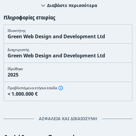
έχει επίσης πολλά αρνητικά χαρακτηριστικά εξαιτίας
Διαβάστε περισσότερα
των οποίων είναι καλύτερο να επιλέξετε ένα άλλο
καζίνο. Στην αξιολόγησή μας, λάβαμε υπόψη μας τα
Πληροφορίες εταιρίας
παράπονα των παικτών του καζίνο, τα εκτιμώμενα
Ιδιοκτήτης
έσοδα, την άδεια, τη γνησιότητα των παιχνιδιών, την
Green Web Design and Development Ltd
ποιότητα της εξυπηρέτησης πελατών, το πόσο δίκαιοι
είναι οι όροι και οι προϋποθέσεις, τα όρια ανάληψης
Διαχειριστής
και κέρδους, καθώς και άλλους παράγοντες. Διαβάστε
Green Web Design and Development Ltd
την πλήρη αξιολόγησή μας παρακάτω, για να μάθετε
περισσότερα σχετικά με αυτό το καζίνο.
Ιδρύθηκε
2025
Σύμφωνα με τις έρευνες και τους υπολογισμούς μας,
το QQBET Casino είναι ένα
μικρότερο online καζίνο
Προβλεπόμενα ετήσια έσοδα
< 1.000.000 €
όσον αφορά τα συνολικά έσοδα. Τα έσοδα ενός καζίνο
είναι ένας σημαντικός παράγοντας, καθώς τα
μεγαλύτερα καζίνο δεν έχουν συνήθως πρόβλημα να
πληρώνουν τα μεγάλα κέρδη, ενώ τα μικρότερα καζίνο
ΑΣΦΆΛΕΙΑ ΚΑΙ ΔΙΚΑΙΟΣΎΝΗ
ενδεχομένως να μην μπορούν να σας πληρώσουν αν
καταφέρετε να κερδίσετε ένα μεγάλο ποσό.