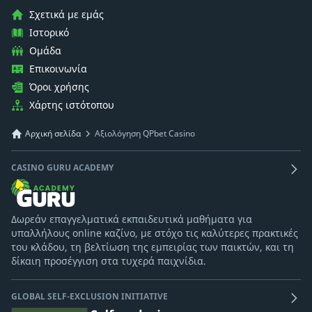
Σχετικά με εμάς
Ιστορικό
Ομάδα
Επικοινωνία
Όροι χρήσης
Χάρτης ιστότοπου
Αρχική σελίδα
Αξιολόγηση QPbet Casino
CASINO GURU ACADEMY
Δωρεάν επαγγελματικά εκπαιδευτικά μαθήματα για
υπαλλήλους online καζίνο, με στόχο τις καλύτερες πρακτικές
του κλάδου, τη βελτίωση της εμπειρίας των παικτών, και τη
δίκαιη προσέγγιση στα τυχερά παιχνίδια.
GLOBAL SELF-EXCLUSION INITIATIVE