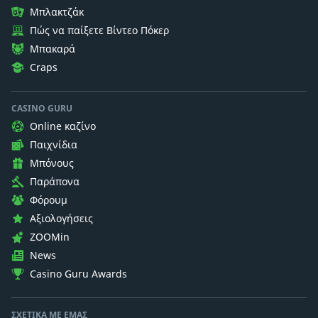
Μπλακτζάκ
Πώς να παίξετε Βίντεο Πόκερ
Μπακαρά
Craps
CASINO GURU
Online καζίνο
Παιχνίδια
Μπόνους
Παράπονα
Φόρουμ
Αξιολογήσεις
ZOOMin
News
Casino Guru Awards
ΣΧΕΤΙΚΆ ΜΕ ΕΜΆΣ