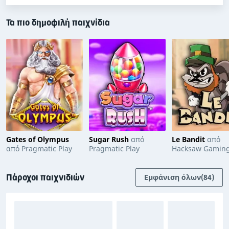
Τα πιο δημοφιλή παιχνίδια
Gates of Olympus
Sugar Rush
από
Le Bandit
από
από Pragmatic Play
Pragmatic Play
Hacksaw Gamin
Πάροχοι παιχνιδιών
Εμφάνιση όλων
(84)