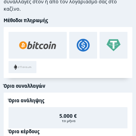
συναλλαγές στον ή από τον λογαριασμό σας στο
καζίνο.
Μέθοδοι πληρωμής
Όρια συναλλαγών
Όρια ανάληψης
5.000 €
το μήνα
Όρια κέρδους