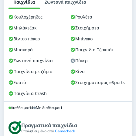
Παιχνίδια
Ζωντανά παιχνίδια
Κουλοχέρηδες
Ρουλέτα
Μπλάκτζακ
Στοιχήματα
Βίντεο πόκερ
Μπίνγκο
Μπακαρά
Παιχνίδια Τζακπότ
Ζωντανά παιχνίδια
Πόκερ
Παιχνίδια με ζάρια
Κίνο
Ξυστό
Στοιχηματισμός eSports
Παιχνίδια Crash
Διαθέσιμο:
14
Μη διαθέσιμο:
1
Πραγματικά παιχνίδια
Επαληθευμένο από
Gamecheck