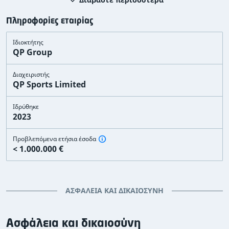
είναι καλύτερο να επιλέξετε ένα άλλο καζίνο. Στην
αξιολόγησή μας, λάβαμε υπόψη μας τα παράπονα των
Πληροφορίες εταιρίας
παικτών του καζίνο, τα εκτιμώμενα έσοδα, την άδεια,
Ιδιοκτήτης
τη γνησιότητα των παιχνιδιών, την ποιότητα της
QP Group
εξυπηρέτησης πελατών, το πόσο δίκαιοι είναι οι όροι
και οι προϋποθέσεις, τα όρια ανάληψης και κέρδους,
Διαχειριστής
καθώς και άλλους παράγοντες. Διαβάστε την πλήρη
QP Sports Limited
αξιολόγησή μας παρακάτω, για να μάθετε
περισσότερα σχετικά με αυτό το καζίνο.
Ιδρύθηκε
2023
Σύμφωνα με τις έρευνες και τους υπολογισμούς μας,
το QPbet Casino είναι ένα
μικρότερο online καζίνο
Προβλεπόμενα ετήσια έσοδα
< 1.000.000 €
όσον αφορά τα συνολικά έσοδα. Τα έσοδα ενός καζίνο
είναι ένας σημαντικός παράγοντας, καθώς τα
μεγαλύτερα καζίνο δεν έχουν συνήθως πρόβλημα να
πληρώνουν τα μεγάλα κέρδη, ενώ τα μικρότερα καζίνο
ΑΣΦΆΛΕΙΑ ΚΑΙ ΔΙΚΑΙΟΣΎΝΗ
ενδεχομένως να μην μπορούν να σας πληρώσουν αν
καταφέρετε να κερδίσετε ένα μεγάλο ποσό.
Ασφάλεια και δικαιοσύνη