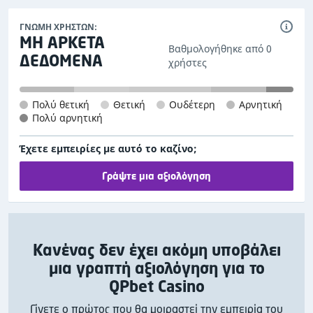
ΓΝΏΜΗ ΧΡΗΣΤΏΝ:
ΜΗ ΑΡΚΕΤΆ
Βαθμολογήθηκε από 0
ΔΕΔΟΜΈΝΑ
χρήστες
Πολύ θετική
Θετική
Ουδέτερη
Αρνητική
Πολύ αρνητική
Έχετε εμπειρίες με αυτό το καζίνο;
Γράψτε μια αξιολόγηση
Κανένας δεν έχει ακόμη υποβάλει
μια γραπτή αξιολόγηση για το
QPbet Casino
Γίνετε ο πρώτος που θα μοιραστεί την εμπειρία του