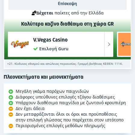
Επίσκεψη
Δέχεται
παίκτες από την Ελλάδα
Καλύτερα καζίνο διαθέσιμα στη χώρα GR
V.Vegas Casino
Επιλογή Guru
+21. Κίνδυνος εθισμού και απώλειας περιουσίας. Γραμμή βοήθειας ΚΕΘΕΑ: 1114.
Πλεονεκτήματα και μειονεκτήματα
Μεγάλη γκάμα παρόχων παιχνιδιών
Διάφορες υπεύθυνες επιλογές τζόγου διαθέσιμες
Υπάρχουν διαθέσιμα παιχνίδια με ζωντανό κρουπιέρη
Δεν έχει άδεια
Δεν μεταφράζονται όλοι οι όροι και προϋποθέσεις
στην επιλογή γλώσσας που παρέχεται στον ιστότοπο
Περιορισμένες επιλογές μεθόδων πληρωμής