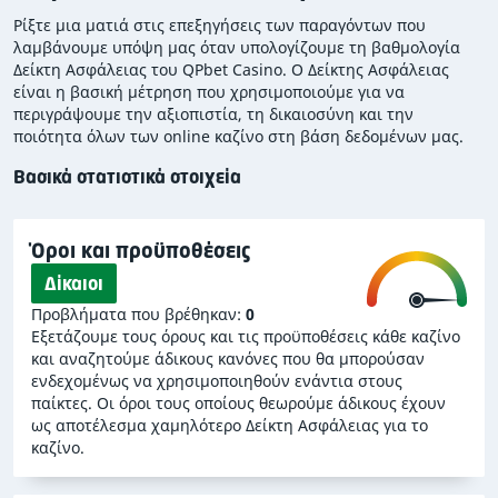
Δεν βρήκαμε
κανένα σχετικό παράπονο
για αυτό το
Ρίξτε μια ματιά στις επεξηγήσεις των παραγόντων που
καζίνο.
λαμβάνουμε υπόψη μας όταν υπολογίζουμε τη βαθμολογία
Δείκτη Ασφάλειας του QPbet Casino. Ο Δείκτης Ασφάλειας
Όπως προαναφέραμε, έχουμε δώσει στο QPbet Casino
είναι η βασική μέτρηση που χρησιμοποιούμε για να
Δείκτη ασφαλείας κάτω από τον μέσο όρο. Αυτό
περιγράψουμε την αξιοπιστία, τη δικαιοσύνη και την
σημαίνει ότι αν και δεν είναι ένα εντελώς κακό καζίνο,
ποιότητα όλων των online καζίνο στη βάση δεδομένων μας.
έχει ορισμένα αρνητικά χαρακτηριστικά εξαιτίας των
Βασικά στατιστικά στοιχεία
οποίων σάς συμβουλεύουμε να βρείτε ένα καλύτερο
online καζίνο για παιχνίδι.
Όροι και προϋποθέσεις
Δίκαιοι
Προβλήματα που βρέθηκαν:
0
Εξετάζουμε τους όρους και τις προϋποθέσεις κάθε καζίνο
και αναζητούμε άδικους κανόνες που θα μπορούσαν
ενδεχομένως να χρησιμοποιηθούν ενάντια στους
παίκτες. Οι όροι τους οποίους θεωρούμε άδικους έχουν
ως αποτέλεσμα χαμηλότερο Δείκτη Ασφάλειας για το
καζίνο.