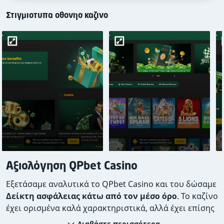
Στιγμιοτυπα οθονησ καζινο
Αξιολόγηση QPbet Casino
Εξετάσαμε αναλυτικά το QPbet Casino και του δώσαμε
Δείκτη ασφάλειας κάτω από τον μέσο όρο
. Το καζίνο
έχει ορισμένα καλά χαρακτηριστικά, αλλά έχει επίσης
πολλά αρνητικά χαρακτηριστικά εξαιτίας των οποίων
Διαβάστε περισσότερα