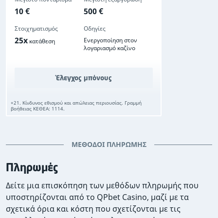
10 €
500 €
Στοιχηματισμός
Οδηγίες
25x
Ενεργοποίηση στον
κατάθεση
λογαριασμό καζίνο
Έλεγχος μπόνους
+21. Κίνδυνος εθισμού και απώλειας περιουσίας. Γραμμή
βοήθειας ΚΕΘΕΑ: 1114.
ΜΈΘΟΔΟΙ ΠΛΗΡΩΜΉΣ
Πληρωμές
Δείτε μια επισκόπηση των μεθόδων πληρωμής που
υποστηρίζονται από το QPbet Casino, μαζί με τα
σχετικά όρια και κόστη που σχετίζονται με τις