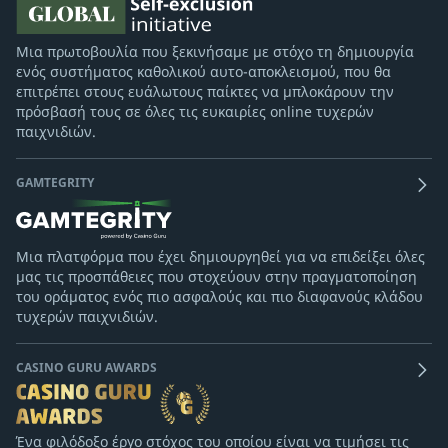
Μια πρωτοβουλία που ξεκινήσαμε με στόχο τη δημιουργία
ενός συστήματος καθολικού αυτο-αποκλεισμού, που θα
επιτρέπει στους ευάλωτους παίκτες να μπλοκάρουν την
πρόσβασή τους σε όλες τις ευκαιρίες online τυχερών
παιχνιδιών.
GAMTEGRITY
Μια πλατφόρμα που έχει δημιουργηθεί για να επιδείξει όλες
μας τις προσπάθειες που στοχεύουν στην πραγματοποίηση
του οράματος ενός πιο ασφαλούς και πιο διαφανούς κλάδου
τυχερών παιχνιδιών.
CASINO GURU AWARDS
Ένα φιλόδοξο έργο στόχος του οποίου είναι να τιμήσει τις