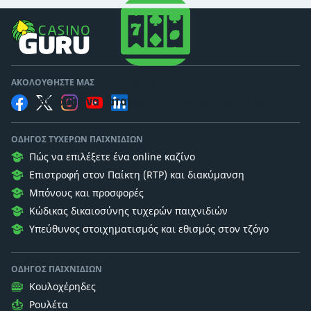
Casino Guru
ΑΚΟΛΟΥΘΉΣΤΕ ΜΑΣ
Θέλουμε να κατανοείτε τα τυχερά παιχνίδια.
ΟΔΗΓΌΣ ΤΥΧΕΡΏΝ ΠΑΙΧΝΙΔΙΏΝ
Πώς να επιλέξετε ένα online καζίνο
Επιστροφή στον Παίκτη (RTP) και διακύμανση
Μπόνους και προσφορές
Κώδικας δικαιοσύνης τυχερών παιχνιδιών
Υπεύθυνος στοιχηματισμός και εθισμός στον τζόγο
ΟΔΗΓΌΣ ΠΑΙΧΝΙΔΙΏΝ
Κουλοχέρηδες
Ρουλέτα