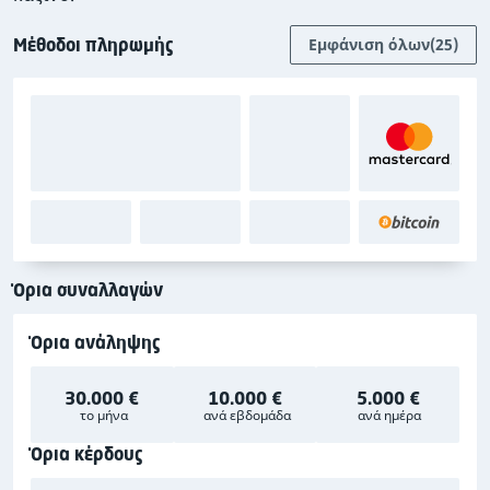
Μέθοδοι πληρωμής
Εμφάνιση όλων
(25)
Όρια συναλλαγών
Όρια ανάληψης
30.000 €
10.000 €
5.000 €
το μήνα
ανά εβδομάδα
ανά ημέρα
Όρια κέρδους