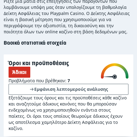
Ρίξτε μια ματιά στις επεξηγήσεις των παραγόντων που
καζίνο.
λαμβάνουμε υπόψη μας όταν υπολογίζουμε τη βαθμολογία
Δείκτη Ασφάλειας του Playpalm Casino. Ο Δείκτης Ασφάλειας
είναι η βασική μέτρηση που χρησιμοποιούμε για να
Προειδοποίηση:
Το Playpalm Casino έχει
περιγράψουμε την αξιοπιστία, τη δικαιοσύνη και την
συγκεκριμένες ενότητες στους Όρους και
ποιότητα όλων των online καζίνο στη βάση δεδομένων μας.
Προϋποθέσεις για τα Μπόνους που θεωρούμε ότι
Βασικά στατιστικά στοιχεία
είναι
άδικοι για τους παίκτες του καζίνο
. Οι
συγκεκριμένοι όροι και προϋποθέσεις μπορεί να
σας δημιουργήσουν κάποιο πρόβλημα, αν
Όροι και προϋποθέσεις
αποφασίσετε να επωφεληθείτε από τα μπόνους ή
Άδικοι
τις προσφορές του καζίνο. Για αυτόν τον λόγο,
σας συμβουλεύουμε να βρείτε ένα άλλο καζίνο με
Προβλήματα που βρέθηκαν:
7
δίκαιους κανόνες ή να δείξετε τουλάχιστον
Εμφάνιση λεπτομερούς ανάλυσης
ιδιαίτερη προσοχή στους όρους και
Εξετάζουμε τους όρους και τις προϋποθέσεις κάθε καζίνο
προϋποθέσεις αυτού του καζίνο, αν αποφασίσετε
και αναζητούμε άδικους κανόνες που θα μπορούσαν
να παίξετε σε αυτό.
ενδεχομένως να χρησιμοποιηθούν ενάντια στους
παίκτες. Οι όροι τους οποίους θεωρούμε άδικους έχουν
ως αποτέλεσμα χαμηλότερο Δείκτη Ασφάλειας για το
Όπως προαναφέραμε, έχουμε δώσει στο Playpalm
καζίνο.
Casino Δείκτη ασφαλείας κάτω από τον μέσο όρο. Αυτό