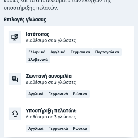
καθώς και τα αποτελέσματα των ελέγχων της
υποστήριξης πελατών.
Επιλογές γλώσσας
Ιστότοπος
Διαθέσιμο σε
5
γλώσσες
Ελληνικά
Αγγλικά
Γερμανικά
Πορτογαλικά
Σλοβενικά
Ζωντανή συνομιλία
Διαθέσιμο σε
3
γλώσσες
Αγγλικά
Γερμανικά
Ρώσικα
Υποστήριξη πελατών:
Διαθέσιμο σε
3
γλώσσες
Αγγλικά
Γερμανικά
Ρώσικα