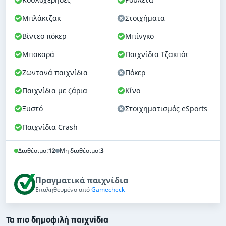
Μπλάκτζακ
Στοιχήματα
Βίντεο πόκερ
Μπίνγκο
Μπακαρά
Παιχνίδια Τζακπότ
Ζωντανά παιχνίδια
Πόκερ
Παιχνίδια με ζάρια
Κίνο
Ξυστό
Στοιχηματισμός eSports
Παιχνίδια Crash
Διαθέσιμο:
12
Μη διαθέσιμο:
3
Πραγματικά παιχνίδια
Επαληθευμένο από
Gamecheck
Τα πιο δημοφιλή παιχνίδια