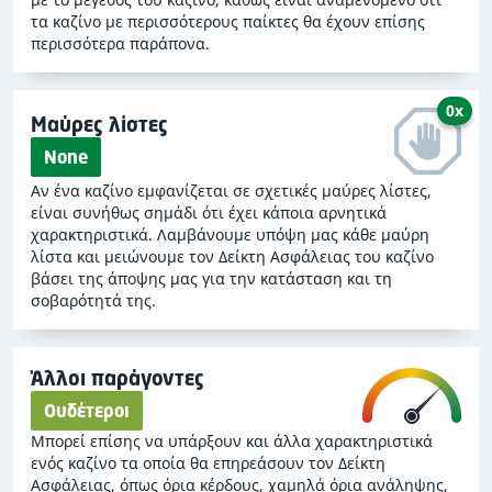
τα καζίνο με περισσότερους παίκτες θα έχουν επίσης
περισσότερα παράπονα.
0x
Μαύρες λίστες
None
Αν ένα καζίνο εμφανίζεται σε σχετικές μαύρες λίστες,
είναι συνήθως σημάδι ότι έχει κάποια αρνητικά
χαρακτηριστικά. Λαμβάνουμε υπόψη μας κάθε μαύρη
λίστα και μειώνουμε τον Δείκτη Ασφάλειας του καζίνο
βάσει της άποψης μας για την κατάσταση και τη
σοβαρότητά της.
Άλλοι παράγοντες
Ουδέτεροι
Μπορεί επίσης να υπάρξουν και άλλα χαρακτηριστικά
ενός καζίνο τα οποία θα επηρεάσουν τον Δείκτη
Ασφάλειας, όπως όρια κέρδους, χαμηλά όρια ανάληψης,