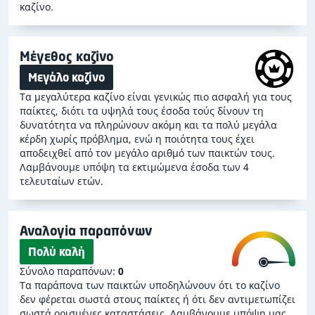
καζίνο.
Προειδοποίηση: Το Paribahis Casino έχει
ημερήσιο όριο καθαρού κέρδους TL
Μέγεθος καζίνο
500.000.
Αυτό σημαίνει ότι το καθαρό
Μεγάλο καζίνο
κέρδος σας δεν μπορεί να είναι μεγαλύτερο
Τα μεγαλύτερα καζίνο είναι γενικώς πιο ασφαλή για τους
από TL 500.000 σε μία ημέρα, όπου το
παίκτες, διότι τα υψηλά τους έσοδα τούς δίνουν τη
«καθαρό κέρδος» ορίζεται ως η διαφορά
δυνατότητα να πληρώνουν ακόμη και τα πολύ μεγάλα
ανάμεσα στο σύνολο των κερδών σας και
κέρδη χωρίς πρόβλημα, ενώ η ποιότητα τους έχει
των χρημάτων που ποντάρατε. Αν κερδίσετε
αποδειχθεί από τον μεγάλο αριθμό των παικτών τους.
περισσότερα, δεν θα πάρετε τα χρήματα
Λαμβάνουμε υπόψη τα εκτιμώμενα έσοδα των 4
τελευταίων ετών.
πάνω απ’ αυτό το όριο. Θεωρούμε ότι
οποιοδήποτε όριο κέρδους είναι εξαιρετικά
άδικο για τους παίκτες και αποτελεί αιτία
Αναλογία παραπόνων
χαμηλότερης βαθμολογίας από εμάς για όλα
Πολύ καλή
τα καζίνο που εφαρμόζουν αυτού του είδους
τον περιορισμό, εκτός αν το όριο κέρδους
Σύνολο παραπόνων:
0
επιβάλλεται από εξωτερικούς παράγοντες,
Τα παράπονα των παικτών υποδηλώνουν ότι το καζίνο
δεν φέρεται σωστά στους παίκτες ή ότι δεν αντιμετωπίζει
όπως π.χ. από τοπικές ρυθμιστικές αρχές.
σωστά ορισμένες καταστάσεις. Λαμβάνουμε υπόψη μας