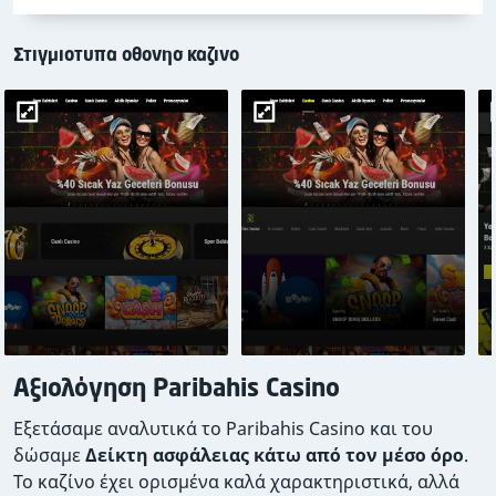
Στιγμιοτυπα οθονησ καζινο
Αξιολόγηση Paribahis Casino
Εξετάσαμε αναλυτικά το Paribahis Casino και του
δώσαμε
Δείκτη ασφάλειας κάτω από τον μέσο όρο
.
Το καζίνο έχει ορισμένα καλά χαρακτηριστικά, αλλά