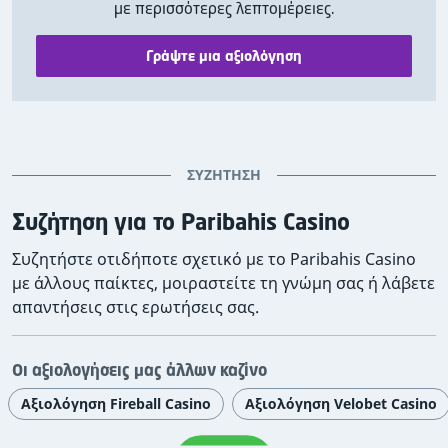
με περισσότερες λεπτομέρειες.
Γράψτε μια αξιολόγηση
ΣΥΖΉΤΗΣΗ
Συζήτηση για το Paribahis Casino
Συζητήστε οτιδήποτε σχετικό με το Paribahis Casino
με άλλους παίκτες, μοιραστείτε τη γνώμη σας ή λάβετε
απαντήσεις στις ερωτήσεις σας.
Οι αξιολογήσεις μας άλλων καζίνο
Αξιολόγηση Fireball Casino
Αξιολόγηση Velobet Casino