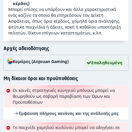
κέρδος)
Μπορεί επίσης να υπάρξουν και άλλα χαρακτηριστικά
ενός καζίνο τα οποία θα επηρεάσουν τον Δείκτη
Ασφάλειας, όπως όρια κέρδους, χαμηλά όρια ανάληψης,
ψεύτικα παιχνίδια ή άδειες, κακή ή καθόλου υποστήριξη
πελατών, δίκτυο επίγειων καταστημάτων, κ.λπ.
Αρχές αδειοδότησης
Κομόρες (Anjouan Gaming)
Επαληθευμένη
Μη δίκαιοι όροι και προϋποθέσεις
Οι κοινές στρατηγικές κυνηγιού μπόνους μπορεί να
θεωρηθούν ως σοβαρή παραβίαση των Όρων και
Προϋποθέσεων
Εμφάνιση πλήρους κανόνας και της ανάλυσής μας
Το παιχνίδι χαμηλού κινδύνου μπορεί να οδηγήσει σε