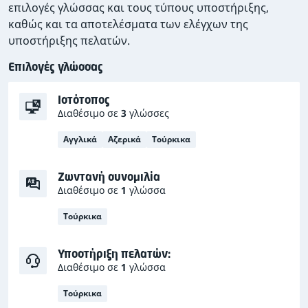
επιλογές γλώσσας και τους τύπους υποστήριξης,
καθώς και τα αποτελέσματα των ελέγχων της
υποστήριξης πελατών.
Επιλογές γλώσσας
Ιστότοπος
Διαθέσιμο σε
3
γλώσσες
Αγγλικά
Αζερικά
Τούρκικα
Ζωντανή συνομιλία
Διαθέσιμο σε
1
γλώσσα
Τούρκικα
Υποστήριξη πελατών:
Διαθέσιμο σε
1
γλώσσα
Τούρκικα