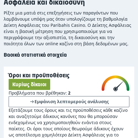
Ασφάλεια και δικαιοσύνη
μεγάλο ποσό.
Ρίξτε μια ματιά στις επεξηγήσεις των παραγόντων που
Δεν βρήκαμε
κανένα σχετικό παράπονο
για αυτό το
λαμβάνουμε υπόψη μας όταν υπολογίζουμε τη βαθμολογία
καζίνο.
Δείκτη Ασφάλειας του Paribahis Casino. Ο Δείκτης Ασφάλειας
είναι η βασική μέτρηση που χρησιμοποιούμε για να
περιγράψουμε την αξιοπιστία, τη δικαιοσύνη και την
Προειδοποίηση:
Το Paribahis Casino έχει
ποιότητα όλων των online καζίνο στη βάση δεδομένων μας.
συγκεκριμένες ενότητες στους Όρους και
Βασικά στατιστικά στοιχεία
Προϋποθέσεις για τα Μπόνους που θεωρούμε ότι
είναι
άδικοι για τους παίκτες του καζίνο
. Οι
συγκεκριμένοι όροι και προϋποθέσεις μπορεί να
Όροι και προϋποθέσεις
σας δημιουργήσουν κάποιο πρόβλημα, αν
Κυρίως δίκαιοι
αποφασίσετε να επωφεληθείτε από τα μπόνους ή
τις προσφορές του καζίνο. Για αυτόν τον λόγο,
Προβλήματα που βρέθηκαν:
2
σας συμβουλεύουμε να βρείτε ένα άλλο καζίνο με
Εμφάνιση λεπτομερούς ανάλυσης
δίκαιους κανόνες ή να δείξετε τουλάχιστον
Εξετάζουμε τους όρους και τις προϋποθέσεις κάθε καζίνο
ιδιαίτερη προσοχή στους όρους και
και αναζητούμε άδικους κανόνες που θα μπορούσαν
προϋποθέσεις αυτού του καζίνο, αν αποφασίσετε
ενδεχομένως να χρησιμοποιηθούν ενάντια στους
παίκτες. Οι όροι τους οποίους θεωρούμε άδικους έχουν
να παίξετε σε αυτό.
ως αποτέλεσμα χαμηλότερο Δείκτη Ασφάλειας για το