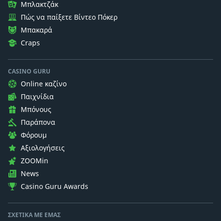
Μπλακτζάκ
Πώς να παίξετε Βίντεο Πόκερ
Μπακαρά
Craps
CASINO GURU
Online καζίνο
Παιχνίδια
Μπόνους
Παράπονα
Φόρουμ
Αξιολογήσεις
ZOOMin
News
Casino Guru Awards
ΣΧΕΤΙΚΆ ΜΕ ΕΜΆΣ