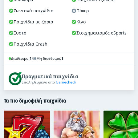
Ζωντανά παιχνίδια
Πόκερ
Παιχνίδια με ζάρια
Κίνο
Ξυστό
Στοιχηματισμός eSports
Παιχνίδια Crash
Διαθέσιμο:
14
Μη διαθέσιμο:
1
Πραγματικά παιχνίδια
Επαληθευμένο από
Gamecheck
Τα πιο δημοφιλή παιχνίδια