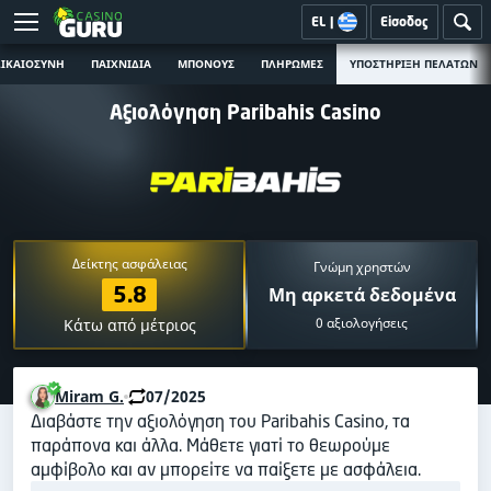
EL
|
Είσοδος
ΔΙΚΑΙΟΣΎΝΗ
ΠΑΙΧΝΊΔΙΑ
ΜΠΌΝΟΥΣ
ΠΛΗΡΩΜΈΣ
ΥΠΟΣΤΉΡΙΞΗ ΠΕΛΑΤΏΝ
Αξιολόγηση Paribahis Casino
Δείκτης ασφάλειας
Γνώμη χρηστών
5.8
Μη αρκετά δεδομένα
0 αξιολογήσεις
Κάτω από μέτριος
Miram G.
07/2025
Διαβάστε την αξιολόγηση του Paribahis Casino, τα
παράπονα και άλλα. Μάθετε γιατί το θεωρούμε
αμφίβολο και αν μπορείτε να παίξετε με ασφάλεια.