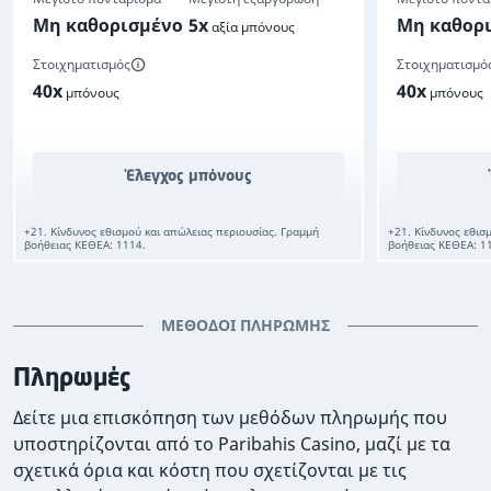
Μη καθορισμένο
5x
Μη καθορ
αξία μπόνους
Στοιχηματισμός
Στοιχηματισμό
40x
40x
μπόνους
μπόνους
Έλεγχος μπόνους
+21. Κίνδυνος εθισμού και απώλειας περιουσίας. Γραμμή
+21. Κίνδυνος εθισ
βοήθειας ΚΕΘΕΑ: 1114.
βοήθειας ΚΕΘΕΑ: 1
ΜΈΘΟΔΟΙ ΠΛΗΡΩΜΉΣ
Πληρωμές
Δείτε μια επισκόπηση των μεθόδων πληρωμής που
υποστηρίζονται από το Paribahis Casino, μαζί με τα
σχετικά όρια και κόστη που σχετίζονται με τις