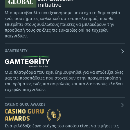
Μια πρωτοβουλία που ξεκινήσαμε με στόχο τη δημιουργία
ενός συστήματος καθολικού αυτο-αποκλεισμού, που θα
επιτρέπει στους ευάλωτους παίκτες να μπλοκάρουν την
πρόσβασή τους σε όλες τις ευκαιρίες online τυχερών
παιχνιδιών.
GAMTEGRITY
Μια πλατφόρμα που έχει δημιουργηθεί για να επιδείξει όλες
μας τις προσπάθειες που στοχεύουν στην πραγματοποίηση
του οράματος ενός πιο ασφαλούς και πιο διαφανούς κλάδου
τυχερών παιχνιδιών.
CASINO GURU AWARDS
Ένα φιλόδοξο έργο στόχος του οποίου είναι να τιμήσει τις