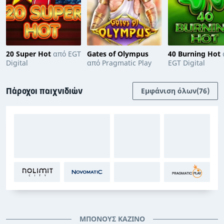
20 Super Hot
από EGT
Gates of Olympus
40 Burning Hot
Digital
από Pragmatic Play
EGT Digital
Πάροχοι παιχνιδιών
Εμφάνιση όλων
(76)
ΜΠΌΝΟΥΣ ΚΑΖΊΝΟ