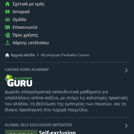
Σχετικά με εμάς
Ιστορικό
Ομάδα
Επικοινωνία
Όροι χρήσης
Χάρτης ιστότοπου
Αρχική σελίδα
Αξιολόγηση Paribahis Casino
CASINO GURU ACADEMY
Δωρεάν επαγγελματικά εκπαιδευτικά μαθήματα για
υπαλλήλους online καζίνο, με στόχο τις καλύτερες πρακτικές
του κλάδου, τη βελτίωση της εμπειρίας των παικτών, και τη
δίκαιη προσέγγιση στα τυχερά παιχνίδια.
GLOBAL SELF-EXCLUSION INITIATIVE