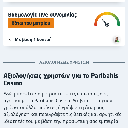
Βαθμολογία live συνομιλίας
Κάτω του μετρίου
Με βάση
1
δοκιμή
ΑΞΙΟΛΟΓΉΣΕΙΣ ΧΡΗΣΤΏΝ
Αξιολογήσεις χρηστών για το Paribahis
Casino
Εδώ μπορείτε να μοιραστείτε τις εμπειρίες σας
σχετικά με το Paribahis Casino. Διαβάστε τι έχουν
γράψει οι άλλοι παίκτες ή γράψτε τη δική σας
αξιολόγηση και περιγράψτε τις θετικές και αρνητικές
ιδιότητές του με βάση την προσωπική σας εμπειρία.