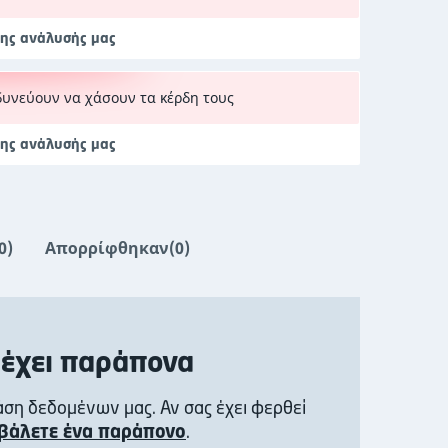
της ανάλυσής μας
δυνεύουν να χάσουν τα κέρδη τους
της ανάλυσής μας
0)
Απορρίφθηκαν
(0)
ιέχει παράπονα
άση δεδομένων μας. Αν σας έχει φερθεί
βάλετε ένα παράπονο
.