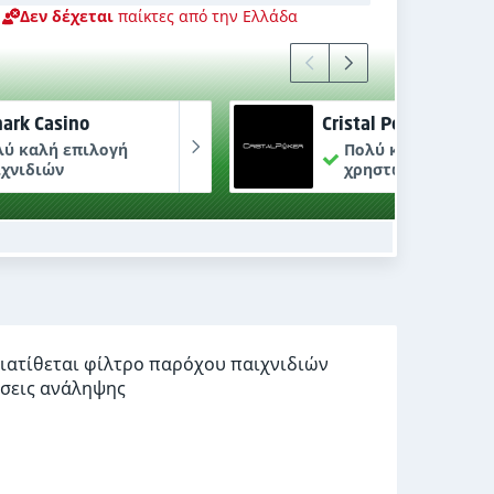
Δεν δέχεται
παίκτες από την Ελλάδα
ark Casino
Cristal Poker Casino
λύ καλή επιλογή
Πολύ καλή βαθμολ
ιχνιδιών
χρηστών
διατίθεται φίλτρο παρόχου παιχνιδιών
σεις ανάληψης