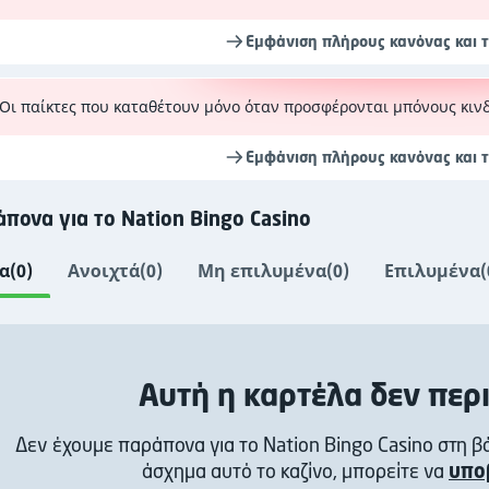
Εμφάνιση πλήρους κανόνας και 
Οι παίκτες που καταθέτουν μόνο όταν προσφέρονται μπόνους κιν
Εμφάνιση πλήρους κανόνας και 
πονα για το Nation Bingo Casino
α
(0)
Ανοιχτά
(0)
Μη επιλυμένα
(0)
Επιλυμένα
(
Αυτή η καρτέλα δεν περ
Δεν έχουμε παράπονα για το Nation Bingo Casino στη β
άσχημα αυτό το καζίνο, μπορείτε να
υπο