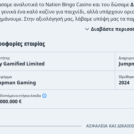
άσαμε αναλυτικά το Nation Bingo Casino και του δώσαμε
Δ
ι γενικά ένα καλό καζίνο για παιχνίδι, αλλά υπάρχουν ορι
ημάνουμε. Στην αξιολόγησή μας, λάβαμε υπόψη μας τα πα
μώμενα έσοδα, την άδεια, τη γνησιότητα των παιχνιδιών, 
Διαβάστε περισσ
 δίκαιοι είναι οι όροι και οι προϋποθέσεις, τα όρια ανάλ
γοντες. Διαβάστε την πλήρη αξιολόγησή μας παρακάτω, γι
οφορίες εταιρίας
ο.
κτήτης
Διαχειρι
ωνα με τις έρευνες και τους υπολογισμούς μας, το Nation 
y Gamified Limited
Jumpm
νο
όσον αφορά τα συνολικά έσοδα. Τα έσοδα ενός καζίνο 
λύτερα καζίνο δεν έχουν συνήθως πρόβλημα να πληρώνουν
τφόρμα
Ιδρύθηκε
mpman Gaming
2024
χομένως να μην μπορούν να σας πληρώσουν αν καταφέρετε
λεπόμενα ετήσια έσοδα
βρήκαμε
κανένα σχετικό παράπονο
για αυτό το καζίνο.
.000.000 €
Προειδοποίηση:
Το Nation Bingo Casino έχει συγκεκριμέν
ΑΣΦΆΛΕΙΑ ΚΑΙ ΔΙΚΑΙΟ
Προϋποθέσεις για τα Μπόνους που θεωρούμε ότι είναι
άδ