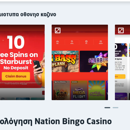
μιοτυπα οθονησ καζινο
ιολόγηση Nation Bingo Casino