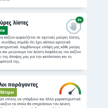
0x
ύρες λίστες
ne
να καζίνο εμφανίζεται σε σχετικές μαύρες λίστες,
ι συνήθως σημάδι ότι έχει κάποια αρνητικά
κτηριστικά. Λαμβάνουμε υπόψη μας κάθε μαύρη
α και μειώνουμε τον Δείκτη Ασφάλειας του καζίνο
ι της άποψης μας για την κατάσταση και τη
ρότητά της.
λοι παράγοντες
δέτεροι
εί επίσης να υπάρξουν και άλλα χαρακτηριστικά
 καζίνο τα οποία θα επηρεάσουν τον Δείκτη