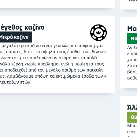
έγεθος καζίνο
Μα
Μικρό καζίνο
No
 μεγαλύτερα καζίνο είναι γενικώς πιο ασφαλή για
Αν έ
υς παίκτες, διότι τα υψηλά τους έσοδα τούς δίνουν
είνα
 δυνατότητα να πληρώνουν ακόμη και τα πολύ
χαρα
γάλα κέρδη χωρίς πρόβλημα, ενώ η ποιότητα τους
λίστ
ει αποδειχθεί από τον μεγάλο αριθμό των παικτών
βάσε
υς. Λαμβάνουμε υπόψη τα εκτιμώμενα έσοδα των 4
σοβα
λευταίων ετών.
Άλ
Ου
Μπορ
ενός