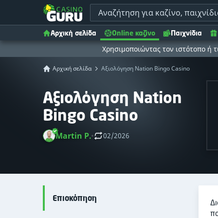
Αρχική σελίδα
Online καζίνο
Παιχνίδια
Χρησιμοποιώντας τον ιστότοπο ή τ
Αρχική σελίδα
Αξιολόγηση Nation Bingo Casino
Αξιολόγηση Nation
Bingo Casino
Martin P.
02/2026
Επισκόπηση
Δι
πα