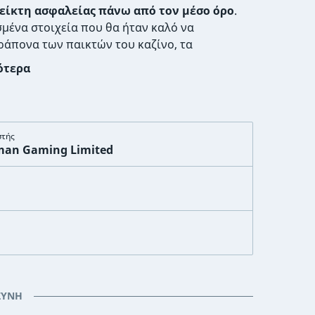
είκτη ασφαλείας πάνω από τον μέσο όρο
.
σμένα στοιχεία που θα ήταν καλό να
ράπονα των παικτών του καζίνο, τα
την ποιότητα της εξυπηρέτησης πελατών, το
ότερα
ηψης και κέρδους, καθώς και άλλους
α να μάθετε περισσότερα σχετικά με αυτό το
στής
Bingo Casino είναι ένα
μικρότερο online
an Gaming Limited
είναι ένας σημαντικός παράγοντας, καθώς τα
 τα μεγάλα κέρδη, ενώ τα μικρότερα καζίνο
 να κερδίσετε ένα μεγάλο ποσό.
ες ενότητες στους Όρους και
ΣΎΝΗ
ικοι για τους παίκτες του καζίνο
. Οι