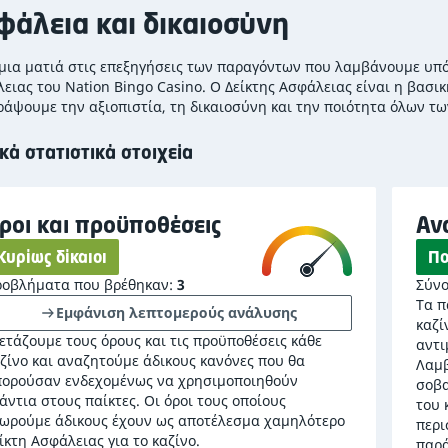
συγκεκριμένοι όροι και προϋποθέσεις μπορεί να σας δημ
φάλεια και δικαιοσύνη
αποφασίσετε να επωφεληθείτε από τα μπόνους ή τις προσφ
συμβουλεύουμε να βρείτε ένα άλλο καζίνο με δίκαιους καν
 μια ματιά στις επεξηγήσεις των παραγόντων που λαμβάνουμε υπ
προσοχή στους όρους και προϋποθέσεις αυτού του καζίνο,
ειας του Nation Bingo Casino. Ο Δείκτης Ασφάλειας είναι η βασι
ράψουμε την αξιοπιστία, τη δικαιοσύνη και την ποιότητα όλων τω
κά στατιστικά στοιχεία
ation Bingo Casino έχει Δείκτη ασφάλειας πάνω από τον μ
ι πιστεύουμε ότι έχει πολλά καλά χαρακτηριστικά, αλλά υ
υμε καλύτερη βαθμολογία. Παρ’ όλα αυτά, μπορείτε να πε
ροι και προϋποθέσεις
Αν
νιδιού σε αυτό το καζίνο.
Κυρίως δίκαιοι
Πο
ροβλήματα που βρέθηκαν:
3
Σύν
Τα π
Εμφάνιση λεπτομερούς ανάλυσης
καζί
ετάζουμε τους όρους και τις προϋποθέσεις κάθε
αντι
ζίνο και αναζητούμε άδικους κανόνες που θα
Λαμβ
ορούσαν ενδεχομένως να χρησιμοποιηθούν
σοβα
άντια στους παίκτες. Οι όροι τους οποίους
του 
ωρούμε άδικους έχουν ως αποτέλεσμα χαμηλότερο
περι
ίκτη Ασφάλειας για το καζίνο.
παρ