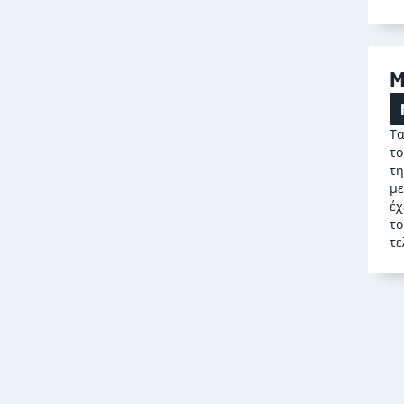
Μ
Τα
το
τη
με
έχ
το
τε