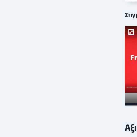
Στιγ
Αξ