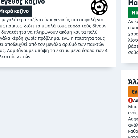
έγεθος καζίνο
Μα
Μικρό καζίνο
No
 μεγαλύτερα καζίνο είναι γενικώς πιο ασφαλή για
Αν έ
υς παίκτες, διότι τα υψηλά τους έσοδα τούς δίνουν
είνα
 δυνατότητα να πληρώνουν ακόμη και τα πολύ
χαρα
γάλα κέρδη χωρίς πρόβλημα, ενώ η ποιότητα τους
λίστ
ει αποδειχθεί από τον μεγάλο αριθμό των παικτών
βάσε
υς. Λαμβάνουμε υπόψη τα εκτιμώμενα έσοδα των 4
σοβα
λευταίων ετών.
Άλ
Ελ
Λε
Μπορ
ενός
Ασφά
ανάλ
καθό
κατα