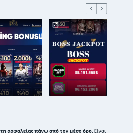
κτη ασφαλείας πάνω από τον μέσο όρο
. Είναι