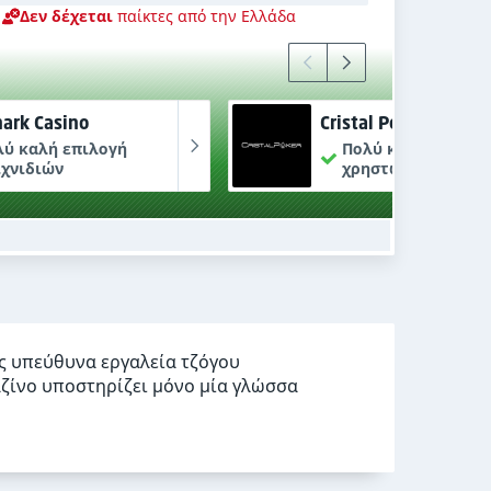
Δεν δέχεται
παίκτες από την Ελλάδα
ark Casino
Cristal Poker Casino
λύ καλή επιλογή
Πολύ καλή βαθμολ
ιχνιδιών
χρηστών
ς υπεύθυνα εργαλεία τζόγου
αζίνο υποστηρίζει μόνο μία γλώσσα