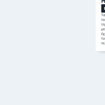
Μ
Τα
το
τη
με
έχ
το
τε