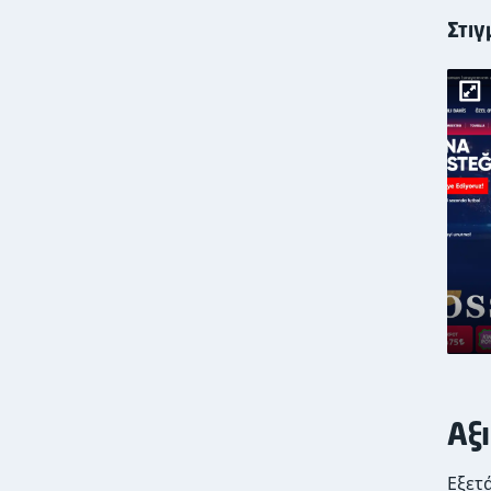
Στιγ
Αξ
Εξετ