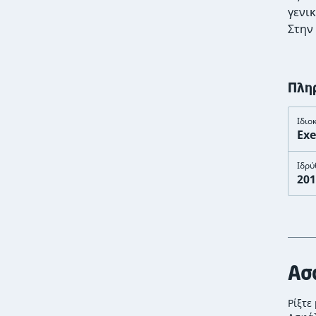
γενι
Στην
άδει
όροι
πλήρ
Πληρ
Σύμφ
Ιδιο
όσον
Exe
μεγα
ενδε
Ιδρύ
201
Το M
Δεν 
Ασ
Ρίξτε