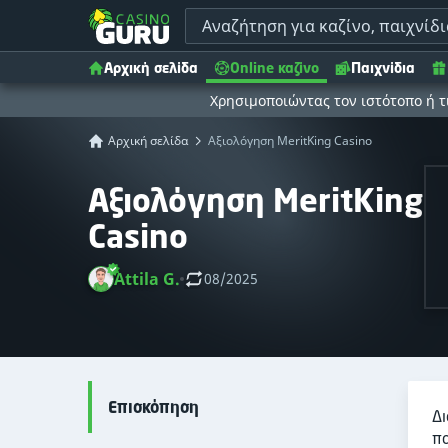
Αρχική σελίδα
Online καζίνο
Παιχνίδια
Χρησιμοποιώντας τον ιστότοπο ή τ
Αρχική σελίδα
Αξιολόγηση MeritKing Casino
Αξιολόγηση MeritKing
Casino
Attila G.
08/2025
Επισκόπηση
Δι
πα