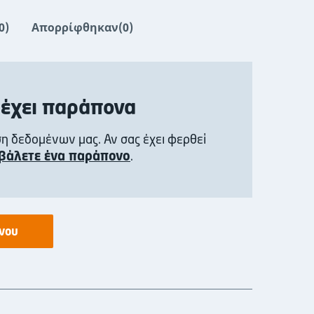
0)
Απορρίφθηκαν
(0)
ιέχει παράπονα
ση δεδομένων μας. Αν σας έχει φερθεί
βάλετε ένα παράπονο
.
νου