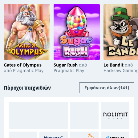
Gates of Olympus
Sugar Rush
από
Le Bandit
από
από Pragmatic Play
Pragmatic Play
Hacksaw Gamin
Πάροχοι παιχνιδιών
Εμφάνιση όλων
(141)