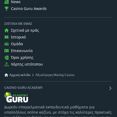
News
Casino Guru Awards
ΣΧΕΤΙΚΆ ΜΕ ΕΜΆΣ
Σχετικά με εμάς
Ιστορικό
Ομάδα
Επικοινωνία
Όροι χρήσης
Χάρτης ιστότοπου
Αρχική σελίδα
Αξιολόγηση Markaj Casino
CASINO GURU ACADEMY
Δωρεάν επαγγελματικά εκπαιδευτικά μαθήματα για
υπαλλήλους online καζίνο, με στόχο τις καλύτερες πρακτικές