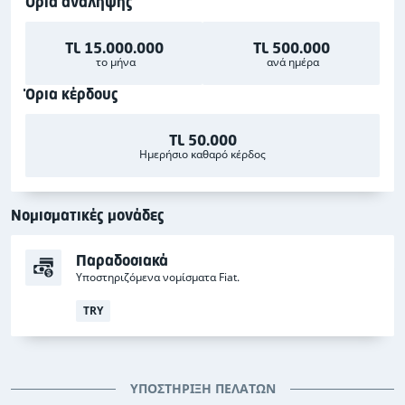
Όρια ανάληψης
TL 15.000.000
TL 500.000
το μήνα
ανά ημέρα
Όρια κέρδους
TL 50.000
Ημερήσιο καθαρό κέρδος
Νομισματικές μονάδες
Παραδοσιακά
Υποστηριζόμενα νομίσματα Fiat.
TRY
ΥΠΟΣΤΉΡΙΞΗ ΠΕΛΑΤΏΝ