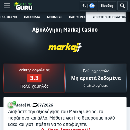
EL
|
Είσοδος
ΔΙΚΑΙΟΣΎΝΗ
ΠΑΙΧΝΊΔΙΑ
ΜΠΌΝΟΥΣ
ΠΛΗΡΩΜΈΣ
ΥΠΟΣΤΉΡΙΞΗ ΠΕΛΑΤΏΝ
Αξιολόγηση Markaj Casino
Δείκτης ασφάλειας
Γνώμη χρηστών
3.3
Μη αρκετά δεδομένα
0 αξιολογήσεις
Πολύ χαμηλός
Matej N.
07/2026
Διαβάστε την αξιολόγηση του Markaj Casino, τα
παράπονα και άλλα. Μάθετε γιατί το θεωρούμε πολύ
κακό και γιατί πρέπει να το αποφύγετε.
Προειδοποιήσεις (1)