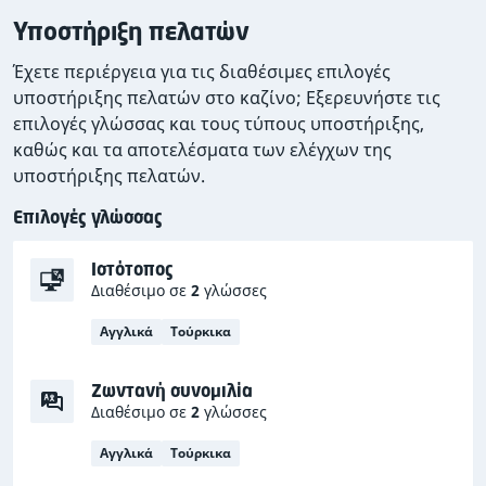
Υποστήριξη πελατών
Έχετε περιέργεια για τις διαθέσιμες επιλογές
υποστήριξης πελατών στο καζίνο; Εξερευνήστε τις
επιλογές γλώσσας και τους τύπους υποστήριξης,
καθώς και τα αποτελέσματα των ελέγχων της
υποστήριξης πελατών.
Επιλογές γλώσσας
Ιστότοπος
Διαθέσιμο σε
2
γλώσσες
Αγγλικά
Τούρκικα
Ζωντανή συνομιλία
Διαθέσιμο σε
2
γλώσσες
Αγγλικά
Τούρκικα