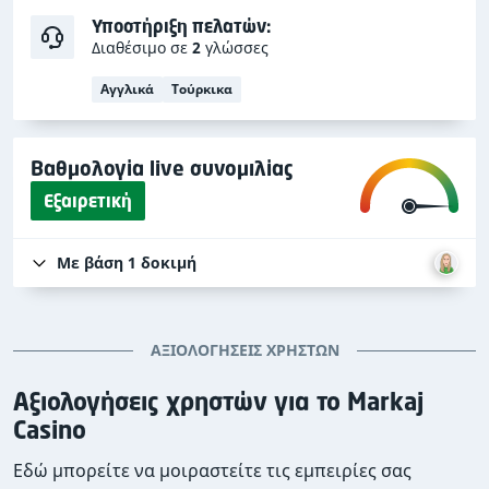
Υποστήριξη πελατών:
Διαθέσιμο σε
2
γλώσσες
Αγγλικά
Τούρκικα
Βαθμολογία live συνομιλίας
Εξαιρετική
Με βάση
1
δοκιμή
ΑΞΙΟΛΟΓΉΣΕΙΣ ΧΡΗΣΤΏΝ
Αξιολογήσεις χρηστών για το Markaj
Casino
Εδώ μπορείτε να μοιραστείτε τις εμπειρίες σας