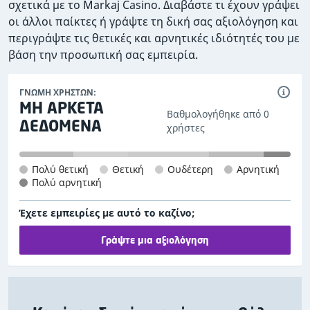
σχετικά με το Markaj Casino. Διαβάστε τι έχουν γράψει
οι άλλοι παίκτες ή γράψτε τη δική σας αξιολόγηση και
περιγράψτε τις θετικές και αρνητικές ιδιότητές του με
βάση την προσωπική σας εμπειρία.
ΓΝΏΜΗ ΧΡΗΣΤΏΝ:
ΜΗ ΑΡΚΕΤΆ
Βαθμολογήθηκε από 0
ΔΕΔΟΜΈΝΑ
χρήστες
Πολύ θετική
Θετική
Ουδέτερη
Αρνητική
Πολύ αρνητική
Έχετε εμπειρίες με αυτό το καζίνο;
Γράψτε μια αξιολόγηση