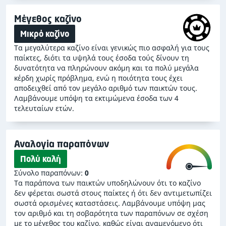
ημερήσιο όριο καθαρού κέρδους TL 50.000.
Μέγεθος καζίνο
Αυτό σημαίνει ότι το καθαρό κέρδος σας δεν
μπορεί να είναι μεγαλύτερο από TL 50.000 σε
Μικρό καζίνο
μία ημέρα, όπου το «καθαρό κέρδος»
Τα μεγαλύτερα καζίνο είναι γενικώς πιο ασφαλή για τους
ορίζεται ως η διαφορά ανάμεσα στο σύνολο
παίκτες, διότι τα υψηλά τους έσοδα τούς δίνουν τη
δυνατότητα να πληρώνουν ακόμη και τα πολύ μεγάλα
των κερδών σας και των χρημάτων που
κέρδη χωρίς πρόβλημα, ενώ η ποιότητα τους έχει
ποντάρατε. Αν κερδίσετε περισσότερα, δεν
αποδειχθεί από τον μεγάλο αριθμό των παικτών τους.
θα πάρετε τα χρήματα πάνω απ’ αυτό το
Λαμβάνουμε υπόψη τα εκτιμώμενα έσοδα των 4
όριο. Θεωρούμε ότι οποιοδήποτε όριο
τελευταίων ετών.
κέρδους είναι εξαιρετικά άδικο για τους
παίκτες και αποτελεί αιτία χαμηλότερης
βαθμολογίας από εμάς για όλα τα καζίνο που
Αναλογία παραπόνων
εφαρμόζουν αυτού του είδους τον
Πολύ καλή
περιορισμό, εκτός αν το όριο κέρδους
Σύνολο παραπόνων:
0
επιβάλλεται από εξωτερικούς παράγοντες,
Τα παράπονα των παικτών υποδηλώνουν ότι το καζίνο
όπως π.χ. από τοπικές ρυθμιστικές αρχές.
δεν φέρεται σωστά στους παίκτες ή ότι δεν αντιμετωπίζει
σωστά ορισμένες καταστάσεις. Λαμβάνουμε υπόψη μας
τον αριθμό και τη σοβαρότητα των παραπόνων σε σχέση
Με βάση τις πληροφορίες που συλλέξαμε στην
με το μέγεθος του καζίνο, καθώς είναι αναμενόμενο ότι