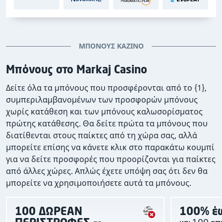
ΜΠΌΝΟΥΣ ΚΑΖΊΝΟ
Μπόνους στο Markaj Casino
Δείτε όλα τα μπόνους που προσφέρονται από το {1},
συμπεριλαμβανομένων των προσφορών μπόνους
χωρίς κατάθεση και των μπόνους καλωσορίσματος
πρώτης κατάθεσης. Θα δείτε πρώτα τα μπόνους που
διατίθενται στους παίκτες από τη χώρα σας, αλλά
μπορείτε επίσης να κάνετε κλικ στο παρακάτω κουμπί
για να δείτε προσφορές που προορίζονται για παίκτες
από άλλες χώρες. Απλώς έχετε υπόψη σας ότι δεν θα
μπορείτε να χρησιμοποιήσετε αυτά τα μπόνους.
100 ΔΩΡΕΑΝ
100% έω