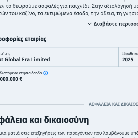
δεν το θεωρούμε ασφαλές για παιχνίδι. Στην αξιολόγησή 
τών του καζίνο, τα εκτιμώμενα έσοδα, την άδεια, τη γνησ
ηρέτησης πελατών, το πόσο δίκαιοι είναι οι όροι και οι 
Διαβάστε περισσ
ς και άλλους παράγοντες. Διαβάστε την πλήρη αξιολόγησ
κά με αυτό το καζίνο.
οφορίες εταιρίας
ωνα με τις έρευνες και τους υπολογισμούς μας, το LuckNa
κτήτης
Ιδρύθηκε
νο
όσον αφορά τα συνολικά έσοδα. Τα έσοδα ενός καζίνο 
t Global Era Limited
2025
λύτερα καζίνο δεν έχουν συνήθως πρόβλημα να πληρώνουν
χομένως να μην μπορούν να σας πληρώσουν αν καταφέρετε
λεπόμενα ετήσια έσοδα
.000.000 €
καμε
ένα σχετικό παράπονο
για αυτό το καζίνο. Εξαιτίας
νο
667 αρνητικούς πόντους
. Μπορείτε να βρείτε περισσ
τους αρνητικούς πόντους στο τμήμα «Επεξήγηση του Δείκτ
ΑΣΦΆΛΕΙΑ ΚΑΙ ΔΙΚΑΙΟ
φάλεια και δικαιοσύνη
Προειδοποίηση:
Το LuckNation Casino έχει συγκεκριμένε
 μια ματιά στις επεξηγήσεις των παραγόντων που λαμβάνουμε υπ
για τα Μπόνους που θεωρούμε ότι είναι
άδικοι για τους 