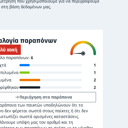
ή μέτρηση που χρησιμοποιούμε για να περιγράψουμε
ποιο πρόβλημα, αν αποφασίσετε να
νο στη βάση δεδομένων μας.
. Για αυτόν τον λόγο, σας συμβουλεύουμε
ετε τουλάχιστον ιδιαίτερη προσοχή στους
ε να παίξετε σε αυτό.
αλογία παραπόνων
λύ κακή
ο όριο καθαρού κέρδους 100.000 €.
Αυτό
ολο παραπόνων:
6
αι μεγαλύτερο από 100.000 € σε μία ημέρα,
χτά
1
άμεσα στο σύνολο των κερδών σας και των
επιλυμένα
1
, δεν θα πάρετε τα χρήματα πάνω απ’
υμένα
2
ς είναι εξαιρετικά άδικο για τους
ρρίφθηκαν
2
 από εμάς για όλα τα καζίνο που
Περιήγηση στα παράπονα
 αν το όριο κέρδους επιβάλλεται από
ιστικές αρχές.
αράπονα των παικτών υποδηλώνουν ότι το
νο δεν φέρεται σωστά στους παίκτες ή ότι δεν
μετωπίζει σωστά ορισμένες καταστάσεις.
άνουμε υπόψη μας τον αριθμό και τη
ια το LuckNation Casino, το καζίνο αυτό έχει
ρότητα των παραπόνων σε σχέση με το μέγεθος