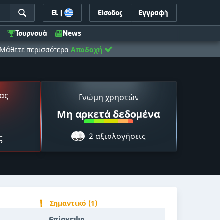
EL
|
Είσοδος
Εγγραφή
Τουρνουά
News
Μάθετε περισσότερα
Αποδοχή
ας
Γνώμη χρηστών
Μη αρκετά δεδομένα
2 αξιολογήσεις
ς
Σημαντικό (1)
Επίσκεψη