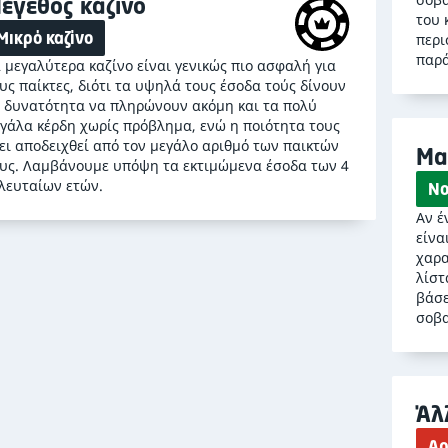
έγεθος καζίνο
του 
 χαμηλό Δείκτη ασφάλειας. Δεν σας προτείνουμε να παίξε
Μικρό καζίνο
περι
ο αποφύγετε.
παρ
 μεγαλύτερα καζίνο είναι γενικώς πιο ασφαλή για
υς παίκτες, διότι τα υψηλά τους έσοδα τούς δίνουν
 δυνατότητα να πληρώνουν ακόμη και τα πολύ
γάλα κέρδη χωρίς πρόβλημα, ενώ η ποιότητα τους
ει αποδειχθεί από τον μεγάλο αριθμό των παικτών
Μα
υς. Λαμβάνουμε υπόψη τα εκτιμώμενα έσοδα των 4
λευταίων ετών.
No
Αν έ
είνα
χαρα
λίστ
βάσε
σοβα
Άλ
Αρ