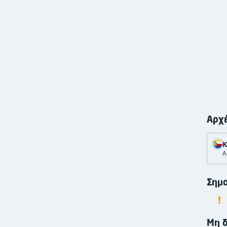
Αρχέ
Κ
A
Σημα
Μη δ