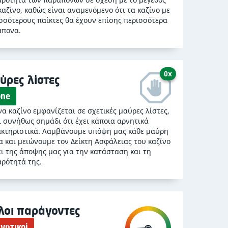
καζίνο, καθώς είναι αναμενόμενο ότι τα καζίνο με
τε σε αυτό το καζίνο και σας συμβουλεύουμε
σσότερους παίκτες θα έχουν επίσης περισσότερα
άπονα.
0x
ύρες λίστες
ne
να καζίνο εμφανίζεται σε σχετικές μαύρες λίστες,
ι συνήθως σημάδι ότι έχει κάποια αρνητικά
κτηριστικά. Λαμβάνουμε υπόψη μας κάθε μαύρη
α και μειώνουμε τον Δείκτη Ασφάλειας του καζίνο
ι της άποψης μας για την κατάσταση και τη
ρότητά της.
λοι παράγοντες
νητικοί