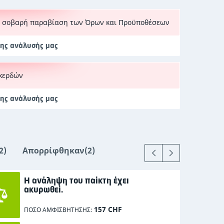
ως σοβαρή παραβίαση των Όρων και Προϋποθέσεων
της ανάλυσής μας
 κερδών
της ανάλυσής μας
2)
Απορρίφθηκαν
(2)
Η ανάληψη του παίκτη έχει
ακυρωθεί.
157 CHF
ΠΟΣΟ ΑΜΦΙΣΒΗΤΗΣΗΣ: