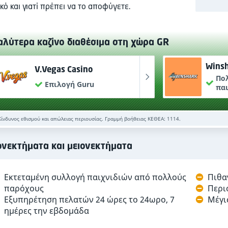
κό και γιατί πρέπει να το αποφύγετε.
αλύτερα καζίνο διαθέσιμα στη χώρα GR
Winsh
V.Vegas Casino
Πο
Επιλογή Guru
πα
Κίνδυνος εθισμού και απώλειας περιουσίας. Γραμμή βοήθειας ΚΕΘΕΑ: 1114.
νεκτήματα και μειονεκτήματα
Εκτεταμένη συλλογή παιχνιδιών από πολλούς
Πιθα
παρόχους
Περι
Εξυπηρέτηση πελατών 24 ώρες το 24ωρο, 7
Μέγι
ημέρες την εβδομάδα