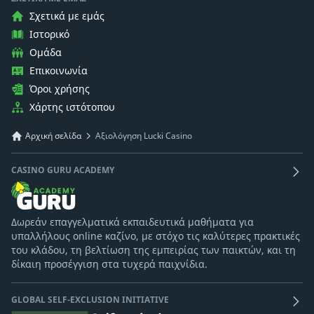
Σχετικά με εμάς
Ιστορικό
Ομάδα
Επικοινωνία
Όροι χρήσης
Χάρτης ιστότοπου
Αρχική σελίδα
Αξιολόγηση Lucki Casino
CASINO GURU ACADEMY
Δωρεάν επαγγελματικά εκπαιδευτικά μαθήματα για
υπαλλήλους online καζίνο, με στόχο τις καλύτερες πρακτικές
του κλάδου, τη βελτίωση της εμπειρίας των παικτών, και τη
δίκαιη προσέγγιση στα τυχερά παιχνίδια.
GLOBAL SELF-EXCLUSION INITIATIVE