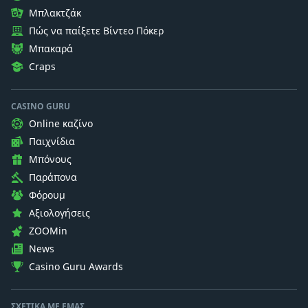
Μπλακτζάκ
Πώς να παίξετε Βίντεο Πόκερ
Μπακαρά
Craps
CASINO GURU
Online καζίνο
Παιχνίδια
Μπόνους
Παράπονα
Φόρουμ
Αξιολογήσεις
ZOOMin
News
Casino Guru Awards
ΣΧΕΤΙΚΆ ΜΕ ΕΜΆΣ