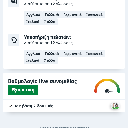
Διαθέσιμο σε
12
γλώσσες
Αγγλικά
Γαλλικά
Γερμανικά
Ισπανικά
Ιταλικά
7 άλλα
Υποστήριξη πελατών:
Διαθέσιμο σε
12
γλώσσες
Αγγλικά
Γαλλικά
Γερμανικά
Ισπανικά
Ιταλικά
7 άλλα
Βαθμολογία live συνομιλίας
Εξαιρετική
Με βάση
2
δοκιμές