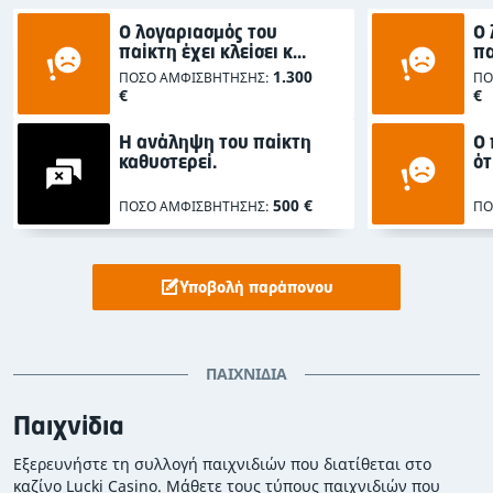
Ο λογαριασμός του
Ο 
παίκτη έχει κλείσει και
πα
τα κέρδη έχουν
1.300
ΠΟΣΟ ΑΜΦΙΣΒΗΤΗΣΗΣ:
ΠΟ
παρακρατηθεί.
€
€
Η ανάληψη του παίκτη
Ο 
καθυστερεί.
ότ
κα
500 €
ΠΟΣΟ ΑΜΦΙΣΒΗΤΗΣΗΣ:
ΠΟ
Υποβολή παράπονου
ΠΑΙΧΝΊΔΙΑ
Παιχνίδια
Εξερευνήστε τη συλλογή παιχνιδιών που διατίθεται στο
καζίνο Lucki Casino. Μάθετε τους τύπους παιχνιδιών που