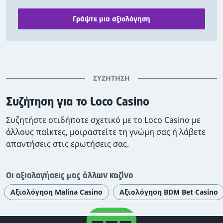
Γράψτε μια αξιολόγηση
ΣΥΖΉΤΗΣΗ
Συζήτηση για το Loco Casino
Συζητήστε οτιδήποτε σχετικό με το Loco Casino με
άλλους παίκτες, μοιραστείτε τη γνώμη σας ή λάβετε
απαντήσεις στις ερωτήσεις σας.
Οι αξιολογήσεις μας άλλων καζίνο
Αξιολόγηση Malina Casino
Αξιολόγηση BDM Bet Casino