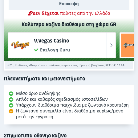
Επίσκεψη
Δεν δέχεται
παίκτες από την Ελλάδα
Καλύτερα καζίνο διαθέσιμα στη χώρα GR
V.Vegas Casino
Επιλογή Guru
+21. Κίνδυνος εθισμού και απώλειας περιουσίας. Γραμμή βοήθειας ΚΕΘΕΑ: 1114.
Πλεονεκτήματα και μειονεκτήματα
Μέσο όριο ανάληψης
Απλός και καθαρός σχεδιασμός ιστοσελίδων
Υπάρχουν διαθέσιμα παιχνίδια με ζωντανό κρουπιέρη
Η ζωντανή συνομιλία είναι διαθέσιμη κυρίως/μόνο
μετά την εγγραφή
Στιγμιοτυπα οθονησ καζινο