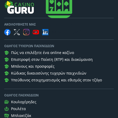
Casino Guru
ΑΚΟΛΟΥΘΉΣΤΕ ΜΑΣ
Θέλουμε να κατανοείτε τα τυχερά παιχνίδια.
ΟΔΗΓΌΣ ΤΥΧΕΡΏΝ ΠΑΙΧΝΙΔΙΏΝ
Πώς να επιλέξετε ένα online καζίνο
Επιστροφή στον Παίκτη (RTP) και διακύμανση
Μπόνους και προσφορές
Κώδικας δικαιοσύνης τυχερών παιχνιδιών
Υπεύθυνος στοιχηματισμός και εθισμός στον τζόγο
ΟΔΗΓΌΣ ΠΑΙΧΝΙΔΙΏΝ
Κουλοχέρηδες
Ρουλέτα
Μπλακτζάκ