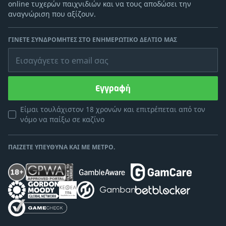
online τυχερών παιχνιδιών και να τους αποδώσει την
αναγνώριση που αξίζουν.
ΓΊΝΕΤΕ ΣΥΝΔΡΟΜΗΤΈΣ ΣΤΟ ΕΝΗΜΕΡΩΤΙΚΌ ΔΕΛΤΊΟ ΜΑΣ
Εισαγάγετε το email σας
Εγγραφή
Είμαι τουλάχιστον 18 χρονών και επιτρέπεται από τον
νόμο να παίξω σε καζίνο
ΠΑΊΖΕΤΕ ΥΠΕΎΘΥΝΑ ΚΑΙ ΜΕ ΜΈΤΡΟ.