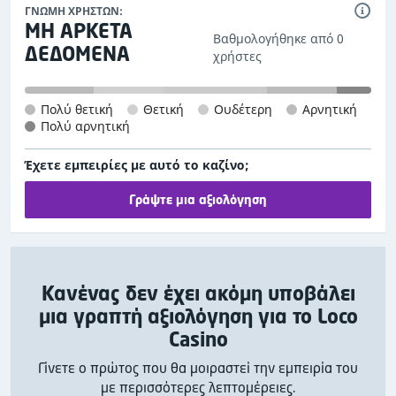
ΓΝΏΜΗ ΧΡΗΣΤΏΝ:
ΜΗ ΑΡΚΕΤΆ
Βαθμολογήθηκε από 0
ΔΕΔΟΜΈΝΑ
χρήστες
Πολύ θετική
Θετική
Ουδέτερη
Αρνητική
Πολύ αρνητική
Έχετε εμπειρίες με αυτό το καζίνο;
Γράψτε μια αξιολόγηση
Κανένας δεν έχει ακόμη υποβάλει
μια γραπτή αξιολόγηση για το Loco
Casino
Γίνετε ο πρώτος που θα μοιραστεί την εμπειρία του
με περισσότερες λεπτομέρειες.