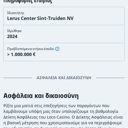
γνησιότητα των παιχνιδιών, την ποιότητα της
Πληροφορίες εταιρίας
εξυπηρέτησης πελατών, το πόσο δίκαιοι είναι οι όροι
Ιδιοκτήτης
και οι προϋποθέσεις, τα όρια ανάληψης και κέρδους,
Lerus Center Sint-Truiden NV
καθώς και άλλους παράγοντες. Διαβάστε την πλήρη
αξιολόγησή μας παρακάτω, για να μάθετε
Ιδρύθηκε
περισσότερα σχετικά με αυτό το καζίνο.
2024
Σύμφωνα με τις έρευνες και τους υπολογισμούς μας,
Προβλεπόμενα ετήσια έσοδα
το Loco Casino είναι ένα
μικρότερο online καζίνο
> 1.000.000 €
όσον αφορά τα συνολικά έσοδα. Τα έσοδα ενός καζίνο
είναι ένας σημαντικός παράγοντας, καθώς τα
μεγαλύτερα καζίνο δεν έχουν συνήθως πρόβλημα να
ΑΣΦΆΛΕΙΑ ΚΑΙ ΔΙΚΑΙΟΣΎΝΗ
πληρώνουν τα μεγάλα κέρδη, ενώ τα μικρότερα καζίνο
ενδεχομένως να μην μπορούν να σας πληρώσουν αν
καταφέρετε να κερδίσετε ένα μεγάλο ποσό.
Ασφάλεια και δικαιοσύνη
Δεν βρήκαμε
κανένα σχετικό παράπονο
για αυτό το
Ρίξτε μια ματιά στις επεξηγήσεις των παραγόντων που
λαμβάνουμε υπόψη μας όταν υπολογίζουμε τη βαθμολογία
καζίνο.
Δείκτη Ασφάλειας του Loco Casino. Ο Δείκτης Ασφάλειας είναι
η βασική μέτρηση που χρησιμοποιούμε για να περιγράψουμε
Με βάση όλες τις πληροφορίες που αναφέραμε σε