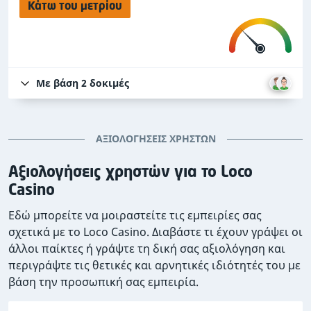
Κάτω του μετρίου
Με βάση
2
δοκιμές
ΑΞΙΟΛΟΓΉΣΕΙΣ ΧΡΗΣΤΏΝ
Αξιολογήσεις χρηστών για το Loco
Casino
Εδώ μπορείτε να μοιραστείτε τις εμπειρίες σας
σχετικά με το Loco Casino. Διαβάστε τι έχουν γράψει οι
άλλοι παίκτες ή γράψτε τη δική σας αξιολόγηση και
περιγράψτε τις θετικές και αρνητικές ιδιότητές του με
βάση την προσωπική σας εμπειρία.