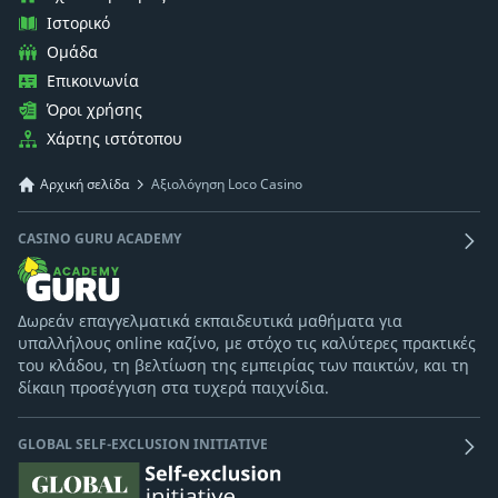
Ιστορικό
Ομάδα
Επικοινωνία
Όροι χρήσης
Χάρτης ιστότοπου
Αρχική σελίδα
Αξιολόγηση Loco Casino
CASINO GURU ACADEMY
Δωρεάν επαγγελματικά εκπαιδευτικά μαθήματα για
υπαλλήλους online καζίνο, με στόχο τις καλύτερες πρακτικές
του κλάδου, τη βελτίωση της εμπειρίας των παικτών, και τη
δίκαιη προσέγγιση στα τυχερά παιχνίδια.
GLOBAL SELF-EXCLUSION INITIATIVE