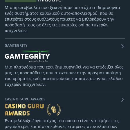
Μια πρωτοβουλία που ξεκινήσαμε με στόχο τη δημιουργία
ενός συστήματος καθολικού αυτο-αποκλεισμού, που θα
επιτρέπει στους ευάλωτους παίκτες να μπλοκάρουν την
πρόσβασή τους σε όλες τις ευκαιρίες online τυχερών
παιχνιδιών.
GAMTEGRITY
Μια πλατφόρμα που έχει δημιουργηθεί για να επιδείξει όλες
μας τις προσπάθειες που στοχεύουν στην πραγματοποίηση
του οράματος ενός πιο ασφαλούς και πιο διαφανούς κλάδου
τυχερών παιχνιδιών.
CASINO GURU AWARDS
Ένα φιλόδοξο έργο στόχος του οποίου είναι να τιμήσει τις
μεγαλύτερες και πιο υπεύθυνες εταιρείες στον κλάδο των