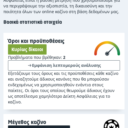
Ασφάλειας είναι η βασική μέτρηση που χρησιμοποιούμε για
να περιγράψουμε την αξιοπιστία, τη δικαιοσύνη και την
Προειδοποίηση:
Το Lance de Sorte Casino έχει
ποιότητα όλων των online καζίνο στη βάση δεδομένων μας.
συγκεκριμένες ενότητες στους Όρους και
Προϋποθέσεις για τα Μπόνους που θεωρούμε ότι
Βασικά στατιστικά στοιχεία
είναι
άδικοι για τους παίκτες του καζίνο
. Οι
συγκεκριμένοι όροι και προϋποθέσεις μπορεί να
Όροι και προϋποθέσεις
σας δημιουργήσουν κάποιο πρόβλημα, αν
αποφασίσετε να επωφεληθείτε από τα μπόνους ή
Κυρίως δίκαιοι
τις προσφορές του καζίνο. Για αυτόν τον λόγο,
Προβλήματα που βρέθηκαν:
2
σας συμβουλεύουμε να βρείτε ένα άλλο καζίνο με
Εμφάνιση λεπτομερούς ανάλυσης
δίκαιους κανόνες ή να δείξετε τουλάχιστον
Εξετάζουμε τους όρους και τις προϋποθέσεις κάθε καζίνο
ιδιαίτερη προσοχή στους όρους και
και αναζητούμε άδικους κανόνες που θα μπορούσαν
προϋποθέσεις αυτού του καζίνο, αν αποφασίσετε
ενδεχομένως να χρησιμοποιηθούν ενάντια στους
να παίξετε σε αυτό.
παίκτες. Οι όροι τους οποίους θεωρούμε άδικους έχουν
ως αποτέλεσμα χαμηλότερο Δείκτη Ασφάλειας για το
καζίνο.
Με βάση όλες τις πληροφορίες που αναφέραμε σε
αυτήν την αξιολόγηση, μπορούμε συμπερασματικά να
πούμε ότι το Lance de Sorte Casino είναι ένα πολύ
Μέγεθος καζίνο
καλό online καζίνο. Μπορείτε να περιμένετε ότι θα