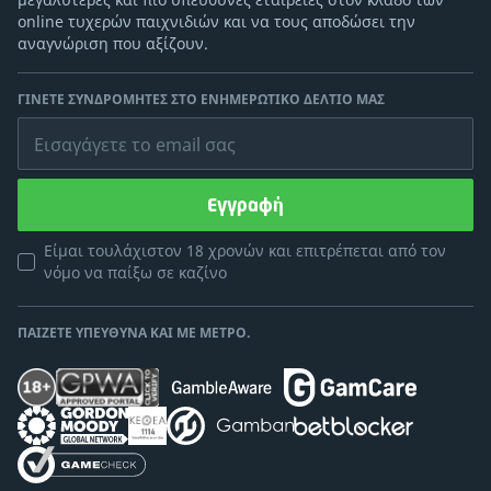
online τυχερών παιχνιδιών και να τους αποδώσει την
αναγνώριση που αξίζουν.
ΓΊΝΕΤΕ ΣΥΝΔΡΟΜΗΤΈΣ ΣΤΟ ΕΝΗΜΕΡΩΤΙΚΌ ΔΕΛΤΊΟ ΜΑΣ
Εισαγάγετε το email σας
Εγγραφή
Είμαι τουλάχιστον 18 χρονών και επιτρέπεται από τον
νόμο να παίξω σε καζίνο
ΠΑΊΖΕΤΕ ΥΠΕΎΘΥΝΑ ΚΑΙ ΜΕ ΜΈΤΡΟ.