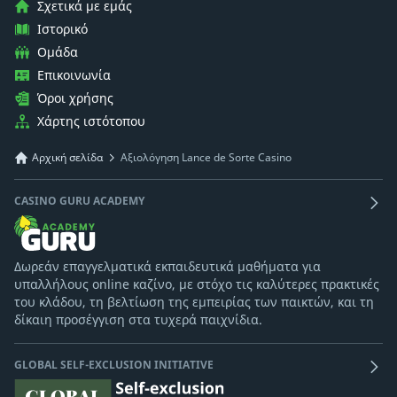
Σχετικά με εμάς
Ιστορικό
Ομάδα
Επικοινωνία
Όροι χρήσης
Χάρτης ιστότοπου
Αρχική σελίδα
Αξιολόγηση Lance de Sorte Casino
CASINO GURU ACADEMY
Δωρεάν επαγγελματικά εκπαιδευτικά μαθήματα για
υπαλλήλους online καζίνο, με στόχο τις καλύτερες πρακτικές
του κλάδου, τη βελτίωση της εμπειρίας των παικτών, και τη
δίκαιη προσέγγιση στα τυχερά παιχνίδια.
GLOBAL SELF-EXCLUSION INITIATIVE