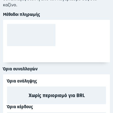
καζίνο.
Μέθοδοι πληρωμής
Όρια συναλλαγών
Όρια ανάληψης
Χωρίς περιορισμό για BRL
Όρια κέρδους