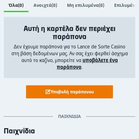
Όλα
(0)
Ανοιχτά
(0)
Μη επιλυμένα
(0)
Επιλυμένα
Αυτή η καρτέλα δεν περιέχει
παράπονα
Δεν έχουμε παράπονα για το Lance de Sorte Casino
στη βάση δεδομένων μας. Αν σας έχει φερθεί άσχημα
αυτό το καζίνο, μπορείτε να
υποβάλετε ένα
παράπονο
.
Υποβολή παράπονου
ΠΑΙΧΝΊΔΙΑ
Παιχνίδια