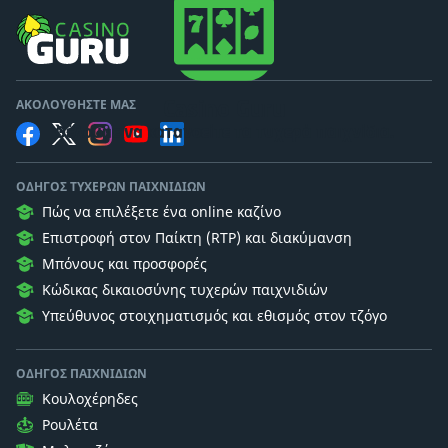
Casino Guru
ΑΚΟΛΟΥΘΉΣΤΕ ΜΑΣ
Θέλουμε να κατανοείτε τα τυχερά παιχνίδια.
ΟΔΗΓΌΣ ΤΥΧΕΡΏΝ ΠΑΙΧΝΙΔΙΏΝ
Πώς να επιλέξετε ένα online καζίνο
Επιστροφή στον Παίκτη (RTP) και διακύμανση
Μπόνους και προσφορές
Κώδικας δικαιοσύνης τυχερών παιχνιδιών
Υπεύθυνος στοιχηματισμός και εθισμός στον τζόγο
ΟΔΗΓΌΣ ΠΑΙΧΝΙΔΙΏΝ
Κουλοχέρηδες
Ρουλέτα