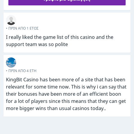
• ΠΡΙΝ ΑΠΌ 1 ΈΤΟΣ
I really liked the game list of this casino and the
support team was so polite
• ΠΡΙΝ ΑΠΌ 4 ΈΤΗ
KingBit Casino has been more of a site that has been
relevant for some time now. This is why i can say that
their bonuses have been more of an efficient boon
for a lot of players since this means that they can get
more bigger wins than usual casinos today..