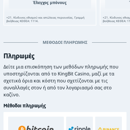
Έλεγχος μπόνους
+21. Κίνδυνος εθισμού και απώλειας περιουσίας. Γραμμή
+21. Κίνδυνος εθισ
βοήθειας ΚΕΘΕΑ: 1114.
βοήθειας ΚΕΘΕΑ: 1
ΜΈΘΟΔΟΙ ΠΛΗΡΩΜΉΣ
Πληρωμές
Δείτε μια επισκόπηση των μεθόδων πληρωμής που
υποστηρίζονται από το KingBit Casino, μαζί με τα
σχετικά όρια και κόστη που σχετίζονται με τις
συναλλαγές στον ή από τον λογαριασμό σας στο
καζίνο.
Μέθοδοι πληρωμής