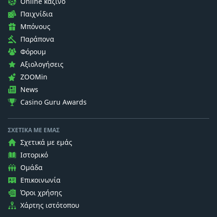
Online καζίνο
Παιχνίδια
Μπόνους
Παράπονα
Φόρουμ
Αξιολογήσεις
ZOOMin
News
Casino Guru Awards
ΣΧΕΤΙΚΆ ΜΕ ΕΜΆΣ
Σχετικά με εμάς
Ιστορικό
Ομάδα
Επικοινωνία
Όροι χρήσης
Χάρτης ιστότοπου