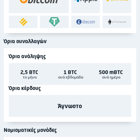
Όρια συναλλαγών
Όρια ανάληψης
2,5 BTC
1 BTC
500 mBTC
το μήνα
ανά εβδομάδα
ανά ημέρα
Όρια κέρδους
Άγνωστο
Νομισματικές μονάδες