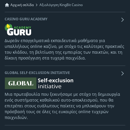
Αρχική σελίδα
Αξιολόγηση KingBit Casino
CASINO GURU ACADEMY
Δωρεάν επαγγελματικά εκπαιδευτικά μαθήματα για
υπαλλήλους online καζίνο, με στόχο τις καλύτερες πρακτικές
του κλάδου, τη βελτίωση της εμπειρίας των παικτών, και τη
δίκαιη προσέγγιση στα τυχερά παιχνίδια.
GLOBAL SELF-EXCLUSION INITIATIVE
Μια πρωτοβουλία που ξεκινήσαμε με στόχο τη δημιουργία
ενός συστήματος καθολικού αυτο-αποκλεισμού, που θα
επιτρέπει στους ευάλωτους παίκτες να μπλοκάρουν την
πρόσβασή τους σε όλες τις ευκαιρίες online τυχερών
παιχνιδιών.