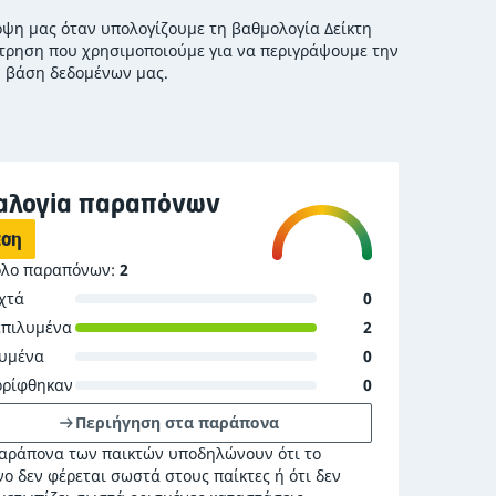
όψη μας όταν υπολογίζουμε τη βαθμολογία Δείκτη
ενότητες στους Όρους και Προϋποθέσεις
έτρηση που χρησιμοποιούμε για να περιγράψουμε την
παίκτες του καζίνο
. Οι συγκεκριμένοι
τη βάση δεδομένων μας.
ποιο πρόβλημα, αν αποφασίσετε να
. Για αυτόν τον λόγο, σας συμβουλεύουμε
ετε τουλάχιστον ιδιαίτερη προσοχή στους
ε να παίξετε σε αυτό.
αλογία παραπόνων
ση
υμε αξιολογήσει ως αργή ή ως κακής
ολο παραπόνων:
2
οι εξυπηρέτησης πελατών για να σας
χτά
0
ις τους δεν είναι τόσο βοηθητικές όσο θα
επιλυμένα
2
υμένα
0
ρρίφθηκαν
0
όρο. Του δώσαμε αυτή τη βαθμολογία, διότι
ι κάτι που μας εμποδίζει να του δώσουμε
Περιήγηση στα παράπονα
μια γενικότερα καλή εμπειρία παιχνιδιού σε
αράπονα των παικτών υποδηλώνουν ότι το
νο δεν φέρεται σωστά στους παίκτες ή ότι δεν