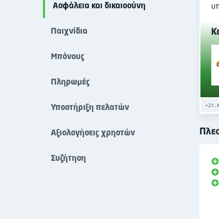
Ασφάλεια και δικαιοσύνη
υπ
Παιχνίδια
Κ
Μπόνους
Πληρωμές
Υποστήριξη πελατών
+21. 
Πλεο
Αξιολογήσεις χρηστών
Συζήτηση