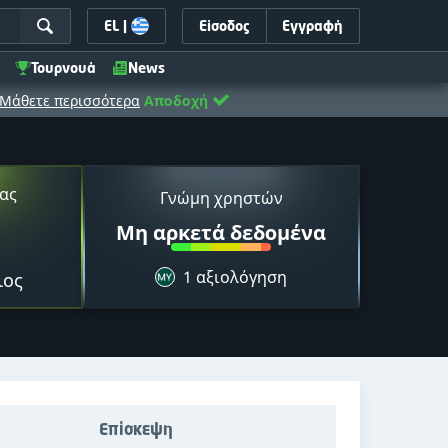
EL
|
Είσοδος
Εγγραφή
Τουρνουά
News
Μάθετε περισσότερα
Αποδοχή
ας
Γνώμη χρηστών
Μη αρκετά δεδομένα
1 αξιολόγηση
ιος
Επίσκεψη