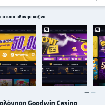
μιοτυπα οθονησ καζινο
ιολόγηση Goodwin Casino