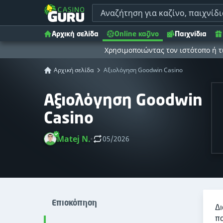
Αρχική σελίδα
Online καζίνο
Παιχνίδια
Χρησιμοποιώντας τον ιστότοπο ή τ
Αρχική σελίδα
Αξιολόγηση Goodwin Casino
Αξιολόγηση Goodwin
Casino
Matej N.
05/2026
Επισκόπηση
Δι
πα