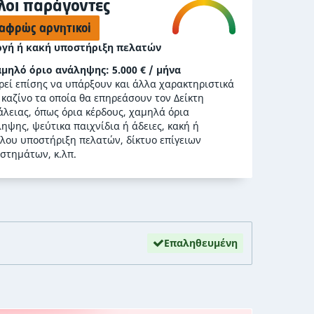
λοι παράγοντες
αφρώς αρνητικοί
ργή ή κακή υποστήριξη πελατών
μηλό όριο ανάληψης: 5.000 € / μήνα
εί επίσης να υπάρξουν και άλλα χαρακτηριστικά
 καζίνο τα οποία θα επηρεάσουν τον Δείκτη
λειας, όπως όρια κέρδους, χαμηλά όρια
ηψης, ψεύτικα παιχνίδια ή άδειες, κακή ή
λου υποστήριξη πελατών, δίκτυο επίγειων
στημάτων, κ.λπ.
Επαληθευμένη