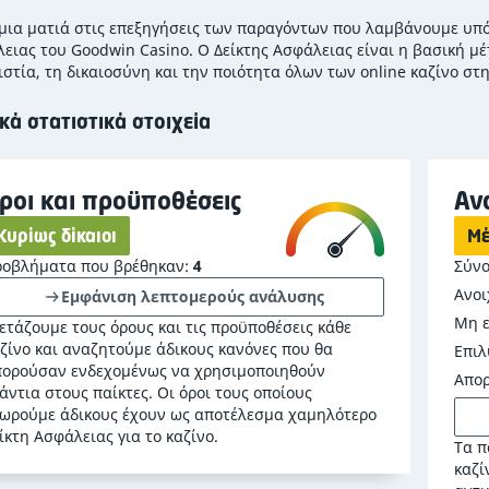
 μια ματιά στις επεξηγήσεις των παραγόντων που λαμβάνουμε υπ
Προειδοποίηση:
Το Goodwin Casino έχει συγκεκριμένες 
ειας του Goodwin Casino. Ο Δείκτης Ασφάλειας είναι η βασική μ
για τα Μπόνους που θεωρούμε ότι είναι
άδικοι για τους 
ιστία, τη δικαιοσύνη και την ποιότητα όλων των online καζίνο σ
όροι και προϋποθέσεις μπορεί να σας δημιουργήσουν κά
επωφεληθείτε από τα μπόνους ή τις προσφορές του καζίνο
κά στατιστικά στοιχεία
να βρείτε ένα άλλο καζίνο με δίκαιους κανόνες ή να δείξ
όρους και προϋποθέσεις αυτού του καζίνο, αν αποφασίσετ
ροι και προϋποθέσεις
Αν
Κυρίως δίκαιοι
Μέ
oodwin Casino έχει υποστήριξη πελατών, αλλά την έχο
ροβλήματα που βρέθηκαν:
4
Σύν
τητας.
Αυτό σημαίνει ότι υπάρχουν διαθέσιμοι εκπρόσωπ
Ανοι
Εμφάνιση λεπτομερούς ανάλυσης
ήσουν, αλλά συνήθως δεν απαντάνε άμεσα και οι απαντήσε
Μη 
ετάζουμε τους όρους και τις προϋποθέσεις κάθε
ούσαν να είναι.
ζίνο και αναζητούμε άδικους κανόνες που θα
Επιλ
ορούσαν ενδεχομένως να χρησιμοποιηθούν
Απο
oodwin Casino έχει Δείκτη ασφάλειας πάνω από τον μέσο 
άντια στους παίκτες. Οι όροι τους οποίους
εύουμε ότι έχει πολλά καλά χαρακτηριστικά, αλλά υπάρχε
ωρούμε άδικους έχουν ως αποτέλεσμα χαμηλότερο
τερη βαθμολογία. Παρ’ όλα αυτά, μπορείτε να περιμένετε 
ίκτη Ασφάλειας για το καζίνο.
Τα π
το καζίνο.
καζί