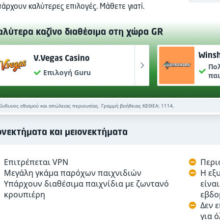
άρχουν καλύτερες επιλογές. Μάθετε γιατί.
αλύτερα καζίνο διαθέσιμα στη χώρα GR
Winsh
V.Vegas Casino
Πο
Επιλογή Guru
πα
Κίνδυνος εθισμού και απώλειας περιουσίας. Γραμμή βοήθειας ΚΕΘΕΑ: 1114.
νεκτήματα και μειονεκτήματα
Επιτρέπεται VPN
Περι
Μεγάλη γκάμα παρόχων παιχνιδιών
Η εξ
Υπάρχουν διαθέσιμα παιχνίδια με ζωντανό
είνα
κρουπιέρη
εβδο
Δεν 
για ό