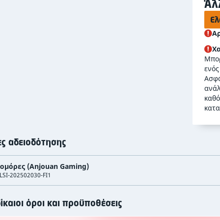
Άλ
Ελ
Α
Χα
Μπορ
ενός
Ασφά
ανάλ
καθό
κατα
ς αδειοδότησης
ομόρες (Anjouan Gaming)
LSI-202502030-FI1
ίκαιοι όροι και προϋποθέσεις