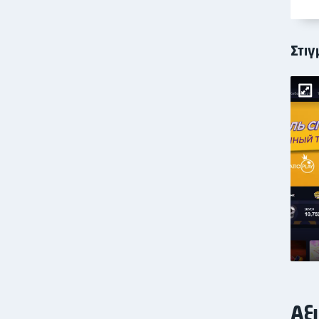
Στιγ
Αξ