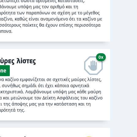
μετωπίζει σωστά ορισμένες καταστάσεις.
άνουμε υπόψη μας τον αριθμό και τη
ρότητα των παραπόνων σε σχέση με το μέγεθος
καζίνο, καθώς είναι αναμενόμενο ότι τα καζίνο με
σσότερους παίκτες θα έχουν επίσης περισσότερα
άπονα.
0x
ύρες λίστες
ne
να καζίνο εμφανίζεται σε σχετικές μαύρες λίστες,
ι συνήθως σημάδι ότι έχει κάποια αρνητικά
κτηριστικά. Λαμβάνουμε υπόψη μας κάθε μαύρη
α και μειώνουμε τον Δείκτη Ασφάλειας του καζίνο
ι της άποψης μας για την κατάσταση και τη
ρότητά της.