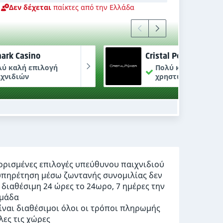
Δεν δέχεται
παίκτες από την Ελλάδα
ark Casino
Cristal Poker Casino
λύ καλή επιλογή
Πολύ καλή βαθμολ
ιχνιδιών
χρηστών
ορισμένες επιλογές υπεύθυνου παιχνιδιού
υπηρέτηση μέσω ζωντανής συνομιλίας δεν
ι διαθέσιμη 24 ώρες το 24ωρο, 7 ημέρες την
μάδα
είναι διαθέσιμοι όλοι οι τρόποι πληρωμής
λες τις χώρες