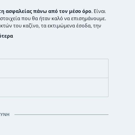
τη ασφαλείας πάνω από τον μέσο όρο
. Είναι
 στοιχεία που θα ήταν καλό να επισημάνουμε.
τών του καζίνο, τα εκτιμώμενα έσοδα, την
ρέτησης πελατών, το πόσο δίκαιοι είναι οι
ότερα
ώς και άλλους παράγοντες. Διαβάστε την
χετικά με αυτό το καζίνο.
n Casino είναι ένα
online καζίνο μεσαίου
ο είναι ένας σημαντικός παράγοντας, καθώς
ουν τα μεγάλα κέρδη, ενώ τα μικρότερα
αφέρετε να κερδίσετε ένα μεγάλο ποσό.
ση δεδομένων μας. Εξαιτίας αυτών των
τους
συνολικά. Μπορείτε να βρείτε
ους αρνητικούς πόντους στο τμήμα
ΣΎΝΗ