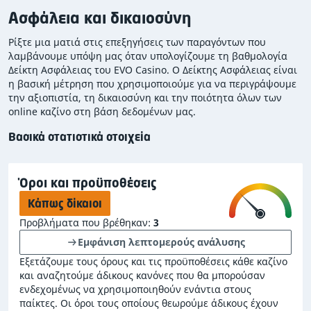
καταφέρετε να κερδίσετε ένα μεγάλο ποσό.
Ασφάλεια και δικαιοσύνη
Δεν βρήκαμε
κανένα σχετικό παράπονο
για αυτό το
Ρίξτε μια ματιά στις επεξηγήσεις των παραγόντων που
καζίνο.
λαμβάνουμε υπόψη μας όταν υπολογίζουμε τη βαθμολογία
Δείκτη Ασφάλειας του EVO Casino. Ο Δείκτης Ασφάλειας είναι
η βασική μέτρηση που χρησιμοποιούμε για να περιγράψουμε
Προειδοποίηση:
Το EVO Casino έχει
την αξιοπιστία, τη δικαιοσύνη και την ποιότητα όλων των
συγκεκριμένες ενότητες στους Όρους και
online καζίνο στη βάση δεδομένων μας.
Προϋποθέσεις για τα Μπόνους που θεωρούμε ότι
Βασικά στατιστικά στοιχεία
είναι
άδικοι για τους παίκτες του καζίνο
. Οι
συγκεκριμένοι όροι και προϋποθέσεις μπορεί να
σας δημιουργήσουν κάποιο πρόβλημα, αν
Όροι και προϋποθέσεις
αποφασίσετε να επωφεληθείτε από τα μπόνους ή
Κάπως δίκαιοι
τις προσφορές του καζίνο. Για αυτόν τον λόγο,
σας συμβουλεύουμε να βρείτε ένα άλλο καζίνο με
Προβλήματα που βρέθηκαν:
3
δίκαιους κανόνες ή να δείξετε τουλάχιστον
Εμφάνιση λεπτομερούς ανάλυσης
ιδιαίτερη προσοχή στους όρους και
Εξετάζουμε τους όρους και τις προϋποθέσεις κάθε καζίνο
προϋποθέσεις αυτού του καζίνο, αν αποφασίσετε
και αναζητούμε άδικους κανόνες που θα μπορούσαν
να παίξετε σε αυτό.
ενδεχομένως να χρησιμοποιηθούν ενάντια στους
παίκτες. Οι όροι τους οποίους θεωρούμε άδικους έχουν