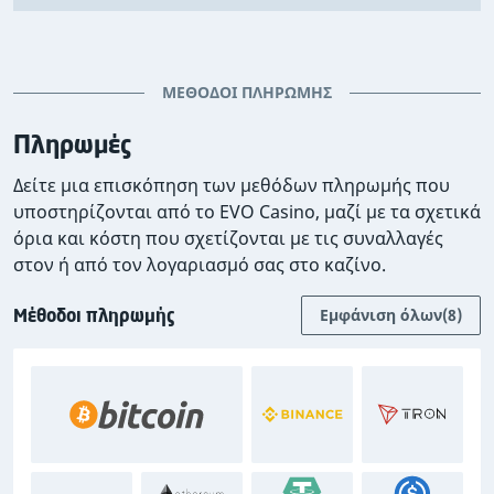
ΜΈΘΟΔΟΙ ΠΛΗΡΩΜΉΣ
Πληρωμές
Δείτε μια επισκόπηση των μεθόδων πληρωμής που
υποστηρίζονται από το EVO Casino, μαζί με τα σχετικά
όρια και κόστη που σχετίζονται με τις συναλλαγές
στον ή από τον λογαριασμό σας στο καζίνο.
Μέθοδοι πληρωμής
Εμφάνιση όλων
(8)