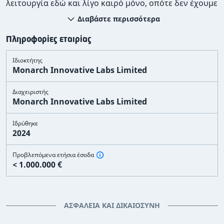
λειτουργία εδώ και λίγο καιρό μόνο, οπότε δεν έχουμε
αρκετά δεδομένα για να του δώσουμε έναν κανονικό
Διαβάστε περισσότερα
Δείκτη ασφάλειας όπως τα εδραιωμένα καζίνο. Στην
αξιολόγησή μας, λάβαμε υπόψη μας τα παράπονα των
Πληροφορίες εταιρίας
παικτών του καζίνο, τα εκτιμώμενα έσοδα, την άδεια,
Ιδιοκτήτης
τη γνησιότητα των παιχνιδιών, την ποιότητα της
Monarch Innovative Labs Limited
εξυπηρέτησης πελατών, το πόσο δίκαιοι είναι οι όροι
και οι προϋποθέσεις, τα όρια ανάληψης και κέρδους,
Διαχειριστής
καθώς και άλλους παράγοντες. Διαβάστε την πλήρη
Monarch Innovative Labs Limited
αξιολόγησή μας παρακάτω, για να μάθετε
περισσότερα σχετικά με αυτό το καζίνο.
Ιδρύθηκε
2024
Σύμφωνα με τις έρευνες και τους υπολογισμούς μας,
το EVO Casino είναι ένα
μικρότερο online καζίνο
Προβλεπόμενα ετήσια έσοδα
< 1.000.000 €
όσον αφορά τα συνολικά έσοδα. Τα έσοδα ενός καζίνο
είναι ένας σημαντικός παράγοντας, καθώς τα
μεγαλύτερα καζίνο δεν έχουν συνήθως πρόβλημα να
πληρώνουν τα μεγάλα κέρδη, ενώ τα μικρότερα καζίνο
ΑΣΦΆΛΕΙΑ ΚΑΙ ΔΙΚΑΙΟΣΎΝΗ
ενδεχομένως να μην μπορούν να σας πληρώσουν αν