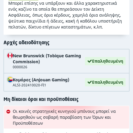
Μπορεί επίσης να υπάρξουν και άλλα χαρακτηριστικά
ενός καζίνο τα οποία θα επηρεάσουν τον Δείκτη
Ασφάλειας, όπως όρια κέρδους, χαμηλά όρια ανάληψης,
ψεύτικα παιχνίδια ή άδειες, κακή ή καθόλου υποστήριξη
πελατών, δίκτυο επίγειων καταστημάτων, κ.λπ.
Αρχές αδειοδότησης
New Brunswick (Tobique Gaming
Επαληθευμένη
Commission)
0000026
Κομόρες (Anjouan Gaming)
Επαληθευμένη
ALSI-202410020-FI1
Μη δίκαιοι όροι και προϋποθέσεις
Οι κοινές στρατηγικές κυνηγιού μπόνους μπορεί να
θεωρηθούν ως σοβαρή παραβίαση των Όρων και
Προϋποθέσεων