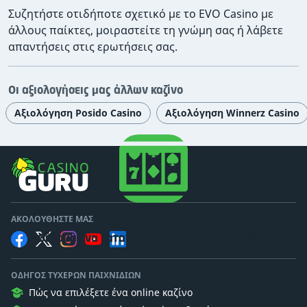
Συζητήστε οτιδήποτε σχετικό με το EVO Casino με
άλλους παίκτες, μοιραστείτε τη γνώμη σας ή λάβετε
απαντήσεις στις ερωτήσεις σας.
Οι αξιολογήσεις μας άλλων καζίνο
Αξιολόγηση Posido Casino
Αξιολόγηση Winnerz Casino
Casino Guru
ΑΚΟΛΟΥΘΉΣΤΕ ΜΑΣ
Θέλουμε να κατανοείτε τα τυχερά παιχνίδια.
ΟΔΗΓΌΣ ΤΥΧΕΡΏΝ ΠΑΙΧΝΙΔΙΏΝ
Πώς να επιλέξετε ένα online καζίνο