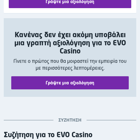
Γράψτε μια αξιολόγηση
Κανένας δεν έχει ακόμη υποβάλει
μια γραπτή αξιολόγηση για το EVO
Casino
Γίνετε ο πρώτος που θα μοιραστεί την εμπειρία του
με περισσότερες λεπτομέρειες.
Γράψτε μια αξιολόγηση
ΣΥΖΉΤΗΣΗ
Συζήτηση για το EVO Casino