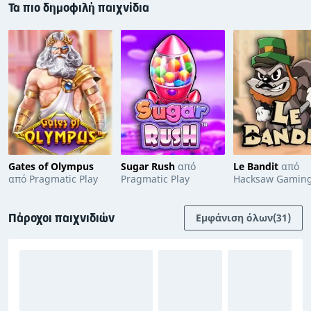
Τα πιο δημοφιλή παιχνίδια
Gates of Olympus
Sugar Rush
από
Le Bandit
από
από Pragmatic Play
Pragmatic Play
Hacksaw Gamin
Πάροχοι παιχνιδιών
Εμφάνιση όλων
(31)