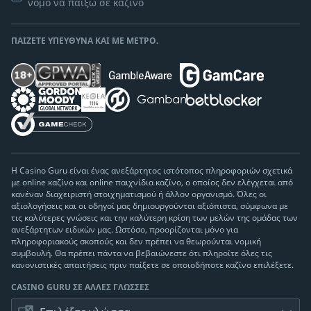
νόμο να παίξω σε καζίνο
ΠΑΊΖΕΤΕ ΥΠΕΎΘΥΝΑ ΚΑΙ ΜΕ ΜΈΤΡΟ.
Η Casino Guru είναι ένας ανεξάρτητος ιστότοπος πληροφοριών σχετικά
με online καζίνο και online παιχνίδια καζίνο, ο οποίος δεν ελέγχεται από
κανέναν διαχειριστή στοιχηματισμού ή άλλον οργανισμό. Όλες οι
αξιολογήσεις και οι οδηγοί μας δημιουργούνται αξιόπιστα, σύμφωνα με
τις καλύτερες γνώσεις και την καλύτερη κρίση των μελών της ομάδας των
ανεξάρτητων ειδικών μας. Ωστόσο, προορίζονται μόνο για
πληροφοριακούς σκοπούς και δεν πρέπει να θεωρούνται νομική
συμβουλή. Θα πρέπει πάντα να βεβαιώνεστε ότι πληροίτε όλες τις
κανονιστικές απαιτήσεις πριν παίξετε σε οποιοδήποτε καζίνο επιλέξετε.
CASINO GURU ΣΕ ΆΛΛΕΣ ΓΛΏΣΣΕΣ