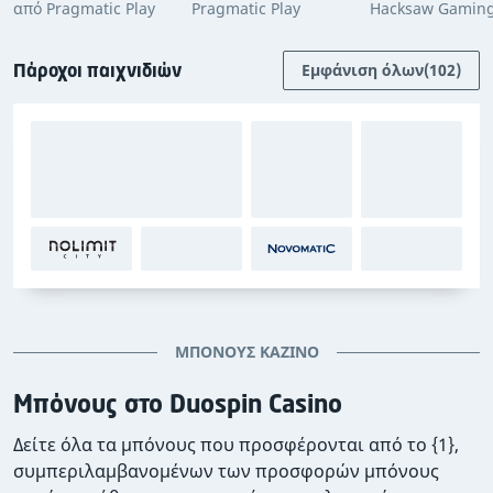
από Pragmatic Play
Pragmatic Play
Hacksaw Gamin
Πάροχοι παιχνιδιών
Εμφάνιση όλων
(102)
ΜΠΌΝΟΥΣ ΚΑΖΊΝΟ
Μπόνους στο Duospin Casino
Δείτε όλα τα μπόνους που προσφέρονται από το {1},
συμπεριλαμβανομένων των προσφορών μπόνους