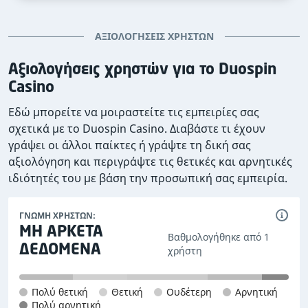
ΑΞΙΟΛΟΓΉΣΕΙΣ ΧΡΗΣΤΏΝ
Αξιολογήσεις χρηστών για το Duospin
Casino
Εδώ μπορείτε να μοιραστείτε τις εμπειρίες σας
σχετικά με το Duospin Casino. Διαβάστε τι έχουν
γράψει οι άλλοι παίκτες ή γράψτε τη δική σας
αξιολόγηση και περιγράψτε τις θετικές και αρνητικές
ιδιότητές του με βάση την προσωπική σας εμπειρία.
ΓΝΏΜΗ ΧΡΗΣΤΏΝ:
ΜΗ ΑΡΚΕΤΆ
Βαθμολογήθηκε από 1
ΔΕΔΟΜΈΝΑ
χρήστη
Πολύ θετική
Θετική
Ουδέτερη
Αρνητική
Πολύ αρνητική