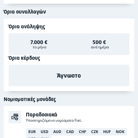
Όρια συναλλαγών
Όρια ανάληψης
7.000 €
500 €
το μήνα
ανά ημέρα
Όρια κέρδους
Άγνωστο
Νομισματικές μονάδες
Παραδοσιακά
Υποστηριζόμενα νομίσματα Fiat.
EUR
USD
AUD
CAD
CHF
CZK
HUF
NOK