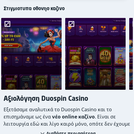
Στιγμιοτυπα οθονησ καζινο
Αξιολόγηση Duospin Casino
Εξετάσαμε αναλυτικά το Duospin Casino και το
επισημάναμε ως ένα
νέο online καζίνο
. Είναι σε
λειτουργία εδώ και λίγο καιρό μόνο, οπότε δεν έχουμε
αρκετά δεδομένα για να του δώσουμε έναν κανονικό
Διαβάστε περισσότερα