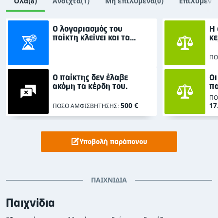
Όλα
(8)
Ανοιχτά
(1)
Μη επιλυμένα
(0)
Επιλυμένα
Ο λογαριασμός του
Η
παίκτη κλείνει και τα
κε
κέρδη κατάσχονται.
κα
ΠΟ
Ο παίκτης δεν έλαβε
Οι
ακόμη τα κέρδη του.
πα
ΠΟ
500 €
17
ΠΟΣΟ ΑΜΦΙΣΒΗΤΗΣΗΣ:
Υποβολή παράπονου
ΠΑΙΧΝΊΔΙΑ
Παιχνίδια