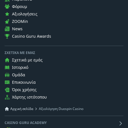
Φόρουμ
Αξιολογήσεις
ZOOMin
News
Casino Guru Awards
ΣΧΕΤΙΚΆ ΜΕ ΕΜΆΣ
Σχετικά με εμάς
Ιστορικό
Ομάδα
Επικοινωνία
Όροι χρήσης
Χάρτης ιστότοπου
Αρχική σελίδα
Αξιολόγηση Duospin Casino
CASINO GURU ACADEMY