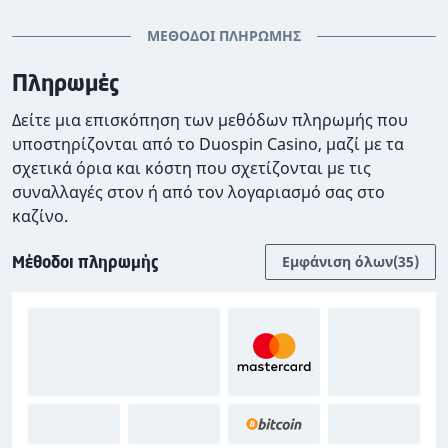
ΜΈΘΟΔΟΙ ΠΛΗΡΩΜΉΣ
Πληρωμές
Δείτε μια επισκόπηση των μεθόδων πληρωμής που
υποστηρίζονται από το Duospin Casino, μαζί με τα
σχετικά όρια και κόστη που σχετίζονται με τις
συναλλαγές στον ή από τον λογαριασμό σας στο
καζίνο.
Μέθοδοι πληρωμής
Εμφάνιση όλων
(35)