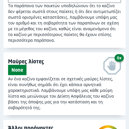
Τα παράπονα των παικτών υποδηλώνουν ότι το καζίνο
δεν φέρεται σωστά στους παίκτες ή ότι δεν αντιμετωπίζει
σωστά ορισμένες καταστάσεις. Λαμβάνουμε υπόψη μας
τον αριθμό και τη σοβαρότητα των παραπόνων σε σχέση
με το μέγεθος του καζίνο, καθώς είναι αναμενόμενο ότι
τα καζίνο με περισσότερους παίκτες θα έχουν επίσης
περισσότερα παράπονα.
0x
Μαύρες λίστες
None
Αν ένα καζίνο εμφανίζεται σε σχετικές μαύρες λίστες,
είναι συνήθως σημάδι ότι έχει κάποια αρνητικά
χαρακτηριστικά. Λαμβάνουμε υπόψη μας κάθε μαύρη
λίστα και μειώνουμε τον Δείκτη Ασφάλειας του καζίνο
βάσει της άποψης μας για την κατάσταση και τη
σοβαρότητά της.
Άλλοι παράγοντες