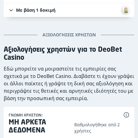
Με βάση
1
δοκιμή
ΑΞΙΟΛΟΓΉΣΕΙΣ ΧΡΗΣΤΏΝ
Αξιολογήσεις χρηστών για το DeoBet
Casino
Εδώ μπορείτε να μοιραστείτε τις εμπειρίες σας
σχετικά με το DeoBet Casino. Διαβάστε τι έχουν γράψει
οι άλλοι παίκτες ή γράψτε τη δική σας αξιολόγηση και
περιγράψτε τις θετικές και αρνητικές ιδιότητές του με
βάση την προσωπική σας εμπειρία.
ΓΝΏΜΗ ΧΡΗΣΤΏΝ:
ΜΗ ΑΡΚΕΤΆ
Βαθμολογήθηκε από 2
ΔΕΔΟΜΈΝΑ
χρήστες