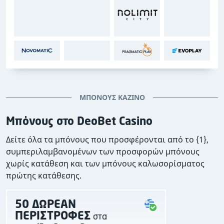
ΜΠΌΝΟΥΣ ΚΑΖΊΝΟ
Μπόνους στο DeoBet Casino
Δείτε όλα τα μπόνους που προσφέρονται από το {1},
συμπεριλαμβανομένων των προσφορών μπόνους
χωρίς κατάθεση και των μπόνους καλωσορίσματος
πρώτης κατάθεσης.
50 ΔΩΡΕΑΝ
ΠΕΡΙΣΤΡΟΦΕΣ
στα