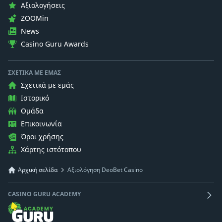
Αξιολογήσεις
ZOOMin
News
Casino Guru Awards
ΣΧΕΤΙΚΆ ΜΕ ΕΜΆΣ
Σχετικά με εμάς
Ιστορικό
Ομάδα
Επικοινωνία
Όροι χρήσης
Χάρτης ιστότοπου
Αρχική σελίδα
Αξιολόγηση DeoBet Casino
CASINO GURU ACADEMY