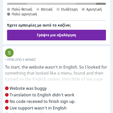
Πολύ θετική
Θετική
Ουδέτερη
Αρνητική
Πολύ αρνητική
Έχετε εμπειρίες με αυτό το καζίνο;
Γράψτε μια αξιολόγηση
• ΠΡΙΝ ΑΠΌ 3 ΜΉΝΕΣ
To start, the website wasn't in English. So I looked for
something that looked like a menu, found and then
turned on the English option. Very little of the page
was translated, and switching back and forth didn't
Website was buggy
achieve anything.
Translation to English didn't work
I pressed on, correctly guessed the button next to the
No code received to finish sign up.
log in was to sign up. Completed the form, although
Live support wasn't in English
had to guess what date format to use as there was