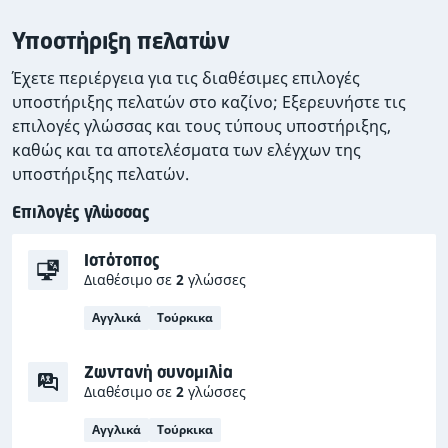
Υποστήριξη πελατών
Έχετε περιέργεια για τις διαθέσιμες επιλογές
υποστήριξης πελατών στο καζίνο; Εξερευνήστε τις
επιλογές γλώσσας και τους τύπους υποστήριξης,
καθώς και τα αποτελέσματα των ελέγχων της
υποστήριξης πελατών.
Επιλογές γλώσσας
Ιστότοπος
Διαθέσιμο σε
2
γλώσσες
Αγγλικά
Τούρκικα
Ζωντανή συνομιλία
Διαθέσιμο σε
2
γλώσσες
Αγγλικά
Τούρκικα