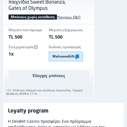
παιχνίδια Sweet Bonanza,
Gates of Olympus
Μπόνους χωρίς κατάθεση
*Ισχύουν Ο&Π
Μέγιστο ποντάρισμα
Μέγιστη εξαργύρωση
TL 500
TL 500
Στοιχηματισμός
Κωδικός προσφοράς
1x
WelcomeGift
Έλεγχος μπόνους
+21. Κίνδυνος εθισμού και απώλειας περιουσίας. Γραμμή
βοήθειας ΚΕΘΕΑ: 1114.
Loyalty program
Η DeoBet Casino προσφέρει ένα πρόγραμμα
επιβράβευσης. Δείτε τι μπορείτε να λάβετε για την