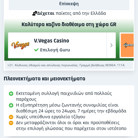
Επίσκεψη
Δέχεται
παίκτες από την Ελλάδα
Καλύτερα καζίνο διαθέσιμα στη χώρα GR
V.Vegas Casino
Επιλογή Guru
+21. Κίνδυνος εθισμού και απώλειας περιουσίας. Γραμμή βοήθειας ΚΕΘΕΑ: 1114.
Πλεονεκτήματα και μειονεκτήματα
Εκτεταμένη συλλογή παιχνιδιών από πολλούς
παρόχους
Η εξυπηρέτηση μέσω ζωντανής συνομιλίας είναι
διαθέσιμη 24 ώρες το 24ωρο, 7 ημέρες την εβδομάδα
Χωρίς υπεύθυνα εργαλεία τζόγου
Δεν μεταφράζονται όλοι οι όροι και προϋποθέσεις
στην επιλογή γλώσσας που παρέχεται στον ιστότοπο