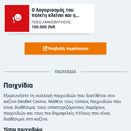
Ο λογαριασμός του
παίκτη κλείνει και η
ανάληψη κατάσχεται.
ΠΟΣΟ ΑΜΦΙΣΒΗΤΗΣΗΣ:
100.000 INR
Υποβολή παράπονου
ΠΑΙΧΝΊΔΙΑ
Παιχνίδια
Εξερευνήστε τη συλλογή παιχνιδιών που διατίθεται στο
καζίνο DeoBet Casino. Μάθετε τους τύπους παιχνιδιών που
είναι διαθέσιμα, τους υποστηριζόμενους παρόχους
παιχνιδιών και τους πιο δημοφιλείς τίτλους που είναι
διαθέσιμοι στο καζίνο.
Τύποι παιχνιδιών