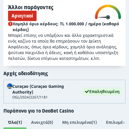
Άλλοι παράγοντες
Αρνητικοί
Χαμηλό όριο κέρδους: TL 1.000.000 / ημέρα (καθαρό
κέρδος)
Μπορεί επίσης να υπάρξουν και άλλα χαρακτηριστικά
ενός καζίνο τα οποία θα επηρεάσουν τον Δείκτη
Ασφάλειας, όπως όρια κέρδους, χαμηλά όρια ανάληψης,
ψεύτικα παιχνίδια ή άδειες, κακή ή καθόλου υποστήριξη
πελατών, δίκτυο επίγειων καταστημάτων, κ.λπ.
Αρχές αδειοδότησης
Curaçao (Curaçao Gaming
Επαληθευμένη
Authority)
OGL/2024/2267/1181
Παράπονα για το DeoBet Casino
Όλα
(1)
Ανοιχτά
(0)
Μη επιλυμένα
(1)
Επιλυμένα