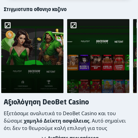
Στιγμιοτυπα οθονησ καζινο
Αξιολόγηση DeoBet Casino
Εξετάσαμε αναλυτικά το DeoBet Casino και του
δώσαμε
χαμηλό Δείκτη ασφάλειας
. Αυτό σημαίνει
ότι δεν το θεωρούμε καλή επιλογή για τους
περισσότερους παίκτες. Στην αξιολόγησή μας, λάβαμε
Διαβάστε περισσότερα