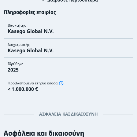
υπόψη μας τα παράπονα των παικτών του καζίνο, τα
εκτιμώμενα έσοδα, την άδεια, τη γνησιότητα των
Πληροφορίες εταιρίας
παιχνιδιών, την ποιότητα της εξυπηρέτησης πελατών,
Ιδιοκτήτης
το πόσο δίκαιοι είναι οι όροι και οι προϋποθέσεις, τα
Kasego Global N.V.
όρια ανάληψης και κέρδους, καθώς και άλλους
παράγοντες. Διαβάστε την πλήρη αξιολόγησή μας
Διαχειριστής
παρακάτω, για να μάθετε περισσότερα σχετικά με
Kasego Global N.V.
αυτό το καζίνο.
Ιδρύθηκε
Σύμφωνα με τις έρευνες και τους υπολογισμούς μας,
2025
το DeoBet Casino είναι ένα
μικρότερο online καζίνο
όσον αφορά τα συνολικά έσοδα. Τα έσοδα ενός καζίνο
Προβλεπόμενα ετήσια έσοδα
< 1.000.000 €
είναι ένας σημαντικός παράγοντας, καθώς τα
μεγαλύτερα καζίνο δεν έχουν συνήθως πρόβλημα να
πληρώνουν τα μεγάλα κέρδη, ενώ τα μικρότερα καζίνο
ενδεχομένως να μην μπορούν να σας πληρώσουν αν
ΑΣΦΆΛΕΙΑ ΚΑΙ ΔΙΚΑΙΟΣΎΝΗ
καταφέρετε να κερδίσετε ένα μεγάλο ποσό.
Βρήκαμε
Ασφάλεια και δικαιοσύνη
ένα σχετικό παράπονο
για αυτό το καζίνο.