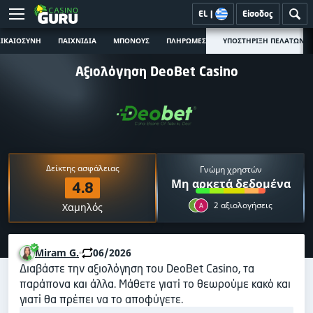
EL
|
Είσοδος
ΔΙΚΑΙΟΣΎΝΗ
ΠΑΙΧΝΊΔΙΑ
ΜΠΌΝΟΥΣ
ΠΛΗΡΩΜΈΣ
ΥΠΟΣΤΉΡΙΞΗ ΠΕΛΑΤΏΝ
Αξιολόγηση DeoBet Casino
Δείκτης ασφάλειας
Γνώμη χρηστών
Μη αρκετά δεδομένα
4.8
2 αξιολογήσεις
Χαμηλός
Miram G.
06/2026
Διαβάστε την αξιολόγηση του DeoBet Casino, τα
παράπονα και άλλα. Μάθετε γιατί το θεωρούμε κακό και
γιατί θα πρέπει να το αποφύγετε.