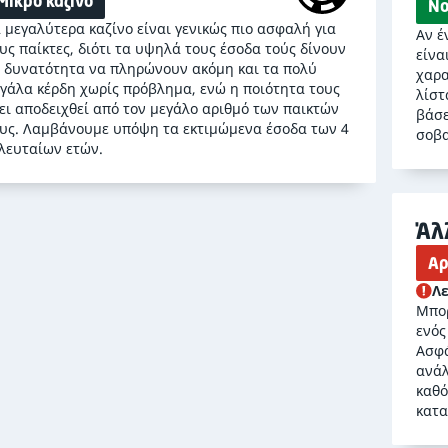
Μικρό καζίνο
No
 μεγαλύτερα καζίνο είναι γενικώς πιο ασφαλή για
Αν έ
υς παίκτες, διότι τα υψηλά τους έσοδα τούς δίνουν
είνα
 δυνατότητα να πληρώνουν ακόμη και τα πολύ
χαρα
γάλα κέρδη χωρίς πρόβλημα, ενώ η ποιότητα τους
λίστ
ει αποδειχθεί από τον μεγάλο αριθμό των παικτών
βάσε
υς. Λαμβάνουμε υπόψη τα εκτιμώμενα έσοδα των 4
σοβα
λευταίων ετών.
Άλ
Αρ
Λε
Μπορ
ενός
Ασφά
ανάλ
καθό
κατα