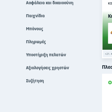
Ασφάλεια και δικαιοσύνη
κα
Παιχνίδια
Κ
Μπόνους
Πληρωμές
Υποστήριξη πελατών
+21. 
Πλεο
Αξιολογήσεις χρηστών
Συζήτηση