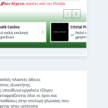
Δεν δέχεται
παίκτες από την Ελλάδα
ark Casino
Cristal Poker Casino
λύ καλή επιλογή
Πολύ καλή βαθμολ
ιχνιδιών
χρηστών
απλές πλαστές άδειες
στος ιδιοκτήτης
ς υπεύθυνα εργαλεία τζόγου
μεταφράζονται όλοι οι όροι και
ποθέσεις στην επιλογή γλώσσας που
χεται στον ιστότοπο