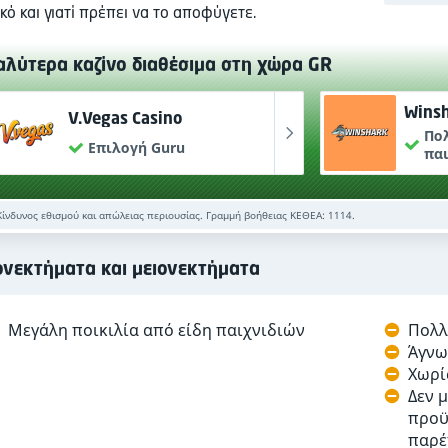
κό και γιατί πρέπει να το αποφύγετε.
αλύτερα καζίνο διαθέσιμα στη χώρα GR
Winsh
V.Vegas Casino
Πο
Επιλογή Guru
πα
Κίνδυνος εθισμού και απώλειας περιουσίας. Γραμμή βοήθειας ΚΕΘΕΑ: 1114.
νεκτήματα και μειονεκτήματα
Μεγάλη ποικιλία από είδη παιχνιδιών
Πολλ
Άγνω
Χωρί
Δεν 
προϋ
παρέ