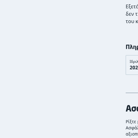
Εξετ
δεν 
του 
πελα
άλλο
αυτό 
Πληρ
Σύμφ
Ιδρύ
όσον
202
μεγα
ενδε
Το D
το π
Ασ
ιστό
Ρίξτε
Δεν 
Ασφάλ
αξιοπ