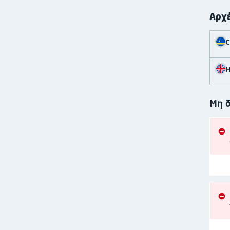
Αρχέ
C
Η
Μη δ