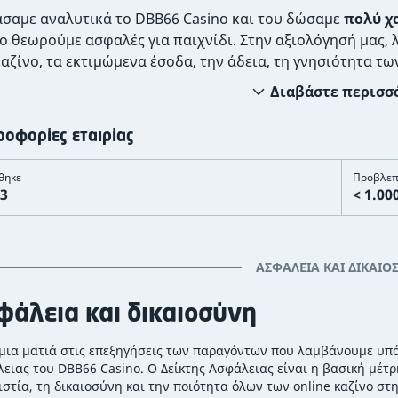
άσαμε αναλυτικά το DBB66 Casino και του δώσαμε
πολύ χ
το θεωρούμε ασφαλές για παιχνίδι. Στην αξιολόγησή μας
καζίνο, τα εκτιμώμενα έσοδα, την άδεια, τη γνησιότητα τ
τών, το πόσο δίκαιοι είναι οι όροι και οι προϋποθέσεις, 
Διαβάστε περισσ
υς παράγοντες. Διαβάστε την πλήρη αξιολόγησή μας παρακ
το καζίνο.
οφορίες εταιρίας
ωνα με τις έρευνες και τους υπολογισμούς μας, το DBB66 
θηκε
Προβλεπ
 αφορά τα συνολικά έσοδα. Τα έσοδα ενός καζίνο είναι έ
3
< 1.00
λύτερα καζίνο δεν έχουν συνήθως πρόβλημα να πληρώνουν
χομένως να μην μπορούν να σας πληρώσουν αν καταφέρετε
ΑΣΦΆΛΕΙΑ ΚΑΙ ΔΙΚΑΙΟ
BB66 Casino έχει ψεύτικη άδεια.
Το καζίνο λειτουργεί σα
ροσεκτικότερα, διαπιστώσαμε ότι είτε η άδεια δεν είναι 
φάλεια και δικαιοσύνη
τοπο που προσπαθεί να μιμηθεί μια άδεια από μια πραγμ
 μια ματιά στις επεξηγήσεις των παραγόντων που λαμβάνουμε υπ
βρήκαμε
κανένα σχετικό παράπονο
για αυτό το καζίνο.
ειας του DBB66 Casino. Ο Δείκτης Ασφάλειας είναι η βασική μέτ
ιστία, τη δικαιοσύνη και την ποιότητα όλων των online καζίνο σ