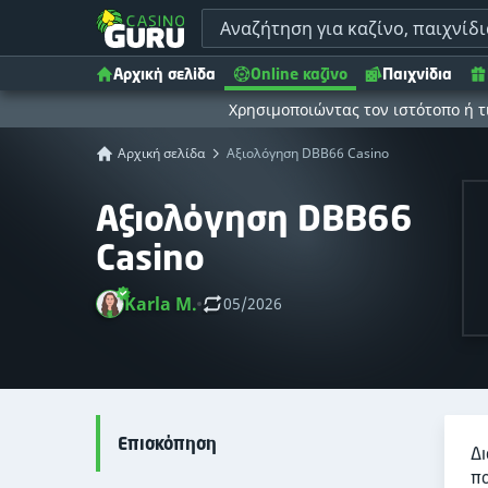
Αρχική σελίδα
Online καζίνο
Παιχνίδια
Χρησιμοποιώντας τον ιστότοπο ή τ
Αρχική σελίδα
Αξιολόγηση DBB66 Casino
Αξιολόγηση DBB66
Casino
Karla M.
05/2026
Επισκόπηση
Δι
πα