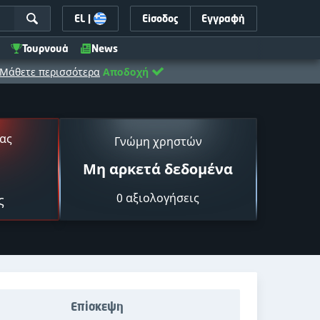
EL
|
Είσοδος
Εγγραφή
Τουρνουά
News
Μάθετε περισσότερα
Αποδοχή
ας
Γνώμη χρηστών
Μη αρκετά δεδομένα
0 αξιολογήσεις
ς
Επίσκεψη