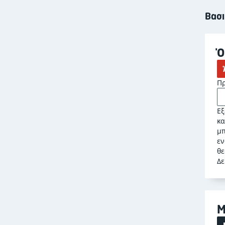
Βασι
Ό
Π
Με β
πολύ
Εξ
να τ
κα
μπ
εν
θε
Δε
Μ