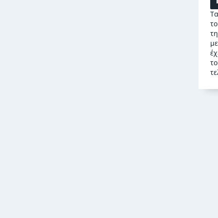
Τα
το
τη
με
έχ
το
τε