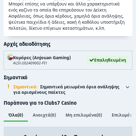
Μπορεί επίσης να υπάρξουν και άλλα χαρακτηριστικά
ενός καζίνο τα οποία θα επηρεάσουν τον Δείκτη
Ασφάλειας, όπως όρια κέρδους, χαμηλά όρια ανάληψης,
ψεύτικα παιχνίδια ή άδειες, κακή ή καθόλου υποστήριξη
πελατών, δίκτυο επίγειων καταστημάτων, κ.λπ.
Αρχές αδειοδότησης
Κομόρες (Anjouan Gaming)
Επαληθευμένη
ALSI-202409002-FI1
Σημαντικό
Σημαντικό:
Σημαντικά μειωμένα όρια ανάληψης
για ορισμένους παίκτες
Παράπονα για το Clubs7 Casino
Όλα
(0)
Ανοιχτά
(0)
Μη επιλυμένα
(0)
Επιλυμένα