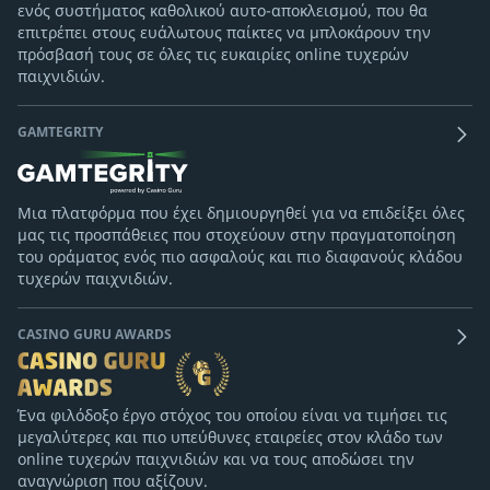
ενός συστήματος καθολικού αυτο-αποκλεισμού, που θα
επιτρέπει στους ευάλωτους παίκτες να μπλοκάρουν την
πρόσβασή τους σε όλες τις ευκαιρίες online τυχερών
παιχνιδιών.
GAMTEGRITY
Μια πλατφόρμα που έχει δημιουργηθεί για να επιδείξει όλες
μας τις προσπάθειες που στοχεύουν στην πραγματοποίηση
του οράματος ενός πιο ασφαλούς και πιο διαφανούς κλάδου
τυχερών παιχνιδιών.
CASINO GURU AWARDS
Ένα φιλόδοξο έργο στόχος του οποίου είναι να τιμήσει τις
μεγαλύτερες και πιο υπεύθυνες εταιρείες στον κλάδο των
online τυχερών παιχνιδιών και να τους αποδώσει την
αναγνώριση που αξίζουν.