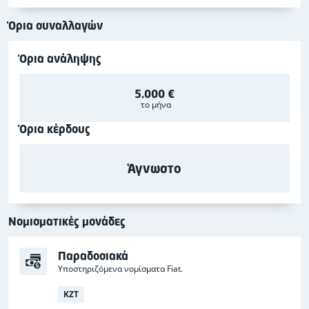
Όρια συναλλαγών
Όρια ανάληψης
5.000 €
το μήνα
Όρια κέρδους
Άγνωστο
Νομισματικές μονάδες
Παραδοσιακά
Υποστηριζόμενα νομίσματα Fiat.
KZT