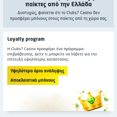
παίκτες από την Ελλάδα
Δυστυχώς, φαίνεται ότι το Clubs7 Casino δεν
προσφέρει μπόνους στους παίκτες από τη χώρα σας.
Loyalty program
Η Clubs7 Casino προσφέρει ένα πρόγραμμα
επιβράβευσης. Δείτε τι μπορείτε να λάβετε για την
επίτευξη υψηλότερης κατάστασης:
Υψηλότερα όρια ανάληψης
Αποκλειστικά μπόνους