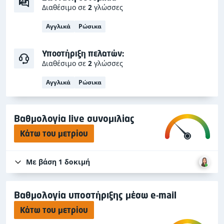
Διαθέσιμο σε
2
γλώσσες
Αγγλικά
Ρώσικα
Υποστήριξη πελατών:
Διαθέσιμο σε
2
γλώσσες
Αγγλικά
Ρώσικα
Βαθμολογία live συνομιλίας
Κάτω του μετρίου
Με βάση
1
δοκιμή
Βαθμολογία υποστήριξης μέσω e-mail
Κάτω του μετρίου