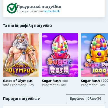
Πραγματικά παιχνίδια
Επαληθευμένο από
Gamecheck
Τα πιο δημοφιλή παιχνίδια
Gates of Olympus
Sugar Rush
από
Sugar Rush 100
από Pragmatic Play
Pragmatic Play
Pragmatic Play
Πάροχοι παιχνιδιών
Εμφάνιση όλων
(9)