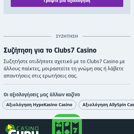
Γράψτε μια αξιολόγηση
ΣΥΖΉΤΗΣΗ
Συζήτηση για το Clubs7 Casino
Συζητήστε οτιδήποτε σχετικό με το Clubs7 Casino με
άλλους παίκτες, μοιραστείτε τη γνώμη σας ή λάβετε
απαντήσεις στις ερωτήσεις σας.
Οι αξιολογήσεις μας άλλων καζίνο
Αξιολόγηση HypeKasino Casino
Αξιολόγηση AllySpin Ca