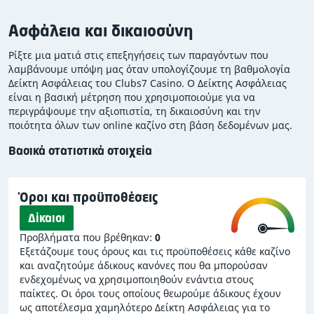
Δεν βρήκαμε
κανένα σχετικό παράπονο
για αυτό το
καζίνο.
Ασφάλεια και δικαιοσύνη
Το Clubs7 Casino έχει
Ρίξτε μια ματιά στις επεξηγήσεις των παραγόντων που
εξαιρετικά χαμηλό όριο
λαμβάνουμε υπόψη μας όταν υπολογίζουμε τη βαθμολογία
ανάληψης, 5.000 € το μήνα
. Αν καταφέρετε να
Δείκτη Ασφάλειας του Clubs7 Casino. Ο Δείκτης Ασφάλειας
κερδίσετε ένα μεγάλο ποσό, θα δυσκολευτείτε να
είναι η βασική μέτρηση που χρησιμοποιούμε για να
κάνετε ανάληψη όλων των χρημάτων σας με τη μία και
περιγράψουμε την αξιοπιστία, τη δικαιοσύνη και την
μπορεί να χρειαστούν μήνες ή ακόμη και χρόνια για
ποιότητα όλων των online καζίνο στη βάση δεδομένων μας.
να λάβετε όλα τα κέρδη σας. Αν σκοπεύετε να παίξετε
Βασικά στατιστικά στοιχεία
με μέτρια προς υψηλά πονταρίσματα, σας
συμβουλεύουμε να βρείτε ένα καζίνο με υψηλότερο
όριο ανάληψης ή ιδανικότερα χωρίς κανένα όριο.
Όροι και προϋποθέσεις
Δίκαιοι
Όπως καταλαβαίνετε από όλες τις πληροφορίες που
συλλέξαμε στην αξιολόγησή μας για το Clubs7 Casino,
Προβλήματα που βρέθηκαν:
0
αυτό το καζίνο έχει χαμηλό Δείκτη ασφάλειας. Δεν σας
Εξετάζουμε τους όρους και τις προϋποθέσεις κάθε καζίνο
και αναζητούμε άδικους κανόνες που θα μπορούσαν
προτείνουμε να παίξετε σε αυτό το καζίνο και σας
ενδεχομένως να χρησιμοποιηθούν ενάντια στους
συμβουλεύουμε να το αποφύγετε.
παίκτες. Οι όροι τους οποίους θεωρούμε άδικους έχουν
ως αποτέλεσμα χαμηλότερο Δείκτη Ασφάλειας για το