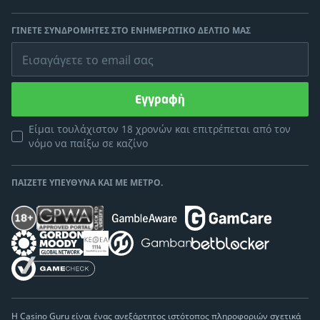
ΓΊΝΕΤΕ ΣΥΝΔΡΟΜΗΤΈΣ ΣΤΟ ΕΝΗΜΕΡΩΤΙΚΌ ΔΕΛΤΊΟ ΜΑΣ
Εισαγάγετε το email σας
Εγγραφή
Είμαι τουλάχιστον 18 χρονών και επιτρέπεται από τον
νόμο να παίξω σε καζίνο
ΠΑΊΖΕΤΕ ΥΠΕΎΘΥΝΑ ΚΑΙ ΜΕ ΜΈΤΡΟ.
Η Casino Guru είναι ένας ανεξάρτητος ιστότοπος πληροφοριών σχετικά