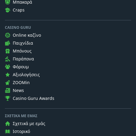
Μπακαρά
Craps
CASINO GURU
Online καζίνο
Παιχνίδια
Μπόνους
Παράπονα
Φόρουμ
Αξιολογήσεις
ZOOMin
News
Casino Guru Awards
ΣΧΕΤΙΚΆ ΜΕ ΕΜΆΣ
Σχετικά με εμάς
Ιστορικό