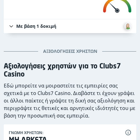
Με βάση
1
δοκιμή
ΑΞΙΟΛΟΓΉΣΕΙΣ ΧΡΗΣΤΏΝ
Αξιολογήσεις χρηστών για το Clubs7
Casino
Εδώ μπορείτε να μοιραστείτε τις εμπειρίες σας
σχετικά με το Clubs7 Casino. Διαβάστε τι έχουν γράψει
οι άλλοι παίκτες ή γράψτε τη δική σας αξιολόγηση και
περιγράψτε τις θετικές και αρνητικές ιδιότητές του με
βάση την προσωπική σας εμπειρία.
ΓΝΏΜΗ ΧΡΗΣΤΏΝ:
ΜΗ ΑΡΚΕΤΆ