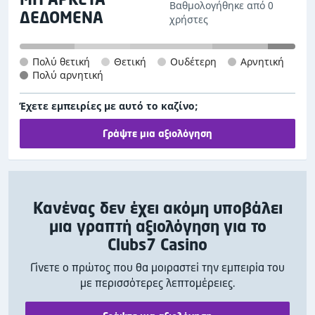
Βαθμολογήθηκε από 0
ΔΕΔΟΜΈΝΑ
χρήστες
Πολύ θετική
Θετική
Ουδέτερη
Αρνητική
Πολύ αρνητική
Έχετε εμπειρίες με αυτό το καζίνο;
Γράψτε μια αξιολόγηση
Κανένας δεν έχει ακόμη υποβάλει
μια γραπτή αξιολόγηση για το
Clubs7 Casino
Γίνετε ο πρώτος που θα μοιραστεί την εμπειρία του
με περισσότερες λεπτομέρειες.