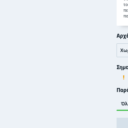
το
πε
π
Αρχέ
Χω
Σημα
Παρά
Όλ