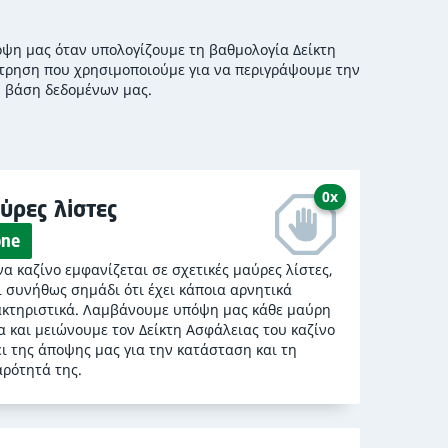
η ασφαλείας κάτω από τον μέσο όρο. Αυτό
ορισμένα αρνητικά χαρακτηριστικά εξαιτίας των
όψη μας όταν υπολογίζουμε τη βαθμολογία Δείκτη
νο για παιχνίδι.
μέτρηση που χρησιμοποιούμε για να περιγράψουμε την
τη βάση δεδομένων μας.
0x
ύρες λίστες
ne
να καζίνο εμφανίζεται σε σχετικές μαύρες λίστες,
ι συνήθως σημάδι ότι έχει κάποια αρνητικά
κτηριστικά. Λαμβάνουμε υπόψη μας κάθε μαύρη
α και μειώνουμε τον Δείκτη Ασφάλειας του καζίνο
ι της άποψης μας για την κατάσταση και τη
ρότητά της.