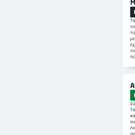
Μ
Τα
το
τη
με
έχ
το
τε
Α
Σ
Τα
κα
αν
Λα
σο