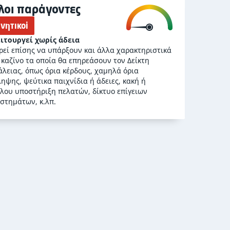
λοι παράγοντες
νητικοί
ιτουργεί χωρίς άδεια
εί επίσης να υπάρξουν και άλλα χαρακτηριστικά
 καζίνο τα οποία θα επηρεάσουν τον Δείκτη
λειας, όπως όρια κέρδους, χαμηλά όρια
ηψης, ψεύτικα παιχνίδια ή άδειες, κακή ή
λου υποστήριξη πελατών, δίκτυο επίγειων
στημάτων, κ.λπ.