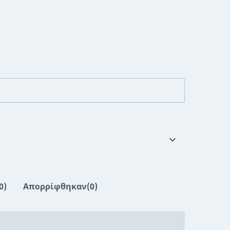
0)
Απορρίφθηκαν
(0)