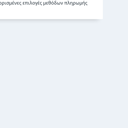
ορισμένες επιλογές μεθόδων πληρωμής