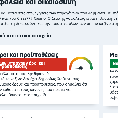
φάλεια και δικαιοσύνη
 προαναφέραμε, έχουμε δώσει στο Class777 Casino Δείκτ
ίνει ότι αν και δεν είναι ένα εντελώς κακό καζίνο, έχει 
 μια ματιά στις επεξηγήσεις των παραγόντων που λαμβάνουμε υπ
ων σάς συμβουλεύουμε να βρείτε ένα καλύτερο online καζί
ειας του Class777 Casino. Ο Δείκτης Ασφάλειας είναι η βασική 
ιστία, τη δικαιοσύνη και την ποιότητα όλων των online καζίνο σ
κά στατιστικά στοιχεία
ροι και προϋποθέσεις
Μα
Δεν υπάρχουν όροι και
No
προϋποθέσεις
Αν έ
ροβλήματα που βρέθηκαν:
0
είνα
τό το καζίνο δεν έχει δημοσίως διαθέσιμους
χαρα
νικούς όρους και προϋποθέσεις, που σημαίνει ότι
λίστ
ν καθορίζει τους κανόνες που πρέπει να
βάσε
ολουθούνται στο παιχνίδι.
σοβα