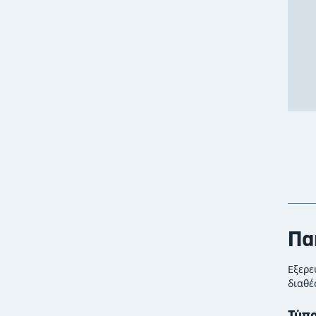
Πα
Εξερε
διαθέ
Τύπο