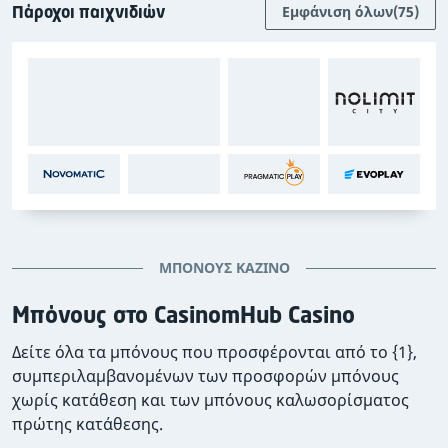
Πάροχοι παιχνιδιών
Εμφάνιση όλων
(75)
ΜΠΌΝΟΥΣ ΚΑΖΊΝΟ
Μπόνους στο CasinomHub Casino
Δείτε όλα τα μπόνους που προσφέρονται από το {1},
συμπεριλαμβανομένων των προσφορών μπόνους
χωρίς κατάθεση και των μπόνους καλωσορίσματος
πρώτης κατάθεσης.