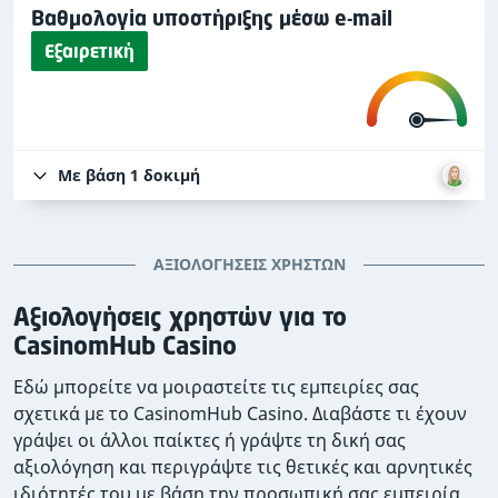
Βαθμολογία υποστήριξης μέσω e-mail
Εξαιρετική
Με βάση
1
δοκιμή
ΑΞΙΟΛΟΓΉΣΕΙΣ ΧΡΗΣΤΏΝ
Αξιολογήσεις χρηστών για το
CasinomHub Casino
Εδώ μπορείτε να μοιραστείτε τις εμπειρίες σας
σχετικά με το CasinomHub Casino. Διαβάστε τι έχουν
γράψει οι άλλοι παίκτες ή γράψτε τη δική σας
αξιολόγηση και περιγράψτε τις θετικές και αρνητικές
ιδιότητές του με βάση την προσωπική σας εμπειρία.