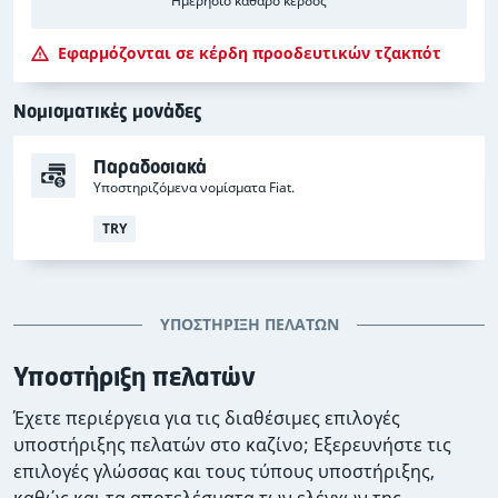
Ημερήσιο καθαρό κέρδος
Εφαρμόζονται σε κέρδη προοδευτικών τζακπότ
Νομισματικές μονάδες
Παραδοσιακά
Υποστηριζόμενα νομίσματα Fiat.
TRY
ΥΠΟΣΤΉΡΙΞΗ ΠΕΛΑΤΏΝ
Υποστήριξη πελατών
Έχετε περιέργεια για τις διαθέσιμες επιλογές
υποστήριξης πελατών στο καζίνο; Εξερευνήστε τις
επιλογές γλώσσας και τους τύπους υποστήριξης,