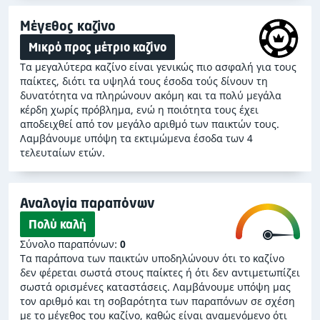
κέρδος σας δεν μπορεί να είναι μεγαλύτερο
Μέγεθος καζίνο
από TL 2.000.000 σε μία ημέρα, όπου το
«καθαρό κέρδος» ορίζεται ως η διαφορά
Μικρό προς μέτριο καζίνο
ανάμεσα στο σύνολο των κερδών σας και
Τα μεγαλύτερα καζίνο είναι γενικώς πιο ασφαλή για τους
των χρημάτων που ποντάρατε. Αν κερδίσετε
παίκτες, διότι τα υψηλά τους έσοδα τούς δίνουν τη
δυνατότητα να πληρώνουν ακόμη και τα πολύ μεγάλα
περισσότερα, δεν θα πάρετε τα χρήματα
κέρδη χωρίς πρόβλημα, ενώ η ποιότητα τους έχει
πάνω απ’ αυτό το όριο. Θεωρούμε ότι
αποδειχθεί από τον μεγάλο αριθμό των παικτών τους.
οποιοδήποτε όριο κέρδους είναι εξαιρετικά
Λαμβάνουμε υπόψη τα εκτιμώμενα έσοδα των 4
άδικο για τους παίκτες και αποτελεί αιτία
τελευταίων ετών.
χαμηλότερης βαθμολογίας από εμάς για όλα
τα καζίνο που εφαρμόζουν αυτού του είδους
τον περιορισμό, εκτός αν το όριο κέρδους
Αναλογία παραπόνων
επιβάλλεται από εξωτερικούς παράγοντες,
Πολύ καλή
όπως π.χ. από τοπικές ρυθμιστικές αρχές.
Σύνολο παραπόνων:
0
Τα παράπονα των παικτών υποδηλώνουν ότι το καζίνο
δεν φέρεται σωστά στους παίκτες ή ότι δεν αντιμετωπίζει
Όπως προαναφέραμε, έχουμε δώσει στο CasinomHub
σωστά ορισμένες καταστάσεις. Λαμβάνουμε υπόψη μας
Casino Δείκτη ασφαλείας κάτω από τον μέσο όρο. Αυτό
τον αριθμό και τη σοβαρότητα των παραπόνων σε σχέση
σημαίνει ότι αν και δεν είναι ένα εντελώς κακό καζίνο,
με το μέγεθος του καζίνο, καθώς είναι αναμενόμενο ότι