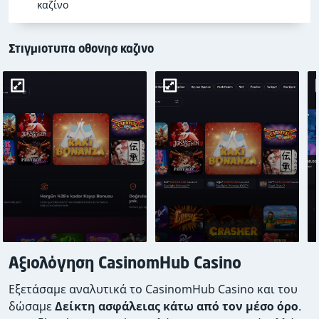
καζίνο
Στιγμιοτυπα οθονησ καζινο
Αξιολόγηση CasinomHub Casino
Εξετάσαμε αναλυτικά το CasinomHub Casino και του
δώσαμε
Δείκτη ασφάλειας κάτω από τον μέσο όρο
.