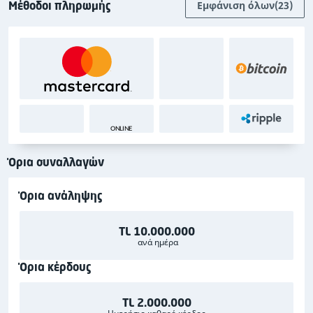
Μέθοδοι πληρωμής
Εμφάνιση όλων
(23)
Όρια συναλλαγών
Όρια ανάληψης
TL 10.000.000
ανά ημέρα
Όρια κέρδους
TL 2.000.000