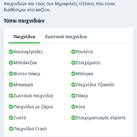
παιχνιδιών και τους πιο δημοφιλείς τίτλους που είναι
διαθέσιμοι στο καζίνο.
Τύποι παιχνιδιών
Παιχνίδια
Ζωντανά παιχνίδια
Κουλοχέρηδες
Ρουλέτα
Μπλάκτζακ
Στοιχήματα
Βίντεο πόκερ
Μπίνγκο
Μπακαρά
Παιχνίδια Τζακπότ
Ζωντανά παιχνίδια
Πόκερ
Παιχνίδια με ζάρια
Κίνο
Ξυστό
Στοιχηματισμός eSports
Παιχνίδια Crash