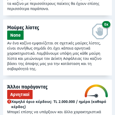
έχει ορισμένα αρνητικά χαρακτηριστικά εξαιτίας των
τα καζίνο με περισσότερους παίκτες θα έχουν επίσης
οποίων σάς συμβουλεύουμε να βρείτε ένα καλύτερο
περισσότερα παράπονα.
online καζίνο για παιχνίδι.
0x
Μαύρες λίστες
None
Αν ένα καζίνο εμφανίζεται σε σχετικές μαύρες λίστες,
είναι συνήθως σημάδι ότι έχει κάποια αρνητικά
χαρακτηριστικά. Λαμβάνουμε υπόψη μας κάθε μαύρη
λίστα και μειώνουμε τον Δείκτη Ασφάλειας του καζίνο
βάσει της άποψης μας για την κατάσταση και τη
σοβαρότητά της.
Άλλοι παράγοντες
Αρνητικοί
Χαμηλό όριο κέρδους: TL 2.000.000 / ημέρα (καθαρό
κέρδος)
Μπορεί επίσης να υπάρξουν και άλλα χαρακτηριστικά