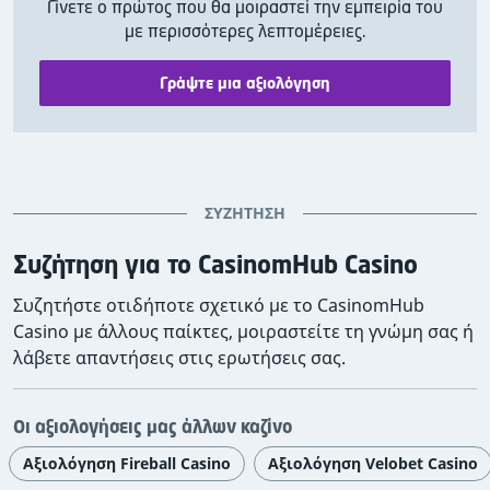
Γίνετε ο πρώτος που θα μοιραστεί την εμπειρία του
με περισσότερες λεπτομέρειες.
Γράψτε μια αξιολόγηση
ΣΥΖΉΤΗΣΗ
Συζήτηση για το CasinomHub Casino
Συζητήστε οτιδήποτε σχετικό με το CasinomHub
Casino με άλλους παίκτες, μοιραστείτε τη γνώμη σας ή
λάβετε απαντήσεις στις ερωτήσεις σας.
Οι αξιολογήσεις μας άλλων καζίνο
Αξιολόγηση Fireball Casino
Αξιολόγηση Velobet Casino