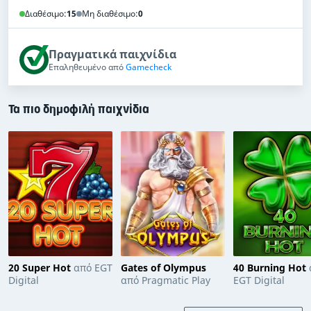
Διαθέσιμο:
15
Μη διαθέσιμο:
0
Πραγματικά παιχνίδια
Επαληθευμένο από
Gamecheck
Τα πιο δημοφιλή παιχνίδια
20 Super Hot
από EGT
Gates of Olympus
40 Burning Hot
Digital
από Pragmatic Play
EGT Digital