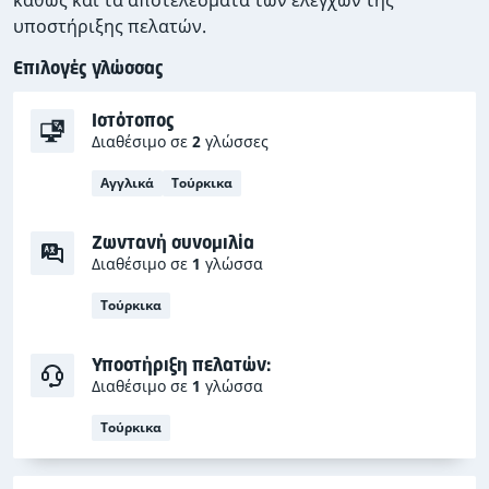
καθώς και τα αποτελέσματα των ελέγχων της
υποστήριξης πελατών.
Επιλογές γλώσσας
Ιστότοπος
Διαθέσιμο σε
2
γλώσσες
Αγγλικά
Τούρκικα
Ζωντανή συνομιλία
Διαθέσιμο σε
1
γλώσσα
Τούρκικα
Υποστήριξη πελατών:
Διαθέσιμο σε
1
γλώσσα
Τούρκικα