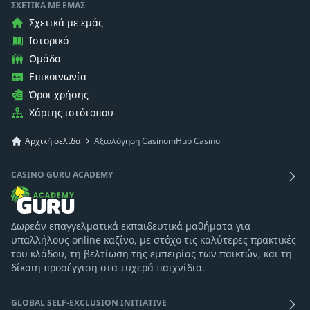
ΣΧΕΤΙΚΆ ΜΕ ΕΜΆΣ
Σχετικά με εμάς
Ιστορικό
Ομάδα
Επικοινωνία
Όροι χρήσης
Χάρτης ιστότοπου
Αρχική σελίδα
Αξιολόγηση CasinomHub Casino
CASINO GURU ACADEMY
Δωρεάν επαγγελματικά εκπαιδευτικά μαθήματα για
υπαλλήλους online καζίνο, με στόχο τις καλύτερες πρακτικές
του κλάδου, τη βελτίωση της εμπειρίας των παικτών, και τη
δίκαιη προσέγγιση στα τυχερά παιχνίδια.
GLOBAL SELF-EXCLUSION INITIATIVE