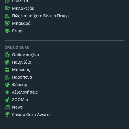
Ρουλέτα
Μπλακτζάκ
Πώς να παίξετε Βίντεο Πόκερ
Μπακαρά
Craps
CASINO GURU
Online καζίνο
Παιχνίδια
Μπόνους
Παράπονα
Φόρουμ
Αξιολογήσεις
ZOOMin
News
Casino Guru Awards